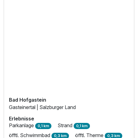
Bad Hofgastein
Gasteinertal | Salzburger Land
Erlebnisse
Parkanlage
Strand
0,1 km
0,1 km
öfftl. Schwimmbad
öfftl. Therme
0,3 km
0,3 km