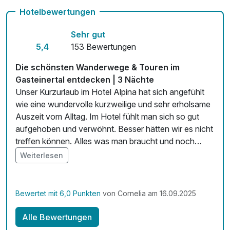
Auch vegetarische Speisen
Hotelbewertungen
kostenfreie Leihfahrräder
Sehr gut
Zimmerservice verfügbar
5,4
153 Bewertungen
Mit Hotelbar
Die schönsten Wanderwege & Touren im
Gasteinertal entdecken | 3 Nächte
Unser Kurzurlaub im Hotel Alpina hat sich angefühlt
wie eine wundervolle kurzweilige und sehr erholsame
Auszeit vom Alltag. Im Hotel fühlt man sich so gut
aufgehoben und verwöhnt. Besser hätten wir es nicht
treffen können. Alles was man braucht und noch
mehr bekommt man. Super leckeres Essen, saubere
Weiterlesen
Zimmer, perfektes und außerordentlich freundliches
Service. Wir sind immer noch total begeistert. Die
Lage des Hotels ist auch optimal. 5 min. Zu Fuss in der
Bewertet mit 6,0 Punkten
von Cornelia am 16.09.2025
Therme, 5 min. Zur Bergbahn und zu wunderschönen
Wanderwegen. Erholung PUR! Vielen Dank ans ganze
Alle Bewertungen
Team des Hotel Alpina!