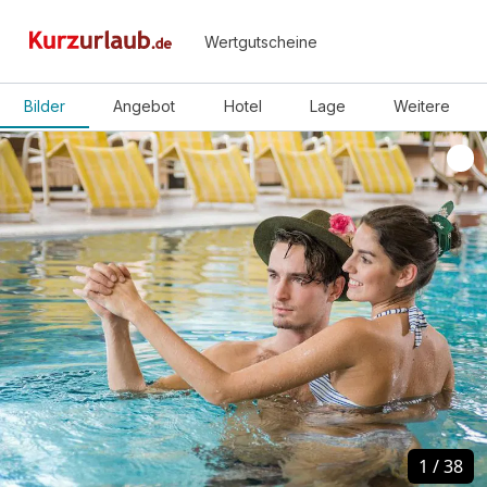
Wertgutscheine
Bilder
Angebot
Hotel
Lage
Weitere
1
1
/
/
38
38