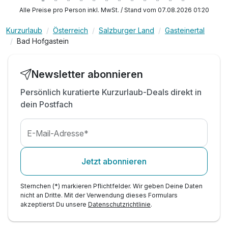
2 x 4-Gang-Wahlmenü mit 3 Hauptspeisen oder
Alle Preise pro Person inkl. MwSt. / Stand vom 07.08.2026 01:20
2 x vegetarisches / veganes Menü
inkl. Nutzung vom Alpina SPA mit Thermal-
Kurzurlaub
Österreich
Salzburger Land
Gasteinertal
Hallenbad
Bad Hofgastein
inkl. Bademantel, Badetücher & Frotteeslippers
inkl. Shuttleservice vom/zum Bahnhof
Newsletter abonnieren
inkl. W-LAN Nutzung & Internetzugang
Persönlich kuratierte Kurzurlaub-Deals direkt in
inkl. kostenlose Parkplätze nach Verfügbarkeit
dein Postfach
E-Mail-Adresse*
Jetzt abonnieren
Sternchen (*) markieren Pflichtfelder. Wir geben Deine Daten
nicht an Dritte. Mit der Verwendung dieses Formulars
akzeptierst Du unsere
Datenschutzrichtlinie
.