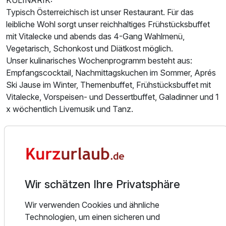
KULINARIK:
Typisch Österreichisch ist unser Restaurant. Für das
leibliche Wohl sorgt unser reichhaltiges Frühstücksbuffet
mit Vitalecke und abends das 4-Gang Wahlmenü,
Vegetarisch, Schonkost und Diätkost möglich.
Unser kulinarisches Wochenprogramm besteht aus:
Empfangscocktail, Nachmittagskuchen im Sommer, Aprés
Ski Jause im Winter, Themenbuffet, Frühstücksbuffet mit
Vitalecke, Vorspeisen- und Dessertbuffet, Galadinner und 1
x wöchentlich Livemusik und Tanz.
WELLNESS:
In unserem Wellnessbereich befindet sich das Thermal-
Hallenbad (6×10 Meter) mit 33°C, die Aromasauna, die
finnische Sauna, das Dampfbad, die Whirlwannen, der
Kneippweg, und die Wasserfalldusche. Entspannen Sie auf
Wir schätzen Ihre Privatsphäre
unserer schönen Liegewiese und auf der Sonnenterrasse.
Wir verwenden Cookies und ähnliche
Die hauseigene Kurabteilung verwöhnt Sie mit
Technologien, um einen sicheren und
verschiedenen Massagen (z.B. Antistress Massage,