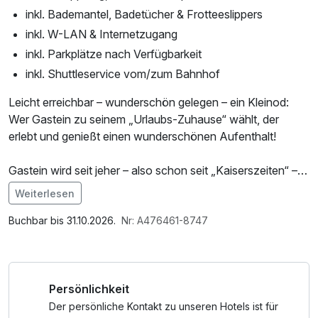
inkl. Bademantel, Badetücher & Frotteeslippers
inkl. W-LAN & Internetzugang
inkl. Parkplätze nach Verfügbarkeit
inkl. Shuttleservice vom/zum Bahnhof
Leicht erreichbar – wunderschön gelegen – ein Kleinod:
Wer Gastein zu seinem „Urlaubs-Zuhause“ wählt, der
erlebt und genießt einen wunderschönen Aufenthalt!
Gastein wird seit jeher – also schon seit „Kaiserszeiten“ –
eng mit Gesundheit in Verbindung gebracht. Bereits seit
Weiterlesen
Jahrhunderten wird das „flüssige Gold der Hohen Tauern“,
wie Gasteiner ihr Thermalwasser nennen, erfolgreich als
Buchbar bis 31.10.2026.
Nr: A476461-8747
Heilmittel eingesetzt. Das Gasteinertal ist nicht aber nicht
nur seit Jahrhunderten bekannt für seine heißen Quellen
(wohltuende Wirkung wissenschaftlich anerkannt!),
Persönlichkeit
sondern für eine Vielzahl Aktivitäten und Möglichkeiten im
Sommer & Winter.
Der persönliche Kontakt zu unseren Hotels ist für