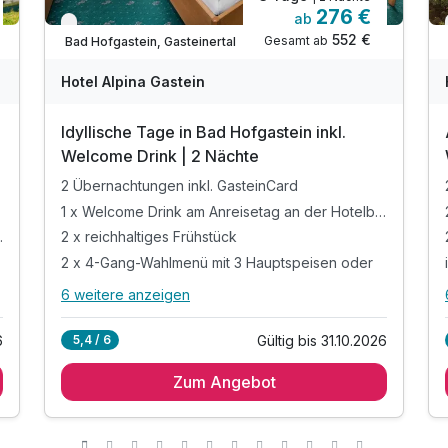
276 €
ab
Nur noch bis Oktober
552 €
Gesamt ab
Bad Hofgastein, Gasteinertal
Hotel Alpina Gastein
Idyllische Tage in Bad Hofgastein inkl.
Welcome Drink | 2 Nächte
2 Übernachtungen inkl. GasteinCard
1 x Welcome Drink am Anreisetag an der Hotelbar
, Vegetarisch)
2 x reichhaltiges Frühstück
2 x 4-Gang-Wahlmenü mit 3 Hauptspeisen oder
6 weitere anzeigen
Alle Inklusivleistungen
10 enthalten
6
Gültig bis 31.10.2026
5,4 / 6
2 Übernachtungen inkl. GasteinCard
Zum Angebot
1 x Welcome Drink am Anreisetag an der
Hotelbar
2 x reichhaltiges Frühstück