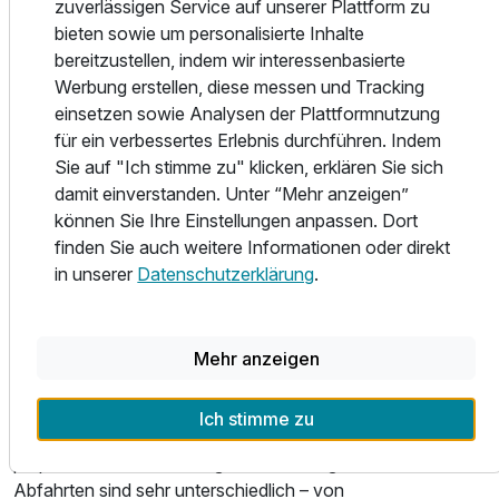
zuverlässigen Service auf unserer Plattform zu
Entspannungsmassage usw.), Radon-Thermalwannenbad,
bieten sowie um personalisierte Inhalte
Thermalinhalation, Moorpackungen, Peelings und
bereitzustellen, indem wir interessenbasierte
Nachtkerzenöl-Cremebad.
Werbung erstellen, diese messen und Tracking
einsetzen sowie Analysen der Plattformnutzung
ALPENTHERME GASTEIN - ca. 5 Gehminuten vom Hotel
für ein verbessertes Erlebnis durchführen. Indem
entfernt:
Sie auf "Ich stimme zu" klicken, erklären Sie sich
Umgeben von einem einzigartigen Bergpanorama entstand
damit einverstanden. Unter “Mehr anzeigen”
im Gasteinertal auf 32.000 m² die modernste alpine
können Sie Ihre Einstellungen anpassen. Dort
Gesundheits- und Freizeitwelt Europas: Die ALPEN
finden Sie auch weitere Informationen oder direkt
Therme Gastein. Die Sauna World mit Bergsee, Ruhe- und
in unserer
Datenschutzerklärung
.
Wellnessoasen, die Relax World für Ruhe und Erholung, die
Family World bietet Spaß für die ganze Familie und in der
Ladies World sind Frauen unter sich. Thermeneintritt ist bei
einem Aufenthalt im Hotel nicht inkludiert.
Mehr anzeigen
WINTER aktiv:
Ich stimme zu
Gastein bietet seinen Gästen auf 220 km bestens
präparierten Pisten unvergesslichen Skigenuss. Die
Abfahrten sind sehr unterschiedlich – von