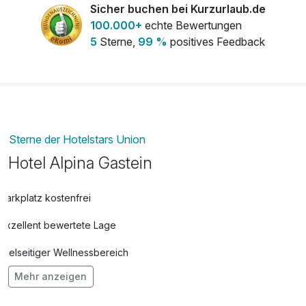
Sicher buchen bei Kurzurlaub.de
100.000+
echte Bewertungen
5
Sterne,
99 %
positives Feedback
Sterne der Hotelstars Union
Hotel Alpina Gastein
Parkplatz kostenfrei
Exzellent bewertete Lage
Vielseitiger Wellnessbereich
Mehr anzeigen
Hunde im Hotel erlaubt für 30,00 € pro Stück / Nacht