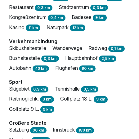
Restaurant
Stadtzentrum
0,3 km
0,3 km
Kongreßzentrum
Badesee
0,4 km
9 km
Kasino
Naturpark
11 km
12 km
Verkehrsanbindung
Skibushaltestelle
Wanderwege
Radweg
0,1 km
Bushaltestelle
Hauptbahnhof
0,3 km
2,5 km
Autobahn
Flughafen
40 km
90 km
Sport
Skigebiet
Tennishalle
0,3 km
0,5 km
Reitmöglichk.
Golfplatz 18 L.
3 km
9 km
Golfplatz 9 L.
9 km
Größere Städte
Salzburg
Innsbruck
90 km
180 km