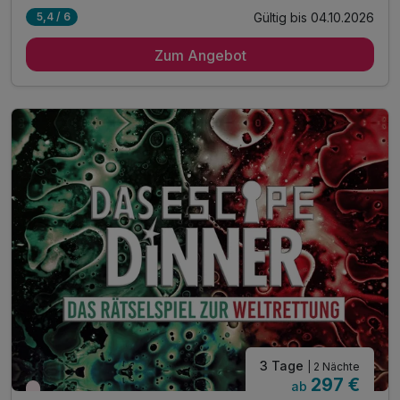
Gültig bis 04.10.2026
5,4 / 6
2 Übernachtungen
Zum Angebot
2 x reichhaltiges Frühstück vom Buffet
1 x Dinner & Show Ticket
1 x 3-Gänge-Menü am 2. Abend
inkl. Entspannen in unserem Wellnessbereich
inkl. kuscheliger Leih-Saunatuch
inkl. Parkplatz
inkl. WLAN
3 Tage
| 2 Nächte
297 €
ab
Wieder frei ab November