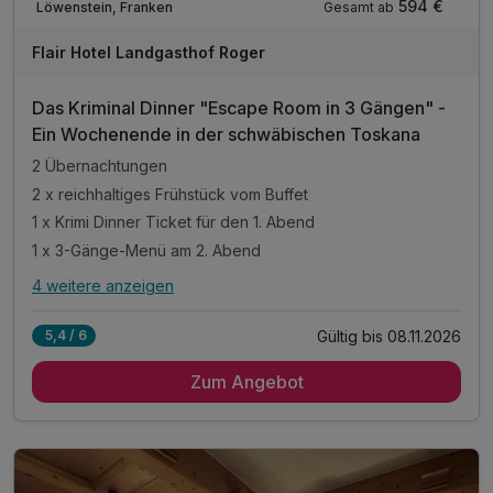
594 €
Gesamt ab
Löwenstein, Franken
Flair Hotel Landgasthof Roger
Das Kriminal Dinner "Escape Room in 3 Gängen" -
Ein Wochenende in der schwäbischen Toskana
2 Übernachtungen
2 x reichhaltiges Frühstück vom Buffet
1 x Krimi Dinner Ticket für den 1. Abend
1 x 3-Gänge-Menü am 2. Abend
4 weitere anzeigen
Alle Inklusivleistungen
8 enthalten
Gültig bis 08.11.2026
5,4 / 6
2 Übernachtungen
Zum Angebot
2 x reichhaltiges Frühstück vom Buffet
1 x Krimi Dinner Ticket für den 1. Abend
1 x 3-Gänge-Menü am 2. Abend
inkl. Entspannen in unserem Wellnessbereich