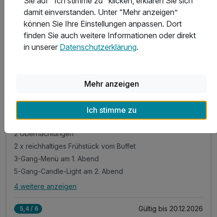
Sie auf "Ich stimme zu" klicken, erklären Sie sich
damit einverstanden. Unter “Mehr anzeigen”
können Sie Ihre Einstellungen anpassen. Dort
finden Sie auch weitere Informationen oder direkt
3 Tage
| 2 Nächte
in unserer
Datenschutzerklärung
.
405 €
ab
Verfügbar bis Dezember
810 €
Gesamt ab
Löwenstein, Franken
Mehr anzeigen
Flair Hotel Landgasthof Roger
1001 Nacht auf Schwäbisch
Ich stimme zu
2 Übernachtungen
2 x reichhaltiges Frühstück vom Buffet
3-Gang-Menü am 1. Abend
5-Gang-Candle-Light am 2. Abend
4 weitere anzeigen
Alle Inklusivleistungen
8 enthalten
Gültig bis 20.12.2026
5,4 / 6
2 Übernachtungen