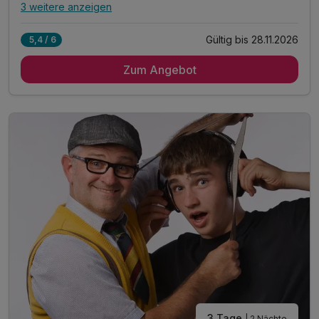
3 weitere anzeigen
Alle Inklusivleistungen
7 enthalten
Gültig bis 28.11.2026
5,4 / 6
1 Übernachtung
Zum Angebot
1 x reichhaltiges Frühstück vom Buffet
1 x Dinner & Show Ticket
inkl. Entspannen in unserem Wellnessbereich
inkl. kuscheliger Leih-Saunatuch
inkl. Parkplatz
inkl. WLAN
3 Tage
| 2 Nächte