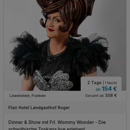
inkl. Entspannen in unserem Wellnessbereich
inkl. kuscheliger Leih-Saunatuch
inkl. Parkplatz
inkl. WLAN
2 Tage
| 1 Nacht
154 €
ab
Wieder frei ab Oktober
308 €
Gesamt ab
Löwenstein, Franken
Flair Hotel Landgasthof Roger
Dinner & Show mit Frl. Wommy Wonder - Die
schwäbische Toskana live erleben!