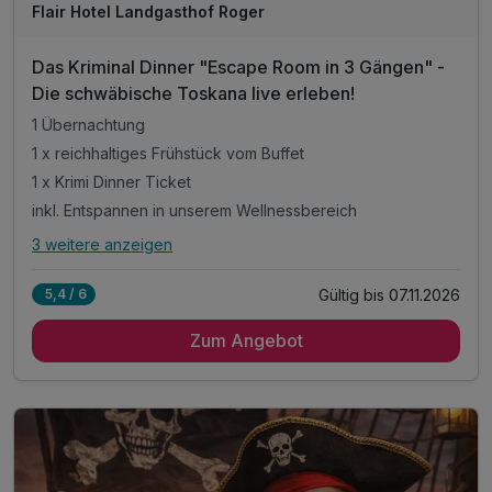
Flair Hotel Landgasthof Roger
Das Kriminal Dinner "Escape Room in 3 Gängen" -
Die schwäbische Toskana live erleben!
1 Übernachtung
1 x reichhaltiges Frühstück vom Buffet
1 x Krimi Dinner Ticket
inkl. Entspannen in unserem Wellnessbereich
3 weitere anzeigen
Alle Inklusivleistungen
7 enthalten
Gültig bis 07.11.2026
5,4 / 6
1 Übernachtung
Zum Angebot
1 x reichhaltiges Frühstück vom Buffet
1 x Krimi Dinner Ticket
inkl. Entspannen in unserem Wellnessbereich
inkl. kuscheliger Leih-Saunatücher
inkl. Parkplatz
inkl. WLAN