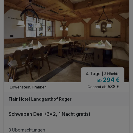
inkl. kuscheliger Leih-Saunatuch
inkl. Parkplatz
inkl. WLAN
4 Tage
| 3 Nächte
294 €
ab
Verfügbar bis Dezember
588 €
Gesamt ab
Löwenstein, Franken
Flair Hotel Landgasthof Roger
Schwaben Deal (3=2, 1 Nacht gratis)
3 Übernachtungen