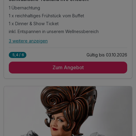
1 Übernachtung
1 x reichhaltiges Frühstück vom Buffet
1 x Dinner & Show Ticket
inkl. Entspannen in unserem Wellnessbereich
3 weitere anzeigen
Alle Inklusivleistungen
7 enthalten
Gültig bis 03.10.2026
5,4 / 6
1 Übernachtung
Zum Angebot
1 x reichhaltiges Frühstück vom Buffet
1 x Dinner & Show Ticket
inkl. Entspannen in unserem Wellnessbereich
inkl. kuscheliger Leih-Saunatuch
inkl. Parkplatz
inkl. WLAN