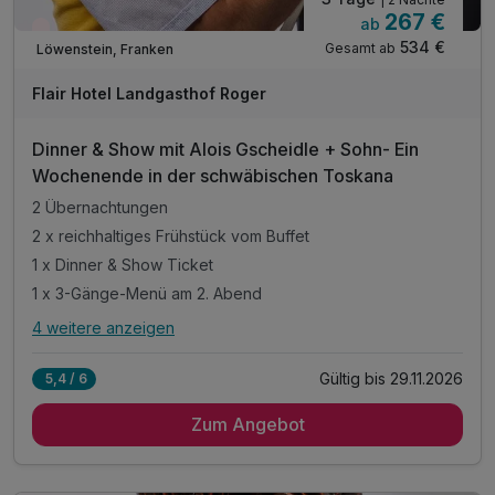
267 €
ab
Wieder frei ab November
534 €
Gesamt ab
Löwenstein, Franken
Flair Hotel Landgasthof Roger
Dinner & Show mit Alois Gscheidle + Sohn- Ein
Wochenende in der schwäbischen Toskana
2 Übernachtungen
2 x reichhaltiges Frühstück vom Buffet
1 x Dinner & Show Ticket
1 x 3-Gänge-Menü am 2. Abend
4 weitere anzeigen
Alle Inklusivleistungen
8 enthalten
Gültig bis 29.11.2026
5,4 / 6
2 Übernachtungen
Zum Angebot
2 x reichhaltiges Frühstück vom Buffet
1 x Dinner & Show Ticket
1 x 3-Gänge-Menü am 2. Abend