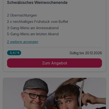
Schwäbisches Weinwochenende
2 Übernachtungen
2 x reichhaltiges Frühstück vom Buffet
3-Gang-Menü am Anreiseabend
5-Gang-Menü am letzten Abend
2 weitere anzeigen
Alle Inklusivleistungen
6 enthalten
Gültig bis 20.12.2026
5,4 / 6
2 Übernachtungen
Zum Angebot
2 x reichhaltiges Frühstück vom Buffet
3-Gang-Menü am Anreiseabend
5-Gang-Menü am letzten Abend
1x Begrüßungscocktail
1x Flasche Wein aufs Zimmer