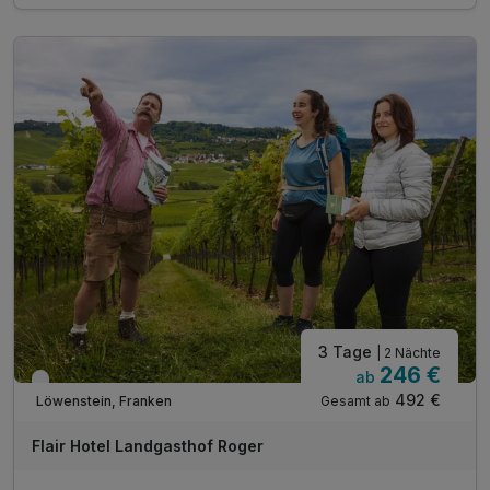
1x Begrüßungscocktail
1x Ticket zum Zweiradmuseum Neckarsulm
3 Tage
| 2 Nächte
246 €
ab
Verfügbar bis Dezember
492 €
Gesamt ab
Löwenstein, Franken
Flair Hotel Landgasthof Roger