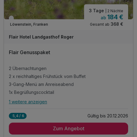
3 Tage
| 2 Nächte
184 €
ab
Verfügbar bis Dezember
368 €
Gesamt ab
Löwenstein, Franken
Flair Hotel Landgasthof Roger
Flair Genusspaket
2 Übernachtungen
2 x reichhaltiges Frühstück vom Buffet
3-Gang-Menü am Anreiseabend
1x Begrüßungscocktail
1 weitere anzeigen
Alle Inklusivleistungen
5 enthalten
Gültig bis 20.12.2026
5,4 / 6
2 Übernachtungen
Zum Angebot
2 x reichhaltiges Frühstück vom Buffet
3-Gang-Menü am Anreiseabend