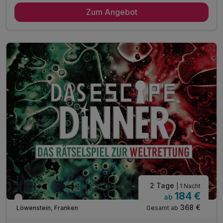
Zum Angebot
2 x reichhaltiges Frühstück vom Buffet
3-Gang-Menü am 1. Abend
5-Gang-Candle-Light am 2. Abend
1x Begrüßungscocktail
1x Lotusmassage
1x Rosenölbad
1x Flasche Sekt aufs Zimmer
2 Tage
| 1 Nacht
184 €
ab
Wieder frei ab November
368 €
Gesamt ab
Löwenstein, Franken