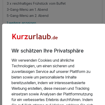
3 x reichhaltiges Frühstück vom Buffet
3-Gang-Menü am 1. Abend
5-Gang-Menü am 2. Abend
1 weitere anzeigen
Alle Inklusivleistungen
5 enthalten
Gültig bis 20.12.2026
5,4 / 6
3 Übernachtungen
Zum Angebot
3 x reichhaltiges Frühstück vom Buffet
Wir schätzen Ihre Privatsphäre
3-Gang-Menü am 1. Abend
5-Gang-Menü am 2. Abend
Wir verwenden Cookies und ähnliche
Getränkepauschale am 1. und 2. Abend
Technologien, um einen sicheren und
zuverlässigen Service auf unserer Plattform zu
bieten sowie um personalisierte Inhalte
bereitzustellen, indem wir interessenbasierte
Werbung erstellen, diese messen und Tracking
einsetzen sowie Analysen der Plattformnutzung
für ein verbessertes Erlebnis durchführen. Indem