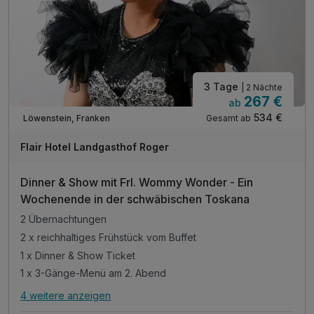
3 Tage
| 2 Nächte
267 €
ab
Wieder frei ab Oktober
534 €
Gesamt ab
Löwenstein, Franken
Flair Hotel Landgasthof Roger
Dinner & Show mit Frl. Wommy Wonder - Ein
Wochenende in der schwäbischen Toskana
2 Übernachtungen
2 x reichhaltiges Frühstück vom Buffet
1 x Dinner & Show Ticket
1 x 3-Gänge-Menü am 2. Abend
4 weitere anzeigen
Alle Inklusivleistungen
8 enthalten