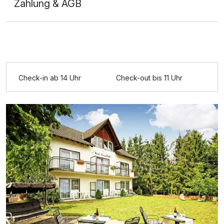
Zahlung & AGB
Ausstattung
Check-in ab 14 Uhr
Check-out bis 11 Uhr
Zusatznächte
Für 5 Tage
359,00 €
p.P. ab
Einzelzimmer
1 Erwachsenen und 2 Kinder