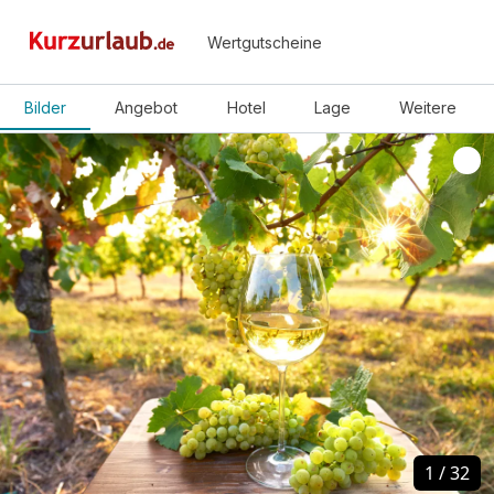
Wertgutscheine
Bilder
Angebot
Hotel
Lage
Weitere
1
1
/
/
32
32