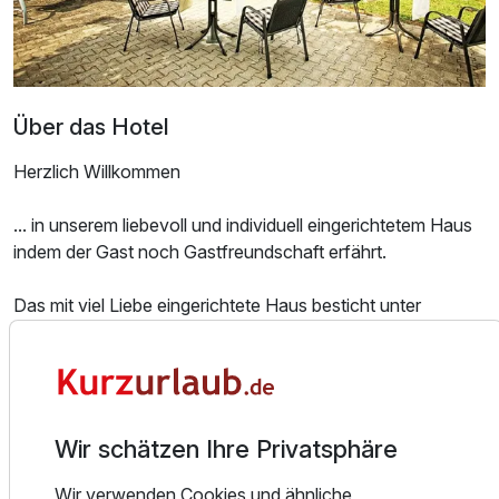
Über das Hotel
Herzlich Willkommen
... in unserem liebevoll und individuell eingerichtetem Haus
indem der Gast noch Gastfreundschaft erfährt.
Das mit viel Liebe eingerichtete Haus besticht unter
Ausstattung
anderem durch sein Ambiente und seinen Panoramablick
zum Rotenfels und zur Ebernburg. Beginnen Sie den Tag in
Ruhe an unserem reichhaltigem Frühstücksbuffet.
Zusatznächte
Unsere stilvoll eingerichteten 21 Zimmer sind mit separater
Wir schätzen Ihre Privatsphäre
Für 5 Tage
459,00 €
p.P. ab
Sitzecke, Kabel-TV und Telefon ausgestattet. Sie
verfügen größtenteils über Balkon oder Terrasse und laden
Wir verwenden Cookies und ähnliche