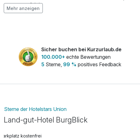
pro Stück
Mehr anzeigen
Flasche Weisswein
20,00 €
pro Stück
Frühstück aufs Zimmer
6,00 €
pro Person
Sicher buchen bei Kurzurlaub.de
100.000+
echte Bewertungen
5
Sterne,
99 %
positives Feedback
Sterne der Hotelstars Union
Land-gut-Hotel BurgBlick
Parkplatz kostenfrei