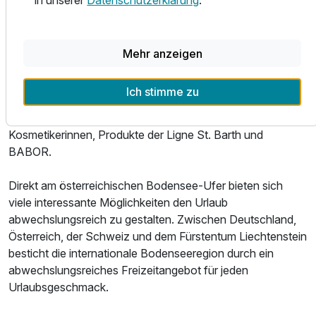
in unserer
Datenschutzerklärung
.
Wir bieten Ihnen: Innenpool (beheizt mit 28°C) mit
Seeblick, Cardio-Bereich (Technogym), Bodensee-Sauna
(60°C) mit Seeblick, Finnische Sauna (90°C), Dampfbad
Mehr anzeigen
(45°C), Infrarotkabine Physiotherm, Spa-Lounge und
Ruhebereiche mit Terrasse und Seeblick, 7
Ich stimme zu
Behandlungsräume für Massagen & Beautyanwendungen
Ausstattung
(u.a. Softpack ), Top-ausgebildete Masseure &
Kosmetikerinnen, Produkte der Ligne St. Barth und
Für 6 Tage
1.019,00 €
p.P. ab
BABOR.
Direkt am österreichischen Bodensee-Ufer bieten sich
viele interessante Möglichkeiten den Urlaub
abwechslungsreich zu gestalten. Zwischen Deutschland,
Doppelzimmer zur Einzelnutzung
Österreich, der Schweiz und dem Fürstentum Liechtenstein
1 Erwachsenen und 1 Kind
besticht die internationale Bodenseeregion durch ein
abwechslungsreiches Freizeitangebot für jeden
Urlaubsgeschmack.