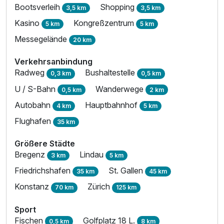
Bootsverleih
Shopping
3,5 km
3,5 km
Kasino
Kongreßzentrum
5 km
5 km
Messegelände
20 km
Verkehrsanbindung
Radweg
Bushaltestelle
0,3 km
0,5 km
U / S-Bahn
Wanderwege
0,5 km
2 km
Autobahn
Hauptbahnhof
4 km
5 km
Flughafen
35 km
Größere Städte
Bregenz
Lindau
3 km
5 km
Friedrichshafen
St. Gallen
35 km
45 km
Konstanz
Zürich
70 km
125 km
Sport
Fischen
Golfplatz 18 L.
0,5 km
8 km