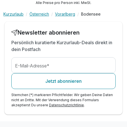
Alle Preise pro Person inkl. MwSt.
inkl. Day SPA Nutzung am Abreisetag bis 18:00
Uhr
Kurzurlaub
Österreich
Vorarlberg
Bodensee
inkl. Minibar (erste Füllung kostenfrei)
inkl. Eintritt in das Badehaus
Newsletter abonnieren
inkl. Nutzung des Fitnessbereichs
inkl. Nutzung des Pool- und Wellnessbereichs
Persönlich kuratierte Kurzurlaub-Deals direkt in
dein Postfach
inkl. Leihbademantel, Badetasche und Slipper
*Ab / An Kaiserstrand
*Beachten Sie bitte den Fahrplan!
E-Mail-Adresse*
Jetzt abonnieren
Sternchen (*) markieren Pflichtfelder. Wir geben Deine Daten
nicht an Dritte. Mit der Verwendung dieses Formulars
akzeptierst Du unsere
Datenschutzrichtlinie
.