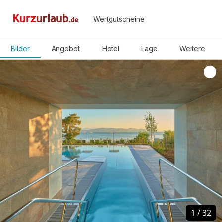
Wertgutscheine
Bilder
Angebot
Hotel
Lage
Weitere
1
1
/
/
32
32