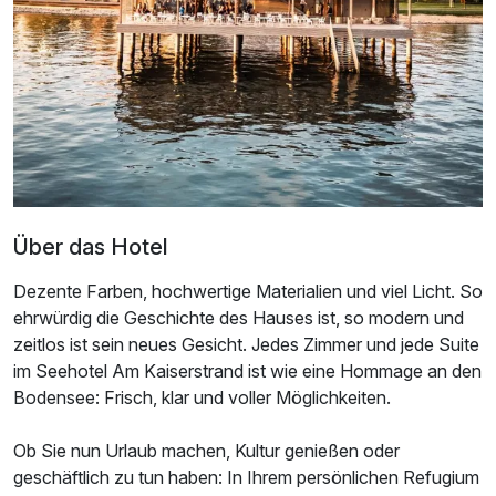
2 Erwachsene
Über das Hotel
Dezente Farben, hochwertige Materialien und viel Licht. So
ehrwürdig die Geschichte des Hauses ist, so modern und
zeitlos ist sein neues Gesicht. Jedes Zimmer und jede Suite
im Seehotel Am Kaiserstrand ist wie eine Hommage an den
Bodensee: Frisch, klar und voller Möglichkeiten.
Ausstattung
Ob Sie nun Urlaub machen, Kultur genießen oder
Für 6 Tage
859,00 €
p.P. ab
geschäftlich zu tun haben: In Ihrem persönlichen Refugium