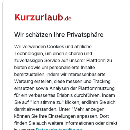
Kaiserstrand bietet viele Freiräume. Ganz gleich, ob Sie
Ausstattung
stillvolle Diners vorziehen oder es gern etwas legerer,
lebhafter oder außergewöhnlicher hätten – an einem
Für 6 Tage
unserer gastfreundlichen Treffpunkte am See finden Sie
955,00 €
p.P. ab
genau das, was Ihren Wünschen, Vorstellungen oder ganz
Wir schätzen Ihre Privatsphäre
einfach Ihrer aktuellen Gemütslage entspricht. Schlemmen
Sie in unserem Restaurant Wellenstein, genießen Sie
Wir verwenden Cookies und ähnliche
Barista-Kunst in der Barista-Bar, entspannen Sie im
Technologien, um einen sicheren und
Kaminzimmer, nehmen Sie es „leicht“ in der Garten Lounge
zuverlässigen Service auf unserer Plattform zu
Doppelzimmer Premium
oder fühlen Sie sich mit dem See verbunden in unserem
bieten sowie um personalisierte Inhalte
2 Erwachsene
Badehaus (9.00 Uhr bis 18.00 Uhr täglich geöffnet bei
bereitzustellen, indem wir interessenbasierte
Schönwetter).
Werbung erstellen, diese messen und Tracking
einsetzen sowie Analysen der Plattformnutzung
Gerade in der heutigen Zeit voller Stress und Hektik suchen
für ein verbessertes Erlebnis durchführen. Indem
immer mehr Menschen Orte der Ruhe, für Entspannung
Sie auf "Ich stimme zu" klicken, erklären Sie sich
und Erholung. In der über 900m² großen Wellnessoase
damit einverstanden. Unter “Mehr anzeigen”
können Hotelgäste und Einheimische nicht nur während
können Sie Ihre Einstellungen anpassen. Dort
der kalten Jahreszeit eine „Auszeit genießen“.
finden Sie auch weitere Informationen oder direkt