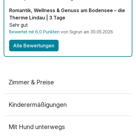
Kostenloses W-LAN
Romantik, Wellness & Genuss am Bodensee – die
Therme Lindau | 3 Tage
Zimmerservice verfügbar
Sehr gut
Bewertet mit 6,0 Punkten
von Sigrun am 30.05.2026
Mit Hotelbar
Alle Bewertungen
Zimmer & Preise
Doppelzimmer Bergblick
Kinderermäßigungen
2 Erwachsene
Mit Hund unterwegs