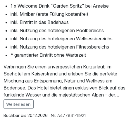
1 x Welcome Drink "Garden Spritz" bei Anreise
inkl. Minibar (erste Füllung kostenfrei)
inkl. Eintritt in das Badehaus
inkl. Nutzung des hoteleigenen Poolbereichs
inkl. Nutzung des hoteleigenen Wellnessbereichs
inkl. Nutzung des hoteleigenen Fitnessbereichs
* garantierter Eintritt ohne Wartezeit
Verbringen Sie einen unvergesslichen Kurzurlaub im
Seehotel am Kaiserstrand und erleben Sie die perfekte
Mischung aus Entspannung, Natur und Wellness am
Bodensee. Das Hotel bietet einen exklusiven Blick auf das
funkelnde Wasser und die majestätischen Alpen – der
ideale Ort, um dem hektischen Alltag zu entfliehen und
Weiterlesen
neue Energie zu schöpfen.
Im Angebot enthalten
Ein weiteres Highlight Ihres Aufenthalts ist der Besuch der
1 x Welcome Drink, Saunabenutzung, Saunatuch, 1 x
Buchbar bis 20.12.2026.
Nr: A477841-11921
Therme Lindau, die nur wenige Minuten entfernt liegt. Auf
gefüllte Minibar, Nutzung des Fitnessbereichs, Nutzung
13.000 Quadratmetern finden Sie eine wahre Oase der
des Wellnessbereichs, W-LAN Nutzung / Internetnutzung,