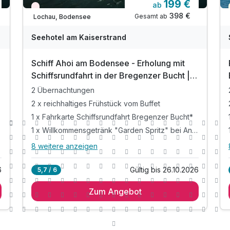
199 €
ab
Nur noch Restplätze
398 €
Gesamt ab
Lochau, Bodensee
Seehotel am Kaiserstrand
Schiff Ahoi am Bodensee - Erholung mit
Schiffsrundfahrt in der Bregenzer Bucht | 3
Tage
2 Übernachtungen
2 x reichhaltiges Frühstück vom Buffet
1 x Fahrkarte Schiffsrundfahrt Bregenzer Bucht*
1 x Willkommensgetränk "Garden Spritz" bei Anreise
8 weitere anzeigen
Alle Inklusivleistungen
12 enthalten
6
Gültig bis 26.10.2026
5,7 / 6
2 Übernachtungen
Zum Angebot
2 x reichhaltiges Frühstück vom Buffet
1 x Fahrkarte Schiffsrundfahrt Bregenzer Bucht*
1 x Willkommensgetränk "Garden Spritz" bei
Anreise