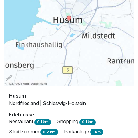
Husum
Nordfriesland | Schleswig-Holstein
Erlebnisse
Restaurant
Shopping
0,1 km
0,1 km
Stadtzentrum
Parkanlage
0,2 km
1 km