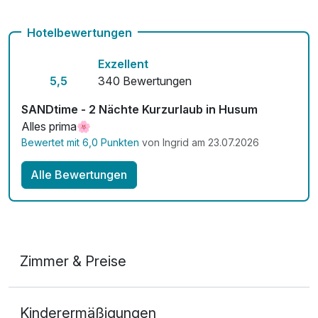
Kostenloses W-LAN
Hotelbewertungen
Zimmerservice verfügbar
Exzellent
Mit Hotelbar
5,5
340 Bewertungen
SANDtime - 2 Nächte Kurzurlaub in Husum
Alles prima🌸
Bewertet mit 6,0 Punkten
von Ingrid am 23.07.2026
Alle Bewertungen
Zimmer & Preise
Doppelzimmer mit Balkon
Kinderermäßigungen
2 Erwachsene