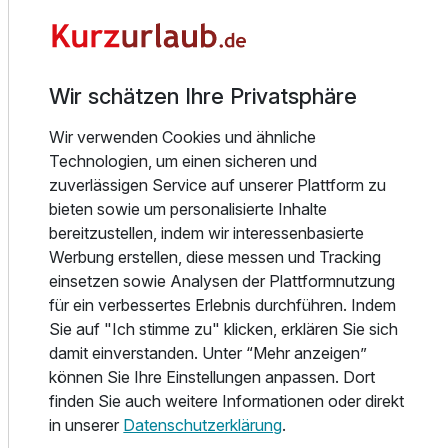
oder einem Drink das Erlebte Revue passieren lassen: Die
SANDglow-Lounge bietet Raum für Chill-Out.
Trendbewusste und Designverliebte finden sich im Mosaik
aus exquisitem Genuss, außergewöhnlichem Service und
Wir schätzen Ihre Privatsphäre
modernem Ambiente wieder, denn das ist SANDglow
heute.
Wir verwenden Cookies und ähnliche
Technologien, um einen sicheren und
Jedes der Zimmer ist individuell gestaltet. So ergibt der
zuverlässigen Service auf unserer Plattform zu
Charme des Interieurs mit den ausgesuchten Accessoires
bieten sowie um personalisierte Inhalte
ein exklusives Wohnerlebnis. Qualität, Innovation und
bereitzustellen, indem wir interessenbasierte
Exklusivität schaffen Räume, die inspirieren.
Werbung erstellen, diese messen und Tracking
einsetzen sowie Analysen der Plattformnutzung
Und gegenüber dem Husumer Hafen liegt das SANDglow.
für ein verbessertes Erlebnis durchführen. Indem
Ein wenig anders, individuell und stylish, modern
Sie auf "Ich stimme zu" klicken, erklären Sie sich
akzentuiert. Genießen Sie das stilvolle Ambiente, die
damit einverstanden. Unter “Mehr anzeigen”
schlichte Farbwelt aus Silber, Beige, Schwarz und reinem
können Sie Ihre Einstellungen anpassen. Dort
Weiß. Entspannen Sie in Bar und Lounge bei angesagten
finden Sie auch weitere Informationen oder direkt
Drinks.
in unserer
Datenschutzerklärung
.