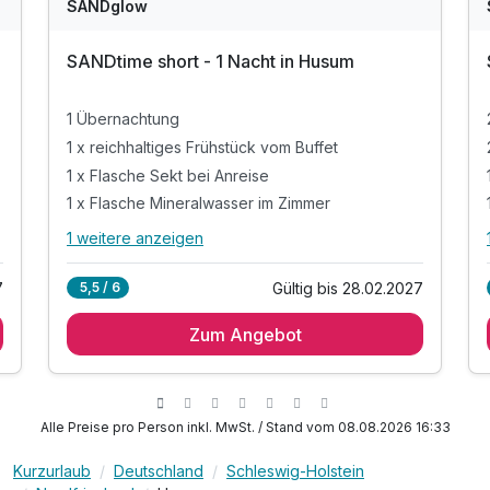
WAR
W
SANDglow
D
202
2
SANDtime short - 1 Nacht in Husum
6
6
1 Übernachtung
1 x reichhaltiges Frühstück vom Buffet
1 x Flasche Sekt bei Anreise
1 x Flasche Mineralwasser im Zimmer
1 weitere anzeigen
Alle Inklusivleistungen
5 enthalten
7
Gültig bis 28.02.2027
5,5 / 6
1 Übernachtung
Zum Angebot
1 x reichhaltiges Frühstück vom Buffet
1 x Flasche Sekt bei Anreise
1 x Flasche Mineralwasser im Zimmer
inkl. Nutzung W-Lan
Alle Preise pro Person inkl. MwSt. / Stand vom 08.08.2026 16:33
Kurzurlaub
Deutschland
Schleswig-Holstein