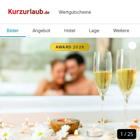
Wertgutscheine
Bilder
Angebot
Hotel
Lage
Weitere
AWARD
2026
1
1
/
/
25
25