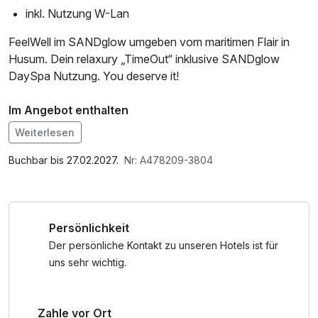
inkl. Nutzung W-Lan
FeelWell im SANDglow umgeben vom maritimen Flair in
Husum. Dein relaxury „TimeOut“ inklusive SANDglow
DaySpa Nutzung. You deserve it!
Im Angebot enthalten
1 Flasche Mineralwasser, W-LAN Nutzung /
Weiterlesen
Internetnutzung
Buchbar bis 27.02.2027.
Nr: A478209-3804
Persönlichkeit
Der persönliche Kontakt zu unseren Hotels ist für
uns sehr wichtig.
Zahle vor Ort