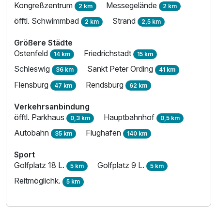
Kongreßzentrum
Messegelände
2 km
2 km
öfftl. Schwimmbad
Strand
2 km
2,5 km
Größere Städte
Ostenfeld
Friedrichstadt
14 km
15 km
Schleswig
Sankt Peter Ording
36 km
41 km
Flensburg
Rendsburg
47 km
62 km
Verkehrsanbindung
öfftl. Parkhaus
Hauptbahnhof
0,3 km
0,5 km
Autobahn
Flughafen
35 km
140 km
Sport
Golfplatz 18 L.
Golfplatz 9 L.
5 km
5 km
Reitmöglichk.
5 km