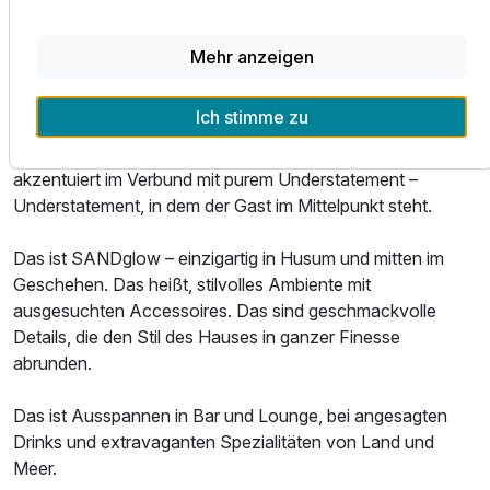
Im SANDglow Spa findet sich Zeit für die wichtigen Dinge
im Leben. Das sind Körperbehandlungen, die die Kraft
Mehr anzeigen
unseres Meeres spürbar machen, das sind pure
Entspannungsmomente.
Ich stimme zu
Ein wenig anders, individuell und stylish, modern
akzentuiert im Verbund mit purem Understatement –
Understatement, in dem der Gast im Mittelpunkt steht.
Das ist SANDglow – einzigartig in Husum und mitten im
Geschehen. Das heißt, stilvolles Ambiente mit
ausgesuchten Accessoires. Das sind geschmackvolle
Details, die den Stil des Hauses in ganzer Finesse
abrunden.
Das ist Ausspannen in Bar und Lounge, bei angesagten
Drinks und extravaganten Spezialitäten von Land und
Meer.