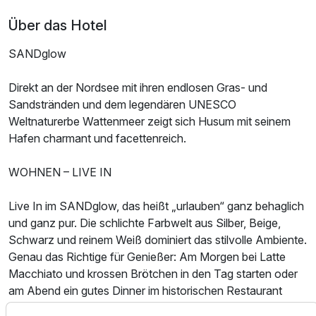
Über das Hotel
Ausstattung
SANDglow
Direkt an der Nordsee mit ihren endlosen Gras- und
Zusatznächte
Sandstränden und dem legendären UNESCO
Weltnaturerbe Wattenmeer zeigt sich Husum mit seinem
Für 5 Tage
516,00 €
p.P. ab
Hafen charmant und facettenreich.
WOHNEN – LIVE IN
Live In im SANDglow, das heißt „urlauben“ ganz behaglich
und ganz pur. Die schlichte Farbwelt aus Silber, Beige,
Schwarz und reinem Weiß dominiert das stilvolle Ambiente.
Genau das Richtige für Genießer: Am Morgen bei Latte
Macchiato und krossen Brötchen in den Tag starten oder
am Abend ein gutes Dinner im historischen Restaurant
Dragseth's Gasthof direkt nebenan. Bei einem Glas Wein