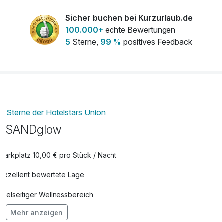
Sicher buchen bei Kurzurlaub.de
100.000+
echte Bewertungen
5
Sterne,
99 %
positives Feedback
Sterne der Hotelstars Union
SANDglow
Parkplatz 10,00 € pro Stück / Nacht
Exzellent bewertete Lage
Vielseitiger Wellnessbereich
Mehr anzeigen
Hunde im Hotel nicht erlaubt