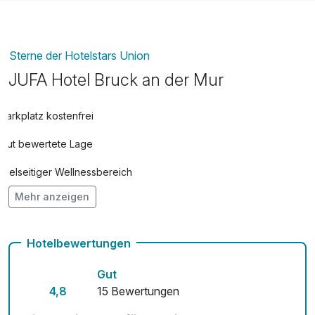
Sterne der Hotelstars Union
JUFA Hotel Bruck an der Mur
Parkplatz kostenfrei
Gut bewertete Lage
Vielseitiger Wellnessbereich
Mehr anzeigen
Hunde im Hotel erlaubt für 15,00 € pro Stück / Nacht
Auch vegetarische Speisen
Hotelbewertungen
Kostenloses W-LAN
Gut
4,8
15 Bewertungen