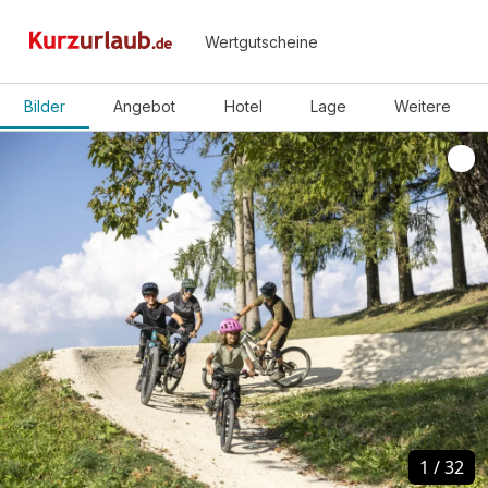
Wertgutscheine
Bilder
Angebot
Hotel
Lage
Weitere
1
1
/
/
32
32