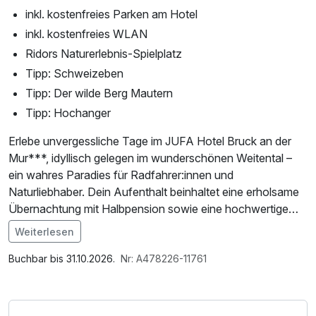
inkl. kostenfreies Parken am Hotel
inkl. kostenfreies WLAN
Ridors Naturerlebnis-Spielplatz
Tipp: Schweizeben
Tipp: Der wilde Berg Mautern
Tipp: Hochanger
Erlebe unvergessliche Tage im JUFA Hotel Bruck an der
Mur***, idyllisch gelegen im wunderschönen Weitental –
ein wahres Paradies für Radfahrer:innen und
Naturliebhaber. Dein Aufenthalt beinhaltet eine erholsame
Übernachtung mit Halbpension sowie eine hochwertige
Trinkflasche, die dich auf deinen täglichen Radtouren
Weiterlesen
erfrischt.
Im Angebot enthalten
Saunabenutzung, Saunatuch, Leihbademantel, Parkplatz,
Buchbar bis 31.10.2026.
Nr: A478226-11761
Direkt vor der Hoteltür beginnen malerische Radwege, die
W-LAN Nutzung / Internetnutzung
durch die beeindruckende Landschaft der Hochsteiermark
führen. Nach einem aktiven Tag lädt der 400 m² große