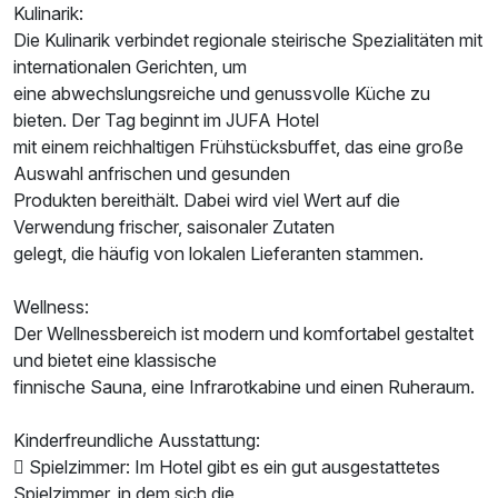
Kulinarik:
Die Kulinarik verbindet regionale steirische Spezialitäten mit
Für 4 Tage
307,00 €
p.P. ab
internationalen Gerichten, um
eine abwechslungsreiche und genussvolle Küche zu
bieten. Der Tag beginnt im JUFA Hotel
mit einem reichhaltigen Frühstücksbuffet, das eine große
Auswahl anfrischen und gesunden
Maisonettezimmer
Produkten bereithält. Dabei wird viel Wert auf die
2 Erwachsene und 2 Kinder
Verwendung frischer, saisonaler Zutaten
gelegt, die häufig von lokalen Lieferanten stammen.
Wellness:
Der Wellnessbereich ist modern und komfortabel gestaltet
und bietet eine klassische
finnische Sauna, eine Infrarotkabine und einen Ruheraum.
Kinderfreundliche Ausstattung:
 Spielzimmer: Im Hotel gibt es ein gut ausgestattetes
Spielzimmer, in dem sich die