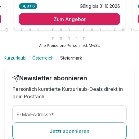
6
Gültig bis 31.10.2026
4,8 / 6
2 Übernachtungen
Zum Angebot
2 x vielfältiges Frühstücksbuffet
inkl. 400 m² Waldwellness-Bereich
Ridors Naturerlebnis-Spielplatz
inkl. kostenfreies Parken am Hotel
Alle Preise pro Person inkl. MwSt.
inkl. kostenfreies WLAN
Kurzurlaub
Österreich
Steiermark
Tipp: Besuch Burg Oberkapfenberg
Tipp: Der Wilde Park Mautern
Tipp: Spaziergang durch Bruck an der Mur
Newsletter abonnieren
Persönlich kuratierte Kurzurlaub-Deals direkt in
dein Postfach
E-Mail-Adresse*
Jetzt abonnieren