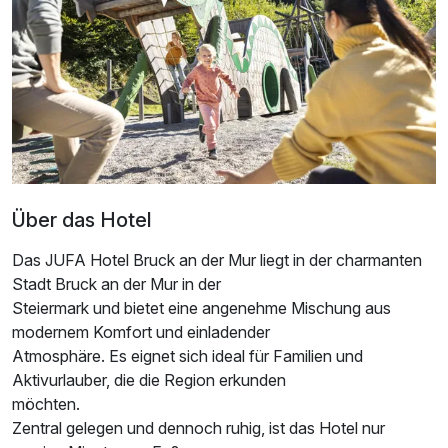
1 Erwachsenen und 1 Kind
Über das Hotel
Das JUFA Hotel Bruck an der Mur liegt in der charmanten
Stadt Bruck an der Mur in der
Steiermark und bietet eine angenehme Mischung aus
modernem Komfort und einladender
Ausstattung
Atmosphäre. Es eignet sich ideal für Familien und
Aktivurlauber, die die Region erkunden
Für 4 Tage
345,00 €
p.P. ab
möchten.
Zentral gelegen und dennoch ruhig, ist das Hotel nur