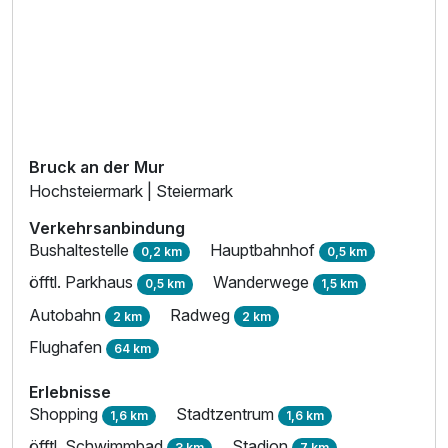
Bruck an der Mur
Hochsteiermark | Steiermark
Verkehrsanbindung
Bushaltestelle
Hauptbahnhof
0,2 km
0,5 km
öfftl. Parkhaus
Wanderwege
0,5 km
1,5 km
Autobahn
Radweg
2 km
2 km
Flughafen
64 km
Erlebnisse
Shopping
Stadtzentrum
1,6 km
1,6 km
öfftl. Schwimmbad
Stadion
3 km
7 km