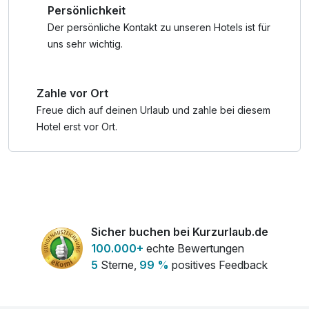
Persönlichkeit
Waldwellness-Bereich mit Sauna und Ruhezonen zur
Entspannung ein. Auch die hoteleigenen Kegelbahnen
Der persönliche Kontakt zu unseren Hotels ist für
sorgen für gesellige Abende und zusätzliche Unterhaltung.
uns sehr wichtig.
Für Familien mit Kindern bietet Ridors Naturerlebnis-
Zahle vor Ort
Spielplatz mit Holzkugelbahn, Rutsche und Klettergarten
jede Menge Spaß und Abwechslung. Zahlreiche weitere
Freue dich auf deinen Urlaub und zahle bei diesem
Freizeitmöglichkeiten sorgen für ein rundum gelungenes
Hotel erst vor Ort.
Urlaubserlebnis.
Profitiere von umfassenden Informationen zu den besten
Radstrecken der Region und gestalte deine aktive Auszeit
genau nach deinen Wünschen – voller Abenteuer,
Naturerlebnisse und Entspannung. Jetzt buchen und die
Sicher buchen bei Kurzurlaub.de
Hochsteiermark auf zwei Rädern entdecken!
100.000+
echte Bewertungen
5
Sterne,
99 %
positives Feedback