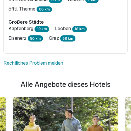
öfftl. Therme
60 km
Größere Städte
Kapfenberg
Leoben
10 km
18 km
Eisenerz
Graz
50 km
58 km
Rechtliches Problem melden
Alle Angebote dieses Hotels