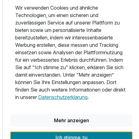
Bruck an der Mur mit ihren historischen
Wir verwenden Cookies und ähnliche
Sehenswürdigkeiten und ihrer kulturellen Vielfalt
Technologien, um einen sicheren und
viele Erkundungsmöglichkeiten.
zuverlässigen Service auf unserer Plattform zu
bieten sowie um personalisierte Inhalte
Hier sind einige der besten Ausflugstipps für jede
bereitzustellen, indem wir interessenbasierte
Jahreszeit:
Werbung erstellen, diese messen und Tracking
Sommer:
einsetzen sowie Analysen der Plattformnutzung
 Wandern in den Alpen: Die Region rund um Bruck an der
für ein verbessertes Erlebnis durchführen. Indem
Mur bietet zahlreiche
Sie auf "Ich stimme zu" klicken, erklären Sie sich
Wanderwege, die von leichten Spaziergängen bis zu
damit einverstanden. Unter “Mehr anzeigen”
anspruchsvolleren Routen
können Sie Ihre Einstellungen anpassen. Dort
reichen. Besonders empfehlenswert sind Wanderungen
finden Sie auch weitere Informationen oder direkt
auf den Hochlantsch, den
in unserer
Datenschutzerklärung
.
Hausberg der Region, oder zur Bärenschützklamm, einer
beeindruckenden
Schlucht mit spektakulären Wasserfällen und Holzstegen.
 Radfahren entlang der Mur: Der gut ausgebaute
Mehr anzeigen
Murradweg ist ideal für Familien
und Radfahrer, die die Natur genießen möchten. Der Weg
Ich stimme zu