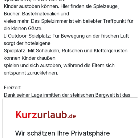
Kinder austoben können. Hier finden sie Spielzeuge,
Bücher, Bastelmaterialien und
vieles mehr. Das Spielzimmer ist ein beliebter Treffpunkt für
die kleinen Gäste.
Ausstattung
 Outdoor-Spielplatz: Für Bewegung an der frischen Luft
sorgt der hoteleigene
Für 4 Tage
249,00 €
p.P. ab
Spielplatz. Mit Schaukeln, Rutschen und Klettergerüsten
können Kinder draußen
spielen und sich austoben, während die Eltern sich
entspannt zurücklehnen.
Freizeit:
Dank seiner Lage inmitten der steirischen Bergwelt ist das
Hotel besonders für Aktivurlauber
interessant. Ob zu Fuß oder mit dem Rad – die Region
bietet zahlreiche Möglichkeiten zur
Freizeitgestaltung. Im Winter locken nahegelegene
Skigebiete. Außerdem bietet die Stadt
Wir schätzen Ihre Privatsphäre