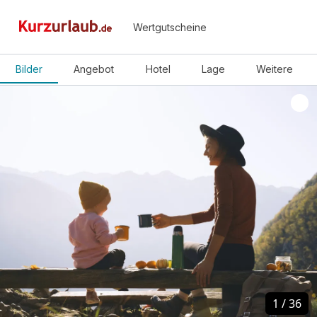
Wertgutscheine
Bilder
Angebot
Hotel
Lage
Weitere
1
1
/
/
36
36