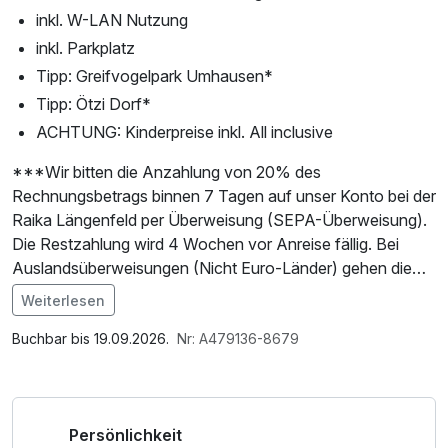
inkl. W-LAN Nutzung
inkl. Parkplatz
Tipp: Greifvogelpark Umhausen*
Tipp: Ötzi Dorf*
ACHTUNG: Kinderpreise inkl. All inclusive
***Wir bitten die Anzahlung von 20% des
Rechnungsbetrags binnen 7 Tagen auf unser Konto bei der
Raika Längenfeld per Überweisung (SEPA-Überweisung).
Die Restzahlung wird 4 Wochen vor Anreise fällig. Bei
Auslandsüberweisungen (Nicht Euro-Länder) gehen die
Transaktionskosten zu Lasten des Auftragsgebers. Sie
Weiterlesen
erhalten nach Ihrer Buchung direkt vom Hotel eine
Im Angebot enthalten
separate Email mit den Bankdaten und der Bitte um
Saunabenutzung, Parkplatz, Nutzung des
Buchbar bis 19.09.2026.
Nr: A479136-8679
Überweisung. Bei Buchung von Sonntag bis Donnerstag
Wellnessbereichs, W-LAN Nutzung / Internetnutzung,
innerhalb der nächsten 24 Stunden, bei Buchung am
Lunchpaket
Freitag und Samstag, kann es zu Verzögerungen
Persönlichkeit
kommen.***