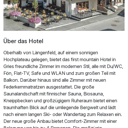
Über das Hotel
Oberhalb von Längenfeld, auf einem sonnigen
Hochplateau gelegen, bietet das first mountain Hotel in
Gries freundliche Zimmer im modernen Stil, alle mit Du/WC,
Ausstattung
Fön, Flat-TV, Safe und WLAN und zum großen Teil mit
Balkon. Darüber hinaus sind alle Zimmer mit neuen
Für 4 Tage
247,50 €
p.P. ab
Federkernmatratzen ausgestattet. Die große
Saunalandschaft mit finnischer Sauna, Biosauna,
Kneippbecken und großzügigem Ruheraum bietet einen
traumhaften Blick auf die umliegende Bergwelt und lädt
nach einem langen Ski- oder Wandertag zum Relaxen ein.
Der neue große Anbau bietet Comfort-Zimmer mit einer
Belegung von bis zu 4 Personen. Die großzügig