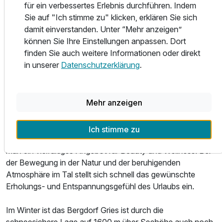
für ein verbessertes Erlebnis durchführen. Indem
Nissl-Alm, Amberger Hütte, Brand Alm und der
Sie auf "Ich stimme zu" klicken, erklären Sie sich
Winnebachsee Hütte. Weitere Attraktionen, wie zum
damit einverstanden. Unter “Mehr anzeigen”
Beispiel die Stuibenwasserfälle, der Söldner Gletscher
können Sie Ihre Einstellungen anpassen. Dort
sowie der Action und Outdoorpark AREA 47 sind mit dem
finden Sie auch weitere Informationen oder direkt
PKW schnell erreicht. Die vielen Outdoor-Angebote für
in unserer
Datenschutzerklärung
.
Gäste jeden Alters lassen Sie hier einen Familienurlaub
erleben, der bei Groß und Klein sicherlich lange in
Erinnerung bleibt.
Mehr anzeigen
Das Wellnessangebot des Hauses wird durch die größte
Therme Tirols, die sich "Aqua Dome" nennt und nur circa 5
Ich stimme zu
km vom Haus entfernt liegt, passend ergänzt. Hier findet
man ein vielfältiges Angebot für Beauty und Wellness. Bei
der Bewegung in der Natur und der beruhigenden
Atmosphäre im Tal stellt sich schnell das gewünschte
Erholungs- und Entspannungsgefühl des Urlaubs ein.
Im Winter ist das Bergdorf Gries ist durch die
schneesichere Lage auf 1600 m über Seehöhe auch noch