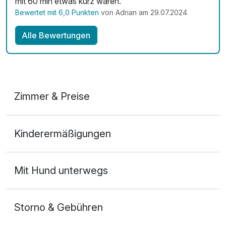
mit 60 min etwas kurz waren.
Bewertet mit 6,0 Punkten
von Adrian am 29.07.2024
Alle Bewertungen
Zimmer & Preise
Doppelzimmer Komfort
Kinderermäßigungen
2 Erwachsene und 2 Kinder
Mit Hund unterwegs
Storno & Gebühren