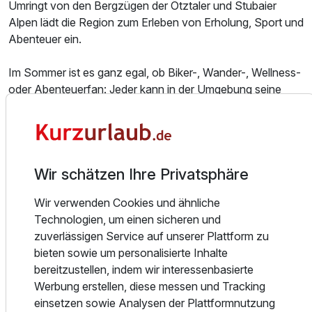
Umringt von den Bergzügen der Ötztaler und Stubaier
Alpen lädt die Region zum Erleben von Erholung, Sport und
Abenteuer ein.
Im Sommer ist es ganz egal, ob Biker-, Wander-, Wellness-
oder Abenteuerfan: Jeder kann in der Umgebung seine
Wünsche erfüllen. Gerade für die Abenteurerlustigen gibt
es unzählige Angebote an Kletter-, Rafting- und
Canyoningtouren. Auch für die Kinder gibt es überall
Besonderheiten zu Entdecken, wie zum Beispiel das
Wir schätzen Ihre Privatsphäre
Ötzidorf oder den Spiel-Fun-Park.
Auf 1.600m Seehöhe gelegen, startet man hier in Gries
Wir verwenden Cookies und ähnliche
direkt zu den Erkundungs-, Wander- oder Biketouren ohne
Technologien, um einen sicheren und
lästigen Transfer. Nicht umsonst wurde die Region als
zuverlässigen Service auf unserer Plattform zu
eines der schönsten Talenden Tirols ausgezeichnet! Für
bieten sowie um personalisierte Inhalte
unsere aktiven Urlauber stehen etliche Kilometer an Lauf-,
bereitzustellen, indem wir interessenbasierte
Mountainbike- und Wanderwegen in der Natur des Ötztals
Werbung erstellen, diese messen und Tracking
zur Verfügung. Direkt am Hotel starten die gepflegten und
einsetzen sowie Analysen der Plattformnutzung
gut ausgezeichneten Wanderwege unter Anderem zur