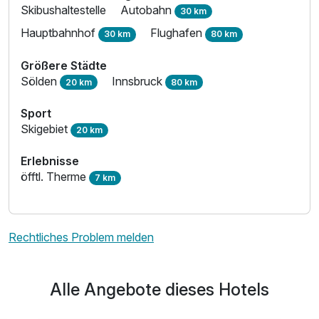
Skibushaltestelle
Autobahn
30 km
Hauptbahnhof
Flughafen
30 km
80 km
Größere Städte
Sölden
Innsbruck
20 km
80 km
Sport
Skigebiet
20 km
Erlebnisse
öfftl. Therme
7 km
Rechtliches Problem melden
Alle Angebote dieses Hotels