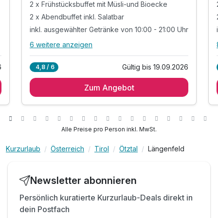
2 x Frühstücksbuffet mit Müsli-und Bioecke
2 x Abendbuffet inkl. Salatbar
inkl. ausgewählter Getränke von 10:00 - 21:00 Uhr
6 weitere anzeigen
Alle Inklusivleistungen
10 enthalten
6
Gültig bis 19.09.2026
4,8 / 6
2 Übernachtungen
Zum Angebot
2 x Frühstücksbuffet mit Müsli-und Bioecke
2 x Abendbuffet inkl. Salatbar
inkl. ausgewählter Getränke von 10:00 - 21:00 Uhr
inkl. Lunchpaket zum Selbermachen
Alle Preise pro Person inkl. MwSt.
inkl. Kaffee, Tee und Kuchen am Nachmittag
Kurzurlaub
Österreich
Tirol
Ötztal
Längenfeld
inkl. Wellnessbereich lt. Öffnungszeiten
inkl. W-LAN Nutzung
inkl. Parkplatz
Newsletter abonnieren
ACHTUNG: Kinderpreise inkl. All inclusive
Persönlich kuratierte Kurzurlaub-Deals direkt in
dein Postfach