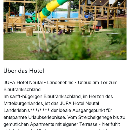
Doppelzimmer Basis
1 Erwachsenen und 1 Kind
Über das Hotel
JUFA Hotel Neutal - Landerlebnis - Urlaub am Tor zum
Blaufränkischland
Im sanft-hügeligen Blaufränkischland, im Herzen des
Mittelburgenlandes, ist das JUFA Hotel Neutal
Ausstattung
Landerlebnis***/**** der ideale Ausgangspunkt für
entspannte Urlaubserlebnisse. Vom Streichelgehege bis zu
Für 6 Tage
475,00 €
p.P. ab
gemütlichen Apartments mit eigener Terrasse - hier fühlt