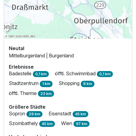
Neutal
Mittelburgenland | Burgenland
Erlebnisse
Badestelle
öfftl. Schwimmbad
0,1 km
0,1 km
Stadtzentrum
Shopping
1 km
8 km
öfftl. Therme
23 km
Größere Städte
Sopron
Eisenstadt
29 km
45 km
Szombathely
Wien
45 km
97 km