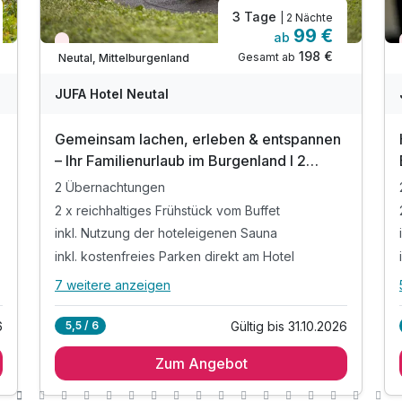
3 Tage
| 2 Nächte
99 €
ab
Nur noch Restplätze
198 €
Gesamt ab
Neutal, Mittelburgenland
JUFA Hotel Neutal
Gemeinsam lachen, erleben & entspannen
– Ihr Familienurlaub im Burgenland I 2
Nächte
2 Übernachtungen
2 x reichhaltiges Frühstück vom Buffet
inkl. Nutzung der hoteleigenen Sauna
inkl. kostenfreies Parken direkt am Hotel
7 weitere anzeigen
Alle Inklusivleistungen
11 enthalten
6
Gültig bis 31.10.2026
5,5 / 6
2 Übernachtungen
Zum Angebot
2 x reichhaltiges Frühstück vom Buffet
inkl. Nutzung der hoteleigenen Sauna