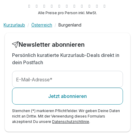
inkl. kostenfreies Parken direkt am Hotel
inkl. kostenfreies WLAN
Alle Preise pro Person inkl. MwSt.
inkl. Burgenland Card
Kurzurlaub
Österreich
Burgenland
inkl. Streichelzoo & Abenteuerspielplatz
inkl. Eintritt in das Waldbad Neutal (Sommer)
Tipp: Draisinentour Sonnenland
Newsletter abonnieren
Tipp: Ritterburg Lockenhaus
Persönlich kuratierte Kurzurlaub-Deals direkt in
Tipp: Sonnentherme Lutzmannsburg
dein Postfach
E-Mail-Adresse*
Jetzt abonnieren
Sternchen (*) markieren Pflichtfelder. Wir geben Deine Daten
nicht an Dritte. Mit der Verwendung dieses Formulars
akzeptierst Du unsere
Datenschutzrichtlinie
.