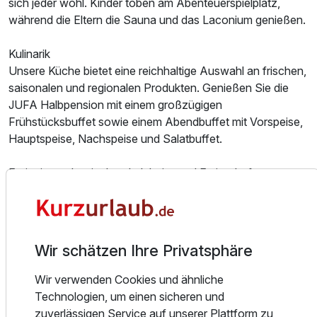
sich jeder wohl. Kinder toben am Abenteuerspielplatz,
während die Eltern die Sauna und das Laconium genießen.
Kulinarik
Unsere Küche bietet eine reichhaltige Auswahl an frischen,
Doppelzimmer zur Einzelnutzung
saisonalen und regionalen Produkten. Genießen Sie die
1 Erwachsenen
JUFA Halbpension mit einem großzügigen
Frühstücksbuffet sowie einem Abendbuffet mit Vorspeise,
Hauptspeise, Nachspeise und Salatbuffet.
Freizeitangebot im Landerlebnis- und Feriendorf
Für abwechslungsreiche Freizeitgestaltung sorgen:
Wellnessanlage mit Sauna und Laconium
2-bahnige Gewölbekegelbahn
Wir schätzen Ihre Privatsphäre
Indoor-Spielerlebnis mit Boulderwand
Kleinkinderspielbereich
Wir verwenden Cookies und ähnliche
Naturspielgelände mit Streichelzoo
Technologien, um einen sicheren und
Küchen- und Kräutergarten sowie Beeren-Naschgarten
zuverlässigen Service auf unserer Plattform zu