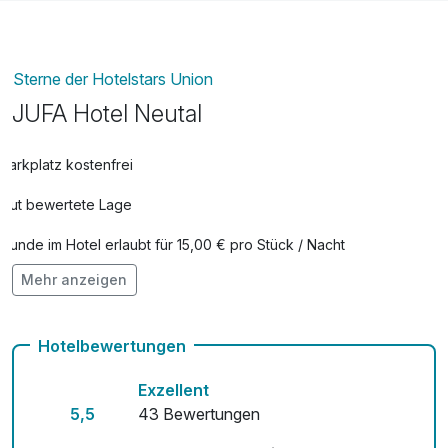
Sterne der Hotelstars Union
JUFA Hotel Neutal
Parkplatz kostenfrei
Gut bewertete Lage
Hunde im Hotel erlaubt für 15,00 € pro Stück / Nacht
Mehr anzeigen
Auch vegetarische Speisen
Fahrradverleih
Hotelbewertungen
Kostenloses W-LAN
Exzellent
5,5
43 Bewertungen