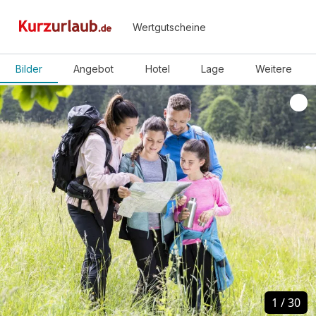
Wertgutscheine
Bilder
Angebot
Hotel
Lage
Weitere
1
1
/
/
30
30