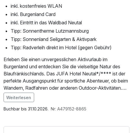
inkl. kostenfreies WLAN
inkl. Burgenland Card
inkl. Eintritt in das Waldbad Neutal
Tipp: Sonnentherme Lutzmannsburg
Tipp: Sonnenland Seilgarten & Aktivpark
Tipp: Radverleih direkt im Hotel (gegen Gebühr)
Erleben Sie einen unvergesslichen Aktivurlaub im
Burgenland und entdecken Sie die vielseitige Natur des
Blaufränkischlands. Das JUFA Hotel Neutal*/**** ist der
perfekte Ausgangspunkt für sportliche Abenteuer, ob beim
Wandern, Radfahren oder anderen Outdoor-Aktivitäten.
Die sanften Hügel, weitläufigen Weinberge und idyllischen
Weiterlesen
Wälder laden zu bewegungsreichen Erlebnissen inmitten
Im Angebot enthalten
der Natur ein.
Saunabenutzung, Parkplatz, W-LAN Nutzung /
Buchbar bis 31.10.2026.
Nr: A479152-8865
Internetnutzung, ganztägige Nutzung Wellnessbereich
Starten Sie direkt vom Hotel aus auf gut ausgeschilderte
nach check out
Wanderwege oder erkunden Sie die Region mit dem