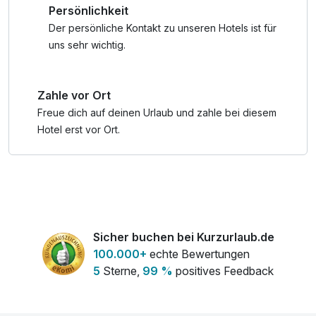
Persönlichkeit
Fahrrad – von entspannten Genussrouten bis hin zu
anspruchsvollen Mountainbike-Strecken ist für jedes
Der persönliche Kontakt zu unseren Hotels ist für
Fitnesslevel das Richtige dabei. Wer sich noch mehr
uns sehr wichtig.
sportlich fordern möchte, findet in der Umgebung
Tennisplätze, Laufstrecken oder die Möglichkeit zum
Zahle vor Ort
Reiten und Nordic Walking.
Freue dich auf deinen Urlaub und zahle bei diesem
Kombinieren Sie Bewegung, Natur und Erholung im JUFA
Hotel erst vor Ort.
Hotel Neutal – jetzt Ihren Aktivurlaub im Burgenland
buchen!
Sicher buchen bei Kurzurlaub.de
100.000+
echte Bewertungen
5
Sterne,
99 %
positives Feedback