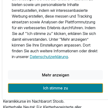
Direkt beim Hotel finden Sie zudem:
bieten sowie um personalisierte Inhalte
Ausstattung
bereitzustellen, indem wir interessenbasierte
Kletterhalle
Werbung erstellen, diese messen und Tracking
Tennisplätze
Für 6 Tage
463,00 €
p.P. ab
einsetzen sowie Analysen der Plattformnutzung
Basketball/Street Soccer-Platz
für ein verbessertes Erlebnis durchführen. Indem
Reitstall
Sie auf "Ich stimme zu" klicken, erklären Sie sich
Waldbad: Freier Eintritt für Hausgäste. Das Waldbad bietet
damit einverstanden. Unter “Mehr anzeigen”
diverse Schwimm- und Kinderbecken, Relaxzonen und
können Sie Ihre Einstellungen anpassen. Dort
Sportanlagen.
finden Sie auch weitere Informationen oder direkt
Familienzimmer A
Freizeittipps im Burgenland
in unserer
Datenschutzerklärung
.
2 Erwachsene und 1 Kind
Sonnentherme Lutzmannsburg: Nur 20 Minuten entfernt,
ideal für Familien mit Baby- und Kleinkindtherme.
Blaufränkischland: Rund 20 km entfernt, die Heimat der
Mehr anzeigen
edlen und charakteristischen Rotweinsorte.
Draisinentour: Eine Abenteuerfahrt durch idyllische
Ich stimme zu
Landschaften und Weingärten, ca. 10 km entfernt.
Töpfermuseum Stoob: Erleben Sie Töpferkunst und
Keramikkurse im Nachbarort Stoob.
Kletterhalle Neutal: Für Kletterbegeisterte aller