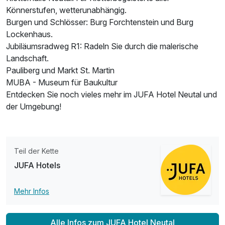
Könnerstufen, wetterunabhängig.
Burgen und Schlösser: Burg Forchtenstein und Burg
Lockenhaus.
Jubiläumsradweg R1: Radeln Sie durch die malerische
Landschaft.
Ausstattung
Pauliberg und Markt St. Martin
MUBA - Museum für Baukultur
Für 6 Tage
385,00 €
p.P. ab
Entdecken Sie noch vieles mehr im JUFA Hotel Neutal und
der Umgebung!
Teil der Kette
Familienzimmer B
JUFA Hotels
2 Erwachsene und 2 Kinder
Mehr Infos
Alle Infos zum JUFA Hotel Neutal