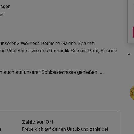
asser
ar
unserer 2 Wellness Bereiche Galerie Spa mit
nd Vital Bar sowie des Romantik Spa mit Pool, Saunen
n auch auf unserer Schlossterrasse genießen.
er, Walker, Radfahrer und Reiter. Wer sich abseits
öchte, ist im Huy genau richtig. Die Hänge des
unatuch, Leihbademantel, Parkplatz, Nutzung des
sreiche Obstanbaugebiete. Aber auch für
hs, W-LAN Nutzung / Internetnutzung
 Huysburg einiges zu entdecken.
Zahle vor Ort
s
Freue dich auf deinen Urlaub und zahle bei