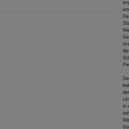
an
un
Ge
St
We
Gen
Gr
die
Sc
Pe
De
195,00 €
p.P. ab
be
de
Um
In
se
We
Go