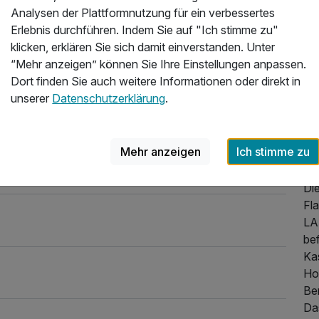
Üb
Analysen der Plattformnutzung für ein verbessertes
Erlebnis durchführen. Indem Sie auf "Ich stimme zu"
He
klicken, erklären Sie sich damit einverstanden. Unter
Wa
“Mehr anzeigen” können Sie Ihre Einstellungen anpassen.
Dort finden Sie auch weitere Informationen oder direkt in
In 
unserer
Datenschutzerklärung
.
be
erw
ve
Mehr anzeigen
Ich stimme zu
We
la
Die
Fl
LA
be
Ka
Ho
Be
Da