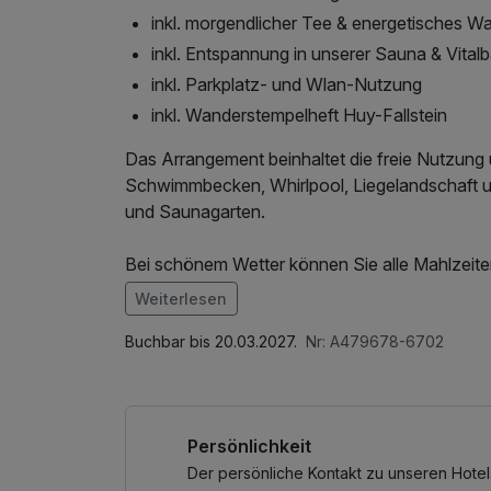
inkl. morgendlicher Tee & energetisches W
inkl. Entspannung in unserer Sauna & Vitalb
inkl. Parkplatz- und Wlan-Nutzung
inkl. Wanderstempelheft Huy-Fallstein
Das Arrangement beinhaltet die freie Nutzung 
Schwimmbecken, Whirlpool, Liegelandschaft u
und Saunagarten.
Bei schönem Wetter können Sie alle Mahlzeite
Weiterlesen
Der Huywald heute, ist ein Refugium für Wander
Im Angebot enthalten
starkfrequentierter Touristenpfade betätigen m
1 Flasche Mineralwasser, Saunabenutzung, Sa
Buchbar bis 20.03.2027.
Nr: A479678-6702
Höhenzuges sowie das Umland, sind tradition
Fitnessbereichs, Nutzung des Wellnessbereic
Kulturinteressierte gibt es neben dem Kloster
Persönlichkeit
* ohne Getränke
Der persönliche Kontakt zu unseren Hotel