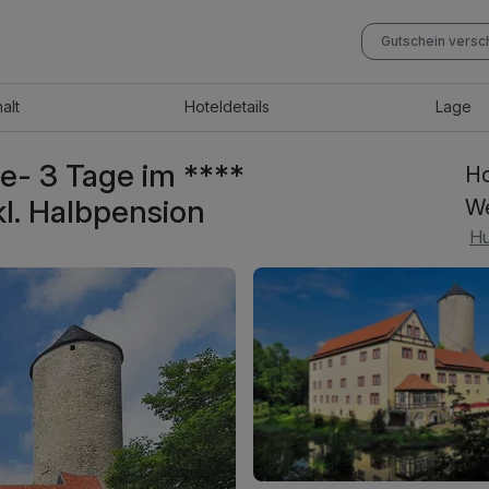
Gutschein vers
halt
Hotel
details
Lage
e- 3 Tage im ****
Ho
kl. Halbpension
We
Hu