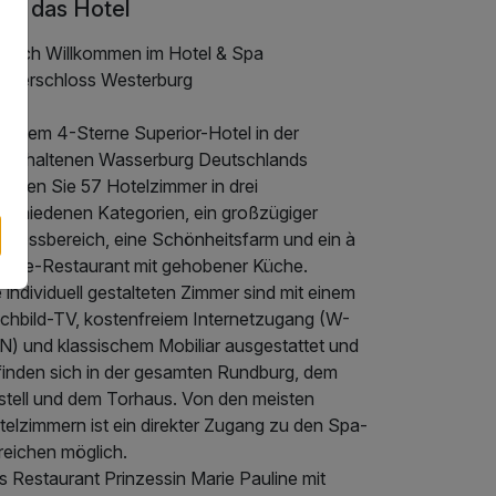
er das Hotel
rzlich Willkommen im Hotel & Spa
sserschloss Westerburg
diesem 4-Sterne Superior-Hotel in der
sterhaltenen Wasserburg Deutschlands
arten Sie 57 Hotelzimmer in drei
rschiedenen Kategorien, ein großzügiger
llnessbereich, eine Schönheitsfarm und ein à
 carte-Restaurant mit gehobener Küche.
 individuell gestalteten Zimmer sind mit einem
achbild-TV, kostenfreiem Internetzugang (W-
N) und klassischem Mobiliar ausgestattet und
finden sich in der gesamten Rundburg, dem
stell und dem Torhaus. Von den meisten
telzimmern ist ein direkter Zugang zu den Spa-
reichen möglich.
s Restaurant Prinzessin Marie Pauline mit