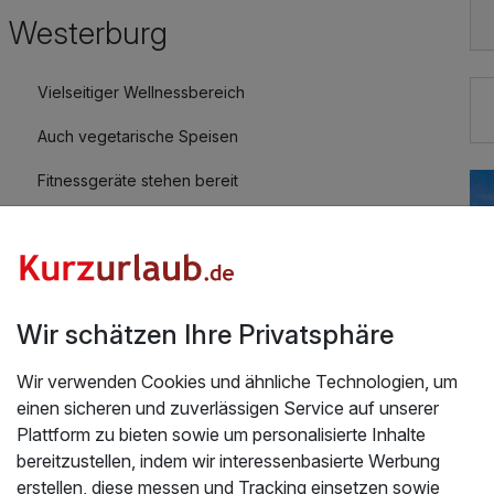
s Westerburg
Vielseitiger Wellnessbereich
Auch vegetarische Speisen
Fitnessgeräte stehen bereit
Zimmerservice verfügbar
Wir schätzen Ihre Privatsphäre
Wir verwenden Cookies und ähnliche Technologien, um
einen sicheren und zuverlässigen Service auf unserer
** Wasserschloss im Harz inkl. Halbpension
Plattform zu bieten sowie um personalisierte Inhalte
s. Hat uns sehr gut gefallen. Vor allem der Pool war
bereitzustellen, indem wir interessenbasierte Werbung
erstellen, diese messen und Tracking einsetzen sowie
2026