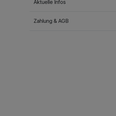
Aktuelle Infos
Zahlung & AGB
Ausstattung
Zusatznächte
Für 3 Tage
Doppelzimmer Komfort
2 Erwachsene