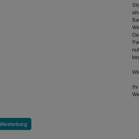
St
sin
Ba
We
De
Pa
nut
be
Wi
Ih
We
 Westerburg