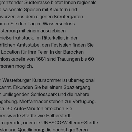
grenzender Südterrasse bietet Ihnen regionale
d saisonale Speisen mit Kräutern und
würzen aus dem eigenen Kräutergarten.
arten Sie den Tag im Wasserschloss
sterburg mit einem ausgiebigen
ießerfrühstück. Im Ritterkeller, in der
äflichen Amtsstube, den Festsälen finden Sie
 Location für Ihre Feier. In der Barocken
hlosskapelle von 1681 sind Trauungen bis 60
rsonen möglich.
r Westerburger Kultursommer ist überregional
kannt. Erkunden Sie bei einem Spaziergang
n umliegenden Schlosspark und die nähere
gebung. Mietfahrräder stehen zur Verfügung.
 ca. 30 Auto-Minuten erreichen Sie
henswerte Städte wie Halberstadt,
rnigerode, oder die UNESCO-Welterbe-Städte
slar und Quedlinburg; die nächst größeren