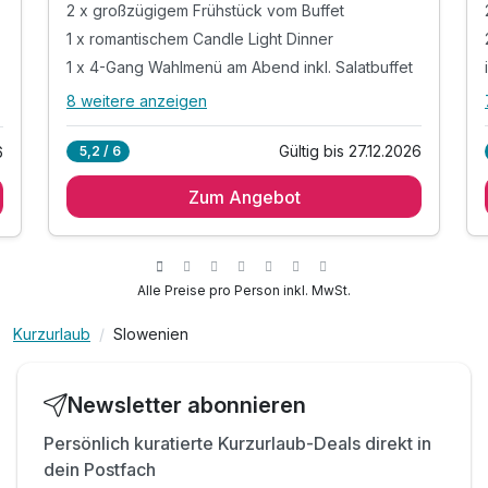
2 x großzügigem Frühstück vom Buffet
1 x romantischem Candle Light Dinner
1 x 4-Gang Wahlmenü am Abend inkl. Salatbuffet
8 weitere anzeigen
Alle Inklusivleistungen
12 enthalten
Gültig bis 27.12.2026
5,2 / 6
6
2 Übernachtungen
Zum Angebot
2 x großzügigem Frühstück vom Buffet
1 x romantischem Candle Light Dinner
1 x 4-Gang Wahlmenü am Abend inkl. Salatbuffet
1 x Salztherapie für 2 Personen
Alle Preise pro Person inkl. MwSt.
1 x Eintritt ins Museum Anin Dvor*
e
Kurzurlaub
Slowenien
1 x Eintritt in die Mineralwasser Trinkhalle**
inkl. Welcome Drink & Geschenk ***
inkl. Eintritt ins Casino Fontana (ab 18 Jahren)
Newsletter abonnieren
inkl. täglich frisches Obst in der Gesundheitsecke
Persönlich kuratierte Kurzurlaub-Deals direkt in
inkl. Nutzung des Wellness- und Fitnessbereichs
dein Postfach
inkl. W-Lan Nutzung