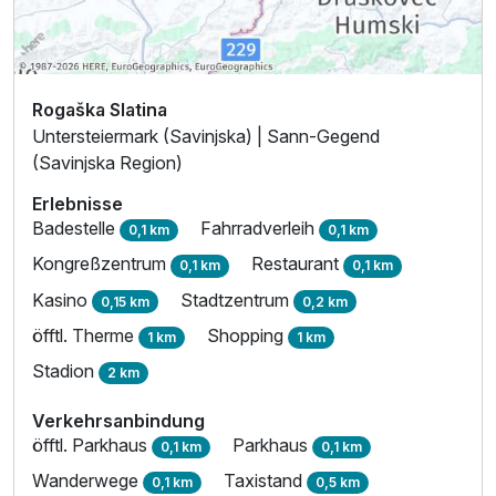
Rogaška Slatina
Untersteiermark (Savinjska) | Sann-Gegend
(Savinjska Region)
Erlebnisse
Badestelle
Fahrradverleih
0,1 km
0,1 km
Kongreßzentrum
Restaurant
0,1 km
0,1 km
Kasino
Stadtzentrum
0,15 km
0,2 km
öfftl. Therme
Shopping
1 km
1 km
Stadion
2 km
Verkehrsanbindung
öfftl. Parkhaus
Parkhaus
0,1 km
0,1 km
Wanderwege
Taxistand
0,1 km
0,5 km