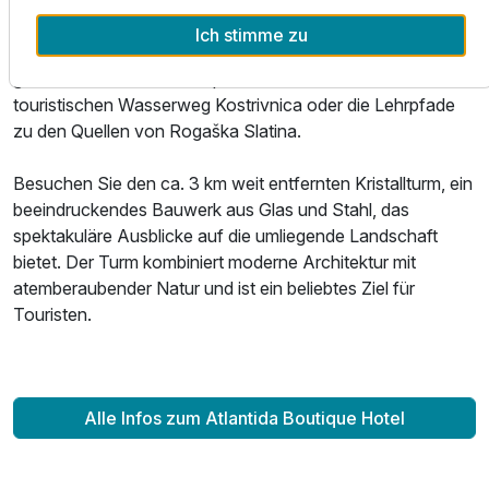
Rogaška Slatina bietet außerdem zahlreiche thematische
Ich stimme zu
Wanderwege in den Bergen der Umgebung mitten im
geschützten Landschaftspark Boc. Entdecken Sie den
touristischen Wasserweg Kostrivnica oder die Lehrpfade
zu den Quellen von Rogaška Slatina.
Besuchen Sie den ca. 3 km weit entfernten Kristallturm, ein
beeindruckendes Bauwerk aus Glas und Stahl, das
spektakuläre Ausblicke auf die umliegende Landschaft
bietet. Der Turm kombiniert moderne Architektur mit
atemberaubender Natur und ist ein beliebtes Ziel für
Touristen.
Alle Infos zum Atlantida Boutique Hotel