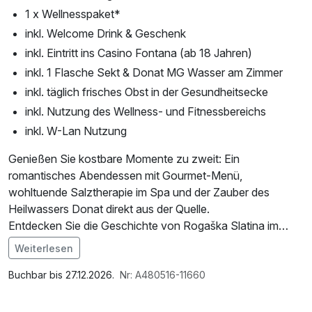
1 x Wellnesspaket*
inkl. Welcome Drink & Geschenk
inkl. Eintritt ins Casino Fontana (ab 18 Jahren)
inkl. 1 Flasche Sekt & Donat MG Wasser am Zimmer
inkl. täglich frisches Obst in der Gesundheitsecke
inkl. Nutzung des Wellness- und Fitnessbereichs
inkl. W-Lan Nutzung
Genießen Sie kostbare Momente zu zweit: Ein
romantisches Abendessen mit Gourmet-Menü,
wohltuende Salztherapie im Spa und der Zauber des
Heilwassers Donat direkt aus der Quelle.
Entdecken Sie die Geschichte von Rogaška Slatina im
charmanten Museum Anin Dvor und lassen Sie Ihre
Weiterlesen
Auszeit entspannt ausklingen.
Im Angebot enthalten
1 x Welcome Drink, W-LAN Nutzung / Internetnutzung
Buchbar bis 27.12.2026.
Nr: A480516-11660
Ein Kurzurlaub, der Herz und Sinne berührt.