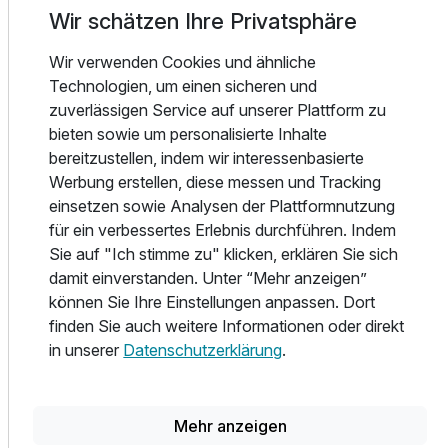
Erholung finden Sie im großzügigem Spa- und
Wir schätzen Ihre Privatsphäre
Wellnesscenter mit beheiztem Innenpool, finnischer Sauna,
Wir verwenden Cookies und ähnliche
Dampfbad, Salzzimmer und Massageräumen. Entspannen
Technologien, um einen sicheren und
Sie Geist und Körper im wohlig warmen Wasser oder
zuverlässigen Service auf unserer Plattform zu
genießen Sie die herrliche Natur auf der Sonnen- und
bieten sowie um personalisierte Inhalte
Schattenterrasse welche vom aromatisch duftenden
bereitzustellen, indem wir interessenbasierte
Kräutergarten umgeben ist.
Werbung erstellen, diese messen und Tracking
einsetzen sowie Analysen der Plattformnutzung
Für das perfekt abgerundete Wohlbefinden sorgen die
für ein verbessertes Erlebnis durchführen. Indem
schmackhaft und gesund zubereiteten Speisen im À-la-
Sie auf "Ich stimme zu" klicken, erklären Sie sich
carte-Restaurant. Neben traditioneller und internationaler
damit einverstanden. Unter “Mehr anzeigen”
Küche, serviert das Restaurant auch Gerichte für spezielle
können Sie Ihre Einstellungen anpassen. Dort
Ernährungsgewohnheiten und Diätgerichte.
finden Sie auch weitere Informationen oder direkt
in unserer
Datenschutzerklärung
.
Die Region des Kurzentrums ist ein Paradies für
Freizeitradfahrer und bietet gut ausgebaute Radwege, die
die Stadt mit den umliegenden Gemeinden verbinden. An
der Hotelrezeption können Fahrräder kostenlos
Mehr anzeigen
ausgeliehen werden.