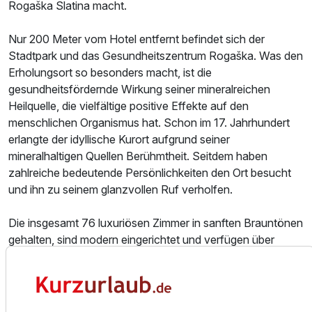
Rogaška Slatina macht.
Nur 200 Meter vom Hotel entfernt befindet sich der
Stadtpark und das Gesundheitszentrum Rogaška. Was den
Erholungsort so besonders macht, ist die
gesundheitsfördernde Wirkung seiner mineralreichen
Heilquelle, die vielfältige positive Effekte auf den
menschlichen Organismus hat. Schon im 17. Jahrhundert
erlangte der idyllische Kurort aufgrund seiner
mineralhaltigen Quellen Berühmtheit. Seitdem haben
zahlreiche bedeutende Persönlichkeiten den Ort besucht
und ihn zu seinem glanzvollen Ruf verholfen.
Die insgesamt 76 luxuriösen Zimmer in sanften Brauntönen
gehalten, sind modern eingerichtet und verfügen über
einen Flachbild-Sat-TV, kostenlosem WLAN sowie ein
eigenes Bad mit Badewanne oder Dusche. Bademäntel
und Hausschuhe ergänzen die Annehmlichkeiten.