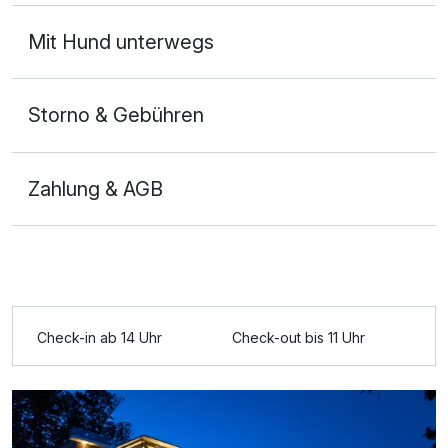
Ausstattung
Mit Hund unterwegs
Für 8 Tage
1.025,00 €
p.P. ab
Storno & Gebühren
Zahlung & AGB
Doppelzimmer Superior
2 Erwachsene und 1 Kind
Ausstattung
Check-in ab 14 Uhr
Check-out bis 11 Uhr
Für 8 Tage
1.234,00 €
p.P. ab