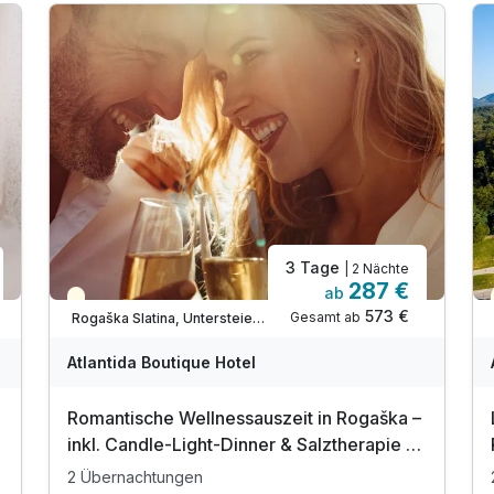
3 Tage
| 2 Nächte
287 €
ab
Teilweise ausgelastet
573 €
Gesamt ab
Rogaška Slatina, Untersteiermark (Savinjska)
Atlantida Boutique Hotel
Romantische Wellnessauszeit in Rogaška –
inkl. Candle-Light-Dinner & Salztherapie |
3 Tage
2 Übernachtungen