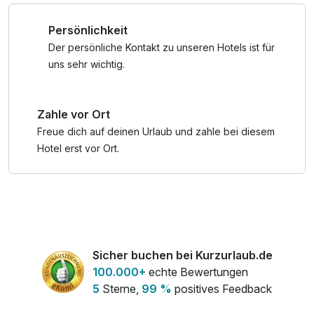
*Wellnesspaket* (ca. 200m vom Hotel entfernt):
Persönlichkeit
+ Salztherapie für Zwei im Wellness&Spa Zentrum,
+ Ärztliche Beratung: persönliche Betreuung zur optimalen
Der persönliche Kontakt zu unseren Hotels ist für
Nutzung der Kuranwendungen,
uns sehr wichtig.
+ Trinkkur mit Donat-Mineralwasser (3x täglich) im Medical
Zentrum Rogaška – empfohlen bei Verdauungsproblemen,
Zahle vor Ort
Sodbrennen, Übergewicht und zur Regulierung der
Magensäure,
Freue dich auf deinen Urlaub und zahle bei diesem
+ Mineralbad mit Magnesium für Sie & Ihn – ein
Hotel erst vor Ort.
entspannendes CO₂-Bad mit Meeresmagnesium zur
Förderung der Mineralisierung und Stärkung des Körpers
Sicher buchen bei Kurzurlaub.de
100.000+
echte Bewertungen
5
Sterne,
99 %
positives Feedback