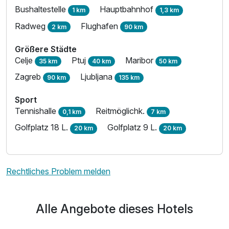
Bushaltestelle
Hauptbahnhof
1 km
1,3 km
Radweg
Flughafen
2 km
90 km
Größere Städte
Celje
Ptuj
Maribor
35 km
40 km
50 km
Zagreb
Ljubljana
90 km
135 km
Sport
Tennishalle
Reitmöglichk.
0,1 km
7 km
Golfplatz 18 L.
Golfplatz 9 L.
20 km
20 km
Rechtliches Problem melden
Alle Angebote dieses Hotels