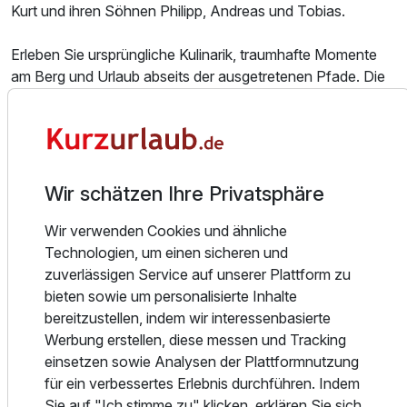
Kurt und ihren Söhnen Philipp, Andreas und Tobias.
Für 4 Tage
550,00 €
p.P. ab
Erleben Sie ursprüngliche Kulinarik, traumhafte Momente
am Berg und Urlaub abseits der ausgetretenen Pfade. Die
Region ist geprägt durch einen wunderbaren Ausblick auf
den so sagenhaften Dachstein. Egal ob Wandern, Biken
Doppelzimmer Panorama
oder einfach mal Relaxen - bei uns finden Sie das
2 Erwachsene
passende Angebot für Ihren Urlaub.
Wir schätzen Ihre Privatsphäre
Wir freuen uns mit Ihnen Ihre entspannten und
unvergesslichen Urlaubstage mit Ihnen teilen zu dürfen.
Wir verwenden Cookies und ähnliche
Technologien, um einen sicheren und
Bis bald im Hotel Waldfrieden!
zuverlässigen Service auf unserer Plattform zu
Familie Stocker
bieten sowie um personalisierte Inhalte
bereitzustellen, indem wir interessenbasierte
Werbung erstellen, diese messen und Tracking
einsetzen sowie Analysen der Plattformnutzung
Alle Infos zum Hotel Waldfrieden
für ein verbessertes Erlebnis durchführen. Indem
Sie auf "Ich stimme zu" klicken, erklären Sie sich