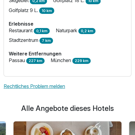
Skigebiet
Golfplatz 18 L.
0,2 km
10 km
Golfplatz 9 L.
10 km
Erlebnisse
Restaurant
Naturpark
0,1 km
0,2 km
Stadtzentrum
7 km
Weitere Entfernungen
Passau
München
227 km
229 km
Rechtliches Problem melden
Alle Angebote dieses Hotels