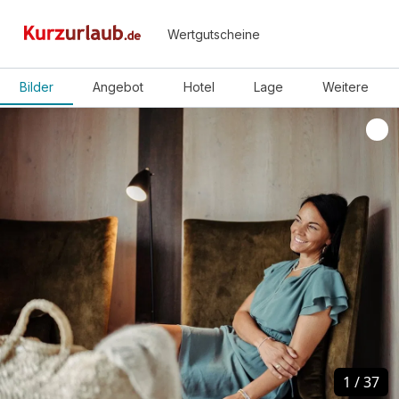
Wertgutscheine
Bilder
Angebot
Hotel
Lage
Weitere
1
1
/
/
37
37