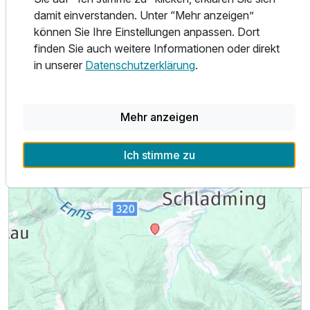
damit einverstanden. Unter “Mehr anzeigen”
können Sie Ihre Einstellungen anpassen. Dort
finden Sie auch weitere Informationen oder direkt
Ausstattung
in unserer
Datenschutzerklärung
.
Lage & Umgebung
Für 4 Tage
513,00 €
p.P. ab
Mehr anzeigen
Ich stimme zu
Doppelzimmer Standard
2 Erwachsene