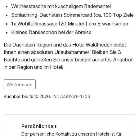
Wellnesstasche mit kuscheligem Bademantel
Schladming-Dachstein Sommercard (ca. 100 Top Ziele
1x Wohlfühlmassage (20 Minuten) pro Erwachsenen
Kleines Dankeschön bei der Abreise
Die Dachstein Region und das Hotel Waldfrieden bietet
Ihnen einen absoluten Urlaubshammer! Bleiben Sie 3
Nächte und genießen Sie unser breitgefächertes Angebot
in der Region und im Hotel!
Im Angebot enthalten
Weiterlesen
Parkplatz, W-LAN Nutzung / Internetnutzung,
Tageszeitung
Buchbar bis 16.10.2026.
Nr: A481261-11706
Persönlichkeit
Der persönliche Kontakt zu unseren Hotels ist für