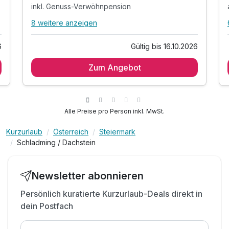
inkl. Genuss-Verwöhnpension
8 weitere anzeigen
Alle Inklusivleistungen
12 enthalten
6
Gültig bis 16.10.2026
2 Übernachtungen
Zum Angebot
2 x reichhaltiges Frühstück vom Buffet
inkl. Nachmittagsjause
inkl. Genuss-Verwöhnpension
alle Waldfrieden-Inklusivleistungen
Alle Preise pro Person inkl. MwSt.
Benützung unserer großzügigen Badelandschaft
Kurzurlaub
Österreich
Steiermark
Benützung unseres Wellnessbereiches
Schladming / Dachstein
Wellnesstasche mit kuscheligem Bademantel
modernem Fitnessraum
2x Greenfee GC Schladming-Dachstein
Newsletter abonnieren
Schladming Dachstein Sommercard
Persönlich kuratierte Kurzurlaub-Deals direkt in
Kleines Dankeschön bei der Abreise
dein Postfach