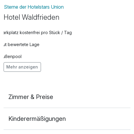
Sterne der Hotelstars Union
Hotel Waldfrieden
Parkplatz kostenfrei pro Stück / Tag
Gut bewertete Lage
Außenpool
Mehr anzeigen
Hunde im Hotel nicht erlaubt
Fitnessgeräte stehen bereit
Kostenloses W-LAN
Zimmer & Preise
Zimmerservice verfügbar
Doppelzimmer Bergblick
Mit Hotelbar
Kinderermäßigungen
2 Erwachsene