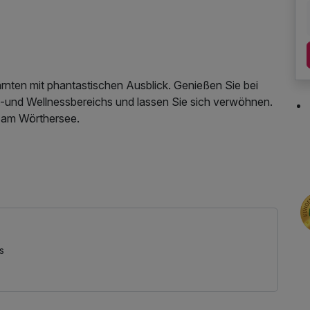
ärnten mit phantastischen Ausblick. Genießen Sie bei
-und Wellnessbereichs und lassen Sie sich verwöhnen.
e am Wörthersee.
Nutzung des Fitnessbereichs, Nutzung des
utzung, Tageszeitung, ganztägige Nutzung
mit Bademantel und -tücher
s