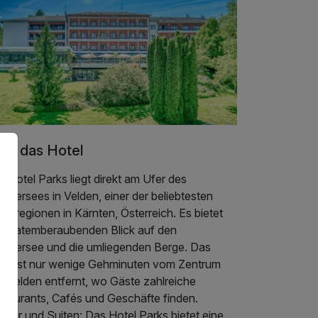
er das Hotel
 Hotel Parks liegt direkt am Ufer des
thersees in Velden, einer der beliebtesten
ienregionen in Kärnten, Österreich. Es bietet
nen atemberaubenden Blick auf den
rthersee und die umliegenden Berge. Das
tel ist nur wenige Gehminuten vom Zentrum
n Velden entfernt, wo Gäste zahlreiche
staurants, Cafés und Geschäfte finden.
mer und Suiten: Das Hotel Parks bietet eine