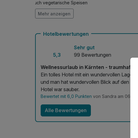
Auch vegetarische Speisen
Mehr anzeigen
Fitnessgeräte stehen bereit
Zimmerservice verfügbar
Hotelbewertungen
Sehr gut
5,3
99 Bewertungen
Wellnessurlaub in Kärnten - traumhafte
Ein tolles Hotel mit ein wundervollen Lage 
und man hat wundervollen Blick auf den Wör
Hotel war sauber.
Bewertet mit 6,0 Punkten
von Sandra am 06.07
Alle Bewertungen