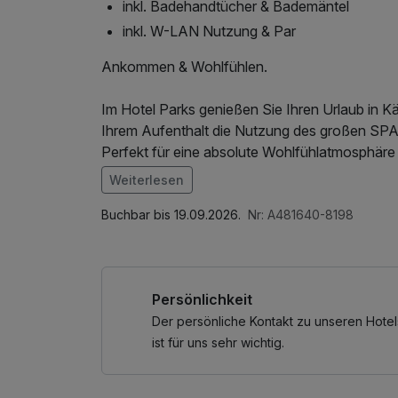
inkl. Badehandtücher & Bademäntel
inkl. W-LAN Nutzung & Par
Ankommen & Wohlfühlen.
Im Hotel Parks genießen Sie Ihren Urlaub in K
Ihrem Aufenthalt die Nutzung des großen SPA
Perfekt für eine absolute Wohlfühlatmosphär
Weiterlesen
Im Angebot enthalten
Saunabenutzung, Leihbademantel, Parkplatz, 
Buchbar bis 19.09.2026.
Nr: A481640-8198
Wellnessbereichs, W-LAN Nutzung / Internetn
Wellnessbereich nach check out, Badetasche 
Persönlichkeit
Der persönliche Kontakt zu unseren Hotel
ist für uns sehr wichtig.