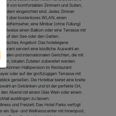
elzahl von komfortablen Zimmern und Suiten,
e modern eingerichtet sind. Jedes Zimmer
rfügt über kostenloses WLAN, einen
chbildfernseher, eine Minibar (ohne Füllung)
 teilweise einen Balkon oder eine Terrasse mit
ick auf den See oder den Garten.
linarisches Angebot: Das hoteleigene
taurant serviert eine köstliche Auswahl an
ionalen und internationalen Gerichten, die mit
schen, lokalen Zutaten zubereitet werden.
ste können Halbpension im Restaurant
ayer oder auf der großzügigen Terrasse mit
blick genießen. Die Hotelbar bietet eine breite
wahl an Getränken und ist der perfekte Ort,
 den Abend mit einem Glas Wein oder einem
ktail ausklingen zu lassen.
lness und Freizeit: Das Hotel Parks verfügt
er ein Spa- und Wellnesscenter mit Innenpool,