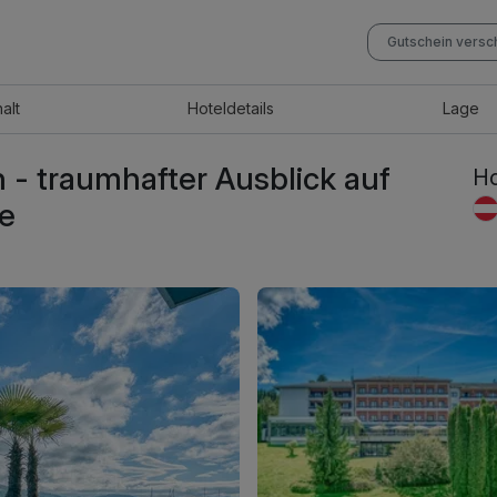
Gutschein vers
halt
Hotel
details
Lage
 - traumhafter Ausblick auf
Ho
te