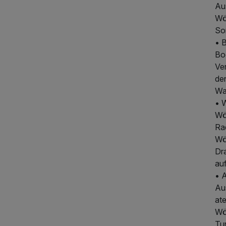
Au
Wö
So
• 
Bo
Ve
de
Wa
• 
Wö
Ra
Wö
Dr
au
• 
Au
at
Wö
Tur