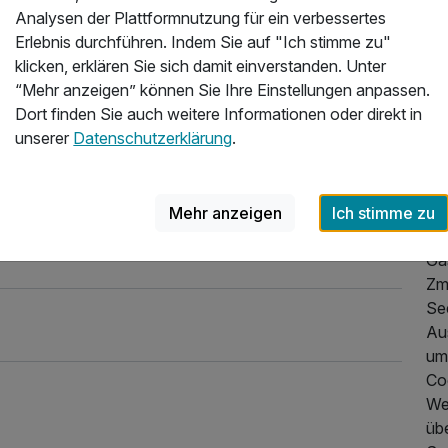
Analysen der Plattformnutzung für ein verbessertes
Vi
Erlebnis durchführen. Indem Sie auf "Ich stimme zu"
di
klicken, erklären Sie sich damit einverstanden. Unter
ve
“Mehr anzeigen” können Sie Ihre Einstellungen anpassen.
Fla
Dort finden Sie auch weitere Informationen oder direkt in
und
unserer
Datenschutzerklärung
.
Bl
Ku
Res
reg
Mehr anzeigen
Ich stimme zu
fri
Gä
Zm
See
Aus
um
Coc
Wel
üb