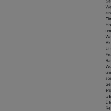
Sa
We
ei
Fit
Ho
un
435,00 €
p.P. ab
Wa
Ak
Um
Fr
Ra
Wö
un
so
Se
ers
Gä
Da
Re