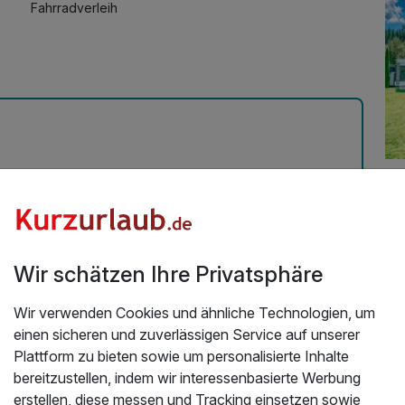
Fahrradverleih
Kostenloses W-LAN
Mit Hotelbar
Üb
r Ausblick auf den Wörthersee | 3 Nächte
am Wörthersee, das Sonnendeck lädt zum chillen ein
Das
thersee. Hotel Personal freundlich u kompetent, das
Wör
Wir schätzen Ihre Privatsphäre
Fer
.2024
ei
Wir verwenden Cookies und ähnliche Technologien, um
Wö
einen sicheren und zuverlässigen Service auf unserer
Ho
Plattform zu bieten sowie um personalisierte Inhalte
vo
bereitzustellen, indem wir interessenbasierte Werbung
Re
erstellen, diese messen und Tracking einsetzen sowie
Zim