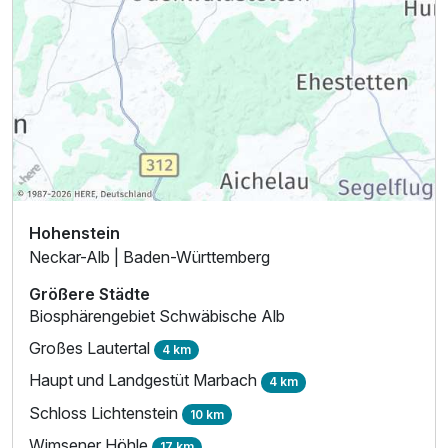
Ausstattung
Zusatznächte
Für 3 Tage
321,00 €
p.P. ab
Hohenstein
Neckar-Alb | Baden-Württemberg
Doppelzimmer mit Balkon
Größere Städte
2 Erwachsene
Biosphärengebiet Schwäbische Alb
Großes Lautertal
4 km
Haupt und Landgestüt Marbach
4 km
Schloss Lichtenstein
10 km
Wimsener Höhle
17 km