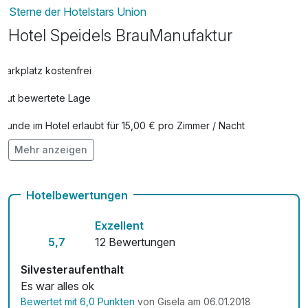
Sterne der Hotelstars Union
Hotel Speidels BrauManufaktur
Parkplatz kostenfrei
Gut bewertete Lage
Hunde im Hotel erlaubt für 15,00 € pro Zimmer / Nacht
Mehr anzeigen
Auch vegetarische Speisen
Fahrradverleih
Hotelbewertungen
Kostenloses W-LAN
Exzellent
Zimmerservice verfügbar
5,7
12 Bewertungen
Silvesteraufenthalt
Es war alles ok
Bewertet mit 6,0 Punkten
von Gisela am 06.01.2018