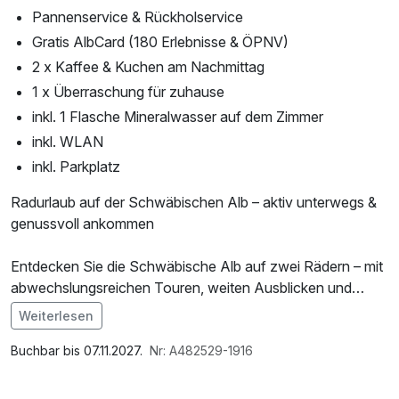
Pannenservice & Rückholservice
Gratis AlbCard (180 Erlebnisse & ÖPNV)
2 x Kaffee & Kuchen am Nachmittag
1 x Überraschung für zuhause
inkl. 1 Flasche Mineralwasser auf dem Zimmer
inkl. WLAN
inkl. Parkplatz
Radurlaub auf der Schwäbischen Alb – aktiv unterwegs &
genussvoll ankommen
Entdecken Sie die Schwäbische Alb auf zwei Rädern – mit
abwechslungsreichen Touren, weiten Ausblicken und
perfekter Infrastruktur für Radfahrer und E-Biker.
Weiterlesen
Im Angebot enthalten
Direkt ab unserem Hotel starten Sie zu Ihren Touren –
1 Flasche Mineralwasser, Parkplatz, W-LAN Nutzung /
Buchbar bis 07.11.2027.
Nr: A482529-1916
ganz ohne Umwege. Mit unserem Radlerpaket,
Internetnutzung, Tageszeitung
persönlicher Tourenberatung und ausgearbeiteten