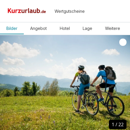
Wertgutscheine
Bilder
Angebot
Hotel
Lage
Weitere
1
1
/
/
22
22