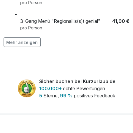
pro Person
3-Gang Menü "Regional is(s)t genial"
41,00 €
pro Person
Mehr anzeigen
Hunde
15,00 €
pro Tag
Radlerpaket
7,00 €
pro Stück
Sicher buchen bei Kurzurlaub.de
100.000+
echte Bewertungen
5
Sterne,
99 %
positives Feedback
Wanderpaket
7,00 €
pro Stück