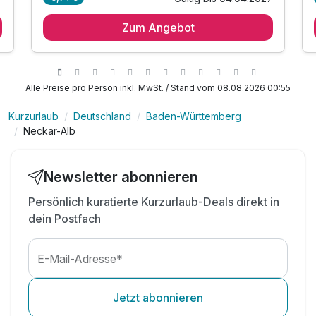
1 Übernachtung
1 Erwachsenen
Zum Angebot
1 x reichhaltiges Bierbrauerfrühstück vom Buffet
Gratis AlbCard (180 Erlebnisse & ÖPNV)
1 x Willkommensbier aus der Braumanufaktur
inkl. 1 Flasche Mineralwasser auf dem Zimmer
Alle Preise pro Person inkl. MwSt. / Stand vom 08.08.2026 00:55
inkl. Parkplatz
Kurzurlaub
Deutschland
Baden-Württemberg
inkl. WLAN
Neckar-Alb
Newsletter abonnieren
Persönlich kuratierte Kurzurlaub-Deals direkt in
dein Postfach
Ausstattung
E-Mail-Adresse*
Zusatznächte
Jetzt abonnieren