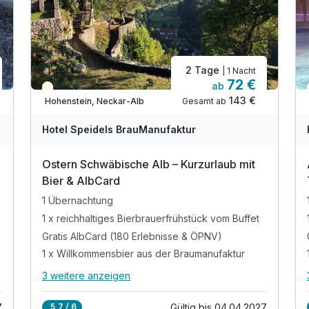
2 Tage
| 1 Nacht
72 €
ab
Saisonal verfügbar
143 €
Gesamt ab
Hohenstein, Neckar-Alb
Hotel Speidels BrauManufaktur
Ausstattung
Ostern Schwäbische Alb – Kurzurlaub mit
Zusatznächte
Bier & AlbCard
1 Übernachtung
Für 3 Tage
320,00 €
p.P. ab
1 x reichhaltiges Bierbrauerfrühstück vom Buffet
Gratis AlbCard (180 Erlebnisse & ÖPNV)
1 x Willkommensbier aus der Braumanufaktur
3 weitere anzeigen
Alle Inklusivleistungen
7 enthalten
Einzelzimmer Komfort
7
Gültig bis 04.04.2027
5,7 / 6