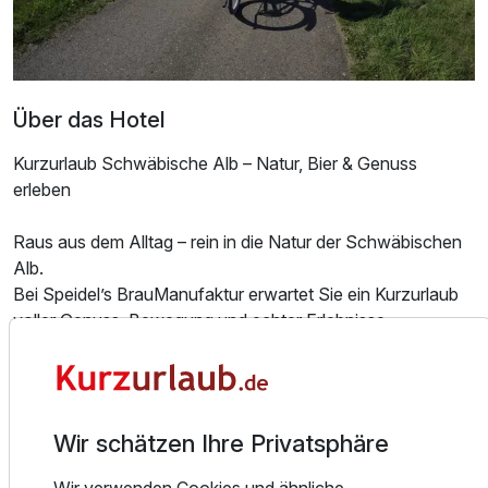
Doppelzimmer Klassik
2 Erwachsene und 2 Kinder
Über das Hotel
Kurzurlaub Schwäbische Alb – Natur, Bier & Genuss
erleben
Raus aus dem Alltag – rein in die Natur der Schwäbischen
Alb.
Bei Speidel’s BrauManufaktur erwartet Sie ein Kurzurlaub
voller Genuss, Bewegung und echter Erlebnisse.
🌿 Wandern im Lautertal, Radfahren durch das
Biosphärengebiet oder einfach die Ruhe genießen
🍺 Hausgebraute Biere direkt vor Ort – vom Klassiker bis
Wir schätzen Ihre Privatsphäre
zum Craftbier
🍽️ Regionale Küche im Gasthof Lamm – ehrlich,