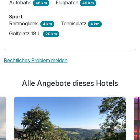
Autobahn
Flughafen
46 km
46 km
Ausstattung
Sport
Reitmöglichk.
Tennisplatz
4 km
4 km
Zusatznächte
Golfplatz 18 L.
20 km
Für 3 Tage
322,00 €
p.P. ab
Rechtliches Problem melden
Alle Angebote dieses Hotels
Einzelzimmer Klassik
1 Erwachsenen