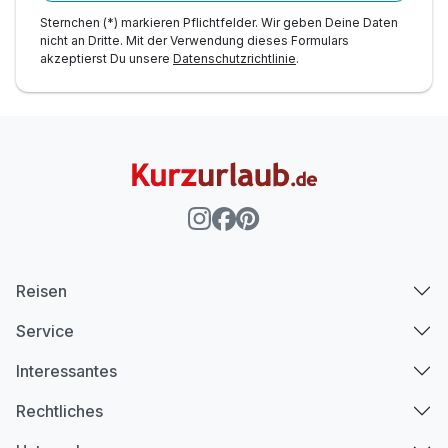
Für 3 Tage
331,00 €
p.P. ab
Sternchen (*) markieren Pflichtfelder. Wir geben Deine Daten
nicht an Dritte. Mit der Verwendung dieses Formulars
akzeptierst Du unsere
Datenschutzrichtlinie
.
Einzelzimmer mit Balkon
1 Erwachsenen
Reisen
Service
Interessantes
Rechtliches