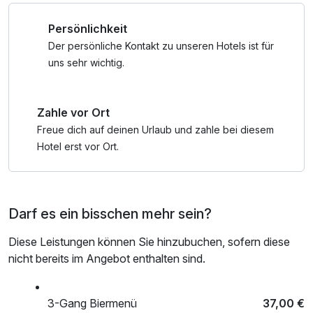
Strecken erleben Sie die Region entspannt und flexibel.
Persönlichkeit
Und falls doch einmal etwas passiert: Unser
Der persönliche Kontakt zu unseren Hotels ist für
Pannenservice und der Rückholservice sorgen für
uns sehr wichtig.
Sicherheit unterwegs.
Zahle vor Ort
Nach einem aktiven Tag wartet der Genuss: Freuen Sie
sich auf regionale Küche und eine Brauereiführung mit
Freue dich auf deinen Urlaub und zahle bei diesem
Verkostung unserer hausgebrauten Biere.
Hotel erst vor Ort.
Mit der AlbCard nutzen Sie über 180 Erlebnisse kostenfrei
und sind auch ohne Fahrrad flexibel mobil.
Darf es ein bisschen mehr sein?
Ideal für aktive Genießer, E-Biker und Radurlauber.
Diese Leistungen können Sie hinzubuchen, sofern diese
nicht bereits im Angebot enthalten sind.
3-Gang Biermenü
37,00 €