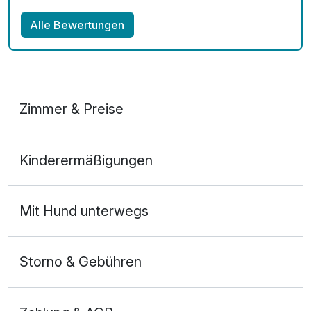
Alle Bewertungen
Zimmer & Preise
Doppelzimmer Basis
Kinderermäßigungen
2 Erwachsene und 2 Kinder
Mit Hund unterwegs
Storno & Gebühren