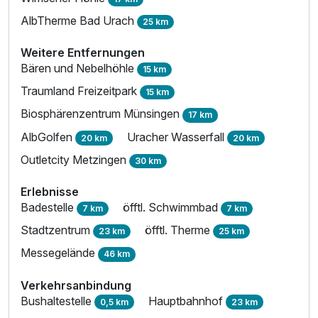
AlbTherme Bad Urach
25 km
Weitere Entfernungen
Bären und Nebelhöhle
15 km
Traumland Freizeitpark
15 km
Biosphärenzentrum Münsingen
17 km
Ausstattung
AlbGolfen
Uracher Wasserfall
20 km
20 km
Zusatznächte
Outletcity Metzingen
30 km
Erlebnisse
Für 3 Tage
332,00 €
p.P. ab
Badestelle
öfftl. Schwimmbad
7 km
7 km
Stadtzentrum
öfftl. Therme
23 km
25 km
Messegelände
46 km
Verkehrsanbindung
Einzelzimmer Basis
Bushaltestelle
Hauptbahnhof
0,5 km
23 km
1 Erwachsenen