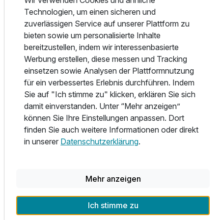
Wir verwenden Cookies und ähnliche
schwäbisch & kreativ
Technologien, um einen sicheren und
🛏️ Moderne Zimmer zum Ankommen und Abschalten
zuverlässigen Service auf unserer Plattform zu
bieten sowie um personalisierte Inhalte
AlbCard inklusive – Ihr Urlaub mit Mehrwert
bereitzustellen, indem wir interessenbasierte
Werbung erstellen, diese messen und Tracking
Mit der AlbCard genießen Sie jeden Tag Ihres Aufenthalts
einsetzen sowie Analysen der Plattformnutzung
noch intensiver:
für ein verbessertes Erlebnis durchführen. Indem
✔ Über 180 Erlebnisse & Sehenswürdigkeiten kostenlos
Sie auf "Ich stimme zu" klicken, erklären Sie sich
✔ Freie Fahrt mit Bus & Bahn in der Region
damit einverstanden. Unter “Mehr anzeigen”
✔ Perfekt für spontane Ausflüge & Entdeckungen
können Sie Ihre Einstellungen anpassen. Dort
👉 Mehr erleben – ohne zusätzliche Kosten
finden Sie auch weitere Informationen oder direkt
in unserer
Datenschutzerklärung
.
Warum weit weg, wenn das Gute so nah liegt?
Die Schwäbische Alb bietet alles für eine perfekte Auszeit:
Ausstattung
Natur, Bewegung, Genuss und echte Erlebnisse.
Mehr anzeigen
Und genau das finden Sie bei uns – in Speidel’s
Zusatznächte
Ich stimme zu
BrauManufaktur.