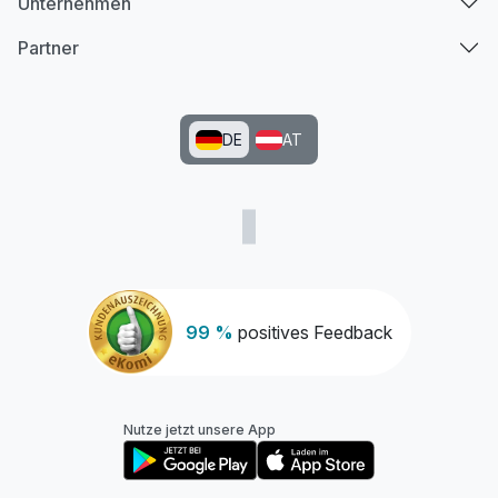
Unternehmen
Partner
Ausstattung
Zusatznächte
DE
AT
Für 3 Tage
342,00 €
p.P. ab
99 %
positives Feedback
Nutze jetzt unsere App