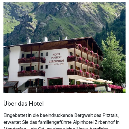
Ausstattung
Für 3 Tage
153,70 €
p.P. ab
Über das Hotel
Doppelzimmer Bergblick
2 Erwachsene
Eingebettet in die beeindruckende Bergwelt des Pitztals,
erwartet Sie das familiengeführte Alpinhotel Zirbenhof in
Mandarfen – ein Ort, an dem alpine Natur, herzliche