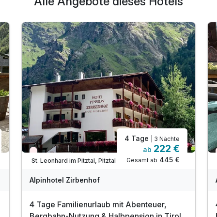
Alle Angebote dieses Hotels
4 Tage
| 3 Nächte
222 €
ab
Nur noch Restplätze
445 €
Gesamt ab
St. Leonhard im Pitztal, Pitztal
Alpinhotel Zirbenhof
4 Tage Familienurlaub mit Abenteuer,
Bergbahn-Nutzung & Halbpension in Tirol