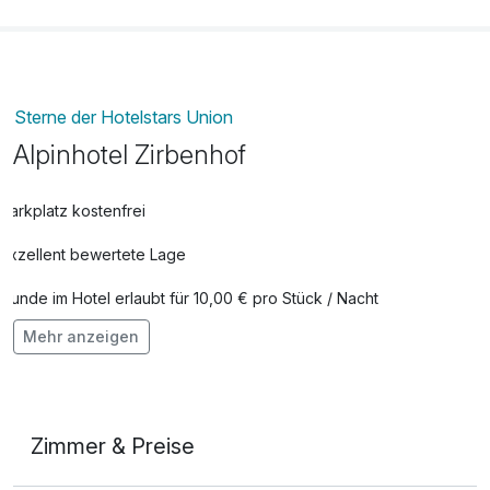
Sterne der Hotelstars Union
Alpinhotel Zirbenhof
Parkplatz kostenfrei
Exzellent bewertete Lage
Hunde im Hotel erlaubt für 10,00 € pro Stück / Nacht
Mehr anzeigen
Auch vegetarische Speisen
Fitnessgeräte stehen bereit
Kostenloses W-LAN
Zimmer & Preise
Mit Hotelbar