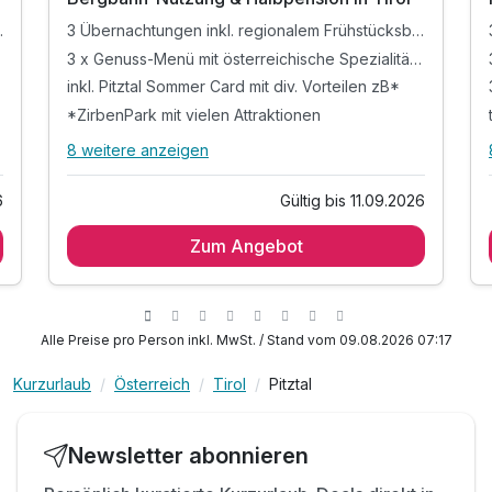
ühstücksbuffet
3 Übernachtungen inkl. regionalem Frühstücksbuffet
täten
3 x Genuss-Menü mit österreichische Spezialitäten
inkl. Pitztal Sommer Card mit div. Vorteilen zB*
*ZirbenPark mit vielen Attraktionen
8 weitere anzeigen
Alle Inklusivleistungen
12 enthalten
6
Gültig bis 11.09.2026
3 Übernachtungen inkl. regionalem
Frühstücksbuffet
Zum Angebot
3 x Genuss-Menü mit österreichische
Spezialitäten
inkl. Pitztal Sommer Card mit div. Vorteilen zB*
Alle Preise pro Person inkl. MwSt. / Stand vom 09.08.2026 07:17
*ZirbenPark mit vielen Attraktionen
*Pitz Park inkl. Badeteich
Kurzurlaub
Österreich
Tirol
Pitztal
*XP-Abenteuerpark für 3 Stunden
*Nutzung der Bergbahnen
Newsletter abonnieren
*Sommerpark Fendels mit Abenteuerspielplatz
tägliche Entspannung in der Sauna und im