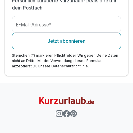
Persönlich kuratierte Kurzurlaub-Deals direkt in
Dampfbad
dein Postfach
täglicher Zugang zum Fitnessraum
inkl. Parkplatz direkt am Hotel
E-Mail-Adresse*
ACHTUNG: Dreibettzimmer & Familienzimmer*
Jetzt abonnieren
Sternchen (*) markieren Pflichtfelder. Wir geben Deine Daten
nicht an Dritte. Mit der Verwendung dieses Formulars
akzeptierst Du unsere
Datenschutzrichtlinie
.