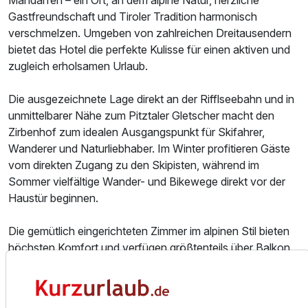
Gastfreundschaft und Tiroler Tradition harmonisch
verschmelzen. Umgeben von zahlreichen Dreitausendern
bietet das Hotel die perfekte Kulisse für einen aktiven und
zugleich erholsamen Urlaub.
Die ausgezeichnete Lage direkt an der Rifflseebahn und in
unmittelbarer Nähe zum Pitztaler Gletscher macht den
Zirbenhof zum idealen Ausgangspunkt für Skifahrer,
Wanderer und Naturliebhaber. Im Winter profitieren Gäste
vom direkten Zugang zu den Skipisten, während im
Sommer vielfältige Wander- und Bikewege direkt vor der
Haustür beginnen.
Ausstattung
Die gemütlich eingerichteten Zimmer im alpinen Stil bieten
höchsten Komfort und verfügen größtenteils über Balkon
mit herrlichem Blick auf die umliegende Berglandschaft.
Für 3 Tage
172,25 €
p.P. ab
Moderne Annehmlichkeiten wie WLAN, TV und
großzügige Sitzbereiche sorgen für einen angenehmen