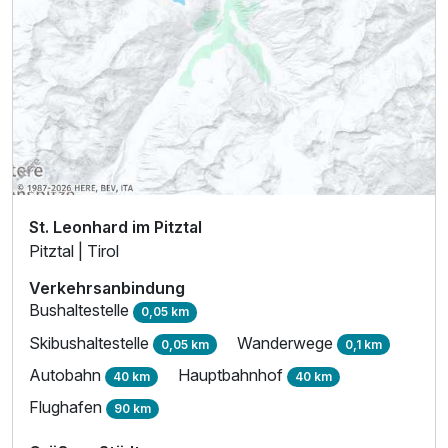
St. Leonhard im Pitztal
Pitztal | Tirol
Verkehrsanbindung
Bushaltestelle
0,05 km
Skibushaltestelle
Wanderwege
0,05 km
0,1 km
Autobahn
Hauptbahnhof
40 km
40 km
Flughafen
90 km