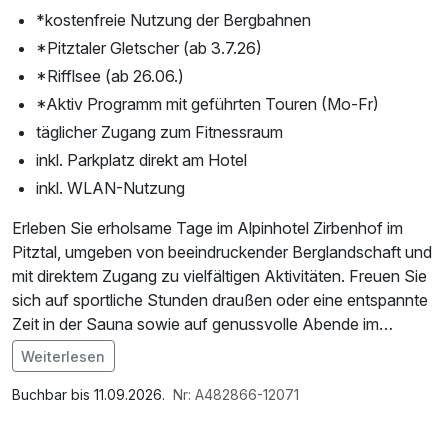
*kostenfreie Nutzung der Bergbahnen
*Pitztaler Gletscher (ab 3.7.26)
*Rifflsee (ab 26.06.)
*Aktiv Programm mit geführten Touren (Mo-Fr)
täglicher Zugang zum Fitnessraum
inkl. Parkplatz direkt am Hotel
inkl. WLAN-Nutzung
Erleben Sie erholsame Tage im Alpinhotel Zirbenhof im
Pitztal, umgeben von beeindruckender Berglandschaft und
mit direktem Zugang zu vielfältigen Aktivitäten. Freuen Sie
sich auf sportliche Stunden draußen oder eine entspannte
Zeit in der Sauna sowie auf genussvolle Abende im
Rahmen der inkludierten Halbpension. Ideal für alle, die
Weiterlesen
Aktivurlaub und Erholung harmonisch verbinden möchten.
Im Angebot enthalten
Saunabenutzung, Saunatuch, Parkplatz, Nutzung des
Buchbar bis 11.09.2026.
Nr: A482866-12071
*Bitte beachten Sie die Öffnungszeiten und
Fitnessbereichs, Nutzung des Wellnessbereichs, W-LAN
Nutzungszeiträume der Attraktionen.
Nutzung / Internetnutzung