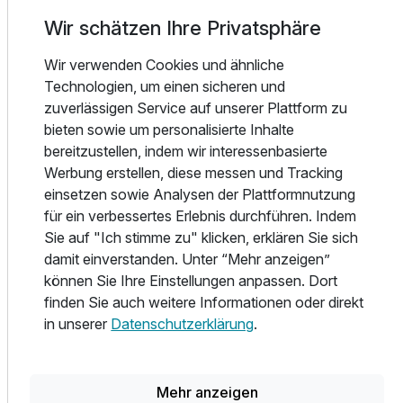
Aufenthalt.
Wir schätzen Ihre Privatsphäre
Kulinarisch verwöhnt das hoteleigene Restaurant mit
Wir verwenden Cookies und ähnliche
regionalen Tiroler Spezialitäten sowie internationalen
Technologien, um einen sicheren und
Gerichten. Frische, hochwertige Zutaten und eine
zuverlässigen Service auf unserer Plattform zu
gemütliche Atmosphäre – ob in der traditionellen
bieten sowie um personalisierte Inhalte
Zirbenstube oder auf der Sonnenterrasse – machen jede
bereitzustellen, indem wir interessenbasierte
Mahlzeit zu einem Genuss.
Werbung erstellen, diese messen und Tracking
einsetzen sowie Analysen der Plattformnutzung
Für Entspannung nach einem aktiven Tag sorgt der
für ein verbessertes Erlebnis durchführen. Indem
Wellnessbereich mit Sauna, Dampfbad und Ruhezonen.
Sie auf "Ich stimme zu" klicken, erklären Sie sich
Ergänzt wird das Angebot durch eine gemütliche Lounge
damit einverstanden. Unter “Mehr anzeigen”
sowie familienfreundliche Einrichtungen.
können Sie Ihre Einstellungen anpassen. Dort
finden Sie auch weitere Informationen oder direkt
Ob sportlich aktiv oder entspannt genießen – der Zirbenhof
in unserer
Datenschutzerklärung
.
ist ein Ort zum Ankommen und Wohlfühlen, in dem die
Schönheit der Tiroler Alpen jeden Aufenthalt unvergesslich
macht.
Mehr anzeigen