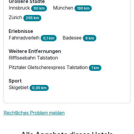
Größere Städte
Innsbruck
München
90 km
190 km
Zürich
265 km
Erlebnisse
Fahrradverleih
Badesee
0,1 km
9 km
Weitere Entfernungen
Rifflseebahn Talstation
Pitztaler Gletscherexpress Talstation
1 km
Sport
Skigebiet
0,05 km
Rechtliches Problem melden