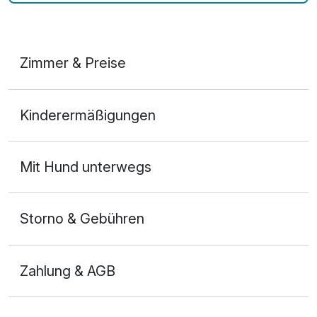
Zimmer & Preise
Doppelzimmer
Kinderermäßigungen
2 Erwachsene und 1 Kind
Mit Hund unterwegs
Storno & Gebühren
Zahlung & AGB