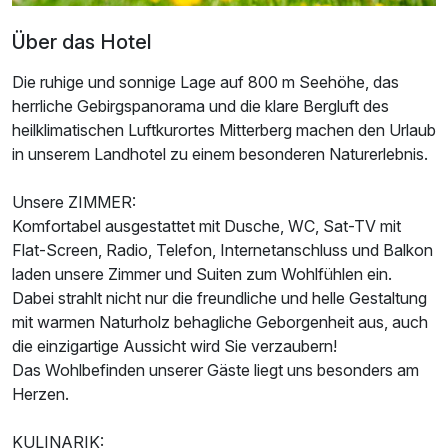
Über das Hotel
Die ruhige und sonnige Lage auf 800 m Seehöhe, das
herrliche Gebirgspanorama und die klare Bergluft des
heilklimatischen Luftkurortes Mitterberg machen den Urlaub
in unserem Landhotel zu einem besonderen Naturerlebnis.
Unsere ZIMMER:
Komfortabel ausgestattet mit Dusche, WC, Sat-TV mit
Ausstattung
Flat-Screen, Radio, Telefon, Internetanschluss und Balkon
laden unsere Zimmer und Suiten zum Wohlfühlen ein.
Dabei strahlt nicht nur die freundliche und helle Gestaltung
Für 4 Tage
522,00 €
p.P. ab
mit warmen Naturholz behagliche Geborgenheit aus, auch
die einzigartige Aussicht wird Sie verzaubern!
Das Wohlbefinden unserer Gäste liegt uns besonders am
Herzen.
KULINARIK: