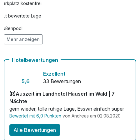
Parkplatz kostenfrei
Gut bewertete Lage
Außenpool
Mehr anzeigen
Vielseitiger Wellnessbereich
Hunde im Hotel nicht erlaubt
Hotelbewertungen
Auch vegetarische Speisen
Exzellent
Mit Hotelbar
5,6
33 Bewertungen
(R)Auszeit im Landhotel Häuserl im Wald | 7
Nächte
gern wieder, tolle ruhige Lage, Esswn einfach super
Bewertet mit 6,0 Punkten
von Andreas am 02.08.2020
Alle Bewertungen