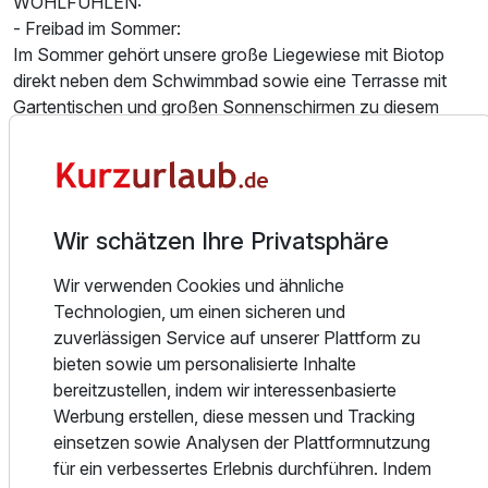
WOHLFÜHLEN:
- Freibad im Sommer:
Im Sommer gehört unsere große Liegewiese mit Biotop
direkt neben dem Schwimmbad sowie eine Terrasse mit
Gartentischen und großen Sonnenschirmen zu diesem
ganz besonderen "Erholungsplatz" unseres Landhotels!
- Überdachtes Schwimmbad im Spätwinter:
Durch die herrliche Lage und den beeindruckenden
Panoramablick zu Grimming und Kammspitz ist die
Benutzung des Schwimmbades von Mitte März bis
Wir schätzen Ihre Privatsphäre
Oktober ein unvergessliches Erlebnis! (Wassertemperatur
Wir verwenden Cookies und ähnliche
ca. 27°C)
Technologien, um einen sicheren und
- Saunen:
zuverlässigen Service auf unserer Plattform zu
Sie finden Ihren idealen Tagesausklang in unserer
bieten sowie um personalisierte Inhalte
Saunalandschaft mit finnsicher Sauna, Biosauna und
bereitzustellen, indem wir interessenbasierte
Infrarotwärmekabine mit Farblichttherapie!
Werbung erstellen, diese messen und Tracking
einsetzen sowie Analysen der Plattformnutzung
- Grimming-Therme:
für ein verbessertes Erlebnis durchführen. Indem
Für Thermen-Liebhaber empfehlen wir die neu errichtete