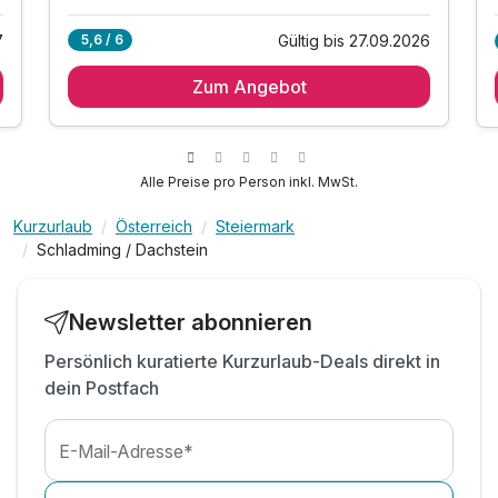
Alle Inklusivleistungen
Gültig bis 27.09.2026
7
5,6 / 6
2 Übernachtungen
Zum Angebot
2 x reichhaltiges Frühstück vom Buffet
2x Abendmenüs im Rahmen der Halbpension
inkl. 1 Erfrischungsgetränk
inkl. Fahrrad Service:persönliche Beratung vor
Alle Preise pro Person inkl. MwSt.
Ort
inkl. Kartenmaterial
Kurzurlaub
Österreich
Steiermark
Schladming / Dachstein
Abschließbarer Raum zur Aufbewahrung Ihrer
Bikes
Waschplatz und Basisreparaturset verfügbar
Newsletter abonnieren
E-Bike Ladestation verfügbar
Persönlich kuratierte Kurzurlaub-Deals direkt in
Angebot von Tagestouren
dein Postfach
Optional: E-Bike Verleih in der Umgebung
Optional: Lunchpaket Ihre Touren (gegen
Aufpreis)
E-Mail-Adresse*