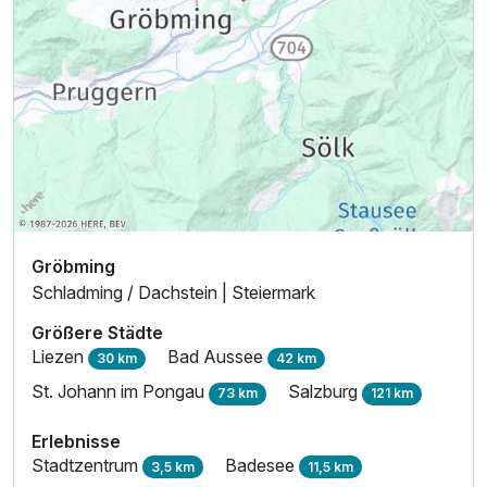
Gröbming
Schladming / Dachstein | Steiermark
Größere Städte
Liezen
Bad Aussee
30 km
42 km
St. Johann im Pongau
Salzburg
73 km
121 km
Erlebnisse
Stadtzentrum
Badesee
3,5 km
11,5 km