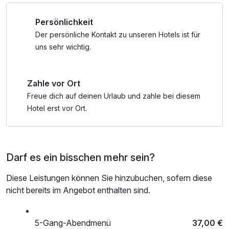
- 1x Eisbecher
Persönlichkeit
- Donnerstags Grillabend bei Schönwetter auf der
Hotelterrasse (in den Sommermonaten)
Der persönliche Kontakt zu unseren Hotels ist für
- Tipp: Naturkosmetik-Wokshop direkt am Mitterberg- ab 2
uns sehr wichtig.
Personen
Zahle vor Ort
Freue dich auf deinen Urlaub und zahle bei diesem
Hotel erst vor Ort.
Darf es ein bisschen mehr sein?
Diese Leistungen können Sie hinzubuchen, sofern diese
nicht bereits im Angebot enthalten sind.
5-Gang-Abendmenü
37,00 €