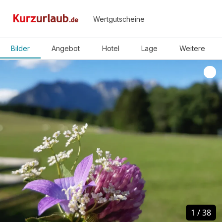
Wertgutscheine
Bilder
Angebot
Hotel
Lage
Weitere
1
1
/
/
38
38