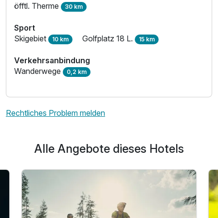
öfftl. Therme
30 km
Sport
Skigebiet
Golfplatz 18 L.
10 km
15 km
Verkehrsanbindung
Wanderwege
0,2 km
Rechtliches Problem melden
Alle Angebote dieses Hotels