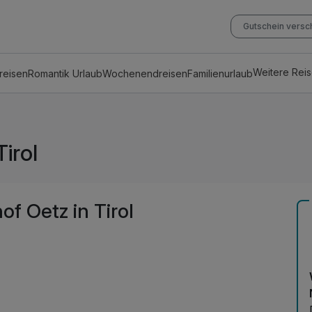
Gutschein vers
Weitere Rei
reisen
Romantik Urlaub
Wochenendreisen
Familienurlaub
irol
f Oetz in Tirol