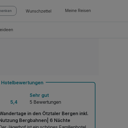
Meine Reisen
Wunschzettel
chenken
seideen
Hotelbewertungen
Sehr gut
5,4
5 Bewertungen
Wandertage in den Ötztaler Bergen inkl.
Nutzung Bergbahnen| 6 Nächte
Der Jägerhof ist ein schönes Familienhotel.