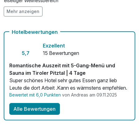
Vielseitiger Wellnessbereich
Mehr anzeigen
Hunde im Hotel nicht erlaubt
E-Bike-Verleih 55,00 € pro Stück / Tag
Hotelbewertungen
Fitnessgeräte stehen bereit
Exzellent
Kostenloses W-LAN
5,7
15 Bewertungen
Mit Hotelbar
Romantische Auszeit mit 5-Gang-Menü und
Sauna im Tiroler Pitztal | 4 Tage
Super schönes Hotel sehr gutes Essen ganz lieb
Leute die dort Arbeit .Kann es wärmstens empfehlen.
Bewertet mit 6,0 Punkten
von Andreas am 09.11.2025
Alle Bewertungen