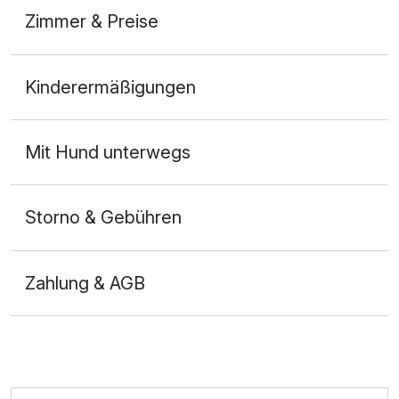
Zimmer & Preise
Doppelzimmer
Kinderermäßigungen
2 Erwachsene und 2 Kinder
Mit Hund unterwegs
Storno & Gebühren
Zahlung & AGB