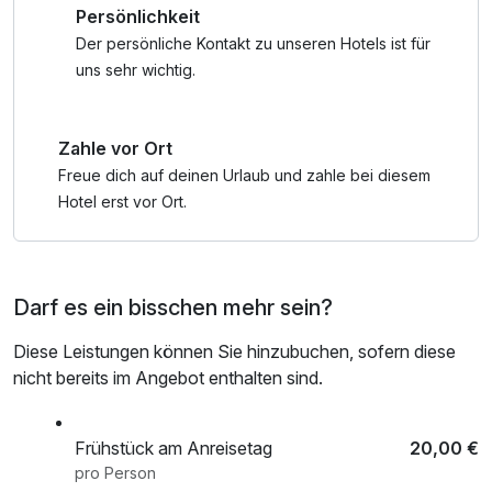
Persönlichkeit
Inklusivleistungen
Der persönliche Kontakt zu unseren Hotels ist für
*kostenlose Nutzung der öffentlichen Verkehrsmittel im
uns sehr wichtig.
Pitztal bis Imst Postplatz
*Kostenlose Teilnahme am Winter- und Sommerprogramm
Zahle vor Ort
des Naturparks Kaunergrat
*Kostenlose Teilnahme am TVB-Sommerprogramm
Freue dich auf deinen Urlaub und zahle bei diesem
*myPitztal - Dein Digitaler Urlaubsbegleiter
Hotel erst vor Ort.
*Rabatte/Ermäßigungen z.B. Steinbockzentrum,
Naturpark Kaunergrat - Ausstellung, Kletterstadl Stillebach:
XP Adventure Park,.. und viele mehr
Darf es ein bisschen mehr sein?
Diese Leistungen können Sie hinzubuchen, sofern diese
nicht bereits im Angebot enthalten sind.
Frühstück am Anreisetag
20,00 €
pro Person