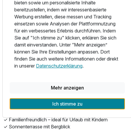
bieten sowie um personalisierte Inhalte
Für 3 Tage
193,00 €
p.P. ab
Im Hotel erwartet Sie behaglicher Komfort in liebevoll
bereitzustellen, indem wir interessenbasierte
eingerichteten Zimmern, großzügigen Familienzimmern und
Werbung erstellen, diese messen und Tracking
stilvollen Suiten. Unsere Wohlfühloase mit Sauna und
einsetzen sowie Analysen der Plattformnutzung
Infrarotkabine lädt zum Entspannen ein. Für Familien gibt
für ein verbessertes Erlebnis durchführen. Indem
es einen Kinderspielplatz, Garten und ganz in der Nähe
Sie auf "Ich stimme zu" klicken, erklären Sie sich
Familienzimmer
einen Badesee.
damit einverstanden. Unter “Mehr anzeigen”
3 Erwachsene und 2 Kinder
können Sie Ihre Einstellungen anpassen. Dort
Genießen Sie morgens unser reichhaltiges
finden Sie auch weitere Informationen oder direkt
Frühstücksbuffet mit regionalen Produkten, Nachmittags
in unserer
Datenschutzerklärung
.
kleine Snacks am Buffet (pikant oder süß) und abends
verwöhnen wir Sie mit einem abwechslungsreichen 5-
Gänge-Menü im Rahmen der Halbpension.
Mehr anzeigen
Besondere Highlights:
Ich stimme zu
✓ Wellnessbereich mit Sauna
✓ E-Bike-Verleih im Sommer
✓ Familienfreundlich – ideal für Urlaub mit Kindern
✓ Sonnenterrasse mit Bergblick