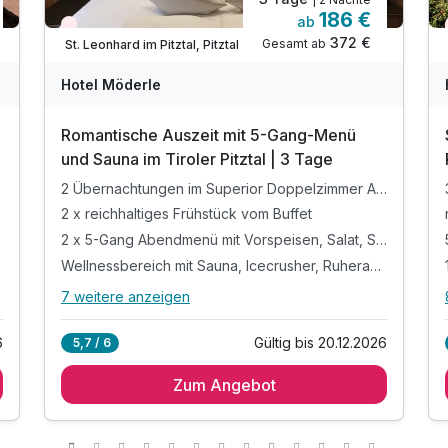
186 €
ab
Nur noch Restplätze
372 €
Gesamt ab
St. Leonhard im Pitztal, Pitztal
Hotel Möderle
Romantische Auszeit mit 5-Gang-Menü
und Sauna im Tiroler Pitztal | 3 Tage
2 Übernachtungen im Superior Doppelzimmer Alpen
2 x reichhaltiges Frühstück vom Buffet
2 x 5-Gang Abendmenü mit Vorspeisen, Salat, Suppen
Wellnessbereich mit Sauna, Icecrusher, Ruheraum
7 weitere anzeigen
Alle Inklusivleistungen
11 enthalten
6
Gültig bis 20.12.2026
5,7 / 6
2 Übernachtungen im Superior Doppelzimmer
Alpen
Zum Angebot
2 x reichhaltiges Frühstück vom Buffet
2 x 5-Gang Abendmenü mit Vorspeisen, Salat,