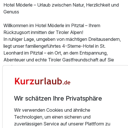
Hotel Möderle – Urlaub zwischen Natur, Herzlichkeit und
Genuss
Einzelzimmer Klassik
1 Erwachsenen
Willkommen im Hotel Möderle im Pitztal – Ihrem
Rückzugsort inmitten der Tiroler Alpen!
In ruhiger Lage, umgeben von mächtigen Dreitausendern,
liegt unser familiengeführtes 4-Sterne-Hotel in St.
Leonhard im Pitztal – ein Ort, an dem Entspannung,
Abenteuer und echte Tiroler Gastfreundschaft auf Sie
warten.
Ob Aktivurlaub oder erholsame Auszeit: Bei uns finden Sie
genau das, was Sie brauchen. Starten Sie direkt vom Hotel
aus zu traumhaften Wanderungen,
Wir schätzen Ihre Privatsphäre
Schneeschuhwanderungen oder Langlauftouren – oder
erkunden Sie die umliegenden Skigebiete wie das
Wir verwenden Cookies und ähnliche
Gletscherskigebiet Pitztaler Gletscher, das Skigebiet
Ausstattung
Technologien, um einen sicheren und
Rifflsee und den Hochzeiger.
zuverlässigen Service auf unserer Plattform zu