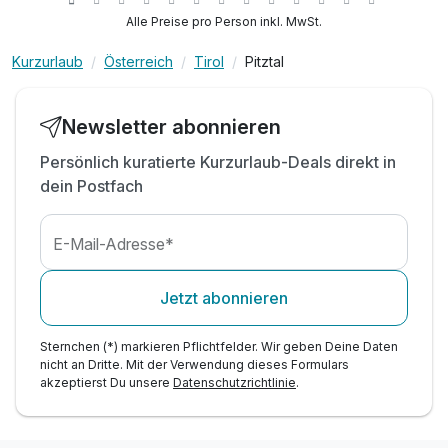
Suppen
Alle Preise pro Person inkl. MwSt.
Wellnessbereich mit Sauna, Icecrusher,
Ruheraum
Kurzurlaub
Österreich
Tirol
Pitztal
Inkl. Muskelentspannende Infrarotkabine
Inkl. Kneippbecken Nutzung
Newsletter abonnieren
Inkl. Pitztal Guest Card
Inkl. Begrüßungsgetränk
Persönlich kuratierte Kurzurlaub-Deals direkt in
Inkl. Saunatasche mit kuscheligen Bademantel
dein Postfach
Inkl. Parkplatz
Inkl. WLAN
E-Mail-Adresse*
Jetzt abonnieren
Sternchen (*) markieren Pflichtfelder. Wir geben Deine Daten
nicht an Dritte. Mit der Verwendung dieses Formulars
akzeptierst Du unsere
Datenschutzrichtlinie
.