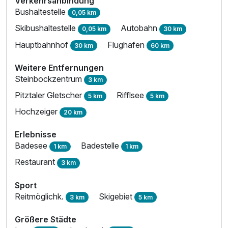
Verkehrsanbindung
Bushaltestelle
0,05 km
Skibushaltestelle
Autobahn
0,05 km
30 km
Hauptbahnhof
Flughafen
30 km
60 km
Weitere Entfernungen
Steinbockzentrum
3 km
Pitztaler Gletscher
Rifflsee
5 km
5 km
Hochzeiger
20 km
Erlebnisse
Badesee
Badestelle
1 km
1 km
Restaurant
3 km
Sport
Reitmöglichk.
Skigebiet
3 km
5 km
Größere Städte