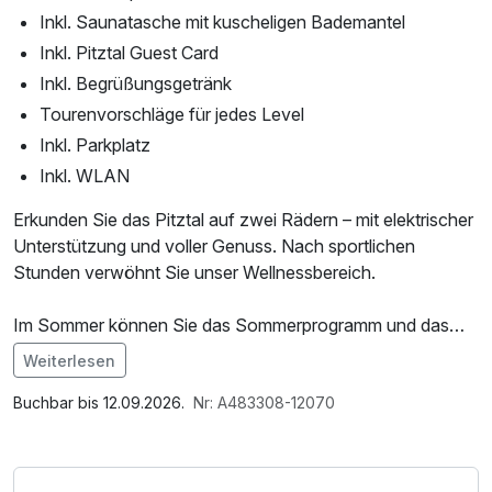
Inkl. Saunatasche mit kuscheligen Bademantel
Inkl. Pitztal Guest Card
Inkl. Begrüßungsgetränk
Tourenvorschläge für jedes Level
Inkl. Parkplatz
Inkl. WLAN
Erkunden Sie das Pitztal auf zwei Rädern – mit elektrischer
Unterstützung und voller Genuss. Nach sportlichen
Stunden verwöhnt Sie unser Wellnessbereich.
Im Sommer können Sie das Sommerprogramm und das
Naturparkprogramm in Anspruch nehmen - ideal, um die
Weiterlesen
schöne Natur und die vielfältigen Aktivitäten in vollen
Im Angebot enthalten
Zügen zu genießen. Aber das ist noch nicht alles: Mit der
1 x Welcome Drink, Saunabenutzung, Saunatuch,
Buchbar bis 12.09.2026.
Nr: A483308-12070
Pitztal Guest Card profitieren Sie von zahlreichen
Leihbademantel, Parkplatz, Nutzung des Fitnessbereichs,
Ermäßigungen bei verschiedenen Attraktionen, Geschäften
Nutzung des Wellnessbereichs, W-LAN Nutzung /
und Partnern im Tal.
Internetnutzung