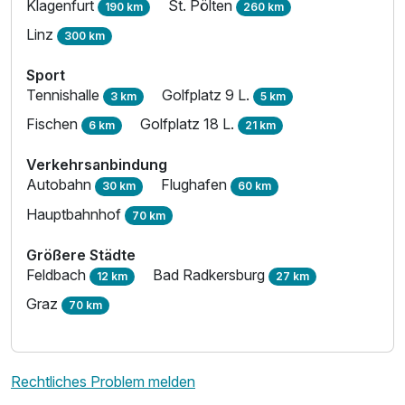
Klagenfurt
St. Pölten
190 km
260 km
Linz
300 km
Sport
Tennishalle
Golfplatz 9 L.
3 km
5 km
Fischen
Golfplatz 18 L.
6 km
21 km
Verkehrsanbindung
Autobahn
Flughafen
30 km
60 km
Hauptbahnhof
70 km
Größere Städte
Feldbach
Bad Radkersburg
12 km
27 km
Graz
70 km
Rechtliches Problem melden