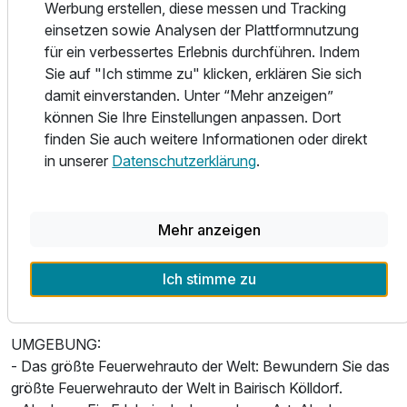
Werbung erstellen, diese messen und Tracking
ihren Lieblingsplatz in Finnischer Sauna,
Für 8 Tage
1.134,00 €
p.P. ab
einsetzen sowie Analysen der Plattformnutzung
Vulkanlandkräutersauna, Dampfbad, Infrarotkabine und
für ein verbessertes Erlebnis durchführen. Indem
Laconium.
Sie auf "Ich stimme zu" klicken, erklären Sie sich
Im FÜHL DICH WOHL, unserem Kosmetik- &
damit einverstanden. Unter “Mehr anzeigen”
Massageinstitut finden Sie eine breite Vielfalt an
können Sie Ihre Einstellungen anpassen. Dort
unterschiedlichsten Anwendungen: Massagen, Bäder &
finden Sie auch weitere Informationen oder direkt
Familienzimmer
Packungen, Peelings, energetische Behandlungen,
in unserer
Datenschutzerklärung
.
2 Erwachsene und 2 Kinder
Kosmetik & Beauty.
Profitieren Sie auch von unserem modern ausgestatteten
Fitnessraum mit Cardiogeräten, Laufband, Crosstrainer,
Mehr anzeigen
Ergometer, Hantelbank und Circle.
Die Therme Bad Gleichenberg ist nur ca. 4 km vom
Ich stimme zu
Vulkanlandhotel Legenstein entfernt!
UMGEBUNG:
- Das größte Feuerwehrauto der Welt: Bewundern Sie das
größte Feuerwehrauto der Welt in Bairisch Kölldorf.