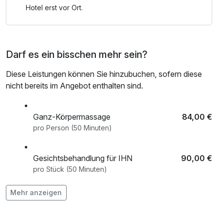
 E-Tankstellen und Parkplätze
Hotel erst vor Ort.
 Verschließbares Fahrraddepot für Ihr Fahrrad oder E-
Bike
 Bücherwurmlounge
Darf es ein bisschen mehr sein?
 Kostenfreies WLAN in der gesamten Hotelanlage
 Greenfee-Ermäßigung am GC Bad Gleichenberg
Diese Leistungen können Sie hinzubuchen, sofern diese
nicht bereits im Angebot enthalten sind.
 Unbezahlbar und dennoch inkludiert: Herzlichkeit, echte
Gastfreundschaft, exzellente Kulinarik und eine
Atmosphäre, die einfach gut tut.
Ganz-Körpermassage
84,00 €
pro Person (50 Minuten)
Gesichtsbehandlung für IHN
90,00 €
pro Stück (50 Minuten)
Mehr anzeigen
Klassische Gesichtsbehandlung für SIE
90,00 €
pro Stück (50 Minuten)