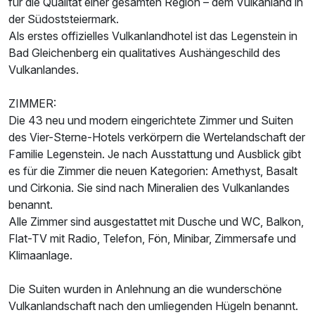
für die Qualität einer gesamten Region – dem Vulkanland in
der Südoststeiermark.
Als erstes offizielles Vulkanlandhotel ist das Legenstein in
Bad Gleichenberg ein qualitatives Aushängeschild des
Vulkanlandes.
ZIMMER:
Ausstattung
Die 43 neu und modern eingerichtete Zimmer und Suiten
des Vier-Sterne-Hotels verkörpern die Wertelandschaft der
Zusatznächte
Familie Legenstein. Je nach Ausstattung und Ausblick gibt
es für die Zimmer die neuen Kategorien: Amethyst, Basalt
und Cirkonia. Sie sind nach Mineralien des Vulkanlandes
Für 8 Tage
1.064,00 €
p.P. ab
benannt.
Alle Zimmer sind ausgestattet mit Dusche und WC, Balkon,
Flat-TV mit Radio, Telefon, Fön, Minibar, Zimmersafe und
Klimaanlage.
Doppelzimmer zur Einzelnutzung
Die Suiten wurden in Anlehnung an die wunderschöne
1 Erwachsenen
Vulkanlandschaft nach den umliegenden Hügeln benannt.