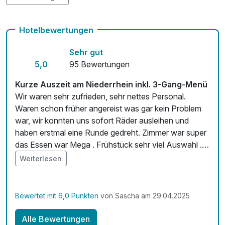
und Fitnessstudios. Auch der Krefelder Hockey-Club ist
bekannt und bietet spannende Spiele für Sportfans.
Fitnessgeräte stehen bereit
Hotelbewertungen
Insgesamt bietet Krefeld eine abwechslungsreiche
Kostenloses W-LAN
Mischung aus Kultur, Natur und Freizeitmöglichkeiten, die
Sehr gut
Zimmerservice verfügbar
für jeden etwas zu bieten hat.
5,0
95 Bewertungen
Mit Hotelbar
Kurze Auszeit am Niederrhein inkl. 3-Gang-Menü
Wir waren sehr zufrieden, sehr nettes Personal.
Waren schon früher angereist was gar kein Problem
war, wir konnten uns sofort Räder ausleihen und
haben erstmal eine Runde gedreht. Zimmer war super
das Essen war Mega . Frühstück sehr viel Auswahl .
👍 Werden wiederkommen
Weiterlesen
Bewertet mit 6,0 Punkten
von Sascha am 29.04.2025
Alle Bewertungen