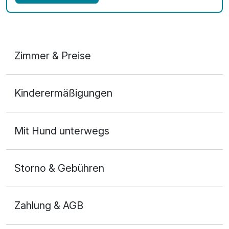
Zimmer & Preise
Doppelzimmer
Kinderermäßigungen
2 Erwachsene und 1 Kind
Ausstattung
Mit Hund unterwegs
Zusatznächte
Storno & Gebühren
Für 3 Tage
109,00 €
p.P. ab
Zahlung & AGB