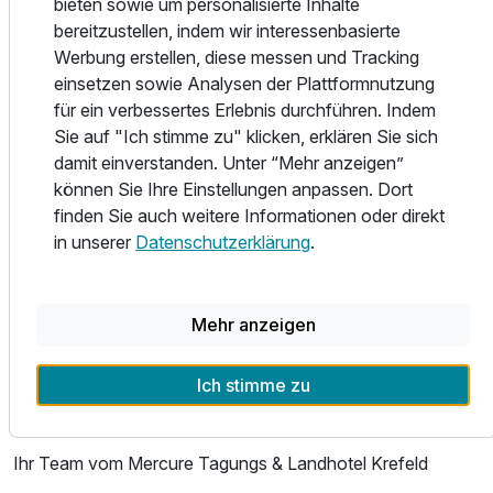
bieten sowie um personalisierte Inhalte
Ihre Anreise: Bis zum Hbf sind es 7 km, bis zum Airport
bereitzustellen, indem wir interessenbasierte
Düsseldorf 20 km. Per Auto erreichen Sie uns über die
Werbung erstellen, diese messen und Tracking
A40, A44 und A57.
einsetzen sowie Analysen der Plattformnutzung
für ein verbessertes Erlebnis durchführen. Indem
Entdecken Sie in Krefeld die Geschichte von Samt und
Sie auf "Ich stimme zu" klicken, erklären Sie sich
Seide, die historische Altstadt und die Museen - oder
damit einverstanden. Unter “Mehr anzeigen”
tauchen Sie in die lebendige Musikszene der Stadt ein.
können Sie Ihre Einstellungen anpassen. Dort
Sportliche Attraktionen sind die Galopprennbahn und
finden Sie auch weitere Informationen oder direkt
Eishockey mit den Krefeld Pinguinen.
in unserer
Datenschutzerklärung
.
Im einladend gestalteten Restaurant und auf den Terrassen
serviert das Team des Hauses frische, saisonale Gerichte.
Mehr anzeigen
In unserer gemütlichen Bar können Sie den Tag in Ruhe
ausklingen lassen.
Ich stimme zu
Wir würden uns freuen Sie bei uns begrüßen zu dürfen.
Ihr Team vom Mercure Tagungs & Landhotel Krefeld