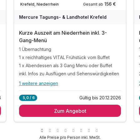
156 €
Gesamt ab
Krefeld, Niederrhein
Mercure Tagungs- & Landhotel Krefeld
Kurze Auszeit am Niederrhein inkl. 3-
Gang-Menü
1 Übernachtung
1 x reichhaltiges VITAL Frühstück vom Buffet
1 x Abendessen als 3 Gang Menu oder Buffet
inkl. Infos zu Ausflügen und Sehenswürdigkeiten
1 weitere anzeigen
Alle Inklusivleistungen
5 enthalten
6
Gültig bis 20.12.2026
5,0 / 6
1 Übernachtung
Zum Angebot
1 x reichhaltiges VITAL Frühstück vom Buffet
1 x Abendessen als 3 Gang Menu oder Buffet
inkl. Infos zu Ausflügen und Sehenswürdigkeiten
inkl. WLAN
Alle Preise pro Person inkl. MwSt.