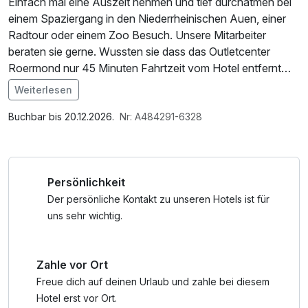
Einfach mal eine Auszeit nehmen und tief durchatmen bei
einem Spaziergang in den Niederrheinischen Auen, einer
Radtour oder einem Zoo Besuch. Unsere Mitarbeiter
beraten sie gerne. Wussten sie dass das Outletcenter
Roermond nur 45 Minuten Fahrtzeit vom Hotel entfernt
ist?
Weiterlesen
Im Angebot enthalten
Krefeld, eine Stadt im Bundesland Nordrhein-Westfalen,
W-LAN Nutzung / Internetnutzung, Nutzung Öffentliches
Buchbar bis 20.12.2026.
Nr: A484291-6328
bietet eine Vielzahl von Aktivitäten und
Internetterminal
Sehenswürdigkeiten, die sowohl für Einheimische als auch
für Besucher interessant sind. Hier sind einige
Persönlichkeit
Möglichkeiten, was man rund um Krefeld unternehmen
kann:
Der persönliche Kontakt zu unseren Hotels ist für
uns sehr wichtig.
1. Museen und Kultur: Krefeld hat mehrere interessante
Museen, darunter das Kaiser Wilhelm Museum, das eine
Zahle vor Ort
beeindruckende Sammlung moderner und
zeitgenössischer Kunst beherbergt. Das Deutsche
Freue dich auf deinen Urlaub und zahle bei diesem
Textilmuseum ist ebenfalls einen Besuch wert, da Krefeld
Hotel erst vor Ort.