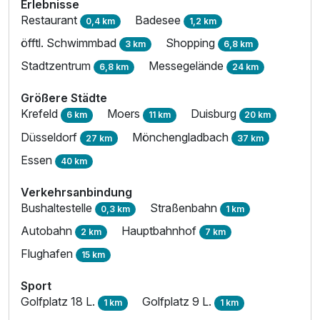
Erlebnisse
Restaurant
Badesee
0,4 km
1,2 km
öfftl. Schwimmbad
Shopping
3 km
6,8 km
Stadtzentrum
Messegelände
6,8 km
24 km
Größere Städte
Krefeld
Moers
Duisburg
6 km
11 km
20 km
Düsseldorf
Mönchengladbach
27 km
37 km
Essen
40 km
Verkehrsanbindung
Bushaltestelle
Straßenbahn
0,3 km
1 km
Autobahn
Hauptbahnhof
2 km
7 km
Flughafen
15 km
Sport
Golfplatz 18 L.
Golfplatz 9 L.
1 km
1 km