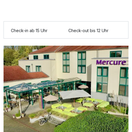
Doppelzimmer Superior
2 Erwachsene und 1 Kind
Check-in ab 15 Uhr
Check-out bis 12 Uhr
Ausstattung
Zusatznächte
Für 3 Tage
119,00 €
p.P. ab