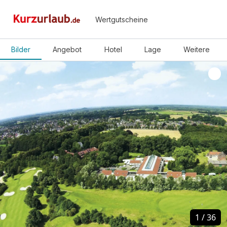
Wertgutscheine
Bilder
Angebot
Hotel
Lage
Weitere
1
1
/
/
36
36