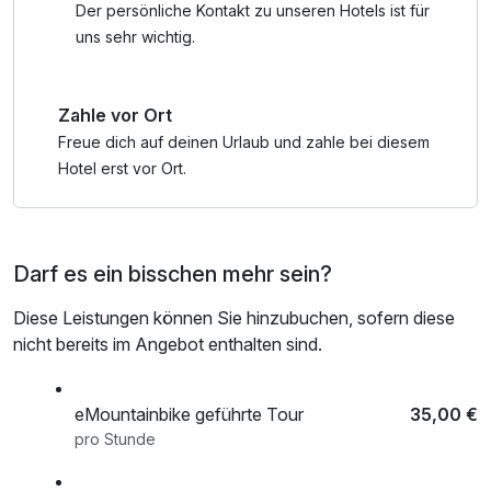
Naturerlebnissen.
Der persönliche Kontakt zu unseren Hotels ist für
Herzklopfen und Glücksgefühle gibt es in Willingen auf
uns sehr wichtig.
dem Skywalk in 100 m Höhe und auf 665 m Länge.. und
den Astenkick mit der Megazipline Buchen Sie jetzt, und
Zahle vor Ort
lernen Sie unser kleines Landidyll Hotel im Sauerland
kennen.
Freue dich auf deinen Urlaub und zahle bei diesem
Hotel erst vor Ort.
*Freie Fahrt im ÖPNV und freier Eintritt in die attraktiven
Darf es ein bisschen mehr sein?
Museen der Region sind ebenso drin, wie Freizeitziele und
Schwimmbadbesuche zu unschlagbar günstigen
Diese Leistungen können Sie hinzubuchen, sofern diese
Eintrittspreisen. Spielen Sie mit der Sauerland Card eine
nicht bereits im Angebot enthalten sind.
Runde PitPat an der wunderschönen Eibelkapelle in
Wenholthausen. Urlauben Sie los und informieren Sie sich
hier über die Leistungen, die die Card im Gepäck hat.
eMountainbike geführte Tour
35,00 €
pro Stunde