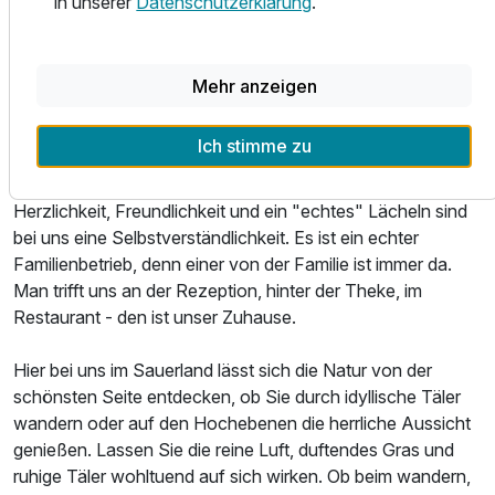
in unserer
Datenschutzerklärung
.
Klein - aber fein. Wir haben nur 15 Zimmer – zum Glück!
Denn so einzigartig wie unsere Gäste sind auch unsere
Zimmer. Ankommen und einfach wohlfühlen.
Mehr anzeigen
Gastronomie ist ein Persönlichkeitsgeschäft. So kümmern
Ich stimme zu
sich die ganze Familie und Ihre Mitarbeiter, mit vollem
Engagement und Freude, um die Zufriedenheit der Gäste.
Herzlichkeit, Freundlichkeit und ein "echtes" Lächeln sind
Ausstattung
bei uns eine Selbstverständlichkeit. Es ist ein echter
Familienbetrieb, denn einer von der Familie ist immer da.
Zusatznächte
Man trifft uns an der Rezeption, hinter der Theke, im
Restaurant - den ist unser Zuhause.
Für 5 Tage
505,00 €
p.P. ab
Hier bei uns im Sauerland lässt sich die Natur von der
schönsten Seite entdecken, ob Sie durch idyllische Täler
wandern oder auf den Hochebenen die herrliche Aussicht
genießen. Lassen Sie die reine Luft, duftendes Gras und
ruhige Täler wohltuend auf sich wirken. Ob beim wandern,