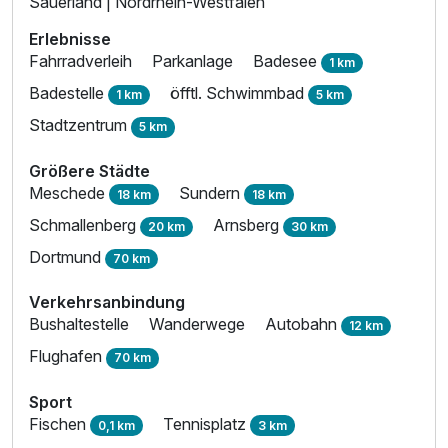
Sauerland | Nordrhein-Westfalen
Erlebnisse
Fahrradverleih
Parkanlage
Badesee
1 km
Badestelle
öfftl. Schwimmbad
1 km
5 km
Stadtzentrum
5 km
Größere Städte
Meschede
Sundern
18 km
18 km
Schmallenberg
Arnsberg
20 km
30 km
Dortmund
70 km
Verkehrsanbindung
Bushaltestelle
Wanderwege
Autobahn
12 km
Flughafen
70 km
Sport
Fischen
Tennisplatz
0,1 km
3 km