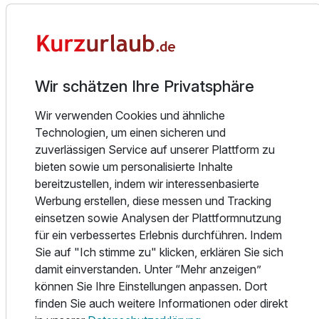
unverwechselbaren Charme zu verlieren. Tradition und
Ausstattung
Zeitgeist harmonisch kombiniert.
Zusatznächte
Unser Restaurant ist bekannt für seine hervorragende
Küche. Die Zutaten die wir verwenden beziehen wir zum
Wir schätzen Ihre Privatsphäre
Großteil von Lieferanten aus der Region. Wild stammt
Für 5 Tage
445,00 €
p.P. ab
ausschließlich aus heimischer Jagd, Forellen aus
Wir verwenden Cookies und ähnliche
Quellwasser, Steinpilze und Pfifferlinge werden teils selbst
Technologien, um einen sicheren und
gesucht und geerntet.
zuverlässigen Service auf unserer Plattform zu
Saisonalen und regionalen Spezialitäten werden in unserer
bieten sowie um personalisierte Inhalte
Küche sehr große Bedeutung zugemessen.
bereitzustellen, indem wir interessenbasierte
Doppelzimmer Premium
Jahreszeitbezogen findet der Gast bei uns z. B. im Frühjahr
Werbung erstellen, diese messen und Tracking
2 Erwachsene
Bärlauch und Spargel auf unserer Speisenkarte. Den
einsetzen sowie Analysen der Plattformnutzung
Abschluss im Jahreskreis bilden zur Hohezeit der Jagden in
für ein verbessertes Erlebnis durchführen. Indem
unserer Gegend die zahlreichen Wildspezialitäten.
Sie auf "Ich stimme zu" klicken, erklären Sie sich
Probieren sollten Sie umbedingt unser hausgemachtes
damit einverstanden. Unter “Mehr anzeigen”
Cordon Bleu und natürlich die hausgemachten Brötchen
können Sie Ihre Einstellungen anpassen. Dort
und Schinkenspezialiäten zum Frühstück
finden Sie auch weitere Informationen oder direkt