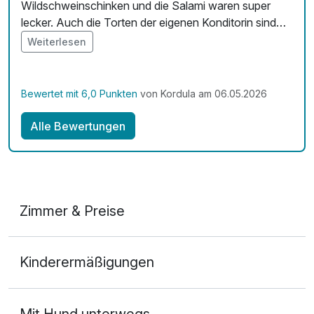
Wildschweinschinken und die Salami waren super
lecker. Auch die Torten der eigenen Konditorin sind
sehr zu empfehlen. Die Speisekarte hat eine große
Weiterlesen
Auswahl an leckeren Speisen die geschmacklich
super lecker sind. Das Personal war sehr freundlich
und hilfsbereit. Dort fühlt man sich sehr gut
Bewertet mit 6,0 Punkten
von Kordula am 06.05.2026
aufgehoben.
Alle Bewertungen
Zimmer & Preise
Doppelzimmer Klassik
Kinderermäßigungen
2 Erwachsene
Mit Hund unterwegs