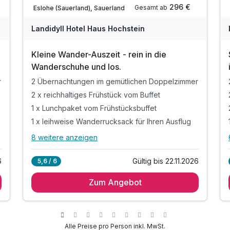
Teilweise ausgelastet
296 €
Gesamt ab
Eslohe (Sauerland), Sauerland
Landidyll Hotel Haus Hochstein
Kleine Wander-Auszeit - rein in die
Wanderschuhe und los.
r
2 Übernachtungen im gemütlichen Doppelzimmer
2 x reichhaltiges Frühstück vom Buffet
1 x Lunchpaket vom Frühstücksbuffet
1 x leihweise Wanderrucksack für Ihren Ausflug
8 weitere anzeigen
Alle Inklusivleistungen
12 enthalten
6
Gültig bis 22.11.2026
5,6 / 6
r
2 Übernachtungen im gemütlichen Doppelzimmer
Zum Angebot
2 x reichhaltiges Frühstück vom Buffet
1 x Lunchpaket vom Frühstücksbuffet
1 x leihweise Wanderrucksack für Ihren Ausflug
inkl. Mineralwasser, Müsliriegel, Mettwurst
Alle Preise pro Person inkl. MwSt.