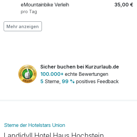
eMountainbike Verleih
35,00 €
pro Tag
Flasche Sekt
25,00 €
Mehr anzeigen
pro Stück
Privat Spa "Kleine Auszeit" für 2
89,00 €
Personen
pro Aufenthalt (3 Stunde/n)
Sicher buchen bei Kurzurlaub.de
100.000+
echte Bewertungen
5
Sterne,
99 %
positives Feedback
Sterne der Hotelstars Union
Landidyll Hotel Haus Hochstein