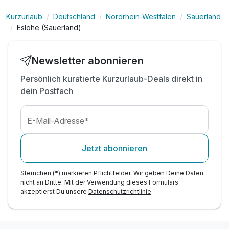
inkl. Touren Tipps für Wanderer & Radfahrer
Kurzurlaub
Deutschland
Nordrhein-Westfalen
Sauerland
inkl. Schmallenberger Sauerland Card*
Eslohe (Sauerland)
* freie Fahrt mit Bus & Bahn + Vergünstigungen
inkl. Parkplatz gegenüber vom Hotel
inkl. WLAN-Nutzung
Newsletter abonnieren
Wandertipp: Rundwanderwege direkt ab dem
Persönlich kuratierte Kurzurlaub-Deals direkt in
Hotel
dein Postfach
& unterwegs auf dem Sauerland Höhenflug
E-Mail-Adresse*
Jetzt abonnieren
Sternchen (*) markieren Pflichtfelder. Wir geben Deine Daten
nicht an Dritte. Mit der Verwendung dieses Formulars
akzeptierst Du unsere
Datenschutzrichtlinie
.