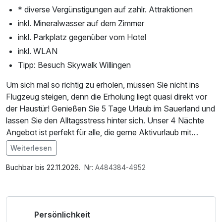
* diverse Vergünstigungen auf zahlr. Attraktionen
inkl. Mineralwasser auf dem Zimmer
inkl. Parkplatz gegenüber vom Hotel
inkl. WLAN
Tipp: Besuch Skywalk Willingen
Um sich mal so richtig zu erholen, müssen Sie nicht ins
Flugzeug steigen, denn die Erholung liegt quasi direkt vor
der Haustür! Genießen Sie 5 Tage Urlaub im Sauerland und
lassen Sie den Alltagsstress hinter sich. Unser 4 Nächte
Angebot ist perfekt für alle, die gerne Aktivurlaub mit
Erholung kombinieren. Wandern, Biken oder spazieren
Weiterlesen
gehen, alles beginnt direkt vom Hotel aus.
Im Angebot enthalten
Als ganz besonderen Tipp emfehlen wir den Wildwald
Parkplatz, W-LAN Nutzung / Internetnutzung, kostenfreie
Buchbar bis 22.11.2026.
Nr: A484384-4952
Voßwinkel ca. 40 km entfernt. Ob meditatives Töpfern
Nutzung öffentl. Nahverkehr, Late Check Out
mitten im Wald, Bogenschießen, Qigong, Führung zur
Hirschbrunftplätzen oder eine Vollmondwanderung für
Persönlichkeit
Erwachsene. Es gibt einen bunte Vielfalt an