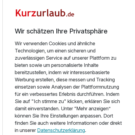
Unsere 85 komfortablen Zimmer, zwei Restaurants, eine
gemütliche Bar und ein Wellnessbereich laden zum
Doppelzimmer Superior
Ankommen, Abschalten und Genießen ein. Ob
Wir schätzen Ihre Privatsphäre
2 Erwachsene
Ostseeurlaub, Wellnesswochenende, Kurztrip oder Tagung
– bei uns finden Sie den passenden Ort für erholsame
Wir verwenden Cookies und ähnliche
Tage. Für Veranstaltungen und Meetings stehen zudem
Technologien, um einen sicheren und
moderne Veranstaltungsräume für bis zu 200 Personen zur
zuverlässigen Service auf unserer Plattform zu
Verfügung.
bieten sowie um personalisierte Inhalte
bereitzustellen, indem wir interessenbasierte
Direkt am Hotel befindet sich die größte Golfanlage
Werbung erstellen, diese messen und Tracking
Schleswig-Holsteins mit 36 Löchern, einer großzügigen
einsetzen sowie Analysen der Plattformnutzung
Driving Range und der Coast Golf Academy.
für ein verbessertes Erlebnis durchführen. Indem
Golfbegeisterte profitieren so von kurzen Wegen, während
Sie auf "Ich stimme zu" klicken, erklären Sie sich
alle anderen die weitläufige Natur, Spaziergänge rund um
damit einverstanden. Unter “Mehr anzeigen”
den Oeverdieker See oder die Nähe zur Ostsee genießen
können Sie Ihre Einstellungen anpassen. Dort
können.
finden Sie auch weitere Informationen oder direkt
in unserer
Datenschutzerklärung
.
Das Hotel Strandgrün verbindet auf besondere Weise