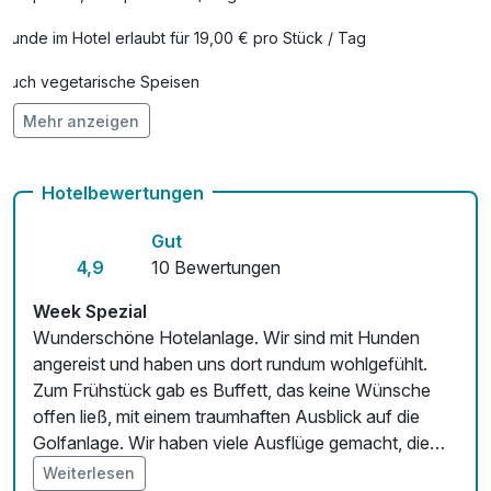
Hunde im Hotel erlaubt für 19,00 € pro Stück / Tag
Auch vegetarische Speisen
Mehr anzeigen
Fahrradverleih
Kostenloses W-LAN
Hotelbewertungen
Mit Hotelbar
Gut
4,9
10 Bewertungen
Week Spezial
Wunderschöne Hotelanlage. Wir sind mit Hunden
angereist und haben uns dort rundum wohlgefühlt.
Zum Frühstück gab es Buffett, das keine Wünsche
offen ließ, mit einem traumhaften Ausblick auf die
Golfanlage. Wir haben viele Ausflüge gemacht, die
City und der Strand sind nicht weit weg. Der
Weiterlesen