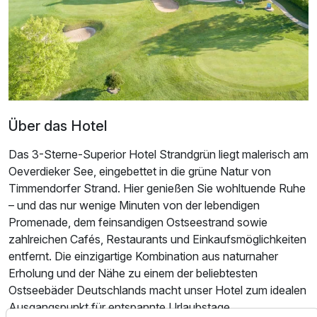
Über das Hotel
Das 3-Sterne-Superior Hotel Strandgrün liegt malerisch am
Oeverdieker See, eingebettet in die grüne Natur von
Timmendorfer Strand. Hier genießen Sie wohltuende Ruhe
– und das nur wenige Minuten von der lebendigen
Promenade, dem feinsandigen Ostseestrand sowie
Ausstattung
zahlreichen Cafés, Restaurants und Einkaufsmöglichkeiten
entfernt. Die einzigartige Kombination aus naturnaher
Erholung und der Nähe zu einem der beliebtesten
Für 4 Tage
634,80 €
p.P. ab
Ostseebäder Deutschlands macht unser Hotel zum idealen
Ausgangspunkt für entspannte Urlaubstage.