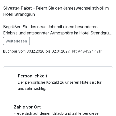
Silvester-Paket – Feiern Sie den Jahreswechsel stilvoll im
Hotel Strandgrün
Begrüßen Sie das neue Jahr mit einem besonderen
Erlebnis und entspannter Atmosphäre im Hotel Strandgrün
am Timmendorfer Strand. Das Silvester-Paket bietet Ihnen
Weiterlesen
einen festlichen Start ins neue Jahr in maritimem Ambiente.
Im Angebot enthalten
Saunabenutzung, Saunatuch, Leihbademantel, Nutzung
Buchbar vom 30.12.2026 bis 02.01.2027.
Nr: A484524-12111
Genießen Sie drei Übernachtungen in komfortablen
des Wellnessbereichs, W-LAN Nutzung / Internetnutzung,
Zimmern, ein reichhaltiges Frühstück sowie ein exklusives
Tageszeitung, ganztägige Nutzung Wellnessbereich nach
Silvesterbuffet im Restaurant. Stoßen Sie gemeinsam mit
check out, Badetasche mit Bademantel und -tücher
Persönlichkeit
anderen Gästen auf das neue Jahr an und erleben Sie
einen unvergesslichen Abend voller Freude und Genuss.
Der persönliche Kontakt zu unseren Hotels ist für
uns sehr wichtig.
Nutzen Sie zudem den Wellnessbereich mit Schwimmbad
zur Erholung und starten Sie erfrischt und voller Energie ins
Zahle vor Ort
neue Jahr. Spaziergänge am nahegelegenen Strand
runden Ihr Silvestererlebnis perfekt ab.
Freue dich auf deinen Urlaub und zahle bei diesem