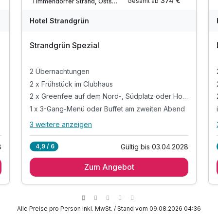
374 €
Gesamt ab
Timmendorfer Strand, Ostsee
Hotel Strandgrün
Strandgrün Spezial
2 Übernachtungen
2 x Frühstück im Clubhaus
2 x Greenfee auf dem Nord-, Südplatz oder Hohwacht
1 x 3-Gang-Menü oder Buffet am zweiten Abend
3 weitere anzeigen
Alle Inklusivleistungen
7 enthalten
8
Gültig bis 03.04.2028
4,9 / 6
2 Übernachtungen
Zum Angebot
2 x Frühstück im Clubhaus
2 x Greenfee auf dem Nord-, Südplatz oder
Hohwacht
1 x 3-Gang-Menü oder Buffet am zweiten Abend
Alle Preise pro Person inkl. MwSt. / Stand vom 09.08.2026 04:36
inkl. Entspannen in unserem Wellnessbereich