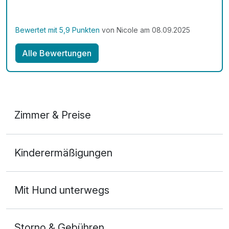
Wellnessbereich ist hell und modern, Saunen und
Schwimmbad vorhanden. Abends wurden wir mit
einem 3 Gang Menü verwöhnt und einen Abend gab
Bewertet mit 5,9 Punkten
von Nicole am 08.09.2025
es Essen vom italienischen Restaurant. Wir hatten
eine tolle und erholsame Woche.
Alle Bewertungen
Zimmer & Preise
Doppelzimmer Komfort
Kinderermäßigungen
2 Erwachsene
Mit Hund unterwegs
Storno & Gebühren