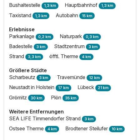
Bushaltestelle
Hauptbahnhof
1,3 km
1,3 km
Taxistand
Autobahn
1,3 km
15 km
Erlebnisse
Parkanlage
Naturpark
0,2 km
0,3 km
Badestelle
Stadtzentrum
3 km
3 km
Strand
öfftl. Therme
3,3 km
4 km
Größere Städte
Scharbeutz
Travemünde
3 km
12 km
Neustadt in Holstein
Lübeck
17 km
21 km
Grömitz
Plön
30 km
35 km
Weitere Entfernungen
SEA LIFE Timmendorfer Strand
3 km
Ostsee Therme
Brodtener Steilufer
4 km
10 km