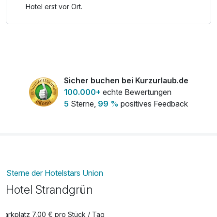
Hotel erst vor Ort.
Feiern Sie den Jahreswechsel stilvoll – mit dem Silvester-
Paket im Hotel Strandgrün am Timmendorfer Strand!
Sicher buchen bei Kurzurlaub.de
100.000+
echte Bewertungen
5
Sterne,
99 %
positives Feedback
Sterne der Hotelstars Union
Hotel Strandgrün
Parkplatz 7,00 € pro Stück / Tag