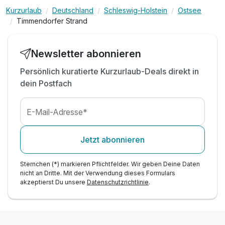
inkl. kuscheliger Leih-Bademantel & Saunatuch
Kurzurlaub
Deutschland
Schleswig-Holstein
Ostsee
Timmendorfer Strand
inkl. WLAN
Newsletter abonnieren
Persönlich kuratierte Kurzurlaub-Deals direkt in
dein Postfach
E-Mail-Adresse*
Jetzt abonnieren
Sternchen (*) markieren Pflichtfelder. Wir geben Deine Daten
nicht an Dritte. Mit der Verwendung dieses Formulars
akzeptierst Du unsere
Datenschutzrichtlinie
.