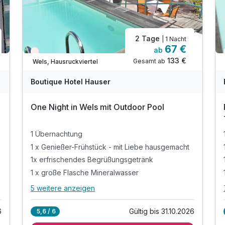
2 Tage
| 1 Nacht
67 €
ab
Nur noch Restplätze
133 €
Gesamt ab
Wels, Hausruckviertel
Boutique Hotel Hauser
One Night in Wels mit Outdoor Pool
1 Übernachtung
1 x Genießer-Frühstück - mit Liebe hausgemacht
1x erfrischendes Begrüßungsgetränk
1 x große Flasche Mineralwasser
5 weitere anzeigen
Alle Inklusivleistungen
9 enthalten
6
Gültig bis 31.10.2026
5,6 / 6
1 Übernachtung