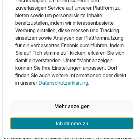
Technologien, um einen sicheren und
Veranstaltungssaal mit restaurierten Gewölben.
zuverlässigen Service auf unserer Plattform zu
bieten sowie um personalisierte Inhalte
Urbane Gemütlichkeit kommt in den öffentlichen Bereichen
bereitzustellen, indem wir interessenbasierte
zur Geltung:
Werbung erstellen, diese messen und Tracking
Rooftop-Terrasse mit Outdoorpool und
einsetzen sowie Analysen der Plattformnutzung
Gegenstromanlage, zwei Sonnenterrassen, eine
für ein verbessertes Erlebnis durchführen. Indem
Frühstücksterrasse, Freizeitbereich mit Sauna/Sanarium
Sie auf "Ich stimme zu" klicken, erklären Sie sich
und Fitnessbereich, klimatisierte Hotelbar mit Kaminlounge.
damit einverstanden. Unter “Mehr anzeigen”
Schnellstes WLAN, Espressomaschinen in allen Zimmern
können Sie Ihre Einstellungen anpassen. Dort
sind Standard.
finden Sie auch weitere Informationen oder direkt
in unserer
Datenschutzerklärung
.
Gastlichkeit auf höchstem Niveau. Begeisterung die
begeistert.
Mehr anzeigen
Das persönliche Engagement der Direktorin und der
Mitarbeiter, das Eingehen auf individuelle Bedürfnisse und
die einzigartige, herzliche Atmosphäre begeistern Gäste.
Ich stimme zu
Im Boutique Hotel Hauser fühlt man sich willkommen und