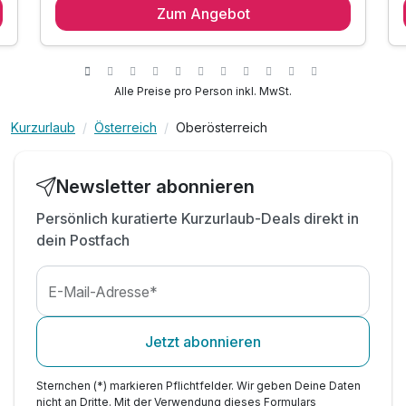
Zum Angebot
1 x Genießer-Frühstück - mit Liebe hausgemacht
1x erfrischendes Begrüßungsgetränk
1 x große Flasche Mineralwasser
inkl. Outdoor Pool auf der Rooftop-Terrasse
Alle Preise pro Person inkl. MwSt.
inkl. Insider-Infos zur Stadt und Umgebung
Kurzurlaub
Österreich
Oberösterreich
inkl. Sauna, Sanarium und Fitnessraum
inkl. Espressomaschine und Bio-Tee im Zimmer
inkl. W-LAN Nutzung im Hotel & Zimmer
Newsletter abonnieren
Persönlich kuratierte Kurzurlaub-Deals direkt in
dein Postfach
E-Mail-Adresse*
Jetzt abonnieren
Sternchen (*) markieren Pflichtfelder. Wir geben Deine Daten
nicht an Dritte. Mit der Verwendung dieses Formulars