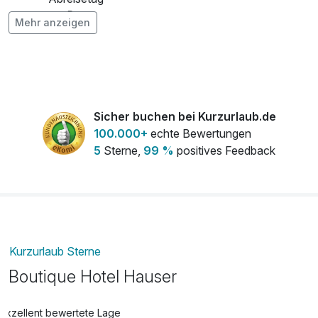
pro Person
Mehr anzeigen
Parkhaus/Tiefgarage
12,00 €
pro Tag (1 Tag/e)
Parkplatz
15,00 €
pro Tag (1 Tag/e)
Sicher buchen bei Kurzurlaub.de
Töpfchen
gratis
100.000+
echte Bewertungen
pro Aufenthalt (0 )
5
Sterne,
99 %
positives Feedback
Kurzurlaub Sterne
Boutique Hotel Hauser
Exzellent bewertete Lage