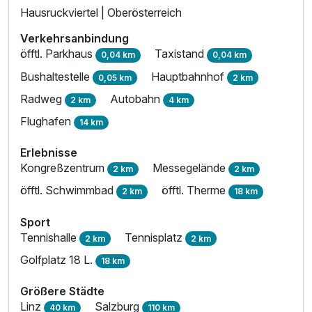
Hausruckviertel | Oberösterreich
Verkehrsanbindung
öfftl. Parkhaus
Taxistand
0,04 km
0,04 km
Bushaltestelle
Hauptbahnhof
0,05 km
2 km
Radweg
Autobahn
2 km
4 km
Flughafen
14 km
Erlebnisse
Kongreßzentrum
Messegelände
2 km
2 km
öfftl. Schwimmbad
öfftl. Therme
2 km
18 km
Sport
Tennishalle
Tennisplatz
2 km
2 km
Golfplatz 18 L.
18 km
Größere Städte
Linz
Salzburg
40 km
110 km