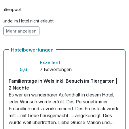
Außenpool
Hunde im Hotel nicht erlaubt
Mehr anzeigen
Check-out bis 12 Uhr
Auch vegetarische Speisen
Hotelbewertungen
Fitnessgeräte stehen bereit
Exzellent
Kostenloses W-LAN
5,6
7 Bewertungen
Zimmerservice verfügbar
Familientage in Wels inkl. Besuch im Tiergarten |
2 Nächte
Mit Hotelbar
Es war ein wunderbarer Aufenthalt in diesem Hotel,
jeder Wunsch wurde erfüllt. Das Personal immer
Freundlich und zuvorkommend. Das Frühstück wurde
mit: ...mit Liebe hausgemacht..... angekündigt. Dies
wurde weit übertroffen. Liebe Grüsse Marion und