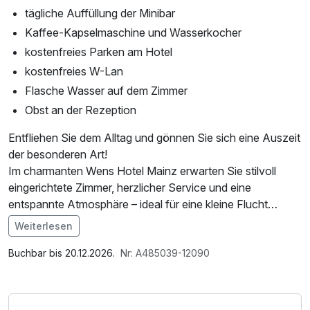
tägliche Auffüllung der Minibar
Kaffee-Kapselmaschine und Wasserkocher
kostenfreies Parken am Hotel
kostenfreies W-Lan
Flasche Wasser auf dem Zimmer
Obst an der Rezeption
Entfliehen Sie dem Alltag und gönnen Sie sich eine Auszeit
der besonderen Art!
Im charmanten Wens Hotel Mainz erwarten Sie stilvoll
eingerichtete Zimmer, herzlicher Service und eine
entspannte Atmosphäre – ideal für eine kleine Flucht
zwischendurch. Genießen Sie einen ganzen Tag voller
Weiterlesen
Entspannung in der Rheinwelle – dem beliebten Erlebnisbad
Im Angebot enthalten
& Saunaparadies nur eine kurze Autofahrt (ca. 20 Minuten)
1 Flasche Mineralwasser, 1 x gefüllte Minibar, W-LAN
Buchbar bis 20.12.2026.
Nr: A485039-12090
entfernt.
Nutzung / Internetnutzung, kostenfreier Kaffee/Tee im
Ob beim Schwimmen, Relaxen im Whirlpool oder beim
Zimmer, täglich gefüllte Minibar
Schwitzen in den vielfältigen Saunen – hier finden Körper