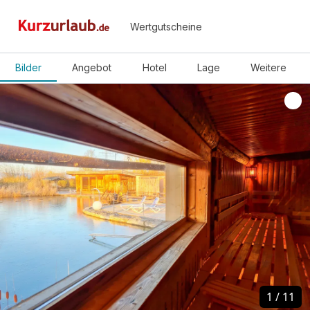
Wertgutscheine
Bilder
Angebot
Hotel
Lage
Weitere
1
1
/
/
11
11