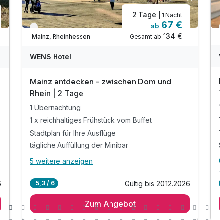
2 Tage
| 1 Nacht
67 €
ab
Verfügbar bis Dezember
134 €
Gesamt ab
Mainz, Rheinhessen
WENS Hotel
Mainz entdecken - zwischen Dom und
Rhein | 2 Tage
1 Übernachtung
1 x reichhaltiges Frühstück vom Buffet
Stadtplan für Ihre Ausflüge
tägliche Auffüllung der Minibar
5 weitere anzeigen
Alle Inklusivleistungen
9 enthalten
6
Gültig bis 20.12.2026
5,3 / 6
1 Übernachtung
Zum Angebot
1 x reichhaltiges Frühstück vom Buffet
Stadtplan für Ihre Ausflüge