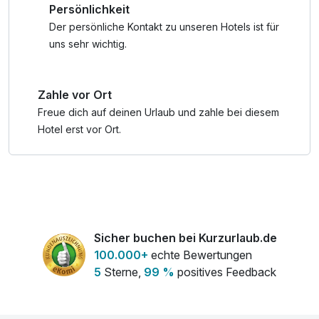
Persönlichkeit
und Geist zur Ruhe. Die moderne Saunalandschaft mit
Innen- und Außenbereichen ist ein echter Geheimtipp für
Der persönliche Kontakt zu unseren Hotels ist für
Wellnessliebhaber.
uns sehr wichtig.
*INFO: Bitte beachten Sie, dass am Wochenende die
Zahle vor Ort
Besucherobergrenze früh erreicht wird. Hier lohnt sich ein
frühes Erscheinen um Wartezeiten zu vermeiden.
Freue dich auf deinen Urlaub und zahle bei diesem
* Bitte bringen Sie für den Besuch der Rheinwelle eigene
Hotel erst vor Ort.
Handtücher und Bademäntel mit, diese werden nicht vom
Hotel gestellt.
Sicher buchen bei Kurzurlaub.de
100.000+
echte Bewertungen
5
Sterne,
99 %
positives Feedback