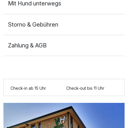
Mit Hund unterwegs
Für 3 Tage
235,00 €
p.P. ab
Storno & Gebühren
Zahlung & AGB
Doppelzimmer Superior
2 Erwachsene und 2 Kinder
Ausstattung
Check-in ab 15 Uhr
Check-out bis 11 Uhr
Für 3 Tage
279,00 €
p.P. ab