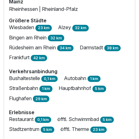
Mainz
Rheinhessen | Rheinland-Pfalz
Größere Städte
Wiesbaden
Alzey
23 km
32 km
Bingen am Rhein
32 km
Rüdesheim am Rhein
Darmstadt
34 km
38 km
Frankfurt
42 km
Verkehrsanbindung
Bushaltestelle
Autobahn
0,1 km
1 km
Straßenbahn
Hauptbahnhof
1 km
5 km
Flughafen
29 km
Erlebnisse
Restaurant
öfftl. Schwimmbad
0,1 km
5 km
Stadtzentrum
öfftl. Therme
5 km
23 km