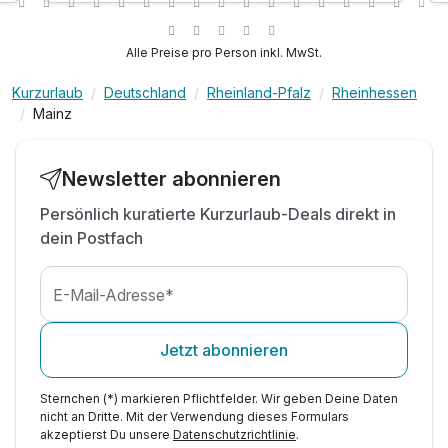
tägliche Auffüllung der Minibar
Kaffee-Kapselmaschine und Wasserkocher
Alle Preise pro Person inkl. MwSt.
kostenfreies Parken am Hotel
Kurzurlaub
Deutschland
Rheinland-Pfalz
Rheinhessen
kostenfreies W-Lan
Mainz
Flasche Wasser auf dem Zimmer
Obst an der Rezeption
Newsletter abonnieren
Persönlich kuratierte Kurzurlaub-Deals direkt in
dein Postfach
E-Mail-Adresse*
Jetzt abonnieren
Sternchen (*) markieren Pflichtfelder. Wir geben Deine Daten
nicht an Dritte. Mit der Verwendung dieses Formulars
akzeptierst Du unsere
Datenschutzrichtlinie
.