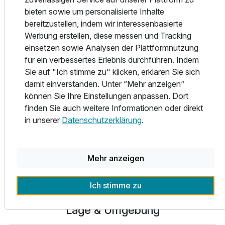
Urlauber, die Komfort, moderne Ausstattung und eine
bieten sowie um personalisierte Inhalte
ruhige Lage schätzen. Mit seinem vielfältigen Angebot an
bereitzustellen, indem wir interessenbasierte
Zimmern und Tagungsräumen sowie der Nähe zu
Werbung erstellen, diese messen und Tracking
wichtigen Verkehrsknotenpunkten bietet es alles für einen
einsetzen sowie Analysen der Plattformnutzung
gelungenen Aufenthalt in der Rhein-Main-Region.
für ein verbessertes Erlebnis durchführen. Indem
Das Hotel verfügt über 50 klimatisierte Zimmer, die modern
Sie auf "Ich stimme zu" klicken, erklären Sie sich
und komfortabel eingerichtet sind. Alle Zimmer bieten eine
damit einverstanden. Unter “Mehr anzeigen”
entspannte und ruhige Atmosphäre, ideal für einen
können Sie Ihre Einstellungen anpassen. Dort
erholsamen Aufenthalt.
finden Sie auch weitere Informationen oder direkt
in unserer
Datenschutzerklärung
.
Alle Infos zum WENS Hotel
Mehr anzeigen
Ich stimme zu
Lage & Umgebung