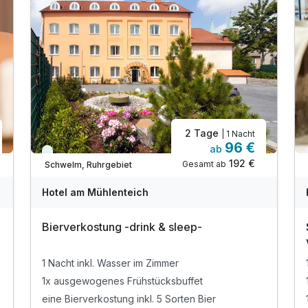
2 Tage
| 1 Nacht
96 €
ab
Viele Termine frei
192 €
Gesamt ab
Schwelm, Ruhrgebiet
Hotel am Mühlenteich
Bierverkostung -drink & sleep-
1 Nacht inkl. Wasser im Zimmer
1x ausgewogenes Frühstücksbuffet
eine Bierverkostung inkl. 5 Sorten Bier