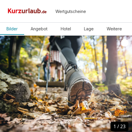
Wertgutscheine
Bilder
Angebot
Hotel
Lage
Weitere
1
1
/
/
23
23