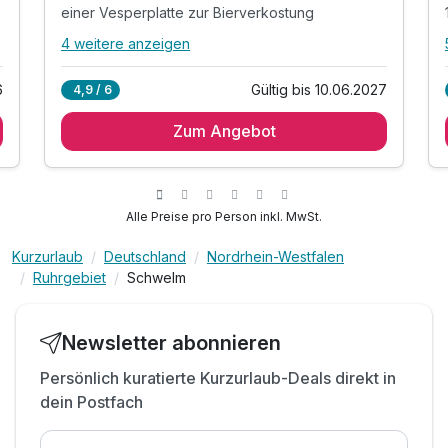
einer Vesperplatte zur Bierverkostung
4 weitere anzeigen
Alle Inklusivleistungen
8 enthalten
6
Gültig bis 10.06.2027
4,9 / 6
1 Nacht inkl. Wasser im Zimmer
Zum Angebot
1x ausgewogenes Frühstücksbuffet
eine Bierverkostung inkl. 5 Sorten Bier
einer Vesperplatte zur Bierverkostung
Ein kleines Geschend unserer Brauerei
Alle Preise pro Person inkl. MwSt.
1x Flasche Wasser zur Begrüßung auf dem
Zimmer
Kurzurlaub
Deutschland
Nordrhein-Westfalen
Ruhrgebiet
Schwelm
Parken am Hotel 7,00 € pro Tag
WLAN-Nutzung während des gesamten
Aufenthaltes
Newsletter abonnieren
Persönlich kuratierte Kurzurlaub-Deals direkt in
dein Postfach