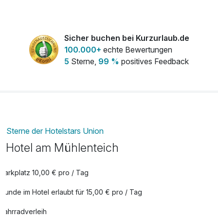
1 Schachtel Pralinen
15,00 €
pro KA
Sicher buchen bei Kurzurlaub.de
1 Strauß Rosen
25,00 €
100.000+
echte Bewertungen
pro KA
5
Sterne,
99 %
positives Feedback
2-Gang-Candlelight-Dinner
36,00 €
pro Person
3-Gang-Candlelight-Dinner
42,00 €
pro Person
Sterne der Hotelstars Union
3-Gang-Menü
42,00 €
Hotel am Mühlenteich
pro KA
4-Gang-Candlelight-Dinner
52,00 €
Parkplatz 10,00 € pro / Tag
pro Person
Hunde im Hotel erlaubt für 15,00 € pro / Tag
Flasche Champagner
70,00 €
pro Stück
Fahrradverleih