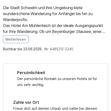
Die Stadt Schwelm und ihre Umgebung biete
wunderschöne Wanderung für Anfänger bis hin zu
Wanderprofis.
Das Hotel Am Mühlenteich ist der ideale Ausgangspunkt
für Ihre Wanderung. Ob um Beyenburger Stausee, einer
Waldpfadrunde oder eine Wanderung um Schwelm herum.
Weiterlesen
Hier bietet Schwelm und seine Umgebung eine Vielzahl
Im Angebot enthalten
von Wanderungen für jeden an. Ideal ist das Hotel auch als
1 Flasche Mineralwasser, W-LAN Nutzung /
Buchbar bis 23.06.2028.
Nr: A485212-2245
Einstiegspunkt oder Endpunkt für in den westfälischen
Internetnutzung, Late Check Out
Jakobsweg, den Pilgerweg bis nach Osnabrück.
Der Rheinische Jakobsweg beginnt am Beyenburger
Persönlichkeit
Stausee und ist nur 7 km entfernt.
Starten Sie den Tag mit unserem stärkenden
Der persönliche Kontakt zu unseren Hotels ist für
Frühstücksbuffet und genießen Sie ein paar schöne
uns sehr wichtig.
Wanderungen. Für Unterwegs bekommen Sie von uns pro
Tag ein Lunchpaket inkl. 0,5l Wasser und am Abend
Zahle vor Ort
verwöhnen wir Sie in unserem Restaurant mit einem 3
Gang Menü oder Dinner Buffet. Das wählt bei uns die
Freue dich auf deinen Urlaub und zahle bei diesem