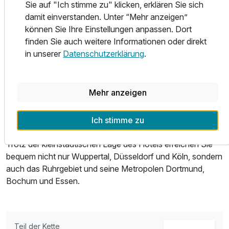
Im Restaurant Verdi, eingerichtet im Jugendstil, vereint der
Sie auf "Ich stimme zu" klicken, erklären Sie sich
Küchenchef regionale Produkte zu wundervollen
damit einverstanden. Unter “Mehr anzeigen”
Köstlichkeiten. Das Restaurant hat 30 Plätze und bietet
können Sie Ihre Einstellungen anpassen. Dort
den perfekten Rahmen für einen wunderschönen Abend.
finden Sie auch weitere Informationen oder direkt
in unserer
Datenschutzerklärung
.
Ausstattung
Wellness & Freizeit
Gönnen Sie sich eine Massage oder eine Auszeit in der
Für 3 Tage
179,00 €
H2O Therme in Remscheid. Es bietet sich an das Osthaus
p.P. ab
Mehr anzeigen
Museum zu besuchen oder sich Fahrräder zu leihen, um
eine kleine Fahrradtour zu machen.
Ich stimme zu
Die Umgebung
Trotz der kleinstädtischen Lage des Hotels erreichen Sie
Twinbettzimmer
bequem nicht nur Wuppertal, Düsseldorf und Köln, sondern
2 Erwachsene
auch das Ruhrgebiet und seine Metropolen Dortmund,
Bochum und Essen.
Teil der Kette