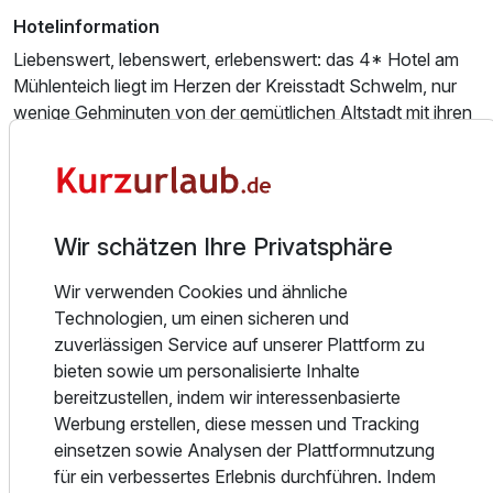
Ausstattung
Hotelinformation
Liebenswert, lebenswert, erlebenswert: das 4* Hotel am
Für 3 Tage
216,00 €
p.P. ab
Mühlenteich liegt im Herzen der Kreisstadt Schwelm, nur
wenige Gehminuten von der gemütlichen Altstadt mit ihren
stimmungsvollen Fachwerkhäusern entfernt. Kleinstädtisch
gelegen bietet das Hotel den perfekten Ausgangspunkt für
ein paar schöne entspannte Tage. Ob wandern im
Bergischen Land oder Städtetrip - shoppen oder Kultur
Juniorsuite/n
Wir schätzen Ihre Privatsphäre
erleben - vom Hotel am Mühlenteich alles kein Problem!
2 Erwachsene und 2 Kinder
Zimmerinformation
Wir verwenden Cookies und ähnliche
Alle der insgesamt 41 Zimmer, darunter 8 Junior Suiten,
Technologien, um einen sicheren und
laden zum Verweilen und Entspannen ein. Die Zimmer sind
zuverlässigen Service auf unserer Plattform zu
individuell eingerichtet und mit Badezimmer, teilweise mit
bieten sowie um personalisierte Inhalte
Badewanne,Klimaanlage, TV, Minibar, Fön,
bereitzustellen, indem wir interessenbasierte
Selbstwahltelefon und WLAN ausgestattet.
Werbung erstellen, diese messen und Tracking
einsetzen sowie Analysen der Plattformnutzung
Essen und Trinken
für ein verbessertes Erlebnis durchführen. Indem