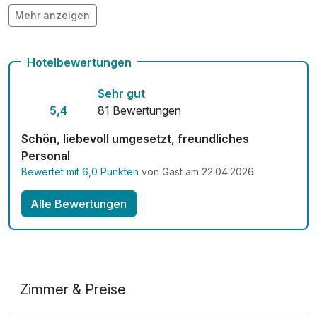
Flasche Sekt
29,00 €
Mehr anzeigen
Kostenloses W-LAN
pro Stück
Zimmerservice verfügbar
Flasche Wein
27,80 €
Hotelbewertungen
pro Stück
Mit Hotelbar
Sehr gut
Flasche Wein
29,00 €
5,4
81 Bewertungen
pro KA
Schön, liebevoll umgesetzt, freundliches
Frühstück aufs Zimmer
17,00 €
Personal
pro Person
Bewertet mit 6,0 Punkten
von Gast am 22.04.2026
Halbpension
32,00 €
Alle Bewertungen
pro Person
Hund
15,00 €
pro Tag
Zimmer & Preise