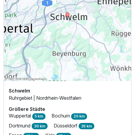
Schwelm
Ruhrgebiet | Nordrhein-Westfalen
Größere Städte
Wuppertal
Bochum
5 km
20 km
Dortmund
Düsseldorf
30 km
35 km