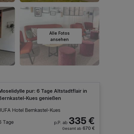
Alle Fotos
ansehen
Moselidylle pur: 6 Tage Altstadtflair in
Bernkastel-Kues genießen
JUFA Hotel Bernkastel-Kues
335 €
6 Tage
p.P. ab
670 €
Gesamt ab