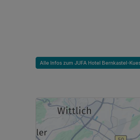
Familienzimmer A
2 Erwachsene und 1 Kind
Ausstattung
Alle Infos zum JUFA Hotel Bernkastel-Kue
Für 6 Tage
Familienzimmer B
2 Erwachsene und 2 Kinder
Ausstattung