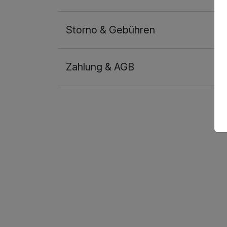
Für 6 Tage
Storno & Gebühren
Zahlung & AGB
Doppelzimmer Basis
1 Erwachsenen und 1 Kind
Ausstattung
Für 6 Tage
Doppelzimmer Superior