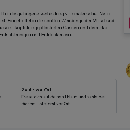
t für die gelungene Verbindung von malerischer Natur,
eit. Eingebettet in die sanften Weinberge der Mosel und
äusern, kopfsteingepflasterten Gassen und dem Flair
 Entschleunigen und Entdecken ein.
Ihnen den idealen Ausgangspunkt für genussvolle Tage
ete Zimmer, ein einladendes Restaurant mit regionaler
 sonnige Gartenanlage mit Terrasse sorgen für ein
e Nähe zur historischen Altstadt ermöglicht Ihnen, das
zeit auf kurzen Wegen zu erleben.
Zahle vor Ort
de, ein Bummel durch kleine Boutiquen und Cafés oder
Bernkastel-Kues versprüht zu jeder Jahreszeit seinen
s
Freue dich auf deinen Urlaub und zahle bei
tet ein vielfältiges Angebot mit Konzerten,
diesem Hotel erst vor Ort.
htsträchtigen Orten wie dem Cusanusstift oder dem