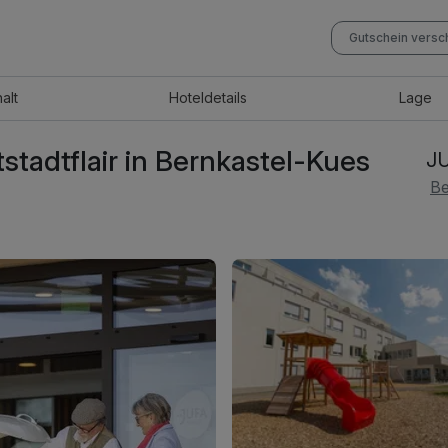
Gutschein vers
halt
Hotel
details
Lage
tstadtflair in Bernkastel-Kues
JU
Be