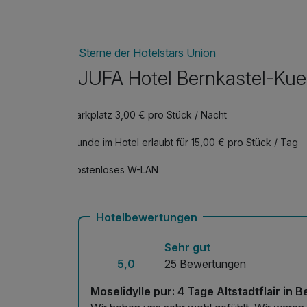
Auch kulinarisch hat die Region viel zu bieten
Restaurants lässt sich die Moselküche in all ih
umliegenden Weinlagen – darunter so berühmt
Sterne der Hotelstars Union
genussvollen Momenten bei einer Weinprobe od
JUFA Hotel Bernkastel-Kue
Erleben Sie eine Auszeit voller Atmosphäre, G
Mosel ihr schönstes Gesicht zeigt: in Bernkast
Parkplatz 3,00 € pro Stück / Nacht
Hunde im Hotel erlaubt für 15,00 € pro Stück / Tag
Kostenloses W-LAN
Hotelbewertungen
Sehr gut
5,0
25 Bewertungen
Moselidylle pur: 4 Tage Altstadtflair in