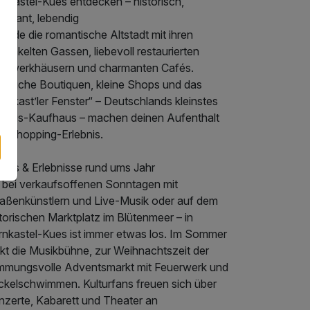
rnkastel-Kues entdecken – historisch,
armant, lebendig
unde die romantische Altstadt mit ihren
winkelten Gassen, liebevoll restaurierten
chwerkhäusern und charmanten Cafés.
hlreiche Boutiquen, kleine Shops und das
rnkast’ler Fenster“ – Deutschlands kleinstes
lebnis-Kaufhaus – machen deinen Aufenthalt
m Shopping-Erlebnis.
ents & Erlebnisse rund ums Jahr
 bei verkaufsoffenen Sonntagen mit
raßenkünstlern und Live-Musik oder auf dem
torischen Marktplatz im Blütenmeer – in
rnkastel-Kues ist immer etwas los. Im Sommer
ckt die Musikbühne, zur Weihnachtszeit der
immungsvolle Adventsmarkt mit Feuerwerk und
ckelschwimmen. Kulturfans freuen sich über
nzerte, Kabarett und Theater an