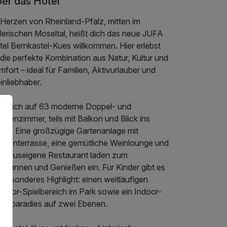
er das Hotel
 Herzen von Rheinland-Pfalz, mitten im
lerischen Moseltal, heißt dich das neue JUFA
tel Bernkastel-Kues willkommen. Hier erlebst
die perfekte Kombination aus Natur, Kultur und
fort – ideal für Familien, Aktivurlauber und
inliebhaber.
eu dich auf 63 moderne Doppel- und
ilienzimmer, teils mit Balkon und Blick ins
üne. Eine großzügige Gartenanlage mit
nnenterrasse, eine gemütliche Weinlounge und
s hauseigene Restaurant laden zum
tspannen und Genießen ein. Für Kinder gibt es
 besonderes Highlight: einen weitläufigen
tdoor-Spielbereich im Park sowie ein Indoor-
ieleparadies auf zwei Ebenen.