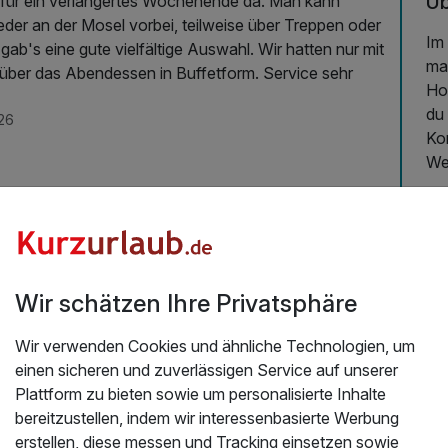
Üb
n für ein verlängertes Wochenende da. Man kann
der an der Mosel vorbei, teilweise über Treppen oder
Im
gab's eine gute vielfältige Auswahl. Wir hatten nur mit
ma
as Abendessen in Buffetform. Service sehr
Ho
du 
26
Kom
We
Fr
Fam
Gr
So
Wir schätzen Ihre Privatsphäre
da
En
Wir verwenden Cookies und ähnliche Technologien, um
ein
einen sicheren und zuverlässigen Service auf unserer
Ou
Plattform zu bieten sowie um personalisierte Inhalte
Sp
bereitzustellen, indem wir interessenbasierte Werbung
erstellen, diese messen und Tracking einsetzen sowie