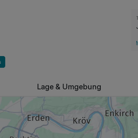
s
347,00 €
p.P. ab
Lage & Umgebung