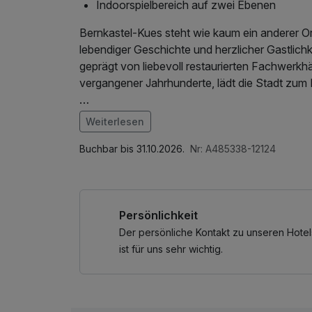
Indoorspielbereich auf zwei Ebenen
Bernkastel-Kues steht wie kaum ein anderer Or
lebendiger Geschichte und herzlicher Gastlichk
geprägt von liebevoll restaurierten Fachwerkh
vergangener Jahrhunderte, lädt die Stadt zum
Das neue JUFA Hotel Bernkastel-Kues bietet 
Weiterlesen
in dieser einzigartigen Region. Stilvoll gestalt
Im Angebot enthalten
Küche, eine gemütliche Weinlounge sowie eine
W-LAN Nutzung / Internetnutzung
Buchbar bis 31.10.2026.
Nr: A485338-12124
rundum entspanntes Urlaubserlebnis. Die direkt
besondere Ambiente der Moselmetropole jeder
Persönlichkeit
Ob ein Spaziergang entlang der Moselpromena
ein Besuch auf dem historischen Marktplatz – 
Der persönliche Kontakt zu unseren Hotel
ganz eigenen Charme. Kulturinteressierte erwar
ist für uns sehr wichtig.
Ausstellungen und Veranstaltungen an geschic
Kloster Machern.