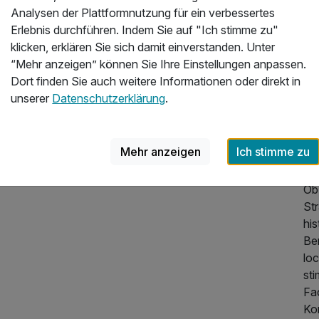
Be
Analysen der Plattformnutzung für ein verbessertes
ch
335,00 €
p.P. ab
Erlebnis durchführen. Indem Sie auf "Ich stimme zu"
Erk
klicken, erklären Sie sich damit einverstanden. Unter
ver
“Mehr anzeigen” können Sie Ihre Einstellungen anpassen.
Fa
Dort finden Sie auch weitere Informationen oder direkt in
Za
unserer
Datenschutzerklärung
.
„Be
Er
zu
Mehr anzeigen
Ich stimme zu
Ev
Ob
St
483,00 €
p.P. ab
his
Be
lo
st
Fa
Ko