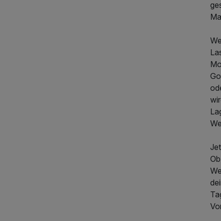
ge
Ma
We
La
387,00 €
p.P. ab
Mo
Gou
ode
wi
La
We
Je
Ob
We
de
565,00 €
p.P. ab
Ta
Vor