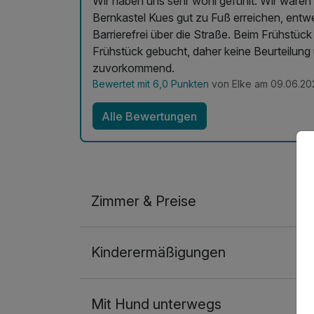
Wir haben uns sehr wohl gefühlt. Wir ware
Bernkastel Kues gut zu Fuß erreichen, entwe
Barrierefrei über die Straße. Beim Frühstück 
Frühstück gebucht, daher keine Beurteilung über d
zuvorkommend.
Bewertet mit 6,0 Punkten
von Elke am 09.06.20
Alle Bewertungen
Zimmer & Preise
Doppelzimmer
Kinderermäßigungen
2 Erwachsene
Ausstattung
Mit Hund unterwegs