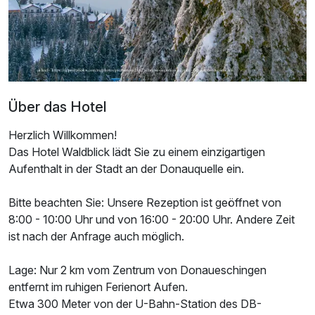
Zusatznächte
Für 4 Tage
0,00 €
p.P. ab
Über das Hotel
Herzlich Willkommen!
Das Hotel Waldblick lädt Sie zu einem einzigartigen
Appartement/s
Aufenthalt in der Stadt an der Donauquelle ein.
6 Erwachsene und 2 Kinder
Bitte beachten Sie: Unsere Rezeption ist geöffnet von
8:00 - 10:00 Uhr und von 16:00 - 20:00 Uhr. Andere Zeit
ist nach der Anfrage auch möglich.
Lage: Nur 2 km vom Zentrum von Donaueschingen
entfernt im ruhigen Ferienort Aufen.
Etwa 300 Meter von der U-Bahn-Station des DB-