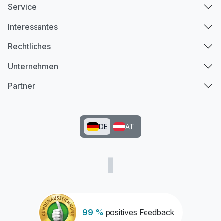
Service
Doppelzimmer Komfort
2 Erwachsene und 1 Kind
Interessantes
Rechtliches
Unternehmen
Partner
DE
AT
99 %
positives Feedback