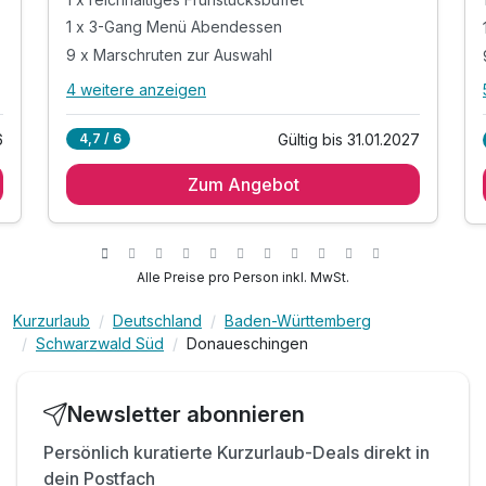
1 x 3-Gang Menü Abendessen
9 x Marschruten zur Auswahl
Doppelzimmer Klassik
2 Erwachsene
4 weitere anzeigen
Alle Inklusivleistungen
8 enthalten
6
Gültig bis 31.01.2027
4,7 / 6
1 Übernachtung
Zum Angebot
1 x reichhaltiges Frühstücksbuffet
1 x 3-Gang Menü Abendessen
9 x Marschruten zur Auswahl
inkl. WLAN
Alle Preise pro Person inkl. MwSt.
inkl. Parkplatz im Hotel
Kurzurlaub
Deutschland
Baden-Württemberg
KONUS-Gästekarte: freie Fahrt mit dem ÖPNV
Schwarzwald Süd
Donaueschingen
**die verlängerten Nächte zu berücksichtigen
Newsletter abonnieren
Persönlich kuratierte Kurzurlaub-Deals direkt in
dein Postfach