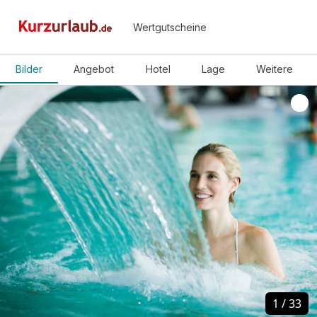
Wertgutscheine
Bilder
Angebot
Hotel
Lage
Weitere
1
1
/
/
33
33