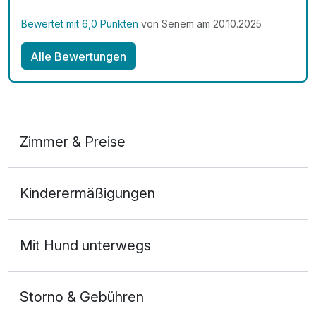
Bewertet mit 6,0 Punkten
von Senem am 20.10.2025
Alle Bewertungen
Zimmer & Preise
3-Bett-Zimmer mit Balkon
Kinderermäßigungen
2 Erwachsene und 1 Kind
Mit Hund unterwegs
Storno & Gebühren