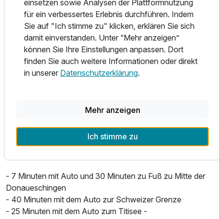
Unterhaltung und Erholung:
einsetzen sowie Analysen der Plattformnutzung
für ein verbessertes Erlebnis durchführen. Indem
Freikarten für Ausflüge, Konzerte, Museen in den
Sie auf "Ich stimme zu" klicken, erklären Sie sich
Regionen Schwarzwald, Konstanz (Bodensee) und
damit einverstanden. Unter “Mehr anzeigen”
Rheinfall.
können Sie Ihre Einstellungen anpassen. Dort
Therme Solemar,
finden Sie auch weitere Informationen oder direkt
Schwimmbäder,
in unserer
Datenschutzerklärung
.
Routenkarten für aktive Erholung.
Mehr anzeigen
Standort:
Ein ausgezeichneter Ausgangspunkt für Tagesausflüge in
Ich stimme zu
den Schwarzwald, den Bodensee, die Schweiz und
Österreich.
- 7 Minuten mit Auto und 30 Minuten zu Fuß zu Mitte der
Ausstattung
Donaueschingen
- 40 Minuten mit dem Auto zur Schweizer Grenze
Zusatznächte
- 25 Minuten mit dem Auto zum Titisee -