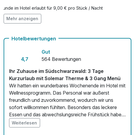
des Lebens und die Ruhe des Schwarzwalds zu genießen.
Hunde im Hotel erlaubt für 9,00 € pro Stück / Nacht
Mehr anzeigen
Auch vegetarische Speisen
Kostenloses W-LAN
Hotelbewertungen
Gut
4,7
564 Bewertungen
Ihr Zuhause im Südschwarzwald: 3 Tage
Kurzurlaub mit Solemar Therme & 3 Gang Menü
Wir hatten ein wunderbares Wochenende im Hotel mit
Wellnessprogramm. Das Personal war äußerst
freundlich und zuvorkommend, wodurch wir uns
sofort willkommen fühlten. Besonders das leckere
Essen und das abwechslungsreiche Frühstück haben
uns begeistert. Insgesamt ein sehr erholsamer
Weiterlesen
Aufenthalt.