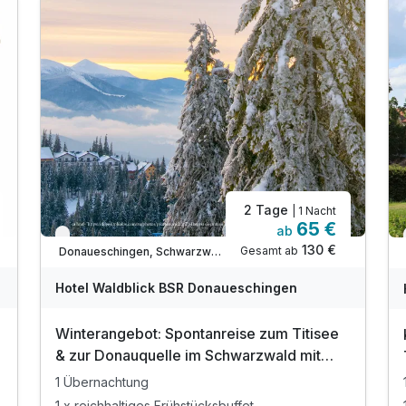
2 Tage
| 1 Nacht
65 €
ab
Ausstattung
Verfügbar bis Januar
130 €
Gesamt ab
Donaueschingen, Schwarzwald Süd
Zusatznächte
Hotel Waldblick BSR Donaueschingen
Winterangebot: Spontanreise zum Titisee
Für 4 Tage
274,00 €
p.P. ab
& zur Donauquelle im Schwarzwald mit
Abendessen
1 Übernachtung
1 x reichhaltiges Frühstücksbuffet