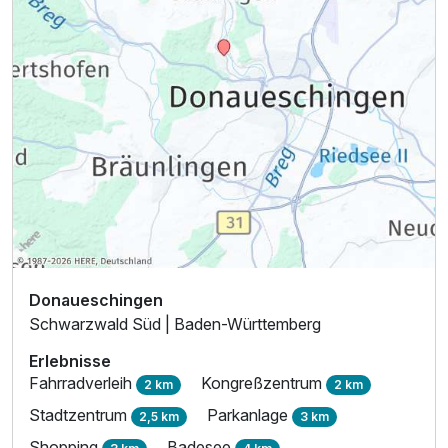
Doppelzimmer Deluxe
2 Erwachsene und 1 Kind
Donaueschingen
Schwarzwald Süd | Baden-Württemberg
Erlebnisse
Fahrradverleih
Kongreßzentrum
2 km
2 km
Stadtzentrum
Parkanlage
2,5 km
3 km
Shopping
Badesee