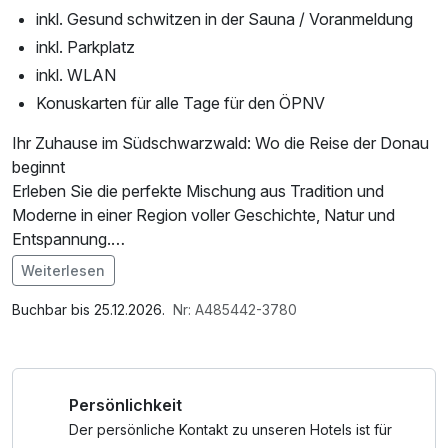
inkl. Gesund schwitzen in der Sauna / Voranmeldung
inkl. Parkplatz
inkl. WLAN
Konuskarten für alle Tage für den ÖPNV
Ihr Zuhause im Südschwarzwald: Wo die Reise der Donau
beginnt
Erleben Sie die perfekte Mischung aus Tradition und
Moderne in einer Region voller Geschichte, Natur und
Entspannung.
Weiterlesen
Thermen-Erlebnis: Starten Sie Ihren Aufenthalt direkt mit
Im Angebot enthalten
einem Besuch in der nahegelegenen Therme, zu der Sie
Parkplatz, W-LAN Nutzung / Internetnutzung
Buchbar bis 25.12.2026.
Nr: A485442-3780
bereits am Anreisetag Ihre Bonus-Eintrittskarten abholen
können. Danach genießen Sie eine erholsame Nacht in
unserem Hotel, um frisch in den nächsten Tag zu starten.
Persönlichkeit
Natur und Kultur: Beginnen Sie den Tag mit einem
Der persönliche Kontakt zu unseren Hotels ist für