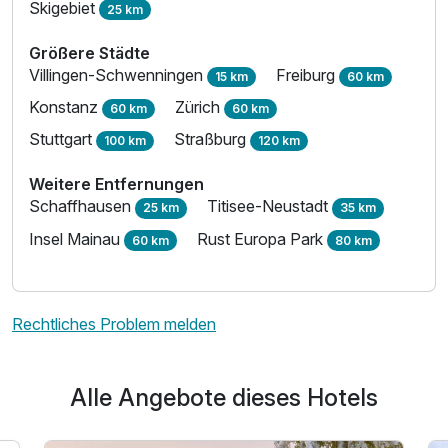
Skigebiet
25 km
Größere Städte
Villingen-Schwenningen
Freiburg
15 km
60 km
Doppelzimmer Economy
Konstanz
Zürich
2 Erwachsene
60 km
60 km
Stuttgart
Straßburg
100 km
120 km
Weitere Entfernungen
Schaffhausen
Titisee-Neustadt
25 km
35 km
Insel Mainau
Rust Europa Park
60 km
80 km
Rechtliches Problem melden
Alle Angebote dieses Hotels