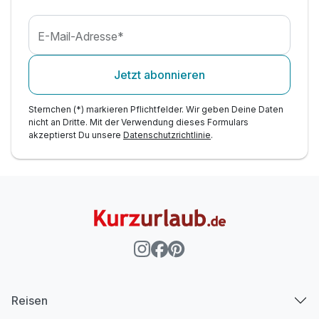
E-Mail-Adresse*
Jetzt abonnieren
Sternchen (*) markieren Pflichtfelder. Wir geben Deine Daten
nicht an Dritte. Mit der Verwendung dieses Formulars
akzeptierst Du unsere
Datenschutzrichtlinie
.
Ausstattung
Zusatznächte
Für 4 Tage
274,00 €
p.P. ab
Reisen