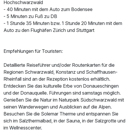
Hochschwarzwald
- 40 Minuten mit dem Auto zum Bodensee
Für 4 Tage
266,00 €
p.P. ab
- 5 Minuten zu Fuß zu DB
- 1 Stunde 35 Minuten bzw. 1 Stunde 20 Minuten mit dem
Auto zu den Flughäfen Zürich und Stuttgart
Doppelzimmer Basis
Empfehlungen für Touristen:
2 Erwachsene und 1 Kind
Detaillierte Reiseführer und/oder Routenkarten für die
Regionen Schwarzwald, Konstanz und Schaffhausen-
Rheinfall sind an der Rezeption kostenlos erhältlich.
Entdecken Sie das kulturelle Erbe von Donaueschingen
und der Donauquelle. Führungen sind samstags möglich.
Genießen Sie die Natur im Naturpark Südschwarzwald mit
seinen Wanderwegen und Ausblicken auf die Alpen.
Besuchen Sie die Solemar Therme und entspannen Sie
sich im Salzthermalbad, in der Sauna, in der Salzgrotte und
im Wellnesscenter.