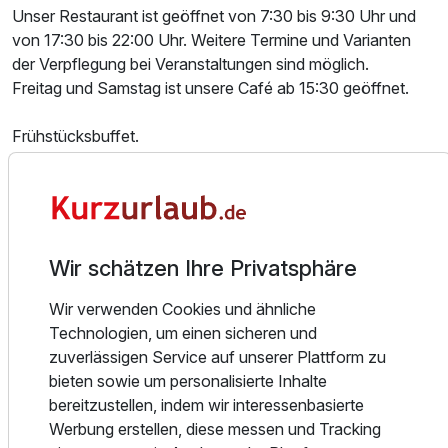
Zusatznächte
Unser Restaurant ist geöffnet von 7:30 bis 9:30 Uhr und
von 17:30 bis 22:00 Uhr. Weitere Termine und Varianten
Für 4 Tage
216,00 €
der Verpflegung bei Veranstaltungen sind möglich.
p.P. ab
Freitag und Samstag ist unsere Café ab 15:30 geöffnet.
Frühstücksbuffet.
Glutenfreies Lebensmittel auf Anfrage.
Abendessen à la carte oder als 3-Gang-Menü.
Doppelzimmer
Mittagessen als 3-Gang-Menü auf Anfrage für Gruppen ab
2 Erwachsene
8 Personen.
Kaffeegedeck für Gruppen oder Veranstaltungen auf
Wir schätzen Ihre Privatsphäre
Anfrage.
Lunchpaket auf Anfrage.
Wir verwenden Cookies und ähnliche
Frühstückspaket auf Anfrage.
Technologien, um einen sicheren und
Geburtstagstorte auf Anfrage.
zuverlässigen Service auf unserer Plattform zu
Im Garten und auf der Terrasse stehen Tische von April bis
bieten sowie um personalisierte Inhalte
Oktober zur Verfügung.
bereitzustellen, indem wir interessenbasierte
Werbung erstellen, diese messen und Tracking