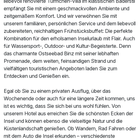
liebevoll renovierte Türmchen-Villa im klassischen Bäderstil
empfängt Sie mit einem geschmackvollen Ambiente und
zeitgemäßem Komfort. Und wir verwöhnen Sie mit
unserem familiären, persönlichen Service und dem liebevoll
zubereiteten, reichhaltigen Frühstücksbuffet: Die perfekte
Kombination für den erholsamen Inselurlaub mit Flair. Auch
für Wassersport-, Outdoor- und Kultur-Begeisterte. Denn
das charmante Ostseebad Binz mit seiner lebhaften
Promenade, dem weiten, feinsandigen Strand und
Ausstattung
vielfältigen touristischen Angeboten laden Sie zum
Entdecken und Genießen ein.
Zusatznächte
Egal ob Sie zu einem privaten Ausflug, über das
Wochenende oder auch für eine längere Zeit kommen, uns
Für 4 Tage
249,65 €
p.P. ab
ist es wichtig, dass Sie sich bei uns wohl fühlen. Von
unserem Hotel aus erreichen Sie die schönsten Ecken der
Insel und können ebenso die vielseitige Natur und die
Küstenlandschaft genießen. Ob Wandern, Rad Fahren oder
mit dem Auto die Insel erkunden – verschiedenste
Doppelzimmer Standard