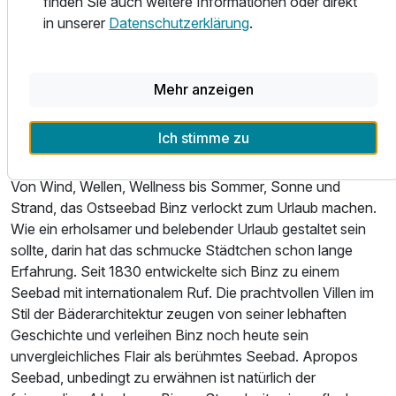
finden Sie auch weitere Informationen oder direkt
Frühstücksbuffet, eine Sonnenterrasse, Kostenfreier
in unserer
Datenschutzerklärung
.
Für 4 Tage
189,65 €
Shuttleservice vom Bahnhof und zurück, kostenfreies W-
p.P. ab
LAN im ganzen Haus, einen Aufzug, einen nahe
gelegenen, öffentlichen Parkplatz und einen Fahrradshop
Mehr anzeigen
in der Nähe. Kleine Haustiere sind bei uns willkommen (auf
Anfrage/ gegen Gebühr).
Ich stimme zu
Doppelzimmer Standard Plus
Binz
2 Erwachsene
Von Wind, Wellen, Wellness bis Sommer, Sonne und
Strand, das Ostseebad Binz verlockt zum Urlaub machen.
Wie ein erholsamer und belebender Urlaub gestaltet sein
sollte, darin hat das schmucke Städtchen schon lange
Erfahrung. Seit 1830 entwickelte sich Binz zu einem
Seebad mit internationalem Ruf. Die prachtvollen Villen im
Stil der Bäderarchitektur zeugen von seiner lebhaften
Geschichte und verleihen Binz noch heute sein
unvergleichliches Flair als berühmtes Seebad. Apropos
Seebad, unbedingt zu erwähnen ist natürlich der