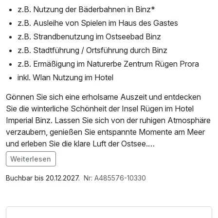
z.B. Nutzung der Bäderbahnen in Binz*
z.B. Ausleihe von Spielen im Haus des Gastes
z.B. Strandbenutzung im Ostseebad Binz
z.B. Stadtführung / Ortsführung durch Binz
z.B. Ermäßigung im Naturerbe Zentrum Rügen Prora
inkl. Wlan Nutzung im Hotel
Gönnen Sie sich eine erholsame Auszeit und entdecken
Sie die winterliche Schönheit der Insel Rügen im Hotel
Imperial Binz. Lassen Sie sich von der ruhigen Atmosphäre
verzaubern, genießen Sie entspannte Momente am Meer
und erleben Sie die klare Luft der Ostsee.
Weiterlesen
Von unserem Hotel aus erreichen Sie bequem die
Im Angebot enthalten
schönsten Orte der Insel und können die vielseitige Natur
1 Flasche Mineralwasser, W-LAN Nutzung /
Buchbar bis 20.12.2027.
Nr: A485576-10330
sowie die beeindruckende Küstenlandschaft genießen. Ob
Internetnutzung
zu Fuß, mit dem Fahrrad oder mit dem Auto – zahlreiche
Sehenswürdigkeiten warten darauf, von Ihnen entdeckt zu