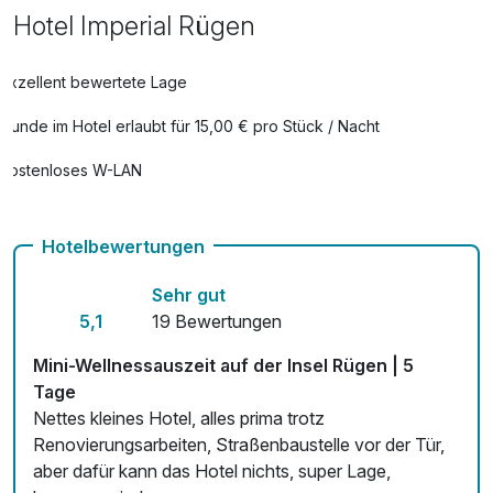
Hotel Imperial Rügen
Late Check-Out nach Verfügbarkeit
35,00 €
pro Aufenthalt
Exzellent bewertete Lage
Lazy Sunday
35,00 €
Hunde im Hotel erlaubt für 15,00 € pro Stück / Nacht
pro Aufenthalt
Kostenloses W-LAN
Packed lunch
7,00 €
pro Stück
Hotelbewertungen
Sehr gut
Parken (Auto und Motorrad) - nach
10,00 €
5,1
19 Bewertungen
Verfügbarkeit
pro Tag
Mini-Wellnessauszeit auf der Insel Rügen | 5
Tage
Nettes kleines Hotel, alles prima trotz
Transfer vom/zum Bahnhof Binz
15,00 €
Renovierungsarbeiten, Straßenbaustelle vor der Tür,
pro Aufenthalt
aber dafür kann das Hotel nichts, super Lage,