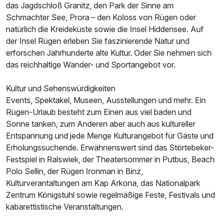
das Jagdschloß Granitz, den Park der Sinne am
Zusatznächte
Schmachter See, Prora – den Koloss von Rügen oder
natürlich die Kreideküste sowie die Insel Hiddensee. Auf
Für 4 Tage
204,65 €
p.P. ab
der Insel Rügen erleben Sie faszinierende Natur und
erforschen Jahrhunderte alte Kultur. Oder Sie nehmen sich
das reichhaltige Wander- und Sportangebot vor.
Kultur und Sehenswürdigkeiten
Events, Spektakel, Museen, Ausstellungen und mehr. Ein
Einzelzimmer
Rügen-Urlaub besteht zum Einen aus viel baden und
1 Erwachsenen
Sonne tanken, zum Anderen aber auch aus kultureller
Entspannung und jede Menge Kulturangebot für Gäste und
Erholungssuchende. Erwähnenswert sind das Störtebeker-
Festspiel in Ralswiek, der Theatersommer in Putbus, Beach
Polo Sellin, der Rügen Ironman in Binz,
Kulturverantaltungen am Kap Arkona, das Nationalpark
Zentrum Königstuhl sowie regelmäßige Feste, Festivals und
kabarettistische Veranstaltungen.