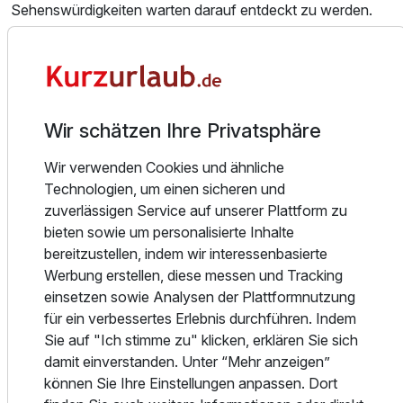
Sehenswürdigkeiten warten darauf entdeckt zu werden.
2 Erwachsene
Urlaub ist die schönste Zeit! Vergessen Sie Ihren Alltag in
der entspannten Atmosphäre unseres familiengeführten
Garni-Hotels. Ein wunderschöner Strand, die Ostsee und
die Strandpromenade liegen direkt vor ihrer Tür. Sie planen
Wir schätzen Ihre Privatsphäre
einen Wander-, Biker- oder Strandurlaub? Bei uns fühlen
sich in jedem Fall ganz schnell angekommen, in einer der
Wir verwenden Cookies und ähnliche
schönsten Ferienregionen Deutschlands. Und im
Technologien, um einen sicheren und
gemütlichen Flair unserer malerischen Bädervilla umsorgen
zuverlässigen Service auf unserer Plattform zu
wir Sie mit herzlichem Service.
bieten sowie um personalisierte Inhalte
bereitzustellen, indem wir interessenbasierte
Unsere Zimmer
Werbung erstellen, diese messen und Tracking
Die 27 Gästezimmer haben wir mit freundlicher
einsetzen sowie Analysen der Plattformnutzung
Behaglichkeit und zeitgemäßem Komfort gestaltet: Alle
für ein verbessertes Erlebnis durchführen. Indem
sind mit Dusch/Bad, WC, Haartrockner, Telefon, Kabel-TV,
Ausstattung
Sie auf "Ich stimme zu" klicken, erklären Sie sich
Minibar, Safe und gratis W-LAN ausgestattet.
damit einverstanden. Unter “Mehr anzeigen”
Zusätzlich bietet Ihnen unser Haus noch folgende
können Sie Ihre Einstellungen anpassen. Dort
Zusatznächte
Serviceleistungen: Reichhaltiges, gesundes