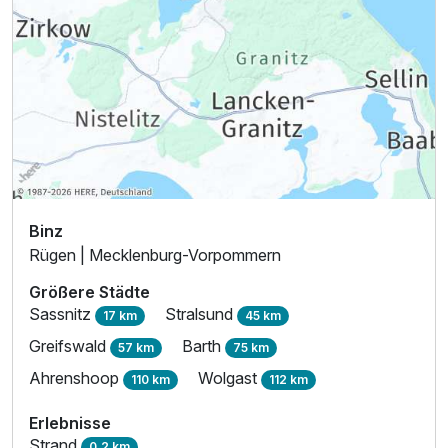
Zusatznächte
Für 4 Tage
251,15 €
p.P. ab
Binz
Rügen | Mecklenburg-Vorpommern
Größere Städte
Sassnitz
Stralsund
17 km
45 km
Greifswald
Barth
57 km
75 km
Ahrenshoop
Wolgast
110 km
112 km
Erlebnisse
Strand
0,2 km