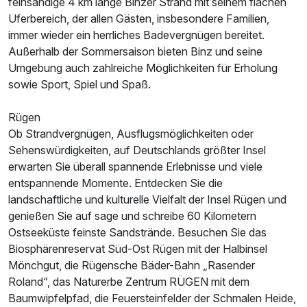
feinsandige 4 km lange Binzer Strand mit seinem flachen
Uferbereich, der allen Gästen, insbesondere Familien,
immer wieder ein herrliches Badevergnügen bereitet.
Außerhalb der Sommersaison bieten Binz und seine
Umgebung auch zahlreiche Möglichkeiten für Erholung
sowie Sport, Spiel und Spaß.
Rügen
Ob Strandvergnügen, Ausflugsmöglichkeiten oder
Sehenswürdigkeiten, auf Deutschlands größter Insel
erwarten Sie überall spannende Erlebnisse und viele
entspannende Momente. Entdecken Sie die
landschaftliche und kulturelle Vielfalt der Insel Rügen und
genießen Sie auf sage und schreibe 60 Kilometern
Ostseeküste feinste Sandstrände. Besuchen Sie das
Biosphärenreservat Süd-Ost Rügen mit der Halbinsel
Mönchgut, die Rügensche Bäder-Bahn „Rasender
Ausstattung
Roland“, das Naturerbe Zentrum RÜGEN mit dem
Baumwipfelpfad, die Feuersteinfelder der Schmalen Heide,