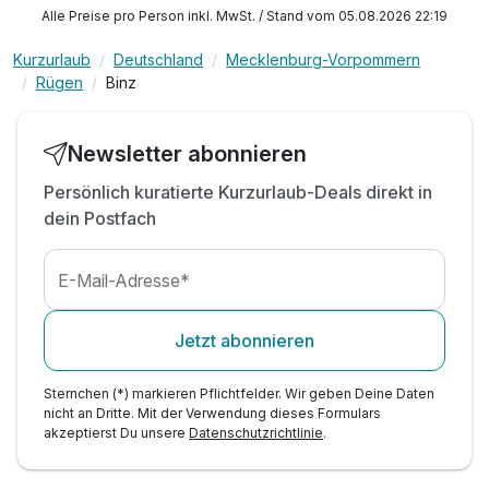
1 x 1 Flasche Wein, Obstteller und Bademantel
Alle Preise pro Person inkl. MwSt. / Stand vom 05.08.2026 22:19
inkl. Leistungen der Kurkarte Binz:
Kurzurlaub
Deutschland
Mecklenburg-Vorpommern
z.B. Nutzung der Bäderbahnen in Binz*
Rügen
Binz
z.B. Strandbenutzung im Ostseebad Binz
z.B. Stadtführung / Ortsführung durch Binz
z.B. Ermäßigung im Naturerbe Zentrum Rügen
Newsletter abonnieren
Prora
Persönlich kuratierte Kurzurlaub-Deals direkt in
z.B. Ausleihe von Spielen im Haus des Gastes
dein Postfach
inkl. WLAN Nutzung im Hotel
E-Mail-Adresse*
Jetzt abonnieren
Sternchen (*) markieren Pflichtfelder. Wir geben Deine Daten
nicht an Dritte. Mit der Verwendung dieses Formulars
akzeptierst Du unsere
Datenschutzrichtlinie
.