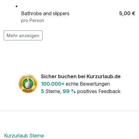
Bathrobe and slippers
5,00 €
pro Person
Mehr anzeigen
Bottle of sparkling wine
15,00 €
pro Stück
Bottle of wine in the room upon arrival
16,50 €
pro Stück
Sicher buchen bei Kurzurlaub.de
100.000+
echte Bewertungen
5
Sterne,
99 %
positives Feedback
Dog / Pet
15,00 €
pro Nacht
Early Check-In nach Verfügbarkeit
35,00 €
pro Aufenthalt
Kurzurlaub Sterne