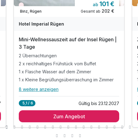
101 €
ab
Wieder frei ab September
202 €
Gesamt ab
Binz, Rügen
Hotel Imperial Rügen
n
Mini-Wellnessauszeit auf der Insel Rügen |
3 Tage
2 Übernachtungen
2 x reichhaltiges Frühstück vom Buffet
1 x Flasche Wasser auf dem Zimmer
1 x Kleine Begrüßungsüberraschung im Zimmer
8 weitere anzeigen
Alle Inklusivleistungen
12 enthalten
7
Gültig bis 23.12.2027
5,1 / 6
2 Übernachtungen
Zum Angebot
2 x reichhaltiges Frühstück vom Buffet
1 x Flasche Wasser auf dem Zimmer
1 x Kleine Begrüßungsüberraschung im Zimmer