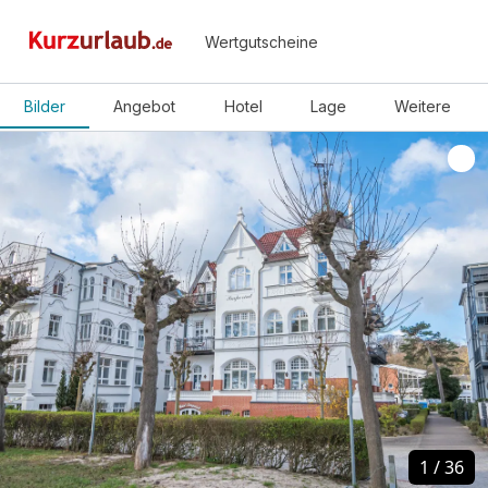
Wertgutscheine
Bilder
Angebot
Hotel
Lage
Weitere
1
1
/
/
36
36