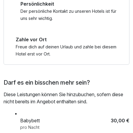
Persönlichkeit
werden.
Der persönliche Kontakt zu unseren Hotels ist für
Einige Highlights:
uns sehr wichtig.
500m von der Seebrücke Binz
8km entfernt vom Erlebnismuseum Wasserwelt
Zahle vor Ort
Das Historische Museum Binz und das Kurhaus Binz sind
nur 500 m entfernt
Freue dich auf deinen Urlaub und zahle bei diesem
Hotel erst vor Ort.
Info: Kurtaxe ist im Hotel zu begleichen. Die Kurkarte
berechtigt Sie zur Strandnutzung, kostenfreien regionalen
ÖV und Ermäßigungen
Darf es ein bisschen mehr sein?
Diese Leistungen können Sie hinzubuchen, sofern diese
nicht bereits im Angebot enthalten sind.
Babybett
30,00 €
pro Nacht