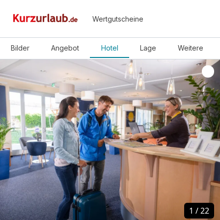
Wertgutscheine
Bilder
Angebot
Hotel
Lage
Weitere
1
1
/
/
22
22