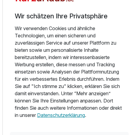
auf der großen Spielwiese, am Kinderspielplatz oder beim
Volleyball, Fußball und Riesenschach austoben können.
Wir schätzen Ihre Privatsphäre
Erholung bietet die hoteleigene Sauna – ideal nach einem
Wir verwenden Cookies und ähnliche
erlebnisreichen Tag in der Stadt oder in der Natur.
Technologien, um einen sicheren und
zuverlässigen Service auf unserer Plattform zu
Ein besonderes Highlight ist der rund 2,7 km lange
bieten sowie um personalisierte Inhalte
Spaziergang auf der vollständig erhaltenen Stadtmauer
bereitzustellen, indem wir interessenbasierte
aus dem Jahr 1327. Über eines der fünf historischen
Werbung erstellen, diese messen und Tracking
Stadttore gelangt man ins malerische Zentrum Nördlingens.
einsetzen sowie Analysen der Plattformnutzung
für ein verbessertes Erlebnis durchführen. Indem
Ob galaktisches Abenteuer, Mittelalter-Romantik oder
Sie auf "Ich stimme zu" klicken, erklären Sie sich
entspannte Familienzeit – das JUFA Hotel Nördlingen
damit einverstanden. Unter “Mehr anzeigen”
vereint Geschichte, Natur und moderne
können Sie Ihre Einstellungen anpassen. Dort
Familienfreundlichkeit zu einem unvergesslichen
finden Sie auch weitere Informationen oder direkt
Urlaubserlebnis.
in unserer
Datenschutzerklärung
.