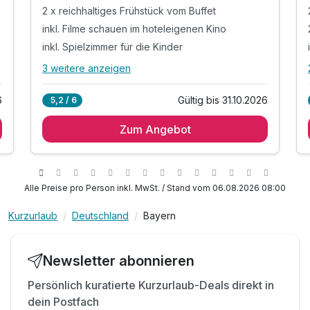
2 x reichhaltiges Frühstück vom Buffet
inkl. Filme schauen im hoteleigenen Kino
inkl. Spielzimmer für die Kinder
3 weitere anzeigen
Alle Inklusivleistungen
7 enthalten
6
Gültig bis 31.10.2026
5,2 / 6
2 Übernachtungen
Zum Angebot
2 x reichhaltiges Frühstück vom Buffet
inkl. Filme schauen im hoteleigenen Kino
inkl. Spielzimmer für die Kinder
inkl. Spielplatz mit Liegewiese
Alle Preise pro Person inkl. MwSt. / Stand vom 06.08.2026 08:00
inkl. Nutzung der hauseigenen Sauna- &
Relaxzone
Kurzurlaub
Deutschland
Bayern
inkl. WLAN
Newsletter abonnieren
Persönlich kuratierte Kurzurlaub-Deals direkt in
dein Postfach