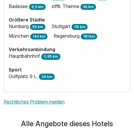
Badesee
öfftl. Therme
9,5 km
45 km
Größere Städte
Nürnberg
Stuttgart
95 km
115 km
München
Regensburg
144 km
181 km
Verkehrsanbindung
Hauptbahnhof
0,85 km
Sport
Golfplatz 9 L.
29 km
Rechtliches Problem melden
Alle Angebote dieses Hotels