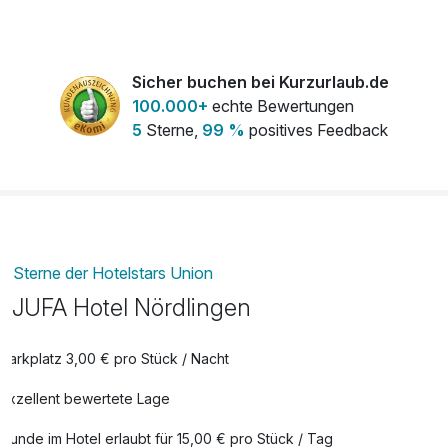
Nördlingen*** entdeckt ihr nicht nur romantische Gassen,
sondern auch ein Zimmerkonzept, das euch auf eine Reise
zu Planeten und Himmelskörpern entführt – ein Urlaub, der
wirklich „außergewöhnlich“ ist.
Sicher buchen bei Kurzurlaub.de
100.000+
echte Bewertungen
5
Sterne,
99 %
positives Feedback
Sterne der Hotelstars Union
JUFA Hotel Nördlingen
Parkplatz 3,00 € pro Stück / Nacht
Exzellent bewertete Lage
Hunde im Hotel erlaubt für 15,00 € pro Stück / Tag