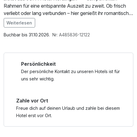
Rahmen für eine entspannte Auszeit zu zweit. Ob frisch
verliebt oder lang verbunden – hier genießt ihr romantische
Tage mit historischem Charme und besonderen Momenten.
Weiterlesen
Im Angebot enthalten
Beginnt eure Zeitreise beim gemütlichen Spaziergang
Saunabenutzung, Saunatuch, W-LAN Nutzung /
Buchbar bis 31.10.2026.
Nr: A485836-12122
entlang der vollständig erhaltenen Stadtmauer oder
Internetnutzung
erklimmt den „Daniel“, den Turm der St.-Georgs-Kirche, für
einen weiten Blick über das Nördlinger Ries.
Persönlichkeit
Nach euren Erkundungstouren wartet Entspannung pur im
Der persönliche Kontakt zu unseren Hotels ist für
JUFA Hotel: Unsere modernen Zimmer bieten euch Raum
uns sehr wichtig.
zum Wohlfühlen, die hoteleigene Sauna lädt zum
Abschalten ein – und im Meteoritencafé mit
Zahle vor Ort
Sonnenterrasse genießt ihr regionale Köstlichkeiten in
stimmungsvoller Atmosphäre.
Freue dich auf deinen Urlaub und zahle bei diesem
Hotel erst vor Ort.
Wusstet ihr übrigens, dass Nördlingen mitten in einem 15
Millionen Jahre alten Meteoritenkrater liegt? Im JUFA Hotel