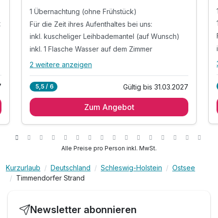
1 Übernachtung (ohne Frühstück)
t
Für die Zeit ihres Aufenthaltes bei uns:
inkl. kuscheliger Leihbademantel (auf Wunsch)
inkl. 1 Flasche Wasser auf dem Zimmer
2 weitere anzeigen
Alle Inklusivleistungen
6 enthalten
7
Gültig bis 31.03.2027
5,5 / 6
1 Übernachtung (ohne Frühstück)
Zum Angebot
Für die Zeit ihres Aufenthaltes bei uns:
t
inkl. kuscheliger Leihbademantel (auf Wunsch)
inkl. 1 Flasche Wasser auf dem Zimmer
inkl. Bettwäsche und Handtücher
Alle Preise pro Person inkl. MwSt.
inkl. Nutzung W-Lan
Kurzurlaub
Deutschland
Schleswig-Holstein
Ostsee
Timmendorfer Strand
Newsletter abonnieren