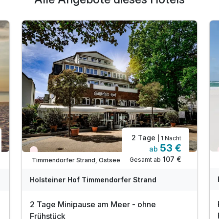
2 Tage
| 1 Nacht
53 €
ab
Wieder frei ab September
107 €
Gesamt ab
Timmendorfer Strand, Ostsee
Holsteiner Hof Timmendorfer Strand
2 Tage Minipause am Meer - ohne
Frühstück