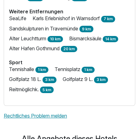
Weitere Entfernungen
SeaLife
Karls Erlebnishof in Warnsdorf
7 km
Sandskulpturen in Travemünde
9 km
Alter Leuchtturm
Bismarcksäule
10 km
14 km
Alter Hafen Gothmund
20 km
Sport
Tennishalle
Tennisplatz
1 km
1 km
Golfplatz 18 L.
Golfplatz 9 L.
3 km
3 km
Reitmöglichk.
5 km
Rechtliches Problem melden
Alle Angebote dieses Hotels