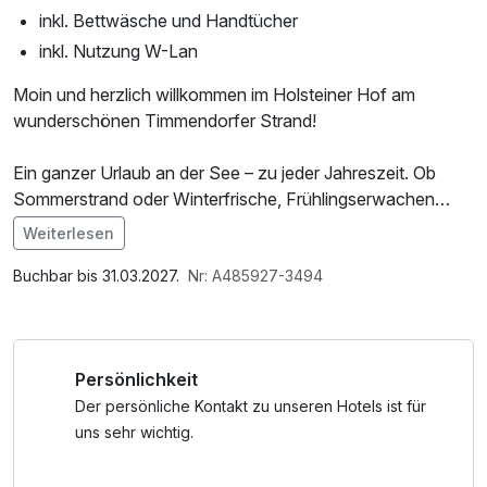
inkl. Bettwäsche und Handtücher
inkl. Nutzung W-Lan
Moin und herzlich willkommen im Holsteiner Hof am
wunderschönen Timmendorfer Strand!
Ein ganzer Urlaub an der See – zu jeder Jahreszeit. Ob
Sommerstrand oder Winterfrische, Frühlingserwachen
oder Herbstfarben:
Weiterlesen
Im Angebot enthalten
In Timmendorfer Strand genießen Sie sieben erholsame
Leihbademantel, W-LAN Nutzung / Internetnutzung
Buchbar bis 31.03.2027.
Nr: A485927-3494
Nächte – mit täglichem Frühstück und einem regionalen 3-
Gang-Menü, das Geschmack auf Meer macht.
Persönlichkeit
Für alle, die länger bleiben möchten.
Der persönliche Kontakt zu unseren Hotels ist für
uns sehr wichtig.