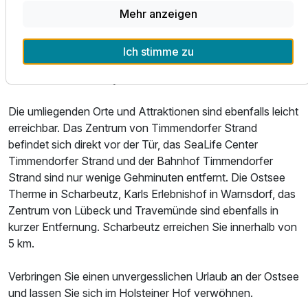
Umgebung, wie Beach Polo, Beach Hockey, Beach
Mehr anzeigen
Volleyball, Promenadenfest, Niendorfer Hafentage,
Strandkonzerte, Traumautomeile, Lichtermeer, Timmendorf
Ich stimme zu
strahl, Fischers Wiehnacht, Musikalischer Weihnachtsmarkt
und die Silvester Party am Ostseestrand.
Die umliegenden Orte und Attraktionen sind ebenfalls leicht
erreichbar. Das Zentrum von Timmendorfer Strand
befindet sich direkt vor der Tür, das SeaLife Center
Timmendorfer Strand und der Bahnhof Timmendorfer
Strand sind nur wenige Gehminuten entfernt. Die Ostsee
Therme in Scharbeutz, Karls Erlebnishof in Warnsdorf, das
Zentrum von Lübeck und Travemünde sind ebenfalls in
kurzer Entfernung. Scharbeutz erreichen Sie innerhalb von
5 km.
Verbringen Sie einen unvergesslichen Urlaub an der Ostsee
und lassen Sie sich im Holsteiner Hof verwöhnen.