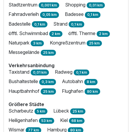
Stadtzentrum
Shopping
0,001 km
0,01 km
Fahrradverleih
Badesee
0,05 km
0,1 km
Badestelle
Strand
0,1 km
0,1 km
öfftl. Schwimmbad
öfftl. Therme
2 km
2 km
Naturpark
Kongreßzentrum
3 km
25 km
Messegelände
25 km
Verkehrsanbindung
Taxistand
Radweg
0,01 km
0,1 km
Bushaltestelle
Autobahn
0,3 km
8 km
Hauptbahnhof
Flughafen
25 km
80 km
Größere Städte
Scharbeutz
Lübeck
5 km
25 km
Heiligenhafen
Kiel
53 km
68 km
Wismar
Hamburg
77 km
80 km