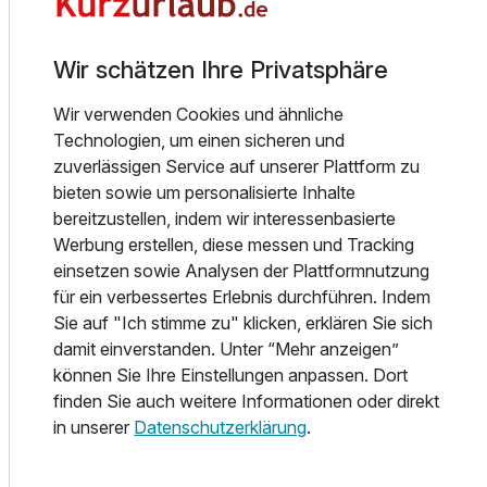
Restaurants zu romantischen Candle-Light-Dinnern oder
ausgelassenen Feiern ein. Unsere ausgezeichnete Küche
verwöhnt Sie mit raffinierten Speisen, von fangfrischer
Wir schätzen Ihre Privatsphäre
Ostsee-Scholle bis hin zu köstlichen Weinen.
Wir verwenden Cookies und ähnliche
Technologien, um einen sicheren und
Timmendorfer Strand ist nicht nur im Sommer, sondern das
zuverlässigen Service auf unserer Plattform zu
ganze Jahr über ein besonderes Urlaubsziel. Genießen Sie
bieten sowie um personalisierte Inhalte
das exklusive Flair von Timmenlove mit erstklassigem
bereitzustellen, indem wir interessenbasierte
Shopping, erstklassigen Restaurants, Top-Events und
Werbung erstellen, diese messen und Tracking
einem glänzenden Ostseestrand.
einsetzen sowie Analysen der Plattformnutzung
für ein verbessertes Erlebnis durchführen. Indem
Unser Hotel bietet eine ideale Lage, nur 100 m vom Strand
Sie auf "Ich stimme zu" klicken, erklären Sie sich
entfernt. Der berühmte sieben Kilometer lange
damit einverstanden. Unter “Mehr anzeigen”
Ostseestrand entlang der Lübecker Bucht lädt zu
können Sie Ihre Einstellungen anpassen. Dort
Sonnenbädern und langen Strandspaziergängen zu jeder
finden Sie auch weitere Informationen oder direkt
Jahreszeit ein. Hier können Sie abschalten, Vitamin Sea
in unserer
Datenschutzerklärung
.
tanken und Ihre Akkus wieder aufladen.
Entdecken Sie auch die zahlreichen Top-Events in der