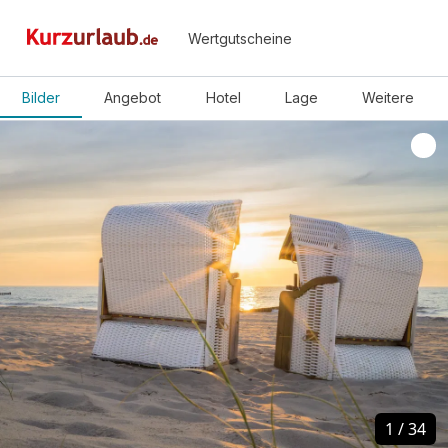
Wertgutscheine
Bilder
Angebot
Hotel
Lage
Weitere
1
1
/
/
34
34