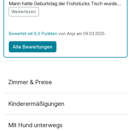
Mann hatte Geburtstag der Frühstücks Tisch wurde
sehr schön gedeckt. Alle Kellnerin und Kellner waren
Weiterlesen
sehr freundlich und zuvorkommend. Es hat uns super
gefallen. Wir kommen auf jeden Fall wieder
Bewertet mit 6,0 Punkten
von Anja am 09.03.2025
Alle Bewertungen
Zimmer & Preise
Doppelzimmer
Kinderermäßigungen
2 Erwachsene
Mit Hund unterwegs