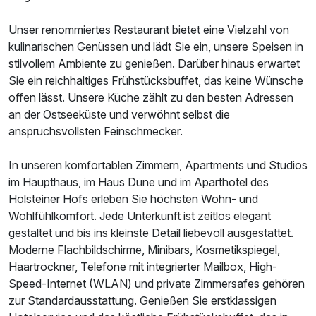
Unser renommiertes Restaurant bietet eine Vielzahl von
Ausstattung
kulinarischen Genüssen und lädt Sie ein, unsere Speisen in
stilvollem Ambiente zu genießen. Darüber hinaus erwartet
Zusatznächte
Sie ein reichhaltiges Frühstücksbuffet, das keine Wünsche
offen lässt. Unsere Küche zählt zu den besten Adressen
Für 8 Tage
915,60 €
an der Ostseeküste und verwöhnt selbst die
p.P. ab
anspruchsvollsten Feinschmecker.
In unseren komfortablen Zimmern, Apartments und Studios
im Haupthaus, im Haus Düne und im Aparthotel des
Holsteiner Hofs erleben Sie höchsten Wohn- und
Wohlfühlkomfort. Jede Unterkunft ist zeitlos elegant
gestaltet und bis ins kleinste Detail liebevoll ausgestattet.
Moderne Flachbildschirme, Minibars, Kosmetikspiegel,
Haartrockner, Telefone mit integrierter Mailbox, High-
Speed-Internet (WLAN) und private Zimmersafes gehören
zur Standardausstattung. Genießen Sie erstklassigen