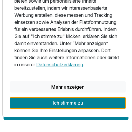
bieten sowie um personalisierte Inhalte
Schneeschuhwandern.
bereitzustellen, indem wir interessenbasierte
Werbung erstellen, diese messen und Tracking
Auch im Sommer bieten wir zahlreiche Aktivitäten:
einsetzen sowie Analysen der Plattformnutzung
Erkunden Sie die wunderschöne Umgebung mit dem E-
für ein verbessertes Erlebnis durchführen. Indem
Bike oder zu Fuß auf unseren vielfältigen Wanderwegen.
Sie auf "Ich stimme zu" klicken, erklären Sie sich
Die Sommergondeln bringen Sie zu den schönsten
damit einverstanden. Unter “Mehr anzeigen”
Aussichtspunkten. Für unsere kleinen Gäste gibt es
können Sie Ihre Einstellungen anpassen. Dort
spezielle Kinderwanderungen, Spielplätze und einen
finden Sie auch weitere Informationen oder direkt
Kinderspielraum im Haus. Unsere ausgezeichnete Küche
in unserer
Datenschutzerklärung
.
und attraktive Pauschalangebote runden Ihren Aufenthalt
ab und machen ihn unvergesslich. Profitieren sie von den
vielen Möglichkeiten die ihnen die Filzmoos Sommercard
ab einem Aufenthalt von 2 Nächten bietet.
Mehr anzeigen
Ich stimme zu
Alle Infos zum Aparthotel Jagdhof
Ausstattung