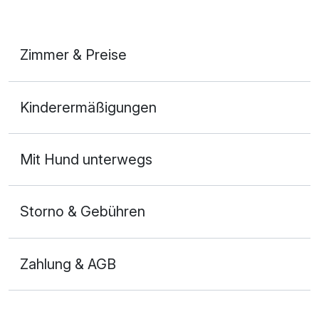
Zimmer & Preise
2-Raum Appartement
Kinderermäßigungen
2 Erwachsene und 2 Kinder
Mit Hund unterwegs
Storno & Gebühren
Zahlung & AGB