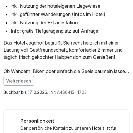
inkl. Nutzung der hoteleigenen Liegewiese
inkl. geführter Wanderungen (Infos im Hotel)
inkl. Nutzung der E-Ladestation
Info: gratis Tiefgaragenplatz auf Anfrage
Das Hotel Jagdhof begrüßt Sie recht herzlich mit einer
Ladung voll Gastfreundschaft, komfortabler Zimmer und
täglich frisch gekochter Halbpension zum Genießen!
Ob Wandern, Biken oder einfach die Seele baumeln lassen
- hier können Sie vieles erleben.
Weiterlesen
*mit der Filzmoos Sommer Card haben Sie freien Eintritt zu
Buchbar bis 17.10.2026.
Nr: A486415-11703
vielen Freizeit- und Urlaubserlebnissen und erhalten bis zu
50% Ermäßigung bei vielen Partnern:
Persönlichkeit
• freie Fahrt mit dem Fidibus Wanderbus
• kostenlose Berg- & Talfahrt Papageno Gondelbahn
Der persönliche Kontakt zu unseren Hotels ist für