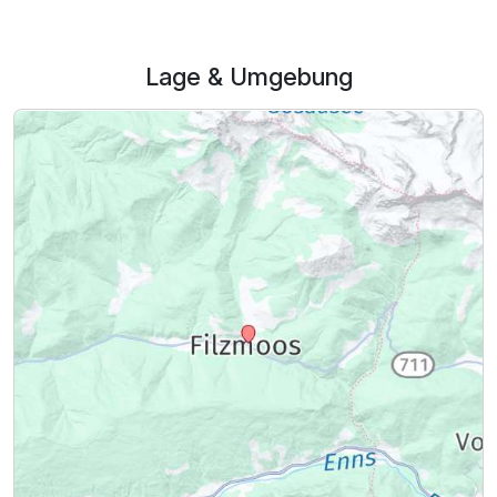
Zusatznächte
Für 4 Tage
289,00 €
p.P. ab
Lage & Umgebung