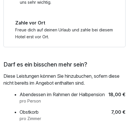
• freier Eintritt im Schwimmbad Filzmoos
uns sehr wichtig.
• freier Eintritt in den Freizeitpark Filzmoos
• Ermäßigung auf E-Bike Verleih
Zahle vor Ort
• Ermäßigung im 3D Bogenparcour
• und vieles mehr
Freue dich auf deinen Urlaub und zahle bei diesem
Hotel erst vor Ort.
Darf es ein bisschen mehr sein?
Diese Leistungen können Sie hinzubuchen, sofern diese
nicht bereits im Angebot enthalten sind.
Abendessen im Rahmen der Halbpension
18,00 €
pro Person
Obstkorb
7,00 €
pro Zimmer