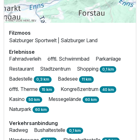
Filzmoos
Salzburger Sportwelt | Salzburger Land
Erlebnisse
Fahrradverleih
öfftl. Schwimmbad
Parkanlage
Restaurant
Stadtzentrum
Shopping
0,1 km
Badestelle
Badesee
0,3 km
11 km
öfftl. Therme
Kongreßzentrum
15 km
40 km
Kasino
Messegelände
50 km
60 km
Naturpark
60 km
Verkehrsanbindung
Radweg
Bushaltestelle
0,1 km