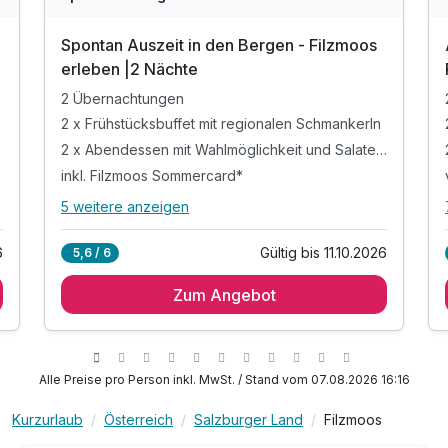
Spontan Auszeit in den Bergen - Filzmoos
erleben |2 Nächte
2 Übernachtungen
2 x Frühstücksbuffet mit regionalen Schmankerln
2 x Abendessen mit Wahlmöglichkeit und Salatecke
inkl. Filzmoos Sommercard*
5 weitere anzeigen
Alle Inklusivleistungen
9 enthalten
6
Gültig bis 11.10.2026
5,6 / 6
2 Übernachtungen
Zum Angebot
2 x Frühstücksbuffet mit regionalen Schmankerln
2 x Abendessen mit Wahlmöglichkeit und
Salatecke
inkl. Filzmoos Sommercard*
Alle Preise pro Person inkl. MwSt. / Stand vom 07.08.2026 16:16
inkl. Nutzung von Sauna & Infrarotkabine
inkl. Nutzung der hoteleigenen Liegewiese
Kurzurlaub
Österreich
Salzburger Land
Filzmoos
inkl. geführter Wanderungen (Infos im Hotel)