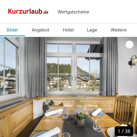
Wertgutscheine
Bilder
Angebot
Hotel
Lage
Weitere
1
1
/
/
38
38