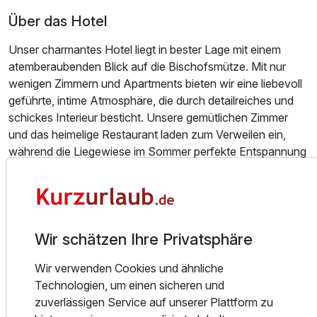
Über das Hotel
Für 4 Tage
395,00 €
p.P. ab
Unser charmantes Hotel liegt in bester Lage mit einem
atemberaubenden Blick auf die Bischofsmütze. Mit nur
wenigen Zimmern und Apartments bieten wir eine liebevoll
geführte, intime Atmosphäre, die durch detailreiches und
Doppelzimmer
schickes Interieur besticht. Unsere gemütlichen Zimmer
2 Erwachsene
und das heimelige Restaurant laden zum Verweilen ein,
während die Liegewiese im Sommer perfekte Entspannung
bietet. Im Winter genießen Sie die unmittelbare Nähe zur
Papageno Gondelbahn. Unsere ausgezeichnete Küche
und attraktiven Pauschalangebote runden Ihren Aufenthalt
ab und machen ihn unvergesslich.
Wir schätzen Ihre Privatsphäre
Im Winter genießen Sie die unmittelbare Nähe zur
Wir verwenden Cookies und ähnliche
Papageno Gondelbahn und profitieren von den Vorteilen
Technologien, um einen sicheren und
unseres kleinen, familienfreundlichen Skigebiets. Hier
zuverlässigen Service auf unserer Plattform zu
können Sie Skifahren, Langlaufen und