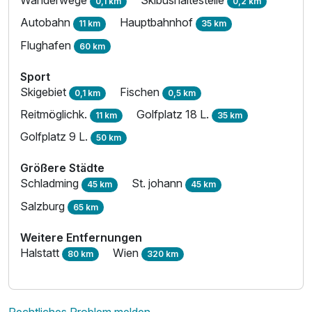
Wanderwege
Skibushaltestelle
0,1 km
0,2 km
Autobahn
Hauptbahnhof
11 km
35 km
Flughafen
60 km
Sport
Skigebiet
Fischen
0,1 km
0,5 km
Reitmöglichk.
Golfplatz 18 L.
11 km
35 km
Golfplatz 9 L.
50 km
Größere Städte
Schladming
St. johann
45 km
45 km
Salzburg
65 km
Weitere Entfernungen
Halstatt
Wien
80 km
320 km