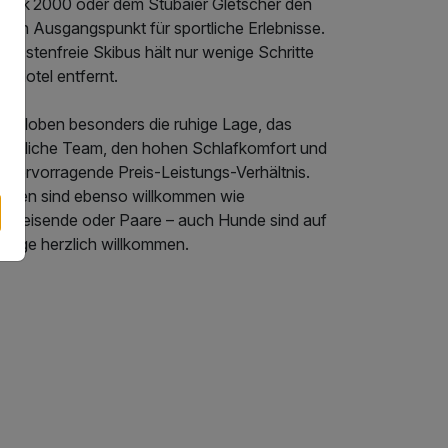
hlick 2000 oder dem Stubaier Gletscher den
alen Ausgangspunkt für sportliche Erlebnisse.
 kostenfreie Skibus hält nur wenige Schritte
m Hotel entfernt.
ste loben besonders die ruhige Lage, das
eundliche Team, den hohen Schlafkomfort und
s hervorragende Preis-Leistungs-Verhältnis.
milien sind ebenso willkommen wie
leinreisende oder Paare – auch Hunde sind auf
frage herzlich willkommen.