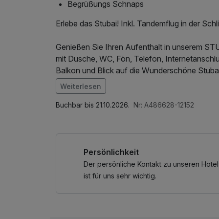
Begrüßungs Schnaps
Erlebe das Stubai! Inkl. Tandemflug in der Sch
Genießen Sie Ihren Aufenthalt in unserem S
mit Dusche, WC, Fön, Telefon, Internetansch
Balkon und Blick auf die Wunderschöne Stuba
Weiterlesen
Im Angebot enthalten
Parkplatz, W-LAN Nutzung / Internetnutzung
Buchbar bis 21.10.2026.
Nr: A486628-12152
Persönlichkeit
Der persönliche Kontakt zu unseren Hotel
ist für uns sehr wichtig.