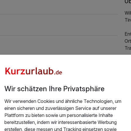
Üb
Wil
Tir
En
Ort
Tra
Ein
Stu
Sc
und
Wir schätzen Ihre Privatsphäre
ei
und
Wir verwenden Cookies und ähnliche Technologien, um
632,00 €
p.P. ab
so
einen sicheren und zuverlässigen Service auf unserer
Plattform zu bieten sowie um personalisierte Inhalte
Akt
bereitzustellen, indem wir interessenbasierte Werbung
Wa
erstellen, diese messen und Tracking einsetzen sowie