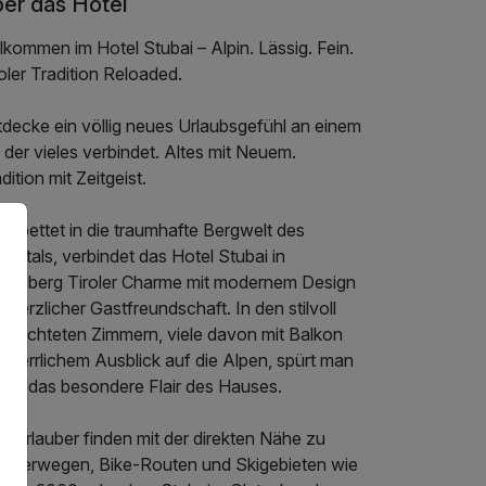
er das Hotel
lkommen im Hotel Stubai – Alpin. Lässig. Fein.
oler Tradition Reloaded.
tdecke ein völlig neues Urlaubsgefühl an einem
 der vieles verbindet. Altes mit Neuem.
dition mit Zeitgeist.
gebettet in die traumhafte Bergwelt des
baitals, verbindet das Hotel Stubai in
hönberg Tiroler Charme mit modernem Design
 herzlicher Gastfreundschaft. In den stilvoll
ngerichteten Zimmern, viele davon mit Balkon
 herrlichem Ausblick auf die Alpen, spürt man
fort das besondere Flair des Hauses.
ivurlauber finden mit der direkten Nähe zu
nderwegen, Bike-Routen und Skigebieten wie