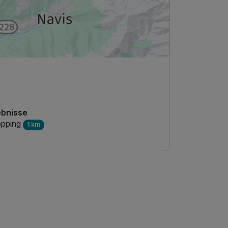
ebnisse
pping
1 km