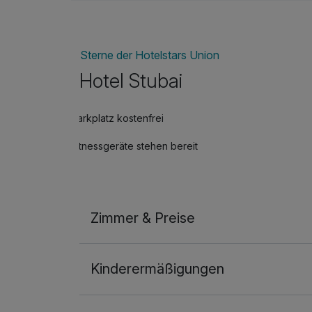
Sterne der Hotelstars Union
Hotel Stubai
Parkplatz kostenfrei
Fitnessgeräte stehen bereit
Zimmer & Preise
Doppelzimmer
Kinderermäßigungen
2 Erwachsene und 1 Kind