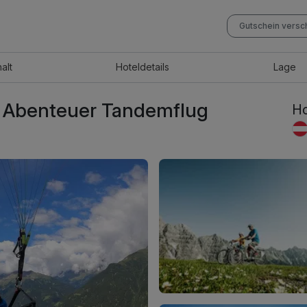
Gutschein vers
halt
Hotel
details
Lage
- Abenteuer Tandemflug
Ho