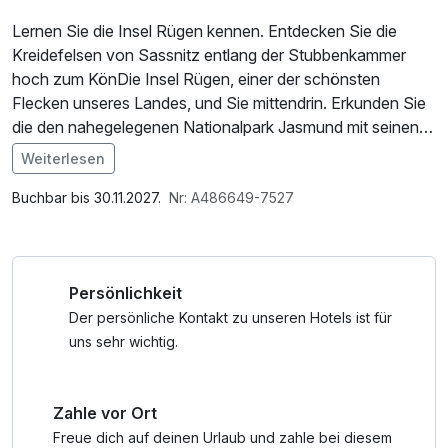
Lernen Sie die Insel Rügen kennen. Entdecken Sie die
Kreidefelsen von Sassnitz entlang der Stubbenkammer
hoch zum KönDie Insel Rügen, einer der schönsten
Flecken unseres Landes, und Sie mittendrin. Erkunden Sie
die den nahegelegenen Nationalpark Jasmund mit seinen
einzigartigen Buchenwäldern und seiner weltberühmten
Weiterlesen
Steilküste, das Unesco-Weltkulturerbe "Königsstuhl", den
Im Angebot enthalten
"Skywalk" im Nationalparkzentrum Königsstuhl, die Granitz
1 Flasche Mineralwasser, Parkplatz, W-LAN Nutzung /
Buchbar bis 30.11.2027.
Nr: A486649-7527
mit dem gleichnamigen Jagdschloss, die endlosen Sand-
Internetnutzung, kostenfreier Kaffee/Tee im Zimmer
und Steinstrände, das jährliche Schauspiel von tausenden
Kranichen und nicht zuletzt Rügen als Hotspot der
Persönlichkeit
Seeadler. Lassen Sie die facettenreiche Natur bei einer
Fahrt mit der traditionsreichen Dampfeisenbahn "Rasender
Der persönliche Kontakt zu unseren Hotels ist für
Roland" an sich vorbeiziehen. Kurzum,...genießen Sie
uns sehr wichtig.
atemberaubende Tage bei uns und fühlen Sie sich wohl.
Zahle vor Ort
Unser ruhig und zwischen Ostsee und Wald gelegenes
Haus ist der ideale Ausgangspunkt zu all diesen und
Freue dich auf deinen Urlaub und zahle bei diesem