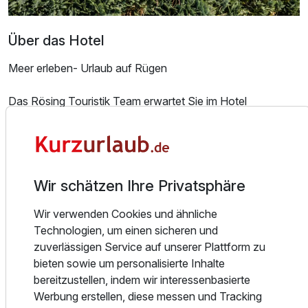
Über das Hotel
Meer erleben- Urlaub auf Rügen
Ausstattung
Das Rösing Touristik Team erwartet Sie im Hotel
Königslinie in Neu Mukran, nahe Sassnitz. Unsere
Für 7 Tage
258,00 €
p.P. ab
Mitarbeiter sind jeden Tag für Sie einsatzbereit und haben
immer ein offenes Ohr für Sie.
Unser Ziel ist es, Ihnen den Aufenthalt zu einem
Wir schätzen Ihre Privatsphäre
unvergesslichen Erlebnis zu gestalten.
Wir verwenden Cookies und ähnliche
Doppelzimmer Superior
Technologien, um einen sicheren und
Genießen Sie bei uns die schönste Zeit des Jahres. Es
2 Erwachsene
zuverlässigen Service auf unserer Plattform zu
erwartet Sie herzlicher Service im unverwechselbaren
bieten sowie um personalisierte Inhalte
Ambiente der Bäderarchitektur.
bereitzustellen, indem wir interessenbasierte
Werbung erstellen, diese messen und Tracking
Der Ort Neu Mukran, das Tor nach Skandinavien und zum