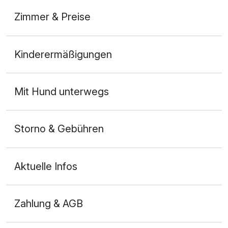
Zimmer & Preise
Doppelzimmer Komfort Meerblick
Kinderermäßigungen
2 Erwachsene
Mit Hund unterwegs
Storno & Gebühren
Aktuelle Infos
Zahlung & AGB