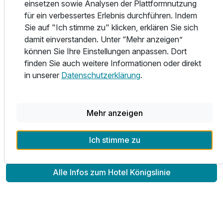
einsetzen sowie Analysen der Plattformnutzung
Baltikum, liegt auf der Halbinsel Jasmund zwischen
für ein verbessertes Erlebnis durchführen. Indem
Sassnitz und dem Ostseebad Binz. Vom kleinen
Sie auf "Ich stimme zu" klicken, erklären Sie sich
Küstendorf hat es sich zu einem bekannten Hafenstandort
damit einverstanden. Unter “Mehr anzeigen”
für Fährlinien und Kreuzfahrtschiffe entwickelt.
können Sie Ihre Einstellungen anpassen. Dort
finden Sie auch weitere Informationen oder direkt
In unmittlebarer Nähe ist das Ostseebad Binz, das größte
in unserer
Datenschutzerklärung
.
Seebad der Insel Rügen, und liegt in weitläufigen
Waldgebieten der Schmalen Heide und im Süden von der
Granitz. Im Westen schmiegt sich Binz an den Schmachter
Mehr anzeigen
See an und im Osten wartet die Prorer Wieck mit dem
Ausstattung
breiten, weißen Sandstrand.
Ich stimme zu
Für 7 Tage
227,00 €
p.P. ab
Alle Infos zum Hotel Königslinie
Familienzimmer