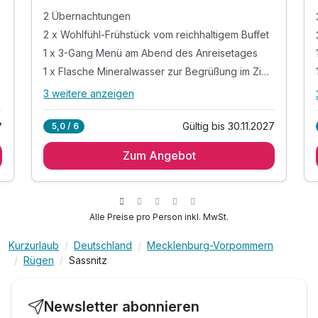
2 Übernachtungen
2 x Wohlfühl-Frühstück vom reichhaltigem Buffet
1 x 3-Gang Menü am Abend des Anreisetages
1 x Flasche Mineralwasser zur Begrüßung im Zimmer
3 weitere anzeigen
Alle Inklusivleistungen
7 enthalten
Gültig bis 30.11.2027
5,0 / 6
7
2 Übernachtungen
Zum Angebot
2 x Wohlfühl-Frühstück vom reichhaltigem Buffet
1 x 3-Gang Menü am Abend des Anreisetages
1 x Flasche Mineralwasser zur Begrüßung im
Zimmer
Alle Preise pro Person inkl. MwSt.
inkl. Kaffee- und Teezubereiter im Zimmer
inkl. Nutzung W-LAN
Kurzurlaub
Deutschland
Mecklenburg-Vorpommern
Rügen
Sassnitz
inkl. Parkplatz am Hotel
Newsletter abonnieren