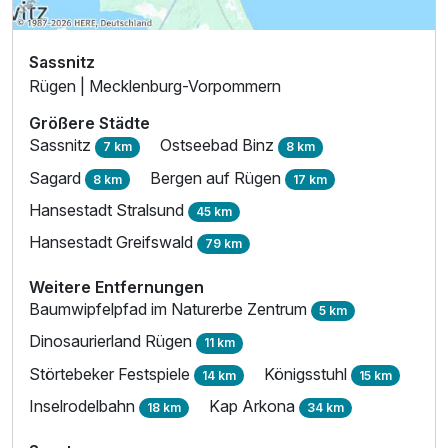
Für 7 Tage
280,00 €
p.P. ab
Sassnitz
Rügen | Mecklenburg-Vorpommern
Größere Städte
Sassnitz
Ostseebad Binz
7 km
8 km
Familienzimmer seitl. Meerblick
Sagard
Bergen auf Rügen
8 km
17 km
2 Erwachsene und 2 Kinder
Hansestadt Stralsund
45 km
Hansestadt Greifswald
79 km
Weitere Entfernungen
Baumwipfelpfad im Naturerbe Zentrum
5 km
Dinosaurierland Rügen
11 km
Störtebeker Festspiele
Königsstuhl
14 km
15 km
Inselrodelbahn
Kap Arkona
18 km
34 km