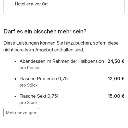
weiteren schönen Ausflugszielen der Insel. Gut
Hotel erst vor Ort.
angebunden an das inselweite Fahrradwege- und
Straßennetz können Sie entspannt Ihre täglichen Touren
planen.
Darf es ein bisschen mehr sein?
Lassen Sie ihren ereignisreichen ersten Tag mit einem
Diese Leistungen können Sie hinzubuchen, sofern diese
inkludiertem Abendessen ausklingen.
nicht bereits im Angebot enthalten sind.
Wir freuen uns auf Sie.igsstuhl im Jasmunder Nationalpark.
Abendessen im Rahmen der Halbpension
24,50 €
Im Norden der Insel Rügen erwartet Sie das Kap Arkona
pro Person
und Vitt – das älteste Fischerdorf auf Rügen.
Flasche Prosecco 0,75l
12,00 €
pro Stück
Flasche Sekt 0,75l
15,00 €
pro Stück
Mehr anzeigen
Flasche Wein 0,75l
15,00 €
pro Stück