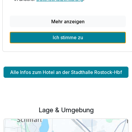
Warnemünde schnell und bequem – ideal für eine kleine
Auszeit am Meer.
Mehr anzeigen
Mit der Gästekarte nutzen Sie zudem den öffentlichen
Nahverkehr kostenfrei. Freuen Sie sich auf eine familiäre
Atmosphäre ohne Hotelketten-Charakter – perfekt für
Ich stimme zu
erholsame Tage in Rostock.
Alle Infos zum Hotel an der Stadthalle Rostock-Hbf
Ausstattung
Zusatznächte
Für 4 Tage
190,50 €
p.P. ab
Lage & Umgebung