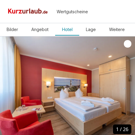
Wertgutscheine
Bilder
Angebot
Hotel
Lage
Weitere
1
1
/
/
26
26