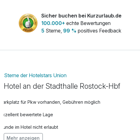
pro Person
Sicher buchen bei Kurzurlaub.de
100.000+
echte Bewertungen
Später Check-out
30,00 €
5
Sterne,
99 %
positives Feedback
pro Zimmer (2 Stunde/n)
Sterne der Hotelstars Union
Hotel an der Stadthalle Rostock-Hbf
Parkplatz für Pkw vorhanden, Gebühren möglich
Exzellent bewertete Lage
Hunde im Hotel nicht erlaubt
Mehr anzeigen
Kostenloses W-LAN