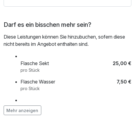
Freuen Sie sich auf drei entspannte Nächte in zentraler
Lage und entdecken Sie die vielfältigen Facetten Rostocks
und der Ostseeküste.
Darf es ein bisschen mehr sein?
Diese Leistungen können Sie hinzubuchen, sofern diese
nicht bereits im Angebot enthalten sind.
Flasche Sekt
25,00 €
pro Stück
Flasche Wasser
7,50 €
pro Stück
Lunchbox
15,00 €
Mehr anzeigen
pro Aufenthalt
Pizza Genuss
9,99 €