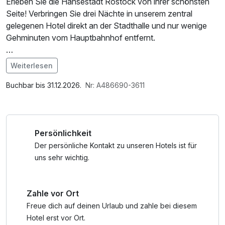
Erleben Sie die Hansestadt Rostock von ihrer schönsten
Seite! Verbringen Sie drei Nächte in unserem zentral
gelegenen Hotel direkt an der Stadthalle und nur wenige
Gehminuten vom Hauptbahnhof entfernt.
Von hier aus erreichen Sie die historische Altstadt, den
Weiterlesen
Stadthafen, zahlreiche Restaurants, Cafés und
Im Angebot enthalten
Einkaufsmöglichkeiten bequem zu Fuß oder mit den
W-LAN Nutzung / Internetnutzung, Nutzung Öffentliches
Buchbar bis 31.12.2026.
Nr: A486690-3611
öffentlichen Verkehrsmitteln. Auch das Seebad
Internetterminal, Coffee to go, Late Check Out
Warnemünde mit seinem feinsandigen Ostseestrand ist
schnell erreichbar und lädt zu einem entspannten
Persönlichkeit
Tagesausflug ein.
Der persönliche Kontakt zu unseren Hotels ist für
Ob Sie Rostock kulturell entdecken, ein Konzert oder eine
uns sehr wichtig.
Veranstaltung in der Stadthalle besuchen oder einfach die
maritime Atmosphäre der Hansestadt genießen möchten –
Zahle vor Ort
unser Hotel ist der ideale Ausgangspunkt für Ihren
Aufenthalt.
Freue dich auf deinen Urlaub und zahle bei diesem
Hotel erst vor Ort.