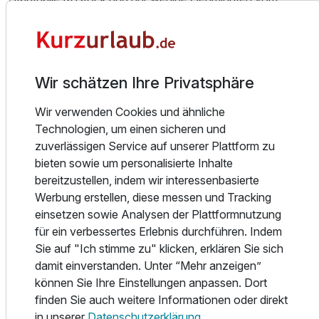
Doppelzimmer Standard
Hauptbahnhof entfernt.
2 Erwachsene
Genießen Sie entspannte Tage in persönlicher Atmosphäre
– ideal für einen Kurzurlaub, einen Städtetrip oder den
Wir schätzen Ihre Privatsphäre
Besuch eines Events.
Wir verwenden Cookies und ähnliche
Die modernen Zimmer sind komfortabel ausgestattet und
Technologien, um einen sicheren und
verfügen über ein eigenes Bad (Dusche/WC), Flachbild-
zuverlässigen Service auf unserer Plattform zu
TV, Schreibtisch und kostenfreies WLAN. Je nach
bieten sowie um personalisierte Inhalte
Kategorie erwarten Sie zusätzlich ein Balkon oder ein
bereitzustellen, indem wir interessenbasierte
großzügiger Sitzbereich.
Werbung erstellen, diese messen und Tracking
einsetzen sowie Analysen der Plattformnutzung
Trotz der zentralen Lage bietet das Haus eine ruhige
für ein verbessertes Erlebnis durchführen. Indem
Umgebung – perfekt zum Abschalten. Kaffee und Tee
Sie auf "Ich stimme zu" klicken, erklären Sie sich
stehen Ihnen rund um die Uhr kostenfrei zur Verfügung.
damit einverstanden. Unter “Mehr anzeigen”
können Sie Ihre Einstellungen anpassen. Dort
Dank der hervorragenden Anbindung erreichen Sie die
finden Sie auch weitere Informationen oder direkt
Rostocker Altstadt, den Stadthafen sowie das Ostseebad
in unserer
Datenschutzerklärung
.