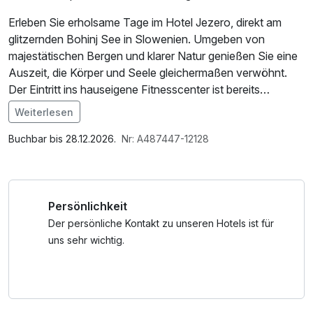
Erleben Sie erholsame Tage im Hotel Jezero, direkt am
glitzernden Bohinj See in Slowenien. Umgeben von
majestätischen Bergen und klarer Natur genießen Sie eine
Auszeit, die Körper und Seele gleichermaßen verwöhnt.
Der Eintritt ins hauseigene Fitnesscenter ist bereits
inklusive und bietet Ihnen die perfekte Ergänzung zu
Weiterlesen
entspannenden Momenten am See. Gönnen Sie sich
Im Angebot enthalten
diesen Kurzurlaub voller Wohlbefinden, Aktivität und
Parkplatz, Nutzung des Fitnessbereichs, W-LAN Nutzung /
Buchbar bis 28.12.2026.
Nr: A487447-12128
slowenischer Gastfreundschaft – und lassen Sie den Alltag
Internetnutzung
einfach hinter sich.
Persönlichkeit
Der persönliche Kontakt zu unseren Hotels ist für
uns sehr wichtig.