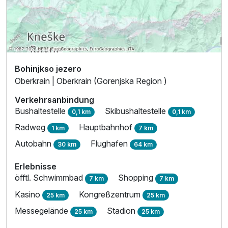
Bohinjkso jezero
Oberkrain | Oberkrain (Gorenjska Region )
Verkehrsanbindung
Bushaltestelle
Skibushaltestelle
0,1 km
0,1 km
Radweg
Hauptbahnhof
1 km
7 km
Autobahn
Flughafen
30 km
64 km
Erlebnisse
öfftl. Schwimmbad
Shopping
7 km
7 km
Kasino
Kongreßzentrum
25 km
25 km
Messegelände
Stadion
25 km
25 km