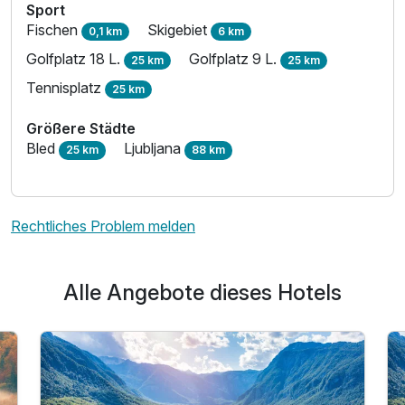
Sport
Fischen
Skigebiet
0,1 km
6 km
Golfplatz 18 L.
Golfplatz 9 L.
25 km
25 km
Tennisplatz
25 km
Größere Städte
Bled
Ljubljana
25 km
88 km
Rechtliches Problem melden
Alle Angebote dieses Hotels