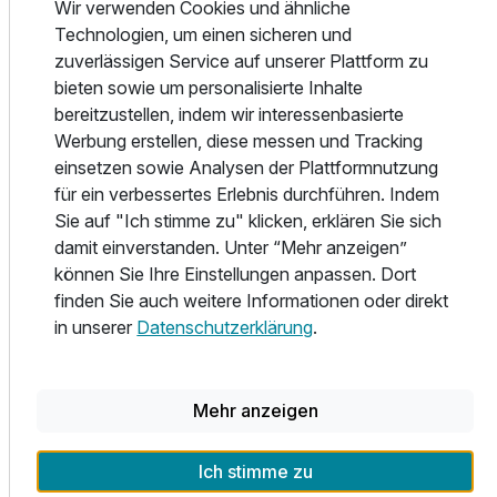
Wir verwenden Cookies und ähnliche
Sitzbereich.
Technologien, um einen sicheren und
Den Gästen stehen komfortabel eingerichtete Zimmer, ein
zuverlässigen Service auf unserer Plattform zu
Wellnessbereich mit Hallenbad, einem Fitnesscenter, zwei
bieten sowie um personalisierte Inhalte
finnischen Saunen, Massagen sowie gemütlichen
bereitzustellen, indem wir interessenbasierte
Terrassen zum Entspannen zur Verfügung. Für kulinarische
Werbung erstellen, diese messen und Tracking
Erlebnisse erwarten Sie zwei Restaurants mit großzügigen,
einsetzen sowie Analysen der Plattformnutzung
überdachten Terrassen - das Buffet‑Restaurant Vrtovin
für ein verbessertes Erlebnis durchführen. Indem
und das à‑la‑carte‑Restaurant Zlatovčica und ein Café.
Sie auf "Ich stimme zu" klicken, erklären Sie sich
damit einverstanden. Unter “Mehr anzeigen”
Die Verbindung aus alpiner Natur, Seeidylle und moderner
können Sie Ihre Einstellungen anpassen. Dort
Hotelausstattung macht das Hotel Jezero zu einem idealen
finden Sie auch weitere Informationen oder direkt
Ort für Erholung und Aktivurlaub zugleich. Perfekt für
in unserer
Datenschutzerklärung
.
Tagesausflüge, nur etwa 27 km bis zum idyllischen Ort
Bled!
Mehr anzeigen
Ausstattung
Alle Infos zum Hotel Jezero
Ich stimme zu