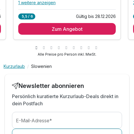
1 weitere anzeigen
Alle Inklusivleistungen
5 enthalten
6
Gültig bis 28.12.2026
5,5 / 6
3 Übernachtungen
Zum Angebot
3 x reichhaltiges Frühstück vom Buffet
inkl. Nutzung des Innen-Pools
inkl. Nutzung des Fitnessraumes
inkl. Parkplatz & W-LAN Nutzung
Alle Preise pro Person inkl. MwSt.
Kurzurlaub
Slowenien
Newsletter abonnieren
Persönlich kuratierte Kurzurlaub-Deals direkt in
dein Postfach
E-Mail-Adresse*