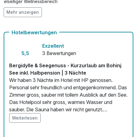
Vielseitiger Wellnessbereich
Mehr anzeigen
Hunde im Hotel nicht erlaubt
Auch vegetarische Speisen
Hotelbewertungen
Fitnessgeräte stehen bereit
Exzellent
Kostenloses W-LAN
5,5
3 Bewertungen
Zimmerservice verfügbar
Bergidylle & Seegenuss - Kurzurlaub am Bohinj
See inkl. Halbpension | 3 Nächte
Mit Hotelbar
Wir haben 3 Nächte im Hotel mit HP genossen.
Personal sehr freundlich und entgegenkommend. Das
Zimmer gross, sauber mit tollem Ausblick auf den See.
Das Hotelpool sehr gross, warmes Wasser und
sauber. Die Sauna haben wir nicht genutzt.
Frühstück- und Abendessen in Buffetform war sehr
Weiterlesen
umfangreich und gut. Für ein 4 Sterne Hotel hätten
wir uns allerdings Bademantel und Handtücher für das