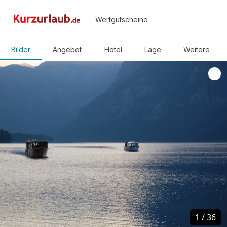
Wertgutscheine
Bilder
Angebot
Hotel
Lage
Weitere
1
1
/
/
36
36