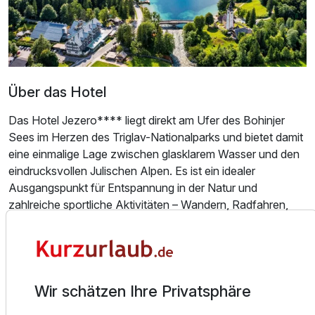
Für 7 Tage
480,00 €
p.P. ab
Über das Hotel
Dreibettzimmer
Das Hotel Jezero**** liegt direkt am Ufer des Bohinjer
2 Erwachsene und 1 Kind
Sees im Herzen des Triglav-Nationalparks und bietet damit
eine einmalige Lage zwischen glasklarem Wasser und den
eindrucksvollen Julischen Alpen. Es ist ein idealer
Ausgangspunkt für Entspannung in der Natur und
zahlreiche sportliche Aktivitäten – Wandern, Radfahren,
verschiedene Wassersporten und Skifahren im Winter.
Das Hotel verfügt über 71 Zimmer und fünf Suiten. Die
Zimmer sind modern eingerichtet und bieten Balkon oder
Wir schätzen Ihre Privatsphäre
Terrasse mit Sitzgelegenheit, Kabel-TV, Minibar oder
Kühlschrank, Safe, Haartrockner und teils einen