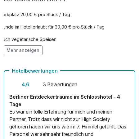
pro Stück
Frühstück aufs Zimmer
25,00 €
Parkplatz 20,00 € pro Stück / Tag
pro Person
Hunde im Hotel erlaubt für 30,00 € pro Stück / Tag
Kaffeegedeck Château
25,00 €
pro Person
Auch vegetarische Speisen
Mehr anzeigen
Fitnessgeräte stehen bereit
Kulinarischer Genuss für unterwegs
15,00 €
Kostenloses W-LAN
pro Aufenthalt
Hotelbewertungen
Mit Hotelbar
Leihfahrrad (1 Tag)
20,00 €
4,6
3 Bewertungen
pro Person
Berliner Entdeckerträume im Schlosshotel - 4
Tage
Es war ein tolle Erfahrung für mich und meinen
Partner. Trotz dass wir nicht zur High Society
gehören haben wir uns wie im 7. Himmel gefühlt. Das
Personal war sehr sehr freundlich und