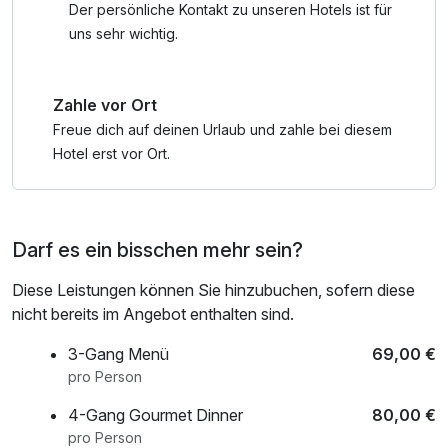
Während Sie die Ruhe des Grunewalds und entspannende
Der persönliche Kontakt zu unseren Hotels ist für
Stunden im Spa erleben, erwartet auch Ihr Hund ein
uns sehr wichtig.
herzliches Willkommen. Mit Fahrrad und Natur vor der Tür
steht gemeinsamen Erlebnissen nichts im Weg.
Zahle vor Ort
Freue dich auf deinen Urlaub und zahle bei diesem
Hotel erst vor Ort.
Darf es ein bisschen mehr sein?
Diese Leistungen können Sie hinzubuchen, sofern diese
nicht bereits im Angebot enthalten sind.
3-Gang Menü
69,00 €
pro Person
4-Gang Gourmet Dinner
80,00 €
pro Person