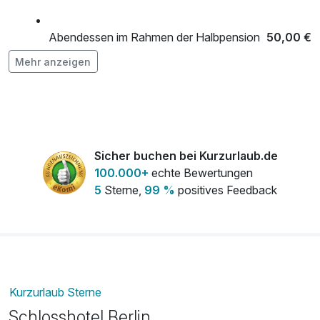
Abendessen im Rahmen der Halbpension
50,00 €
2 Gang
Mehr anzeigen
pro Person
Château Candle-Light-Dinner
80,00 €
pro Person
Sicher buchen bei Kurzurlaub.de
Flasche Champagner 0,75l
70,00 €
100.000+
echte Bewertungen
pro Stück
5
Sterne,
99 %
positives Feedback
Flasche Sekt 0,75l
40,00 €
pro Stück
Flasche Wein 0,75l
35,00 €
pro Stück
Kurzurlaub Sterne
frischer Strauß Blumen auf dem Zimmer
35,00 €
Schlosshotel Berlin