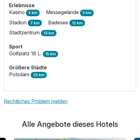
Erlebnisse
Kasino
Messegelände
5 km
5 km
Stadion
Badesee
7 km
12 km
Stadtzentrum
13 km
Sport
Golfplatz 18 L.
15 km
Größere Städte
Potsdam
25 km
Rechtliches Problem melden
Alle Angebote dieses Hotels