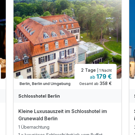
2 Tage
| 1 Nacht
179 €
ab
Viele Termine frei
358 €
Gesamt ab
Berlin, Berlin und Umgebung
Schlosshotel Berlin
Kleine Luxusauszeit im Schlosshotel im
Grunewald Berlin
1 Übernachtung
1 x luxuriöses Schlossfrühstück vom Buffet