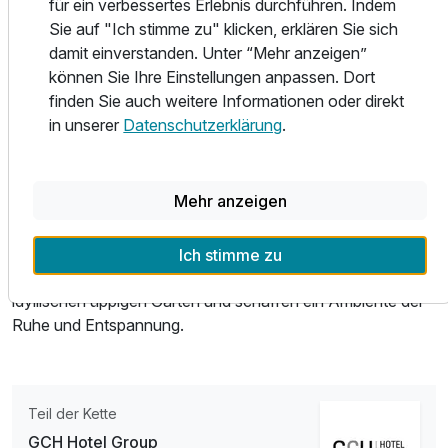
für ein verbessertes Erlebnis durchführen. Indem
Entworfen vom renommierten Künstler Patrick Hellmann,
Sie auf "Ich stimme zu" klicken, erklären Sie sich
vereint unser Boutique-Hotel mühelos moderne Eleganz
damit einverstanden. Unter “Mehr anzeigen”
mit zeitloser Raffinesse. Mit seiner jahrhundertealten
können Sie Ihre Einstellungen anpassen. Dort
Geschichte und außergewöhnlichem Service strahlt jede
finden Sie auch weitere Informationen oder direkt
Ecke einen einzigartigen Charakter aus und lädt die Gäste
in unserer
Datenschutzerklärung
.
ein, sich in einem unvergleichlichen Erlebnis zu verwöhnen.
Ursprünglich im Jahr 1911 erbaut, reflektiert unser
Mehr anzeigen
Designhotel den Stil der italienischen Paläste des 18.
Jahrhunderts aus der Renaissance. Die individuell
gestalteten Gästezimmer und Suiten unseres
Ich stimme zu
architektonischen Juwels bieten einen Blick auf einen
idyllischen üppigen Garten und schaffen ein Ambiente der
Ruhe und Entspannung.
Teil der Kette
GCH Hotel Group