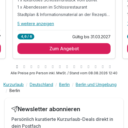
1 x Abendessen im Schlossrestaurant
Stadtplan & Informationsmaterial an der Rezeption
5 weitere anzeigen
Alle Inklusivleistungen
9 enthalten
7
Gültig bis 31.03.2027
4,6 / 6
1 Übernachtung
Zum Angebot
1 x luxuriöses Schlossfrühstück vom Buffet
1 x Abendessen im Schlossrestaurant
Stadtplan & Informationsmaterial an der
Rezeption
Alle Preise pro Person inkl. MwSt. / Stand vom 08.08.2026 12:40
tägliche Erholung im Wellnessbereich
mit Innenpool, finnischer Sauna & Dampfbad
Kurzurlaub
Deutschland
Berlin
Berlin und Umgebung
Berlin
Leihbademantel und Slipper auf dem Zimmer
täglicher Zugang zum Fitnessstudio
inkl. Nutzung WLAN
Newsletter abonnieren
Persönlich kuratierte Kurzurlaub-Deals direkt in
dein Postfach