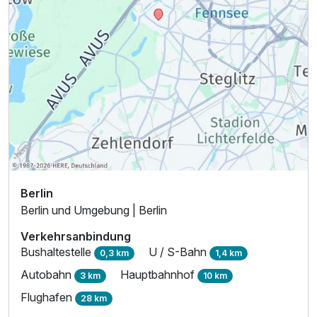
Berlin
Berlin und Umgebung | Berlin
Verkehrsanbindung
Bushaltestelle
U / S-Bahn
0,3 km
1,4 km
Autobahn
Hauptbahnhof
3 km
10 km
Flughafen
28 km