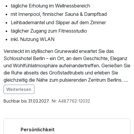
tägliche Erholung im Wellnessbereich
mit Innenpool, finnischer Sauna & Dampfbad
Leihbademantel und Slipper auf dem Zimmer
täglicher Zugang zum Fitnessstudio
inkl. Nutzung WLAN
Versteckt im idyllischen Grunewald erwartet Sie das
Schlosshotel Berlin – ein Ort, an dem Geschichte, Eleganz
und Wohlfühlatmosphäre aufeinandertreffen. Genießen Sie
die Ruhe abseits des Großstadtrubels und erleben Sie
gleichzeitig die Nähe zum pulsierenden Zentrum Berlins. Ob
entspannte Stunden im Spa, kulinarische Highlights im
Weiterlesen
stilvollen Ambiente oder ein Spaziergang durch den grünen
Im Angebot enthalten
Grunewald – hier finden Sie den perfekten Rahmen für
Nutzung des Fitnessbereichs, Nutzung des
Buchbar bis 31.03.2027.
Nr: A487762-12032
erholsame Tage voller Genuss und Inspiration.
Wellnessbereichs, W-LAN Nutzung / Internetnutzung
Genießen Sie eine stilvolle Auszeit im Schlosshotel Berlin
Persönlichkeit
und nehmen Sie Ihren vierbeinigen Freund einfach mit.