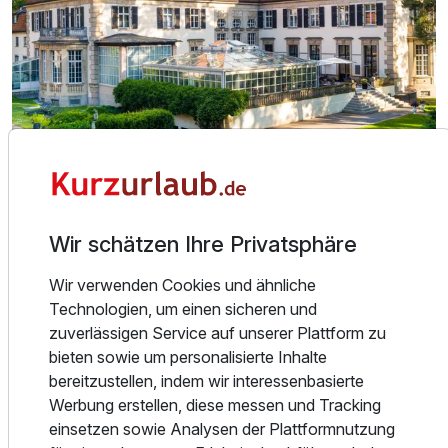
2 Erwachsene
Über das Hotel
Wir schätzen Ihre Privatsphäre
Erleben Sie die Essenz des urbanen Charmes Berlins in
Wir verwenden Cookies und ähnliche
unserem Boutique-Hotel, dem Schlosshotel Berlin.
Technologien, um einen sicheren und
Gelegen im Herzen des exklusiven Wohnviertels
zuverlässigen Service auf unserer Plattform zu
Grunewald, bietet unser Designhotel einen einmaligen
bieten sowie um personalisierte Inhalte
Rückzugsort für anspruchsvolle Geschäfts- und
Ausstattung
bereitzustellen, indem wir interessenbasierte
Freizeitreisende, die dem Trubel der Innenstadt entfliehen
Werbung erstellen, diese messen und Tracking
möchten.
Für 4 Tage
451,25 €
einsetzen sowie Analysen der Plattformnutzung
p.P. ab