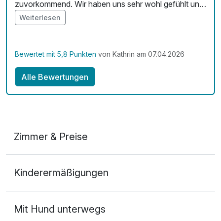
zuvorkommend. Wir haben uns sehr wohl gefühlt und
wir kommen jederzeit gerne wieder.
Weiterlesen
Bewertet mit 5,8 Punkten
von Kathrin am 07.04.2026
Alle Bewertungen
Zimmer & Preise
Doppelzimmer Deluxe
Kinderermäßigungen
2 Erwachsene
Mit Hund unterwegs