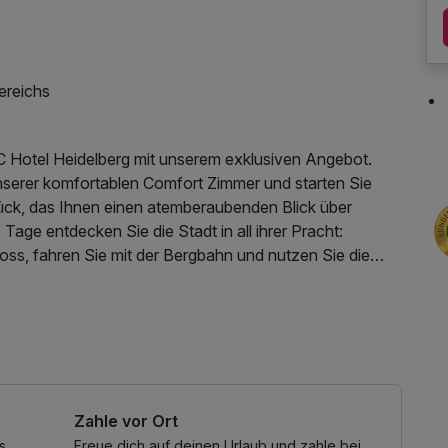
ereichs
 Hotel Heidelberg mit unserem exklusiven Angebot.
nserer komfortablen Comfort Zimmer und starten Sie
tück, das Ihnen einen atemberaubenden Blick über
 Tage entdecken Sie die Stadt in all ihrer Pracht:
ss, fahren Sie mit der Bergbahn und nutzen Sie die
grüßung erwartet Sie ein erfrischender Welcome Drink
ter zu gestalten, bieten wir Ihnen einen Late Check
eben Sie Heidelberg in seiner schönsten Form!
Zahle vor Ort
s
Freue dich auf deinen Urlaub und zahle bei