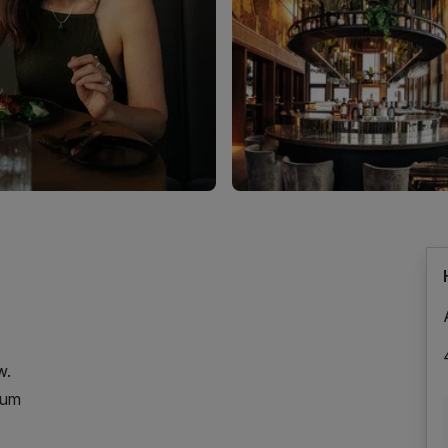
w.
seum