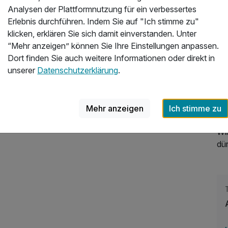
Analysen der Plattformnutzung für ein verbessertes
Eu
Erlebnis durchführen. Indem Sie auf "Ich stimme zu"
bie
klicken, erklären Sie sich damit einverstanden. Unter
Ba
“Mehr anzeigen” können Sie Ihre Einstellungen anpassen.
Bo
Dort finden Sie auch weitere Informationen oder direkt in
unserer
Datenschutzerklärung
.
Da
au
Es 
Ho
Mehr anzeigen
Ich stimme zu
Wir
dür
267,00 €
p.P. ab