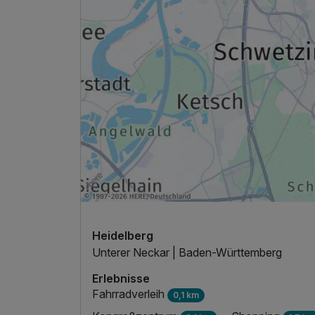
Ausstattung
Zusatznächte
Für 4 Tage
Heidelberg
Unterer Neckar | Baden-Württemberg
Erlebnisse
Fahrradverleih
0,1 km