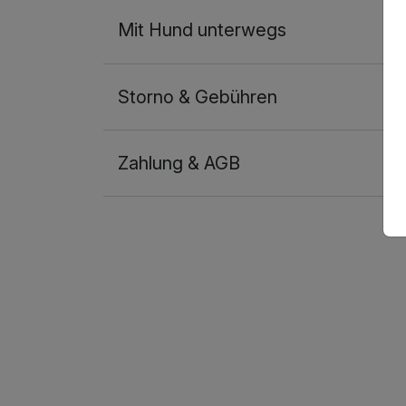
Mit Hund unterwegs
Storno & Gebühren
Zahlung & AGB
Ausstattung
Zusatznächte
Für 4 Tage