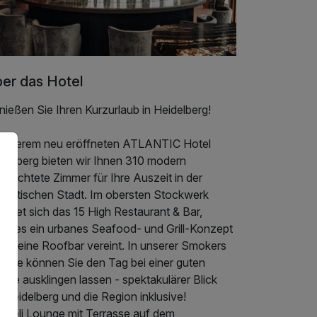
er das Hotel
ießen Sie Ihren Kurzurlaub in Heidelberg!
 unserem neu eröffneten ATLANTIC Hotel
idelberg bieten wir Ihnen 310 modern
gerichtete Zimmer für Ihre Auszeit in der
mantischen Stadt. Im obersten Stockwerk
indet sich das 15 High Restaurant & Bar,
lches ein urbanes Seafood- und Grill-Konzept
wie eine Roofbar vereint. In unserer Smokers
unge können Sie den Tag bei einer guten
arre ausklingen lassen - spektakulärer Blick
 Heidelberg und die Region inklusive!
e Deli Lounge mit Terrasse auf dem