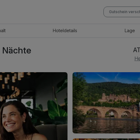
Gutschein vers
halt
Hotel
details
Lage
3 Nächte
AT
He