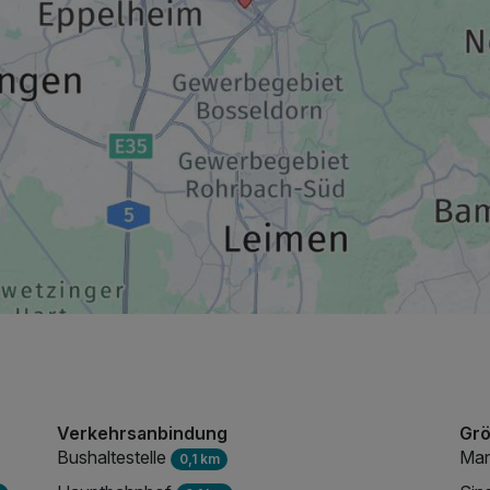
402,00 €
p.P. ab
Verkehrsanbindung
Grö
Bushaltestelle
Ma
0,1 km