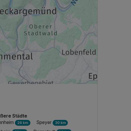
ßere Städte
nnheim
Speyer
26 km
30 km