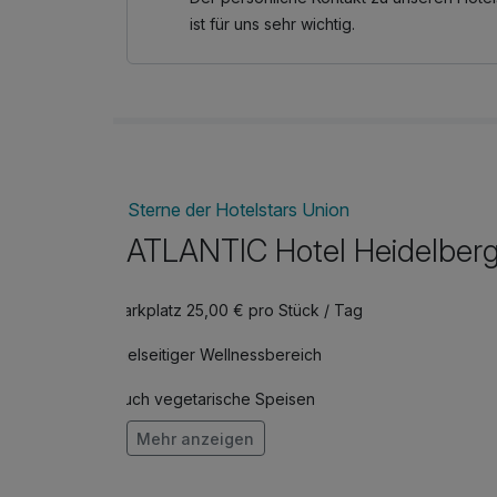
ist für uns sehr wichtig.
Sterne der Hotelstars Union
ATLANTIC Hotel Heidelber
Parkplatz 25,00 € pro Stück / Tag
Vielseitiger Wellnessbereich
Auch vegetarische Speisen
Mehr anzeigen
Fitnessgeräte stehen bereit
Mit Hotelbar