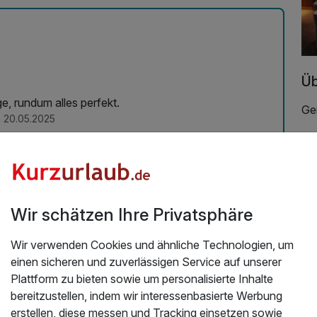
Üb
, rundum alles perfekt.
Gen
 20.05.2025
In
He
ein
ro
Wir schätzen Ihre Privatsphäre
bef
we
Wir verwenden Cookies und ähnliche Technologien, um
so
einen sicheren und zuverlässigen Service auf unserer
Lo
Plattform zu bieten sowie um personalisierte Inhalte
Zig
bereitzustellen, indem wir interessenbasierte Werbung
auf
erstellen, diese messen und Tracking einsetzen sowie
Di