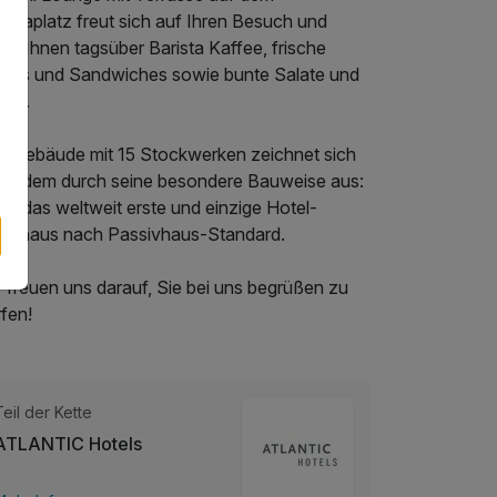
ropaplatz freut sich auf Ihren Besuch und
tet Ihnen tagsüber Barista Kaffee, frische
gels und Sandwiches sowie bunte Salate und
wls.
s Gebäude mit 15 Stockwerken zeichnet sich
ßerdem durch seine besondere Bauweise aus:
ist das weltweit erste und einzige Hotel-
chhaus nach Passivhaus-Standard.
 freuen uns darauf, Sie bei uns begrüßen zu
fen!
Teil der Kette
ATLANTIC Hotels