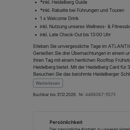
*inkl. Heidelberg Guide
*inkl. Rabatte bei Führungen und Touren
1 x Welcome Drink
inkl. Nutzung unseres Wellness- & Fitnessb
inkl. Late Check-Out bis 13:00 Uhr
Erleben Sie unvergessliche Tage im ATLANTIC
Genießen Sie drei Übernachtungen in einem u
Ihren Tag mit einem herrlichen Rooftop Frühs
Heidelberg bietet. Mit der Heidelberg Card für 3
Besuchen Sie das berühmte Heidelberger Schlo
öffentlichen Verkehrsmittel kostenfrei. Zur Be
Weiterlesen
pro Person. Um Ihren Aufenthalt noch entspann
Im Angebot enthalten
Out bis 13:00 Uhr an. Buchen Sie jetzt und erl
kostenfreier Kaffee/Tee im Zimmer
Buchbar bis 31.12.2026.
Nr: A488087-11273
Persönlichkeit
Der persönliche Kontakt zu unseren Hotel