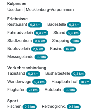
Kölpinsee
Usedom | Mecklenburg-Vorpommern
Erlebnisse
Restaurant
Badestelle
0,2 km
0,3 km
Fahrradverleih
Strand
0,3 km
0,3 km
Stadtzentrum
Shopping
0,4 km
1 km
Bootsverleih
Kasino
2,5 km
16 km
Messegelände
80 km
Verkehrsanbindung
Taxistand
Bushaltestelle
0,2 km
0,3 km
Wanderwege
Hauptbahnhof
0,4 km
18 km
Flughafen
Autobahn
25 km
30 km
Sport
Fischen
Reitmöglichk.
0,3 km
0,5 km