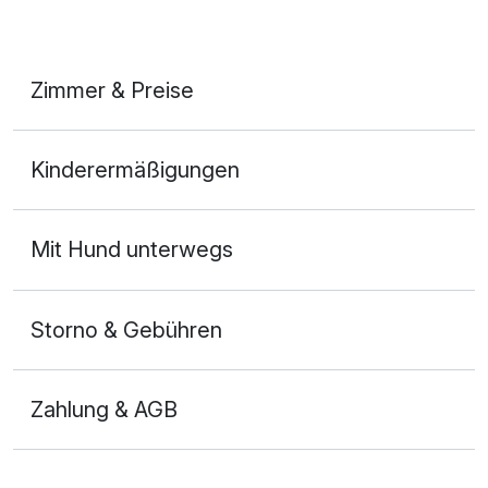
Zimmer & Preise
Doppelzimmer
Kinderermäßigungen
2 Erwachsene und 2 Kinder
Mit Hund unterwegs
Storno & Gebühren
Zahlung & AGB