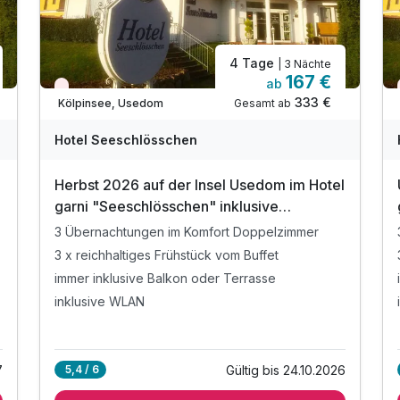
4 Tage
| 3 Nächte
167 €
ab
Wieder frei ab September
333 €
Gesamt ab
Kölpinsee, Usedom
Hotel Seeschlösschen
l
Herbst 2026 auf der Insel Usedom im Hotel
garni "Seeschlösschen" inklusive
Frühstücksbuffet (3Ü.)
3 Übernachtungen im Komfort Doppelzimmer
3 x reichhaltiges Frühstück vom Buffet
immer inklusive Balkon oder Terrasse
inklusive WLAN
7
Gültig bis 24.10.2026
5,4 / 6