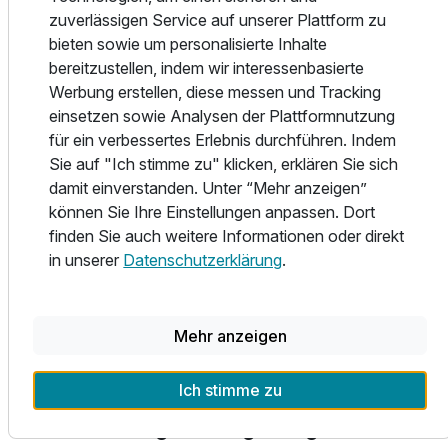
zuverlässigen Service auf unserer Plattform zu
Anreise bitte von 15 bis 17 Uhr, sollten Sie später anreisen,
bieten sowie um personalisierte Inhalte
bitte bis spätestens 16 Uhr telefonisch unter 038375-2390
bereitzustellen, indem wir interessenbasierte
anmelden!
Werbung erstellen, diese messen und Tracking
einsetzen sowie Analysen der Plattformnutzung
Wenn Sie einen PKW-Stellplatz benötigen, überweisen Sie
für ein verbessertes Erlebnis durchführen. Indem
bitte zusätzlich 5,- EUR pro Nacht.
Sie auf "Ich stimme zu" klicken, erklären Sie sich
damit einverstanden. Unter “Mehr anzeigen”
Wir freuen uns auf Ihre Besuch!
können Sie Ihre Einstellungen anpassen. Dort
finden Sie auch weitere Informationen oder direkt
in unserer
Datenschutzerklärung
.
Alle Infos zum Hotel Seeschlösschen
Mehr anzeigen
Ich stimme zu
Lage & Umgebung