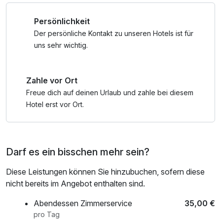
Sie mit einem gravierten Mini-Liebesschloss in Herzform
Persönlichkeit
ein bleibendes Zeichen Ihrer Verbundenheit.
Der persönliche Kontakt zu unseren Hotels ist für
Abgerundet wird Ihre Auszeit durch eine sinnliche Love
uns sehr wichtig.
Surprise von Amorelie – für Momente, die noch lange
nachwirken. Ein Package voller Gefühl, Genuss und kleiner
Zahle vor Ort
Details, die Großes bewirken.
Freue dich auf deinen Urlaub und zahle bei diesem
Hotel erst vor Ort.
Darf es ein bisschen mehr sein?
Diese Leistungen können Sie hinzubuchen, sofern diese
nicht bereits im Angebot enthalten sind.
Abendessen Zimmerservice
35,00 €
pro Tag