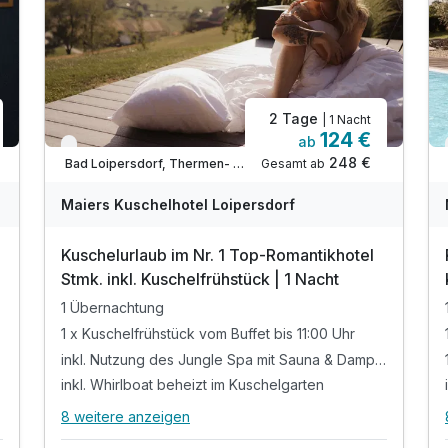
2 Tage
| 1 Nacht
124 €
ab
Verfügbar bis Januar
248 €
Gesamt ab
Bad Loipersdorf, Thermen- & Vulkanland Steiermark
Maiers Kuschelhotel Loipersdorf
Kuschelurlaub im Nr. 1 Top-Romantikhotel
Stmk. inkl. Kuschelfrühstück | 1 Nacht
1 Übernachtung
1 x Kuschelfrühstück vom Buffet bis 11:00 Uhr
inkl. Nutzung des Jungle Spa mit Sauna & Dampfbad
inkl. Whirlboat beheizt im Kuschelgarten
8 weitere anzeigen
Alle Inklusivleistungen
12 enthalten