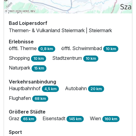
Bad Loipersdorf
Thermen- & Vulkanland Steiermark | Steiermark
Erlebnisse
öfftl. Therme
öfftl. Schwimmbad
0,8 km
10 km
Shopping
Stadtzentrum
10 km
10 km
Naturpark
15 km
Verkehrsanbindung
Hauptbahnhof
Autobahn
4,5 km
20 km
Flughafen
68 km
Größere Städte
Graz
Eisenstadt
Wien
65 km
145 km
160 km
Sport