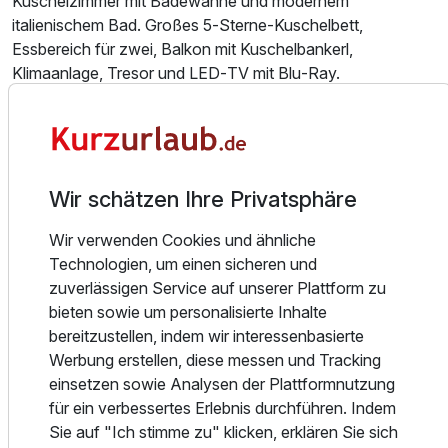
Kuschelzimmer mit Badewanne und modernem
italienischem Bad. Großes 5‑Sterne‑Kuschelbett,
Essbereich für zwei, Balkon mit Kuschelbankerl,
Klimaanlage, Tresor und LED‑TV mit Blu‑Ray.
Unsere JUNIORSUITEN:
- Juniorsuite Black Magic: Elegante Suite in Schwarz mit
Kristall‑ und Goldakzenten, Kuschelteppich und
Armanifliesen. Großes Kuschelbett, italienisches Bad mit
Wir schätzen Ihre Privatsphäre
Rainshower und separatem WC. Whirlpool oder
Wir verwenden Cookies und ähnliche
Doppelbadewanne, Bretz‑Sofa oder Essbereich,
Technologien, um einen sicheren und
Klimaanlage, französischer Balkon, Minibar mit
zuverlässigen Service auf unserer Plattform zu
Kaffeemaschine, Safe, Telefon und LED‑TV mit Blu‑Ray.
bieten sowie um personalisierte Inhalte
Ausstattung
bereitzustellen, indem wir interessenbasierte
- Juniorsuite White Romantic: 40 m² in elegantem Weiß mit
Werbung erstellen, diese messen und Tracking
Kristall‑ und Golddetails sowie Armanifliesen. Großes
Für 2 Tage
274,00 €
p.P. ab
einsetzen sowie Analysen der Plattformnutzung
Kuschelbett, italienisches Bad mit Rainshower und
für ein verbessertes Erlebnis durchführen. Indem
separatem WC. Whirlpool oder Doppelbadewanne,
Sie auf "Ich stimme zu" klicken, erklären Sie sich
teilweise französischer Balkon, Bretz‑Sofa, Essbereich,