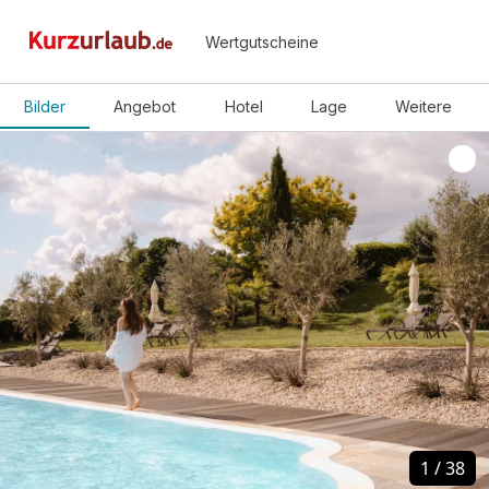
Wertgutscheine
Bilder
Angebot
Hotel
Lage
Weitere
1
1
/
/
38
38