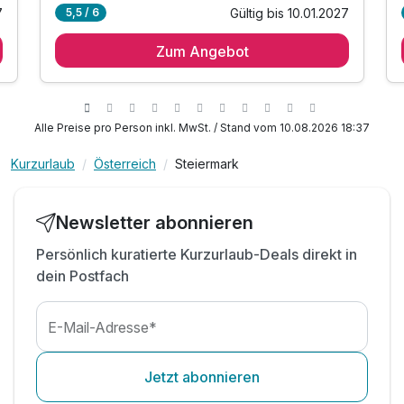
7
Gültig bis 10.01.2027
5,5 / 6
1 Übernachtung
Zum Angebot
1 x Kuschelfrühstück vom Buffet bis 11:00 Uhr
inkl. Nutzung des Jungle Spa mit Sauna &
Dampfbad
inkl. Whirlboat beheizt im Kuschelgarten
Alle Preise pro Person inkl. MwSt. / Stand vom 10.08.2026 18:37
inkl. Kuschelgarten mit beheizten Pool
e
kostenfreier DVD Verleih an der Rezeption
Kurzurlaub
Österreich
Steiermark
Bademäntel & Badetücher inklusive
TIPP: Private Rooms vorab reservieren
Newsletter abonnieren
TIPP: Love Bags vorab reservieren
Persönlich kuratierte Kurzurlaub-Deals direkt in
TIPP: Love-Dinner am Abend vorab reservieren
dein Postfach
Zimmerbilder sind Beispielbilder die Ausstattung
und das Design können leicht variieren
E-Mail-Adresse*
Jetzt abonnieren