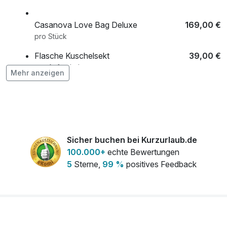
Casanova Love Bag Deluxe
169,00 €
pro Stück
Flasche Kuschelsekt
39,00 €
pro Aufenthalt
Mehr anzeigen
Fun Love Bag
139,00 €
pro Stück
Sicher buchen bei Kurzurlaub.de
Kinky Lovebag
93,00 €
100.000+
echte Bewertungen
pro Stück
5
Sterne,
99 %
positives Feedback
Kuschelfrühstück in den Federn
25,00 €
pro Tag
Liebesbotschaft
22,00 €
pro Aufenthalt