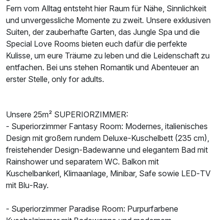
Fern vom Alltag entsteht hier Raum für Nähe, Sinnlichkeit
und unvergessliche Momente zu zweit. Unsere exklusiven
Suiten, der zauberhafte Garten, das Jungle Spa und die
Special Love Rooms bieten euch dafür die perfekte
Kulisse, um eure Träume zu leben und die Leidenschaft zu
entfachen. Bei uns stehen Romantik und Abenteuer an
erster Stelle, only for adults.
Ausstattung
Unsere 25m² SUPERIORZIMMER:
- Superiorzimmer Fantasy Room: Modernes, italienisches
Für 2 Tage
244,00 €
p.P. ab
Design mit großem rundem Deluxe‑Kuschelbett (235 cm),
freistehender Design‑Badewanne und elegantem Bad mit
Rainshower und separatem WC. Balkon mit
Kuschelbankerl, Klimaanlage, Minibar, Safe sowie LED‑TV
mit Blu‑Ray.
Suite/n
2 Erwachsene
- Superiorzimmer Paradise Room: Purpurfarbene