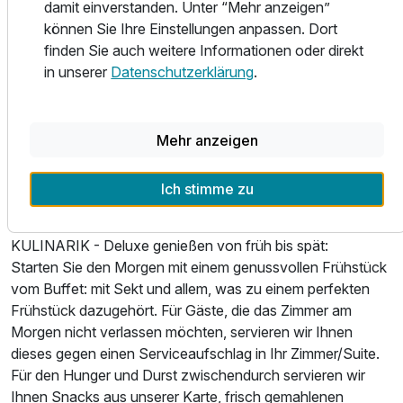
damit einverstanden. Unter “Mehr anzeigen”
Klimaanlage, Minibar mit Kaffeemaschine, Safe, Telefon
können Sie Ihre Einstellungen anpassen. Dort
und LED‑TV mit Blu‑Ray.
finden Sie auch weitere Informationen oder direkt
in unserer
Datenschutzerklärung
.
Unsere SUPERIORSUITEN:
80 m² Luxus mit extragroßem Seally‑Deluxe‑Bett,
Open‑Space‑Bad mit großer Dusche, separatem WC/Bidet
und freistehender Badewanne. Highlights:
Mehr anzeigen
Pole‑Dance‑Stange, zwei Balkone, eigener Spa‑Bereich
mit Wasserbett und Infrarot‑Sauna. Klimaanlage,
Ich stimme zu
Zimmerbar mit Kaffeemaschine und elektronischer Safe.
KULINARIK - Deluxe genießen von früh bis spät:
Starten Sie den Morgen mit einem genussvollen Frühstück
vom Buffet: mit Sekt und allem, was zu einem perfekten
Frühstück dazugehört. Für Gäste, die das Zimmer am
Morgen nicht verlassen möchten, servieren wir Ihnen
dieses gegen einen Serviceaufschlag in Ihr Zimmer/Suite.
Für den Hunger und Durst zwischendurch servieren wir
Ihnen Snacks aus unserer Karte, frisch gemahlenen