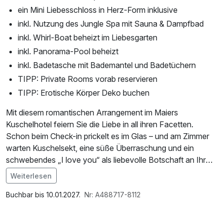
ein Mini Liebesschloss in Herz-Form inklusive
inkl. Nutzung des Jungle Spa mit Sauna & Dampfbad
inkl. Whirl-Boat beheizt im Liebesgarten
inkl. Panorama-Pool beheizt
inkl. Badetasche mit Bademantel und Badetüchern
TIPP: Private Rooms vorab reservieren
TIPP: Erotische Körper Deko buchen
Mit diesem romantischen Arrangement im Maiers
Kuschelhotel feiern Sie die Liebe in all ihren Facetten.
Schon beim Check-in prickelt es im Glas – und am Zimmer
warten Kuschelsekt, eine süße Überraschung und ein
schwebendes „I love you“ als liebevolle Botschaft an Ihre
gemeinsame Zeit.
Weiterlesen
Im Angebot enthalten
Genießen Sie ein ausgedehntes Kuschelfrühstück bis 11
1 x Welcome Drink, Saunabenutzung, Saunatuch,
Buchbar bis 10.01.2027.
Nr: A488717-8112
Uhr, lassen Sie sich abends bei einem 4-Gänge-Deluxe-
Leihbademantel, Parkplatz, W-LAN Nutzung /
Dinner im Restaurant kulinarisch verwöhnen und setzen
Internetnutzung, Badetasche mit Bademantel und -tücher