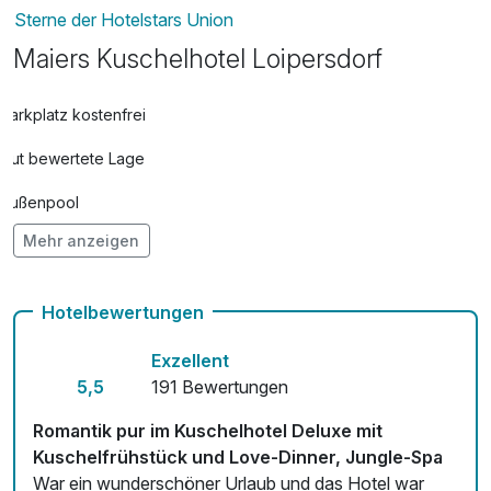
Sterne der Hotelstars Union
Picknick
69,00 €
Maiers Kuschelhotel Loipersdorf
pro Stück
Schokofondue ohne Dessertwein
30,00 €
Parkplatz kostenfrei
pro Tag
Gut bewertete Lage
Außenpool
Mehr anzeigen
Vielseitiger Wellnessbereich
Adults only
Hotelbewertungen
Hunde im Hotel nicht erlaubt
Exzellent
Auch vegetarische Speisen
5,5
191 Bewertungen
kostenfreie Leihfahrräder
Romantik pur im Kuschelhotel Deluxe mit
Kuschelfrühstück und Love-Dinner, Jungle-Spa
Kostenloses W-LAN
War ein wunderschöner Urlaub und das Hotel war