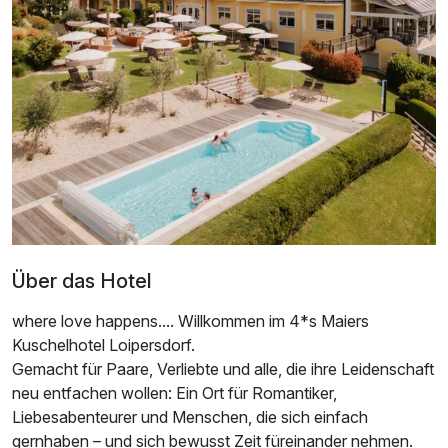
Ausstattung
Für 2 Tage
214,00 €
p.P. ab
Über das Hotel
Juniorsuite/n
2 Erwachsene
where love happens.... Willkommen im 4*s Maiers
Kuschelhotel Loipersdorf.
Gemacht für Paare, Verliebte und alle, die ihre Leidenschaft
neu entfachen wollen: Ein Ort für Romantiker,
Liebesabenteurer und Menschen, die sich einfach
gernhaben – und sich bewusst Zeit füreinander nehmen.