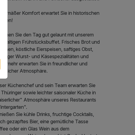
tgemäßer Komfort erwartet Sie in historischen
umen!
ginnen Sie den Tag gut gelaunt mit unserem
chhaltigen Frühstücksbuffet. Frisches Brot und
tchen, köstliche Eierspeisen, saftiges Obst,
üringer Wurst- und Käsespezialitäten und
les mehr erwarten Sie in freundlicher und
mütlicher Atmosphäre.
ser Küchenchef und sein Team erwarten Sie
 Thüringer sowie leichter saisonaler Küche in
kaiserlicher" Atmosphäre unseres Restaurants
intergarten".
ießen Sie kühle Drinks, fruchtige Cocktails,
sch gezapftes Bier, eine gemütliche Tasse
ffee oder ein Glas Wein aus dem