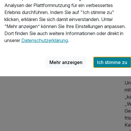
Analysen der Plattformnutzung für ein verbessertes
Erlebnis durchführen. Indem Sie auf "Ich stimme zu"
Zei
klicken, erklären Sie sich damit einverstanden. Unter
Rä
“Mehr anzeigen” können Sie Ihre Einstellungen anpassen.
Dort finden Sie auch weitere Informationen oder direkt in
Be
unserer
Datenschutzerklärung
.
rei
Brö
Th
vie
Mehr anzeigen
Ich stimme zu
ge
Un
mit
,,
,,W
Gen
fri
Ka