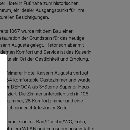
ser Hotel in Fußnähe zum historischen
trum, ein idealer Ausgangspunkt für Ihre
turellen Besichtigungen.
reits 1867 wurde mit dem Bau einer
tauration der Grundstein für das heutige
serin Augusta gelegt. Historisch aber mit
dernen Komfort und Service ist das Kaiserin
usta ein Ort der Gastlichkeit und Erholung.
s Weimarer Hotel Kaiserin Augusta verfügt
er 134 komfortable Gästezimmer und wurde
n der DEHOGA als 3-Sterne Superior Haus
ssifiziert. Die Zimmer unterteilen sich in 106
assikzimmer, 28 Komfortzimmer und eine
aglich eingerichtete Junior Suite.
le Zimmer sind mit Bad/Dusche/WC, Föhn,
stenfreiem WLAN und Fernseher ausgestattet.