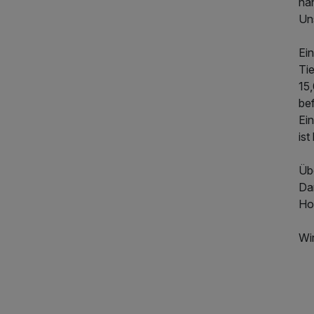
na
198,50 €
p.P. ab
Un
Ein
Ti
15
be
Ei
ist
Üb
Da
Ho
Wir