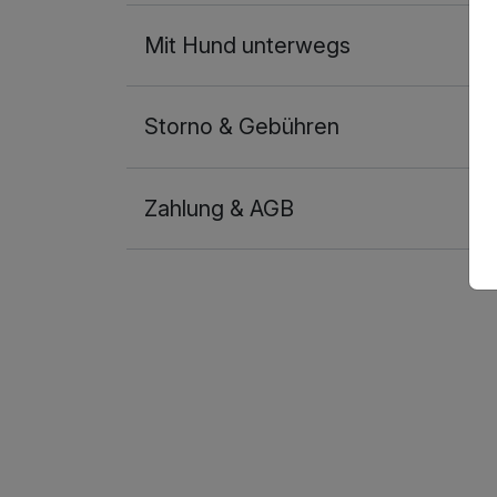
Mit Hund unterwegs
Storno & Gebühren
Zahlung & AGB
Ausstattung
Zusatznächte