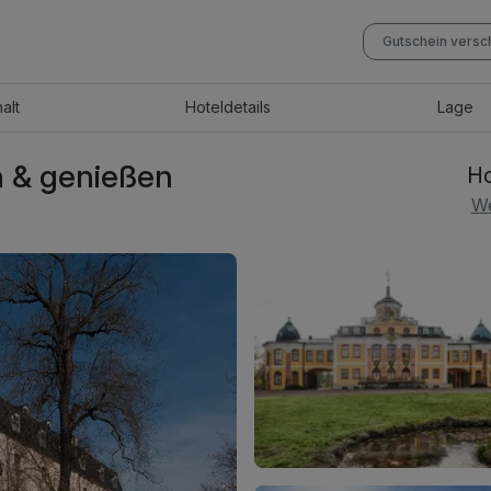
Gutschein vers
halt
Hotel
details
Lage
 & genießen
Ho
We