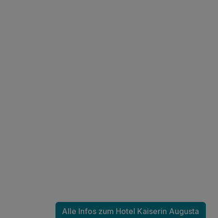
Für 4 Tage
Einzelzimmer
1 Erwachsenen
Alle Infos zum Hotel Kaiserin Augusta