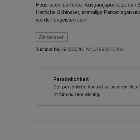
Haus ist ein perfekter Ausgangspunkt zu den S
Herrliche Schlösser, einmalige Parkanlagen u
werden begeistert sein!
Im Angebot enthalten
Weiterlesen
W-LAN Nutzung / Internetnutzung
Buchbar bis 29.12.2026.
Nr: A489021-3262
Persönlichkeit
Der persönliche Kontakt zu unseren Hotel
ist für uns sehr wichtig.