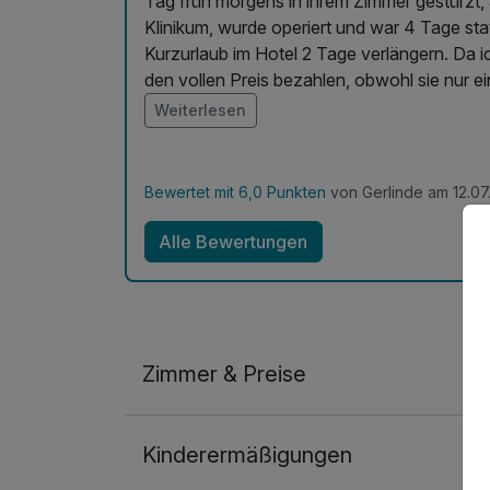
Tag früh morgens in ihrem Zimmer gestürzt,
Klinikum, wurde operiert und war 4 Tage sta
Kurzurlaub im Hotel 2 Tage verlängern. Da i
den vollen Preis bezahlen, obwohl sie nur
genommen hatte. Hätte ich direkt im Hotel
Weiterlesen
hätten die eine Übernachtung und 2 mal Fr
Bewertet mit 6,0 Punkten
von Gerlinde am 12.07
Alle Bewertungen
Zimmer & Preise
Doppelzimmer
Kinderermäßigungen
2 Erwachsene