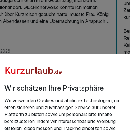
 ausgerechnet an ihrem Geburtstag, musste ins
un
tionär dort. Glücklicherweise konnte ich meinen
Zen
ch über Kurzreisen gebucht hatte, musste Frau König
kul
 ein Abendessen und eine Übernachtung in Anspruch
 gebucht, wären sie mir entgegen gekommen und
Be
ühstücksbuffet abgezogen.
Res
Kai
.2026
mo
Aug
Da
üb
Wir schätzen Ihre Privatsphäre
vo
kla
Wir verwenden Cookies und ähnliche Technologien, um
Kl
einen sicheren und zuverlässigen Service auf unserer
beh
Plattform zu bieten sowie um personalisierte Inhalte
bereitzustellen, indem wir interessenbasierte Werbung
Al
erstellen, diese messen und Tracking einsetzen sowie
ko