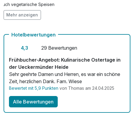
Haustier
14,00 €
Auch vegetarische Speisen
pro Nacht (1 Nacht)
Mehr anzeigen
Fahrradverleih
Kostenloses W-LAN
Nur buchbar im Bubble Tent: Upgrade
75,00 €
Hotelbewertungen
Erotik
Zimmerservice verfügbar
pro Aufenthalt
4,3
29 Bewertungen
Mit Hotelbar
Frühbucher-Angebot: Kulinarische Ostertage in
Nur buchbar zum Bubble Tent: Upgrade
65,00 €
der Ueckermünder Heide
Romantik
Sehr geehrte Damen und Herren, es war ein schöne
pro Aufenthalt
Zeit, herzlichen Dank. Fam. Wiese
Bewertet mit 5,9 Punkten
von Thomas am 24.04.2025
Privates Sektfrühstück
29,00 €
Alle Bewertungen
pro Person (1 Tag/e)
Romantik-Arrangement auf dem Zimmer
55,00 €
pro Aufenthalt