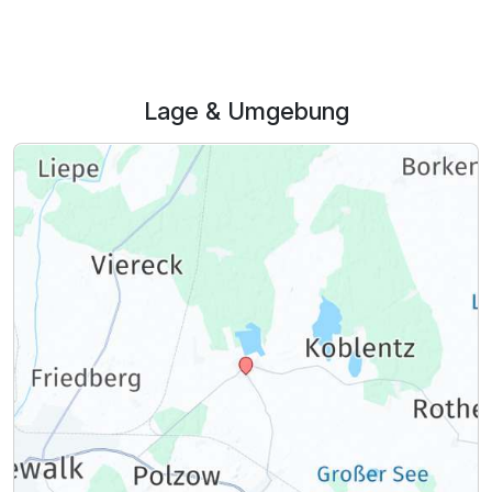
Lage & Umgebung
Ausstattung
Zusatznächte
Für 2 Tage
125,00 €
p.P. ab
Doppelzimmer Komfort Plus
2 Erwachsene und 1 Kind