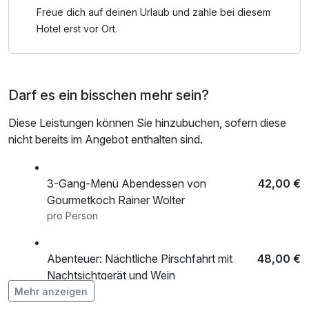
etc.) wird für beide Teilnehmer gestellt.
Freue dich auf deinen Urlaub und zahle bei diesem
Hotel erst vor Ort.
Übernachtung:
Sie übernachten komfortabel in einem Zimmer Ihrer Wahl
im Schloss Krugsdorf, das durch seine elegante
Darf es ein bisschen mehr sein?
Atmosphäre und historischen Charme besticht.
Diese Leistungen können Sie hinzubuchen, sofern diese
Dieses Angebot verbindet die entspannende und zugleich
nicht bereits im Angebot enthalten sind.
herausfordernde Freizeitaktivität des Bogenschießens mit
einem komfortablen Aufenthalt in einer exklusiven
Schlossumgebung. Es ist ideal für Paare oder Freunde, die
3-Gang-Menü Abendessen von
42,00 €
gemeinsam ein neues Erlebnis entdecken möchten, aktiv
Gourmetkoch Rainer Wolter
sein wollen und zugleich Wert auf einen stilvollen Rahmen
pro Person
legen.
Abenteuer: Nächtliche Pirschfahrt mit
48,00 €
Nachtsichtgerät und Wein
pro Aufenthalt (3 Stunde/n)
Mehr anzeigen