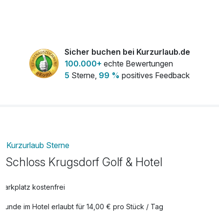
Bubble Tent Upgrade: Kinder (Mini-
50,00 €
Bubble)
pro Aufenthalt
Sicher buchen bei Kurzurlaub.de
100.000+
echte Bewertungen
Candle-Light-Dinner in 4 Gängen von
49,00 €
5
Sterne,
99 %
positives Feedback
Gourmetkoch Rainer Wolter
pro Person
Dry Floating Session
19,00 €
pro Person (50 Minuten)
Kurzurlaub Sterne
Frühstücksbüffet
18,00 €
Schloss Krugsdorf Golf & Hotel
pro Person
GOLF unlimited – unbegrenzte Greenfee,
45,00 €
Parkplatz kostenfrei
Driving Range und Übungsplatz
Hunde im Hotel erlaubt für 14,00 € pro Stück / Tag
pro Person (1 Tag/e)