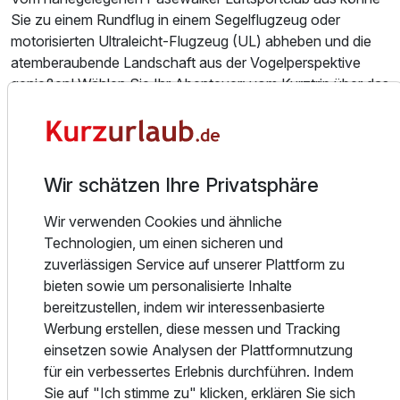
Doppelzimmer Haupthaus
Sie zu einem Rundflug in einem Segelflugzeug oder
2 Erwachsene
motorisierten Ultraleicht-Flugzeug (UL) abheben und die
atemberaubende Landschaft aus der Vogelperspektive
genießen! Wählen Sie Ihr Abenteuer: vom Kurztrip über das
glitzernde Haff und den malerischen Ückersee bis hin zum
2-stündige Flugerlebnis bis zum Kap Arkona auf Rügen.
Jeder Flug ist ein unvergessliches Erlebnis.
Wir schätzen Ihre Privatsphäre
- Krugsdorfer See
Nur 10 Minuten Fußweg trennen Sie von einem Ort der
Wir verwenden Cookies und ähnliche
Ruhe und Schönheit. Der Krugsdorfer Kiessee, umgeben
Technologien, um einen sicheren und
von malerischer Natur, wartet darauf, von Ihnen entdeckt
zuverlässigen Service auf unserer Plattform zu
zu werden. Die hervorragende Wasserqualität lädt nicht nur
bieten sowie um personalisierte Inhalte
zum Baden ein .Auch Angeln und Tauchgänge sind hier
bereitzustellen, indem wir interessenbasierte
möglich.
Werbung erstellen, diese messen und Tracking
einsetzen sowie Analysen der Plattformnutzung
- Wandern
für ein verbessertes Erlebnis durchführen. Indem
Das Naturschutzgebiet Koblentzer See umfasst rund
Sie auf "Ich stimme zu" klicken, erklären Sie sich