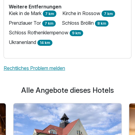
Weitere Entfernungen
Kiek in de Mark
Kirche in Rossow
7 km
7 km
Prenzlauer Tor
Schloss Bröllin
7 km
8 km
Schloss Rothenklempenow
9 km
Ukranenland
14 km
Rechtliches Problem melden
Alle Angebote dieses Hotels
Ausstattung
Zusatznächte
Für 2 Tage
109,00 €
p.P. ab