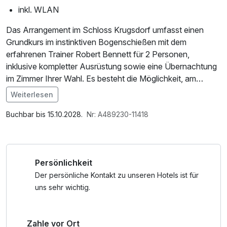
inkl. WLAN
Das Arrangement im Schloss Krugsdorf umfasst einen
Grundkurs im instinktiven Bogenschießen mit dem
erfahrenen Trainer Robert Bennett für 2 Personen,
inklusive kompletter Ausrüstung sowie eine Übernachtung
im Zimmer Ihrer Wahl. Es besteht die Möglichkeit, am
Folgetag Tagesschießen auf dem nahegelegenen 3D-
Weiterlesen
Parcours hinzuzubuchen.
Im Angebot enthalten
1 Flasche Mineralwasser, W-LAN Nutzung /
Buchbar bis 15.10.2028.
Nr: A489230-11418
Grundkurs instinktives Bogenschießen:
Internetnutzung
Eine Einführung in die Technik und Philosophie des
instinktiven Bogenschießens, die ohne Visiereinrichtungen
Persönlichkeit
auskommt. Der Kurs wird von Robert Bennett geleitet,
einem erfahrenen Trainer, der individuell auf die Teilnehmer
Der persönliche Kontakt zu unseren Hotels ist für
eingeht.
uns sehr wichtig.
Ausrüstung:
Zahle vor Ort
Die notwendige Ausrüstung (Bogen, Armschutz, Pfeile,