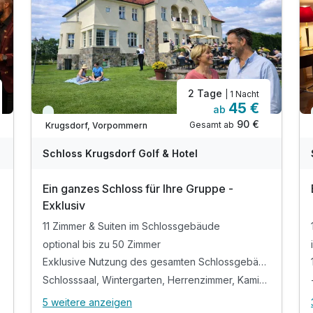
Doppelzimmer Premium Nebenhaus
2 Tage
| 1 Nacht
2 Erwachsene und 2 Kinder
45 €
ab
Immer verfügbar
90 €
Gesamt ab
Krugsdorf, Vorpommern
Schloss Krugsdorf Golf & Hotel
Ein ganzes Schloss für Ihre Gruppe -
Exklusiv
11 Zimmer & Suiten im Schlossgebäude
optional bis zu 50 Zimmer
gebot
Exklusive Nutzung des gesamten Schlossgebäudes
Schlosssaal, Wintergarten, Herrenzimmer, Kaminzimm
5 weitere anzeigen
Alle Inklusivleistungen
9 enthalten