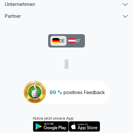
Unternehmen
Zusatznächte
Partner
Für 2 Tage
125,00 €
p.P. ab
DE
AT
Juniorsuite/n
2 Erwachsene und 2 Kinder
99 %
positives Feedback
Nutze jetzt unsere App