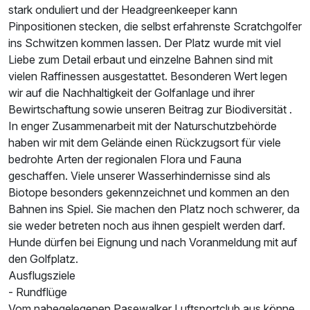
stark onduliert und der Headgreenkeeper kann
Pinpositionen stecken, die selbst erfahrenste Scratchgolfer
ins Schwitzen kommen lassen. Der Platz wurde mit viel
Liebe zum Detail erbaut und einzelne Bahnen sind mit
vielen Raffinessen ausgestattet. Besonderen Wert legen
wir auf die Nachhaltigkeit der Golfanlage und ihrer
Bewirtschaftung sowie unseren Beitrag zur Biodiversität .
In enger Zusammenarbeit mit der Naturschutzbehörde
haben wir mit dem Gelände einen Rückzugsort für viele
Ausstattung
bedrohte Arten der regionalen Flora und Fauna
geschaffen. Viele unserer Wasserhindernisse sind als
Zusatznächte
Biotope besonders gekennzeichnet und kommen an den
Bahnen ins Spiel. Sie machen den Platz noch schwerer, da
Für 2 Tage
129,00 €
sie weder betreten noch aus ihnen gespielt werden darf.
p.P. ab
Hunde dürfen bei Eignung und nach Voranmeldung mit auf
den Golfplatz.
Ausflugsziele
- Rundflüge
Vom nahegelegenen Pasewalker Luftsportclub aus könne