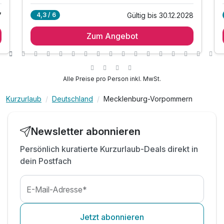
Ausstattung
7
Gültig bis 30.12.2028
4,3 / 6
11 Zimmer & Suiten im Schlossgebäude
Zum Angebot
optional bis zu 50 Zimmer
Zusatznächte
Exklusive Nutzung des gesamten
Schlossgebäudes
Für 2 Tage
119,00 €
p.P. ab
Schlosssaal, Wintergarten, Herrenzimmer,
Alle Preise pro Person inkl. MwSt.
Kaminzimm
Exklusiv: Keine externen Gäste
Kurzurlaub
Deutschland
Mecklenburg-Vorpommern
Verpflegung auf Wunsch:
(Frühstück, Halb-/Vollpension, Büffets, Grillen)
Newsletter abonnieren
Juniorsuite Standard
Aktivitäten & Rahmenprogramm:
2 Erwachsene und 2 Kinder
Golf, Bogenschießen, Wandern, Radfahren
Persönlich kuratierte Kurzurlaub-Deals direkt in
dein Postfach
E-Mail-Adresse*
Jetzt abonnieren