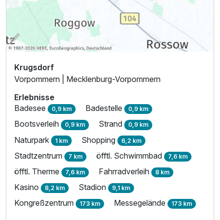
Krugsdorf
Vorpommern | Mecklenburg-Vorpommern
Erlebnisse
Badesee
Badestelle
0,9 km
0,9 km
Bootsverleih
Strand
0,9 km
0,9 km
Naturpark
Shopping
1 km
6,2 km
Stadtzentrum
öfftl. Schwimmbad
7 km
7,6 km
öfftl. Therme
Fahrradverleih
7,6 km
8 km
Kasino
Stadion
8,2 km
9,1 km
Kongreßzentrum
Messegelände
173 km
173 km