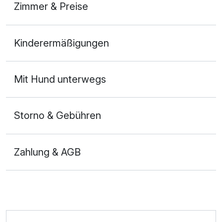
Zimmer & Preise
Doppelzimmer Deluxe Haupthaus
Kinderermäßigungen
2 Erwachsene und 1 Kind
Mit Hund unterwegs
Storno & Gebühren
Zahlung & AGB