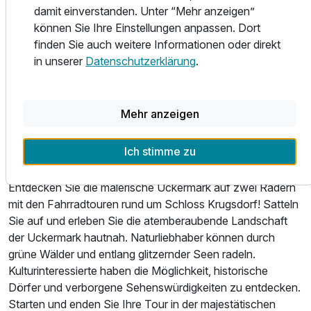
270ha. Beim Erwandern dieser hübschen Wald- und
damit einverstanden. Unter “Mehr anzeigen”
Seenlandschaft von Schloss Krugsdorf aus stößt man
können Sie Ihre Einstellungen anpassen. Dort
auch auf einen spätklassizistischer Putzbau mit
finden Sie auch weitere Informationen oder direkt
Säulenportikus, dem Mausoleum der Familie von Eickstedt,
in unserer
Datenschutzerklärung
.
den Erbauern des Schlosses Krugsdorf . Hier finden sich
mesotrophe Talmoorblänke, Durchströmungsmoorflächen,
der Kalksumpf und die viele Wasservögel, die hier brüten
Mehr anzeigen
oder durchziehen. Am Kiessee vorbei gelangt man nach
Ausstattung
Krugsdorf zurück.
Ich stimme zu
Zusatznächte
- Radfahren
Entdecken Sie die malerische Uckermark auf zwei Rädern
Für 2 Tage
mit den Fahrradtouren rund um Schloss Krugsdorf! Satteln
119,00 €
p.P. ab
Sie auf und erleben Sie die atemberaubende Landschaft
der Uckermark hautnah. Naturliebhaber können durch
grüne Wälder und entlang glitzernder Seen radeln.
Kulturinteressierte haben die Möglichkeit, historische
Dörfer und verborgene Sehenswürdigkeiten zu entdecken.
Doppelzimmer Komfort Haupthaus
Starten und enden Sie Ihre Tour in der majestätischen