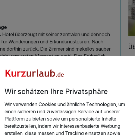
age
s Hotel überzeugt mit seiner zentralen und dennoch
kt für Wanderungen und Erkundungstouren. Nach
Üb
ne dorthin zurück. Die Zimmer sind makellos sauber
t sich vom ersten Moment an wohl. Das Frühstück
Lo
ch und abwechslungsreich – ein perfekter Start in den
de
Wi
Rü
Wo
Wir schätzen Ihre Privatsphäre
7.2025
in
Sa
Wir verwenden Cookies und ähnliche Technologien, um
ni
einen sicheren und zuverlässigen Service auf unserer
Ski
Plattform zu bieten sowie um personalisierte Inhalte
ch
bereitzustellen, indem wir interessenbasierte Werbung
fam
erstellen, diese messen und Tracking einsetzen sowie