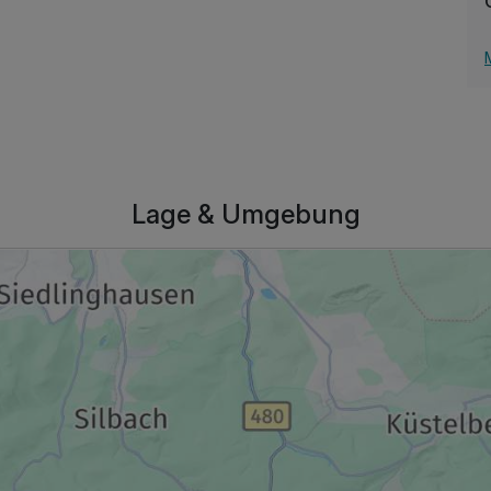
Lage & Umgebung
226,00 €
p.P. ab