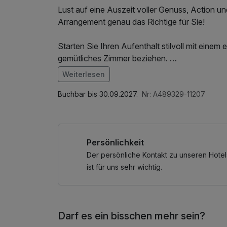
Lust auf eine Auszeit voller Genuss, Action un
Arrangement genau das Richtige für Sie!
Starten Sie Ihren Aufenthalt stilvoll mit einem
gemütliches Zimmer beziehen.
Ankommen, Entspannen, Durchatmen!
Weiterlesen
Im Angebot enthalten
Ein besonderes Highlight erwartet Sie bei eine
Saunabenutzung, Parkplatz, W-LAN Nutzung /
Buchbar bis 30.09.2027.
Nr: A489329-11207
Megazipline Europas.
Spüren Sie den Wind im Gesicht , wenn Sie mi
sausen – Adrenalin pur!
Persönlichkeit
Der persönliche Kontakt zu unseren Hotel
ist für uns sehr wichtig.
Darf es ein bisschen mehr sein?