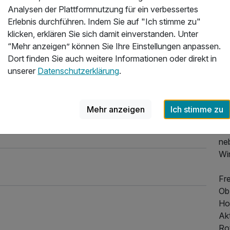
Ku
Analysen der Plattformnutzung für ein verbessertes
Erlebnis durchführen. Indem Sie auf "Ich stimme zu"
Ko
klicken, erklären Sie sich damit einverstanden. Unter
Un
“Mehr anzeigen” können Sie Ihre Einstellungen anpassen.
Lod
Dort finden Sie auch weitere Informationen oder direkt in
un
unserer
Datenschutzerklärung
.
Tag
Frü
Sta
Mehr anzeigen
Ich stimme zu
Wan
di
ne
Wi
Fre
Ob
Hot
Ak
Ro