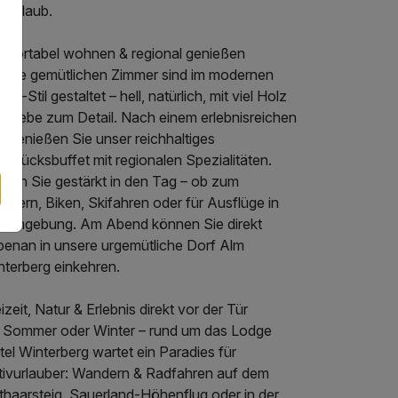
rzurlaub.
mfortabel wohnen & regional genießen
sere gemütlichen Zimmer sind im modernen
ge-Stil gestaltet – hell, natürlich, mit viel Holz
d Liebe zum Detail. Nach einem erlebnisreichen
 genießen Sie unser reichhaltiges
hstücksbuffet mit regionalen Spezialitäten.
rten Sie gestärkt in den Tag – ob zum
dern, Biken, Skifahren oder für Ausflüge in
e Umgebung. Am Abend können Sie direkt
benan in unsere urgemütliche Dorf Alm
nterberg einkehren.
izeit, Natur & Erlebnis direkt vor der Tür
 Sommer oder Winter – rund um das Lodge
el Winterberg wartet ein Paradies für
tivurlauber: Wandern & Radfahren auf dem
thaarsteig, Sauerland-Höhenflug oder in der