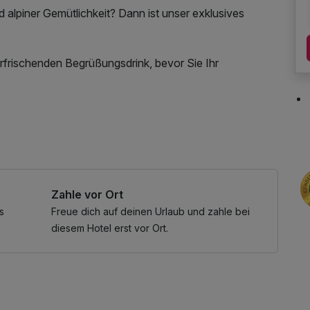
d alpiner Gemütlichkeit? Dann ist unser exklusives
 erfrischenden Begrüßungsdrink, bevor Sie Ihr
r rasanten Fahrt mit dem Astenkick – der zweitlängsten
 Internetnutzung
t atemberaubender Aussicht und über 70 km/h ins Tal
Zahle vor Ort
s
Freue dich auf deinen Urlaub und zahle bei
diesem Hotel erst vor Ort.