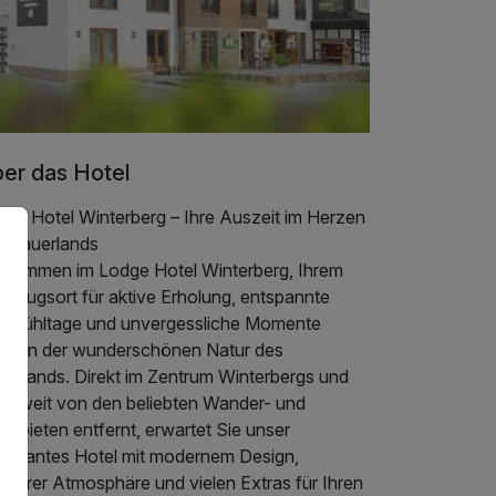
er das Hotel
dge Hotel Winterberg – Ihre Auszeit im Herzen
s Sauerlands
llkommen im Lodge Hotel Winterberg, Ihrem
ckzugsort für aktive Erholung, entspannte
hlfühltage und unvergessliche Momente
mitten der wunderschönen Natur des
uerlands. Direkt im Zentrum Winterbergs und
cht weit von den beliebten Wander- und
gebieten entfernt, erwartet Sie unser
armantes Hotel mit modernem Design,
iliärer Atmosphäre und vielen Extras für Ihren