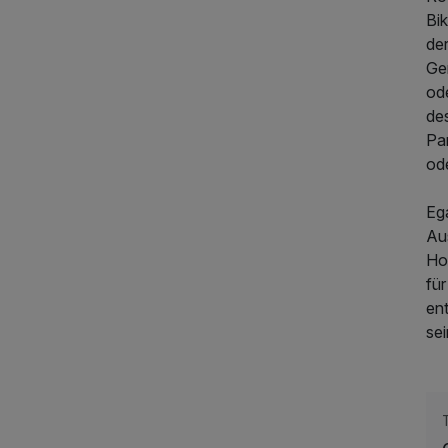
Bi
de
Ge
od
des
213,00 €
p.P. ab
Pa
od
Eg
Au
Hot
fü
en
sei