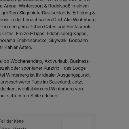
ke Arena, Wintersport & Rodelspaß in einem
r größten Skigebiete Deutschlands, Erholung &
nuss in der benachbarten Dorf Alm Winterberg
er in den gemütlichen Cafés und Restaurants
 Ortes. Freizeit-Tipps: Erlebnisberg Kappe,
norama Erlebnisbrücke, Skywalk, Bobbahn
er Kahler Asten.
al ob Wochenendtrip, Aktivurlaub, Business-
szeit oder spontaner Kurztrip – das Lodge
el Winterberg ist Ihr idealer Ausgangspunkt
r unbeschwerte Tage im Sauerland. Jetzt
tdecken, wohlfühlen und Winterberg von
ner schönsten Seite erleben!
Teil der Kette