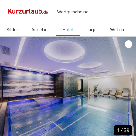
Wertgutscheine
Bilder
Angebot
Hotel
Lage
Weitere
1
1
/
/
39
39