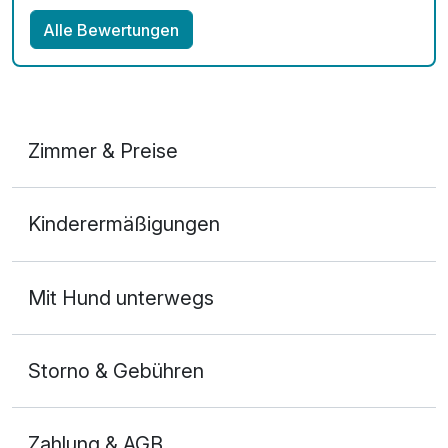
Alle Bewertungen
Zimmer & Preise
Suite/n
Kinderermäßigungen
2 Erwachsene
Mit Hund unterwegs
Storno & Gebühren
Zahlung & AGB