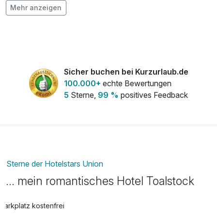
Mehr anzeigen
genießen, als Paar, als Familie oder mit besten Freunden.
Ganzkörpermassage
77,00 €
pro Person (50 Minuten)
Granatapfel-Arganöl Bad für zwei
70,00 €
pro Stück (60 Minuten)
Sicher buchen bei Kurzurlaub.de
100.000+
echte Bewertungen
5
Sterne,
99 %
positives Feedback
Kombimassage
77,00 €
pro Person (50 Minuten)
Kopfmassage
44,00 €
pro Person (20 Minuten)
Sterne der Hotelstars Union
... mein romantisches Hotel Toalstock
Romantische Zimmerdekoration bei
20,00 €
Anreise
pro Stück
Parkplatz kostenfrei