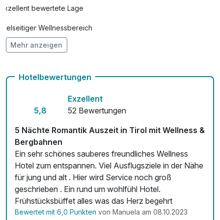
Exzellent bewertete Lage
Schlemmer-Rucksack
60,00 €
pro Stück
Vielseitiger Wellnessbereich
Mehr anzeigen
Hunde im Hotel erlaubt für 20,00 € pro Person / Nacht
Teilmassage
44,00 €
Kostenloses W-LAN
pro Person (20 Minuten)
Hotelbewertungen
Zimmerservice verfügbar
Tiroler Zirben-Honig Bad für zwei
70,00 €
Exzellent
Mit Hotelbar
pro Stück (60 Minuten)
5,8
52 Bewertungen
5 Nächte Romantik Auszeit in Tirol mit Wellness &
Bergbahnen
Ein sehr schönes sauberes freundliches Wellness
Hotel zum entspannen. Viel Ausflugsziele in der Nähe
für jung und alt . Hier wird Service noch groß
geschrieben . Ein rund um wohlfühl Hotel.
Frühstücksbüffet alles was das Herz begehrt
Bewertet mit 6,0 Punkten
von Manuela am 08.10.2023