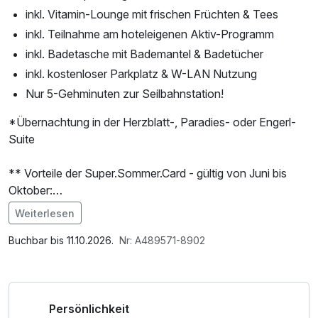
inkl. Vitamin-Lounge mit frischen Früchten & Tees
inkl. Teilnahme am hoteleigenen Aktiv-Programm
inkl. Badetasche mit Bademantel & Badetücher
inkl. kostenloser Parkplatz & W-LAN Nutzung
Nur 5-Gehminuten zur Seilbahnstation!
*Übernachtung in der Herzblatt-, Paradies- oder Engerl-
Suite
** Vorteile der Super.Sommer.Card - gültig von Juni bis
Oktober:
- Benutzung der Bergbahnen in Serfaus-Fiss-Ladis (
Weiterlesen
ausgenommen Biketransport)
Im Angebot enthalten
- Wanderbus täglich zwischen den Dörfern Serfaus, Fiss
1 x Welcome Drink, Saunabenutzung, Saunatuch,
Buchbar bis 11.10.2026.
Nr: A489571-8902
und Ladis
Leihbademantel, Parkplatz, Nutzung des Wellnessbereichs,
- geführte Wanderungen in Serfaus-Fiss-Ladis
W-LAN Nutzung / Internetnutzung, ganztägige Nutzung
- Erlebniswelt Serfaus und Fiss (Murmliwasser, Funpark
Wellnessbereich nach check out, Badetasche mit
Persönlichkeit
Möseralm, Murmlitrail, etc.)
Bademantel und -tücher