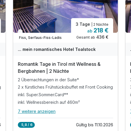
3 Tage
| 2 Nächte
218 €
ab
Nur noch bis Oktober
436 €
Gesamt ab
Fiss, Serfaus-Fiss-Ladis
... mein romantisches Hotel Toalstock
Romantik Tage in Tirol mit Wellness &
Bergbahnen | 2 Nächte
2 Übernachtungen in der Suite*
g
2 x fürstliches Frühstücksbuffet mit Front Cooking
inkl. Super.Sommer.Card**
inkl. Wellnessbereich auf 460m²
7 weitere anzeigen
Alle Inklusivleistungen
11 enthalten
6
Gültig bis 11.10.2026
5,8 / 6
2 Übernachtungen in der Suite*