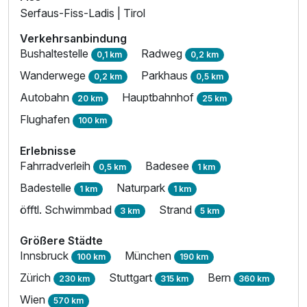
Serfaus-Fiss-Ladis | Tirol
Verkehrsanbindung
Bushaltestelle
Radweg
0,1 km
0,2 km
Wanderwege
Parkhaus
0,2 km
0,5 km
Autobahn
Hauptbahnhof
20 km
25 km
Flughafen
100 km
Erlebnisse
Fahrradverleih
Badesee
0,5 km
1 km
Badestelle
Naturpark
1 km
1 km
öfftl. Schwimmbad
Strand
3 km
5 km
Größere Städte
Innsbruck
München
100 km
190 km
Zürich
Stuttgart
Bern
230 km
315 km
360 km
Wien
570 km