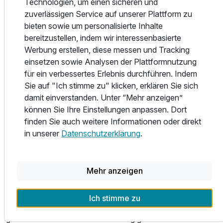
Technologien, um einen sicheren und
serviert.
zuverlässigen Service auf unserer Plattform zu
bieten sowie um personalisierte Inhalte
Erleben Sie eine wohltuende Spa-Landschaft, die all Ihre
bereitzustellen, indem wir interessenbasierte
Sinne verwöhnt. Treten Sie ein, in eine lichte, leichte Welt
Werbung erstellen, diese messen und Tracking
aus Wasser, Düften und Dämpfen. Loslassen, sich
einsetzen sowie Analysen der Plattformnutzung
verlieren im romantischen Kerzenmeer...
für ein verbessertes Erlebnis durchführen. Indem
Nutzen Sie unser neues, modernes Hallenbad mit
Sie auf "Ich stimme zu" klicken, erklären Sie sich
Ruheraum und Rooftop-Lounge über den Dächern von
damit einverstanden. Unter “Mehr anzeigen”
Fiss. Erleben Sie eine wohltuende Spa-Landschaft mit
können Sie Ihre Einstellungen anpassen. Dort
Dampfbad, Bio-Sanarium, Finnische Sauna, Infrarotkabine,
finden Sie auch weitere Informationen oder direkt
Solarium und Sauna-Ruheraum.
in unserer
Datenschutzerklärung
.
Im Sommer ist der Seilbahnpass und Wanderbus für
Serfaus-Fiss-Ladis kostenlos dabei (von Juni bis Oktober).
Mehr anzeigen
Das Sonnenplateau mit den drei Ortschaften Serfaus-Fiss-
Ladis ist bekannt für das große, exklusive Skigebiet. Mit
Ich stimme zu
über 212 Pistenkilometer zählt das Skigebiet zu den
größten in Österreich. Auf dem Berg gibt es zahlreiche