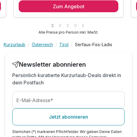
Zum Angebot
g
2 x fürstliches Frühstücksbuffet mit Front Cooking
inkl. Super.Sommer.Card**
inkl. Wellnessbereich auf 460m²
inkl. Nutzung der Saunawelt & Hallenbad
Alle Preise pro Person inkl. MwSt.
inkl. Rooftop-Lounge mit Indoor-Ruheraum
Kurzurlaub
Österreich
Tirol
Serfaus-Fiss-Ladis
s
inkl. Vitamin-Lounge mit frischen Früchten & Tees
inkl. Teilnahme am hoteleigenen Aktiv-Programm
inkl. Badetasche mit Bademantel und Badetücher
Newsletter abonnieren
inkl. kostenloser Parkplatz & W-LAN Nutzung
Persönlich kuratierte Kurzurlaub-Deals direkt in
Nur 5-Gehminuten zur Seilbahnstation!
dein Postfach
E-Mail-Adresse*
Jetzt abonnieren
Sternchen (*) markieren Pflichtfelder. Wir geben Deine Daten