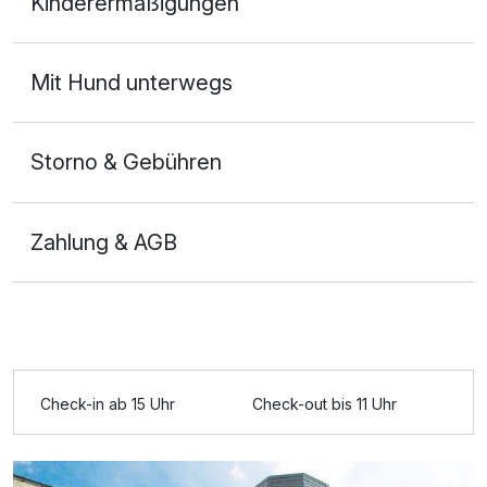
Kinderermäßigungen
2 Erwachsene
Mit Hund unterwegs
Storno & Gebühren
Zahlung & AGB
Ausstattung
Check-in ab 15 Uhr
Check-out bis 11 Uhr
Für 3 Tage
167,50 €
p.P. ab