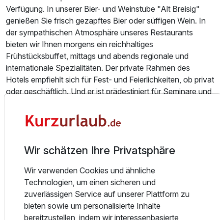
Verfügung. In unserer Bier- und Weinstube "Alt Breisig"
genießen Sie frisch gezapftes Bier oder süffigen Wein. In
der sympathischen Atmosphäre unseres Restaurants
bieten wir Ihnen morgens ein reichhaltiges
Frühstücksbuffet, mittags und abends regionale und
internationale Spezialitäten. Der private Rahmen des
Hotels empfiehlt sich für Fest- und Feierlichkeiten, ob privat
oder geschäftlich. Und er ist prädestiniert für Seminare und
Tagungen. Ganz besonders, wenn Gruppen intensiv
gefordert oder gefördert werden. Da ist selbst Arbeiten ein
Vergnügen.
Ausstattung
Wir schätzen Ihre Privatsphäre
Für abwechslungsreiche Freizeit ist bei uns und in Bad
Breisig bestens gesorgt. Für jeden ganz individuell oder
Wir verwenden Cookies und ähnliche
gemeinsam im Arrangement, denn die rheinische Lebensart
Für 3 Tage
187,50 €
p.P. ab
Technologien, um einen sicheren und
ermuntert zum Mitmachen. Badespaß und
zuverlässigen Service auf unserer Plattform zu
Saunavergnügen, Wandern oder mit dem Rad die
bieten sowie um personalisierte Inhalte
Landschaft entdecken. Los geht's!
bereitzustellen, indem wir interessenbasierte