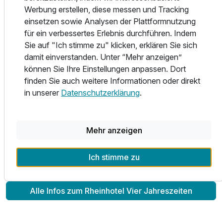
Werbung erstellen, diese messen und Tracking
Dem Rheinländer wird bekanntlich gerne das Feiern
einsetzen sowie Analysen der Plattformnutzung
nachgesagt und so finden im gesamten Mittelrheintal das
für ein verbessertes Erlebnis durchführen. Indem
ganze Jahr über gesellige Veranstaltungen statt. Vom
Sie auf "Ich stimme zu" klicken, erklären Sie sich
traditionellen rheinischen Karneval, dem farbenprächtigen
damit einverstanden. Unter “Mehr anzeigen”
"Rhein in Flammen" über das Brunnenfest, die Kulinarische
können Sie Ihre Einstellungen anpassen. Dort
Woche bis hin zum Zwiebelmarkt, ist in Bad Breisig immer
finden Sie auch weitere Informationen oder direkt
etwas los. Weinfeste sind im Herbst charakteristisch für die
in unserer
Datenschutzerklärung
.
umliegende Dörfer.
Tauchen Sie ein in die Quellenstadt am sagenumwobenen
Mehr anzeigen
Rhein und tanken Sie neue Energie an einem der
schönsten Flecken Deutschlands.
Ich stimme zu
Alle Infos zum Rheinhotel Vier Jahreszeiten