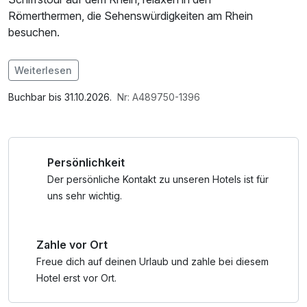
Römerthermen, die Sehenswürdigkeiten am Rhein
besuchen.
Im Angebot enthalten
Weiterlesen
1 Flasche Mineralwasser, Saunabenutzung, Parkplatz, W-
LAN Nutzung / Internetnutzung, Nutzung Öffentliches
Buchbar bis 31.10.2026.
Nr: A489750-1396
Internetterminal
Persönlichkeit
Der persönliche Kontakt zu unseren Hotels ist für
uns sehr wichtig.
Zahle vor Ort
Freue dich auf deinen Urlaub und zahle bei diesem
Hotel erst vor Ort.