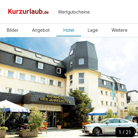
Wertgutscheine
Bilder
Angebot
Hotel
Lage
Weitere
1
1
/
/
21
21