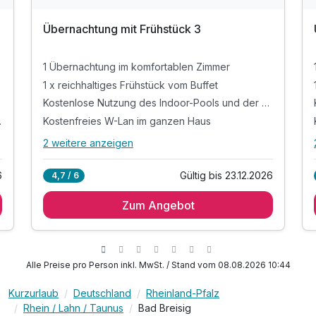
Übernachtung mit Frühstück 3
1 Übernachtung im komfortablen Zimmer
1 x reichhaltiges Frühstück vom Buffet
Kostenlose Nutzung des Indoor-Pools und der Sauna
tenbuffet
Kostenfreies W-Lan im ganzen Haus
2 weitere anzeigen
Alle Inklusivleistungen
6 enthalten
6
Gültig bis 23.12.2026
4,7 / 6
1 Übernachtung im komfortablen Zimmer
Zum Angebot
1 x reichhaltiges Frühstück vom Buffet
Kostenlose Nutzung des Indoor-Pools und der
Sauna
Kostenfreies W-Lan im ganzen Haus
Alle Preise pro Person inkl. MwSt. / Stand vom 08.08.2026 10:44
kostenfreier PKW-Stellplatz nach Verfügbarkeit
Kurzurlaub
Deutschland
Rheinland-Pfalz
Fahrradkeller und E-Bike-Lademöglichkeit
Rhein / Lahn / Taunus
Bad Breisig