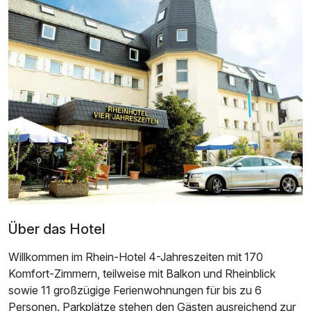
Doppelzimmer mit Balkon
2 Erwachsene
Ausstattung
Für 3 Tage
177,50 €
p.P. ab
Über das Hotel
Einzelzimmer
Willkommen im Rhein-Hotel 4-Jahreszeiten mit 170
Komfort-Zimmern, teilweise mit Balkon und Rheinblick
1 Erwachsenen
sowie 11 großzügige Ferienwohnungen für bis zu 6
Personen. Parkplätze stehen den Gästen ausreichend zur