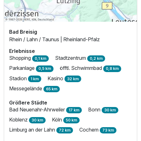
Bad Breisig
Rhein / Lahn / Taunus | Rheinland-Pfalz
Erlebnisse
Shopping
Stadtzentrum
0,1 km
0,2 km
Parkanlage
öfftl. Schwimmbad
0,5 km
0,8 km
Stadion
Kasino
1 km
32 km
Messegelände
65 km
Größere Städte
Bad Neuenahr-Ahrweiler
Bonn
17 km
30 km
Koblenz
Köln
30 km
50 km
Limburg an der Lahn
Cochem
72 km
73 km