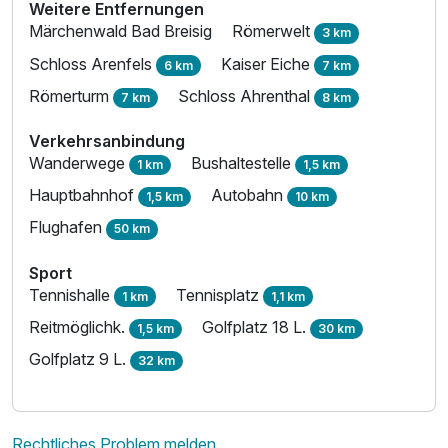
Weitere Entfernungen
Märchenwald Bad Breisig
Römerwelt
3 km
Schloss Arenfels
Kaiser Eiche
6 km
7 km
Römerturm
Schloss Ahrenthal
7 km
8 km
Verkehrsanbindung
Wanderwege
Bushaltestelle
1 km
1,5 km
Hauptbahnhof
Autobahn
1,5 km
10 km
Flughafen
50 km
Sport
Tennishalle
Tennisplatz
1 km
1,1 km
Reitmöglichk.
Golfplatz 18 L.
1,5 km
30 km
Golfplatz 9 L.
32 km
Rechtliches Problem melden