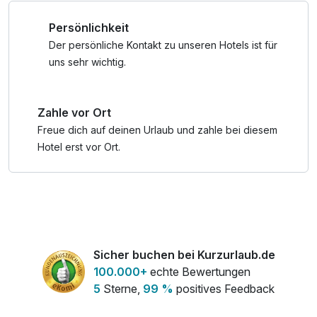
Nationalpark-Sommercard: 1.5. - 31.10.
Persönlichkeit
Diese enthält eine Vielzahl an Inklusivleistungen wie die
Nutzung von Bergbahnen, den Eintritt in Schwimmbäder,
Der persönliche Kontakt zu unseren Hotels ist für
die Nutzung von öffentlichen Verkehrsmitteln sowie
uns sehr wichtig.
spannende weitere Aktivitäten für Groß und Klein.
***Bitte beachten Sie, dass die Attraktionen lt.
Zahle vor Ort
Öffnungszeiten kostenlos nutzbar sind.***
Freue dich auf deinen Urlaub und zahle bei diesem
Hotel erst vor Ort.
Sicher buchen bei Kurzurlaub.de
100.000+
echte Bewertungen
5
Sterne,
99 %
positives Feedback