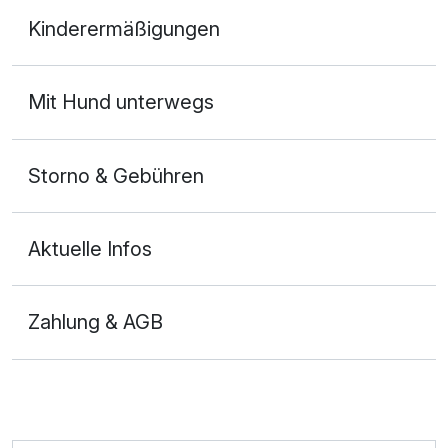
Doppelzimmer
Kinderermäßigungen
2 Erwachsene
Mit Hund unterwegs
Storno & Gebühren
Aktuelle Infos
Zahlung & AGB
Ausstattung
Zusatznächte