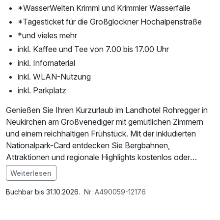
*WasserWelten Krimml und Krimmler Wasserfälle
*Tagesticket für die Großglockner Hochalpenstraße
*und vieles mehr
inkl. Kaffee und Tee von 7.00 bis 17.00 Uhr
inkl. Infomaterial
inkl. WLAN-Nutzung
inkl. Parkplatz
Genießen Sie Ihren Kurzurlaub im Landhotel Rohregger in
Neukirchen am Großvenediger mit gemütlichen Zimmern
und einem reichhaltigen Frühstück. Mit der inkludierten
Nationalpark-Card entdecken Sie Bergbahnen,
Attraktionen und regionale Highlights kostenlos oder
ermäßigt. Nach einem erlebnisreichen Tag entspannen Sie
Weiterlesen
im hauseigenen Wellnessbereich mit Sauna und Dampfbad.
Im Angebot enthalten
Bitte beachten Sie, dass der Wellnessbereich unsere
Saunabenutzung, Saunatuch, Parkplatz, Nutzung des
Buchbar bis 31.10.2026.
Nr: A490059-12176
Gästen ab 16 Jahren zur Verfügung steht.
Wellnessbereichs, W-LAN Nutzung / Internetnutzung