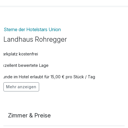
Sterne der Hotelstars Union
Landhaus Rohregger
Parkplatz kostenfrei
Exzellent bewertete Lage
Hunde im Hotel erlaubt für 15,00 € pro Stück / Tag
Mehr anzeigen
Kostenloses W-LAN
Zimmer & Preise