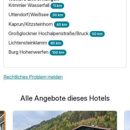
Krimmler Wasserfall
11 km
Uttendorf/Weißsee
30 km
Kaprun/Kitzsteinhorn
40 km
Großglockner Hochalpenstraße/Bruck
50 km
Lichtensteinklamm
85 km
Burg Hohenwerfen
100 km
Rechtliches Problem melden
Alle Angebote dieses Hotels