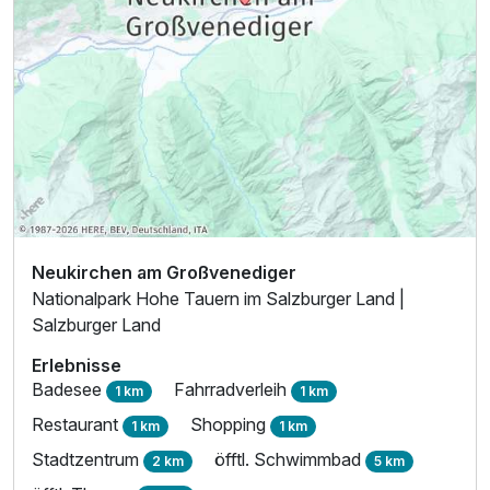
Neukirchen am Großvenediger
Nationalpark Hohe Tauern im Salzburger Land |
Salzburger Land
Erlebnisse
Badesee
Fahrradverleih
1 km
1 km
Restaurant
Shopping
1 km
1 km
Stadtzentrum
öfftl. Schwimmbad
2 km
5 km