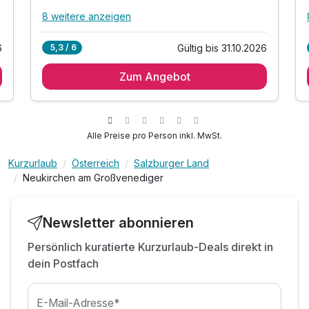
8 weitere anzeigen
Alle Inklusivleistungen
12 enthalten
6
Gültig bis 31.10.2026
5,3 / 6
3 Übernachtungen
Zum Angebot
3 x reichhaltiges Frühstück vom Buffet
inkl. Wellnessbereich - Sauna, Dampfbad
inkl. Gästekarte mit vielen Leistungen wie*
*Nutzung div. Bergbahnen wie zB
Alle Preise pro Person inkl. MwSt.
Wildkogelbahn
*WasserWelten Krimml und Krimmler Wasserfälle
Kurzurlaub
Österreich
Salzburger Land
Neukirchen am Großvenediger
*Tagesticket für die Großglockner
Hochalpenstraße
*Minigolf und vieles mehr
Newsletter abonnieren
inkl. Kaffee und Tee von 7.00 bis 17.00 Uhr
Persönlich kuratierte Kurzurlaub-Deals direkt in
inkl. Infomaterial
dein Postfach
inkl. WLAN-Nutzung
g
inkl. Parkplatz
E-Mail-Adresse*