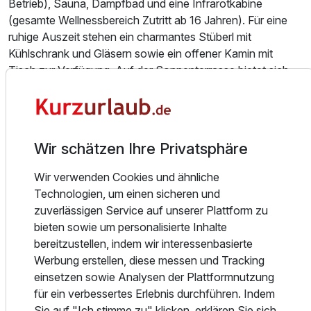
Betrieb), Sauna, Dampfbad und eine Infrarotkabine
(gesamte Wellnessbereich Zutritt ab 16 Jahren). Für eine
ruhige Auszeit stehen ein charmantes Stüberl mit
Kühlschrank und Gläsern sowie ein offener Kamin mit
Tisch zur Verfügung. Auf der Sonnenterrasse bietet sich
ein beeindruckendes Panorama auf die umliegende
Bergwelt.
Hunde sind im Landhotel grundsätzlich willkommen. Die
Wir schätzen Ihre Privatsphäre
Kosten betragen 15 € pro Tag und Hund (ohne Futter). Es
wird empfohlen, sich vor der Buchung zu informieren, in
Wir verwenden Cookies und ähnliche
welchen Zimmertypen Hunde erlaubt sind. Vierbeiner
Technologien, um einen sicheren und
dürfen nicht ins Restaurant und nicht in die Spa-Bereiche;
zuverlässigen Service auf unserer Plattform zu
im Stüberl und auf der Terrasse ist das Frühstücken und
bieten sowie um personalisierte Inhalte
Abendessen mit Hund jedoch möglich.
bereitzustellen, indem wir interessenbasierte
Werbung erstellen, diese messen und Tracking
Ein Aufenthalt im Landhotel Rohregger in Neukirchen
einsetzen sowie Analysen der Plattformnutzung
verspricht eine wohltuende Auszeit im Salzburger Pinzgau
für ein verbessertes Erlebnis durchführen. Indem
– umgeben von Natur, Komfort und alpinem Charme.
Sie auf "Ich stimme zu" klicken, erklären Sie sich