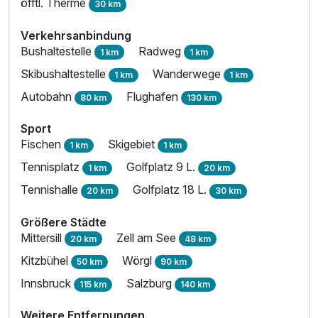
öfftl. Therme
30 km
Verkehrsanbindung
Bushaltestelle
Radweg
1 km
1 km
Skibushaltestelle
Wanderwege
1 km
1 km
Autobahn
Flughafen
80 km
130 km
Sport
Fischen
Skigebiet
1 km
1 km
Tennisplatz
Golfplatz 9 L.
1 km
20 km
Tennishalle
Golfplatz 18 L.
20 km
30 km
Größere Städte
Mittersill
Zell am See
20 km
48 km
Kitzbühel
Wörgl
50 km
90 km
Innsbruck
Salzburg
115 km
140 km
Weitere Entfernungen