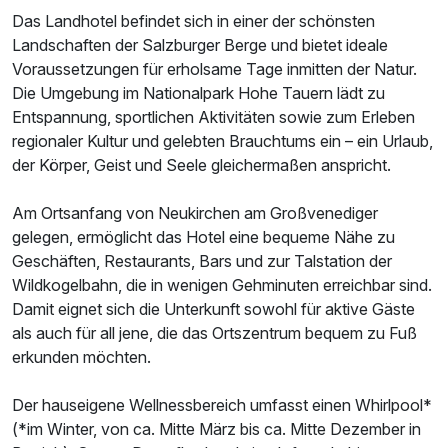
Das Landhotel befindet sich in einer der schönsten
Landschaften der Salzburger Berge und bietet ideale
Voraussetzungen für erholsame Tage inmitten der Natur.
Die Umgebung im Nationalpark Hohe Tauern lädt zu
Ausstattung
Entspannung, sportlichen Aktivitäten sowie zum Erleben
regionaler Kultur und gelebten Brauchtums ein – ein Urlaub,
Zusatznächte
der Körper, Geist und Seele gleichermaßen anspricht.
Am Ortsanfang von Neukirchen am Großvenediger
Für 3 Tage
207,00 €
p.P. ab
gelegen, ermöglicht das Hotel eine bequeme Nähe zu
Geschäften, Restaurants, Bars und zur Talstation der
Wildkogelbahn, die in wenigen Gehminuten erreichbar sind.
Damit eignet sich die Unterkunft sowohl für aktive Gäste
als auch für all jene, die das Ortszentrum bequem zu Fuß
erkunden möchten.
Der hauseigene Wellnessbereich umfasst einen Whirlpool*
(*im Winter, von ca. Mitte März bis ca. Mitte Dezember in