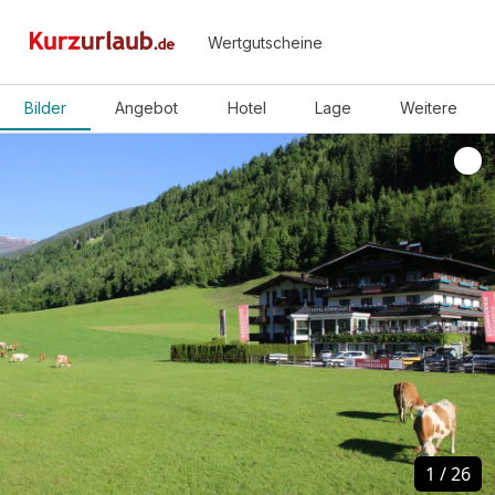
Wertgutscheine
Bilder
Angebot
Hotel
Lage
Weitere
1
1
/
/
26
26