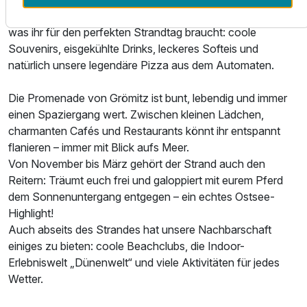
Nur vier Minuten die Promenade entlang – hier gibt’s alles,
was ihr für den perfekten Strandtag braucht: coole
Souvenirs, eisgekühlte Drinks, leckeres Softeis und
natürlich unsere legendäre Pizza aus dem Automaten.
Die Promenade von Grömitz ist bunt, lebendig und immer
einen Spaziergang wert. Zwischen kleinen Lädchen,
charmanten Cafés und Restaurants könnt ihr entspannt
flanieren – immer mit Blick aufs Meer.
Von November bis März gehört der Strand auch den
Reitern: Träumt euch frei und galoppiert mit eurem Pferd
dem Sonnenuntergang entgegen – ein echtes Ostsee-
Highlight!
Auch abseits des Strandes hat unsere Nachbarschaft
einiges zu bieten: coole Beachclubs, die Indoor-
Erlebniswelt „Dünenwelt“ und viele Aktivitäten für jedes
Wetter.