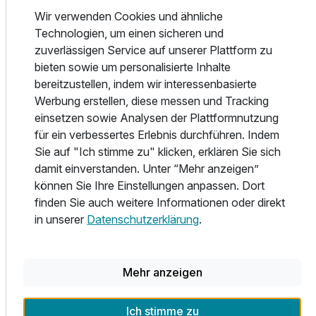
Rückzugsort über den Dächern von Grömitz mit
Wir verwenden Cookies und ähnliche
atemberaubendem Blick auf die Promenade und das
Technologien, um einen sicheren und
unendliche Meer.
zuverlässigen Service auf unserer Plattform zu
bieten sowie um personalisierte Inhalte
Ob nach einem langen Strandtag, einem Spaziergang bei
bereitzustellen, indem wir interessenbasierte
frischer Meeresbrise oder beim Sonnenuntergang über der
Werbung erstellen, diese messen und Tracking
Ostsee – im Saunacube entspannt ihr mit Stil.
einsetzen sowie Analysen der Plattformnutzung
Modern, lässig und mit dieser besonderen Portion „Beach
für ein verbessertes Erlebnis durchführen. Indem
Vibes“ – einfach der perfekte Ort, um die Seele baumeln zu
Sie auf "Ich stimme zu" klicken, erklären Sie sich
lassen.
damit einverstanden. Unter “Mehr anzeigen”
können Sie Ihre Einstellungen anpassen. Dort
Saunacube: Alle Infos auf einen Blick
finden Sie auch weitere Informationen oder direkt
- für bis zu 4 Personen
in unserer
Datenschutzerklärung
.
- Voranmeldung tägl. bis 13:00 Uhr, ihr könnt uns unter
folgender Nummer erreichen : 04562 18 19 050
- Kosten: 15€ pro Person
Mehr anzeigen
- Bademäntel dürfen gerne selbst mitgebracht werden
Ich stimme zu
🏖️ Strandkiosk