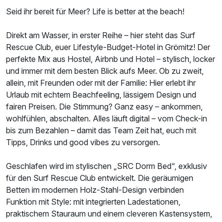
Seid ihr bereit für Meer? Life is better at the beach!
Direkt am Wasser, in erster Reihe – hier steht das Surf
Rescue Club, euer Lifestyle-Budget-Hotel in Grömitz! Der
Ausstattung
perfekte Mix aus Hostel, Airbnb und Hotel – stylisch, locker
und immer mit dem besten Blick aufs Meer. Ob zu zweit,
Zusatznächte
allein, mit Freunden oder mit der Familie: Hier erlebt ihr
Urlaub mit echtem Beachfeeling, lässigem Design und
Für 3 Tage
132,00 €
fairen Preisen. Die Stimmung? Ganz easy – ankommen,
p.P. ab
wohlfühlen, abschalten. Alles läuft digital – vom Check-in
bis zum Bezahlen – damit das Team Zeit hat, euch mit
Tipps, Drinks und good vibes zu versorgen.
Geschlafen wird im stylischen „SRC Dorm Bed“, exklusiv
Mehrbettzimmer
für den Surf Rescue Club entwickelt. Die geräumigen
2 Erwachsene und 3 Kinder
Betten im modernen Holz-Stahl-Design verbinden
Funktion mit Style: mit integrierten Ladestationen,
praktischem Stauraum und einem cleveren Kastensystem,