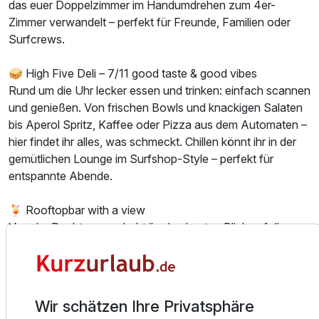
das euer Doppelzimmer im Handumdrehen zum 4er-
Zimmer verwandelt – perfekt für Freunde, Familien oder
Surfcrews.
🥪 High Five Deli – 7/11 good taste & good vibes
Rund um die Uhr lecker essen und trinken: einfach scannen
und genießen. Von frischen Bowls und knackigen Salaten
bis Aperol Spritz, Kaffee oder Pizza aus dem Automaten –
hier findet ihr alles, was schmeckt. Chillen könnt ihr in der
gemütlichen Lounge im Surfshop-Style – perfekt für
entspannte Abende.
Ausstattung
🍹 Rooftopbar with a view
Von der Dachterrasse habt ihr den besten Blick auf die
Zusatznächte
Ostsee – Sundowner inklusive! Mit einem Drink in der Hand
und Meeresrauschen in den Ohren lässt es sich herrlich
Für 3 Tage
162,00 €
p.P. ab
entspannen.
Und das Beste: Oben wartet sogar unser Outdoor Sauna-
Wir schätzen Ihre Privatsphäre
Cube – von der Welle direkt in die Wärme! Euer