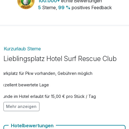
100.000+
echte Bewertungen
5
Sterne,
99 %
positives Feedback
Kurzurlaub Sterne
Lieblingsplatz Hotel Surf Rescue Club
Parkplatz für Pkw vorhanden, Gebühren möglich
Exzellent bewertete Lage
Hunde im Hotel erlaubt für 15,00 € pro Stück / Tag
Mehr anzeigen
Kostenloses W-LAN
Hotelbewertungen