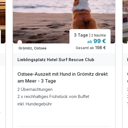
3 Tage
| 2 Nächte
99 €
ab
Wieder frei ab September
198 €
Gesamt ab
Grömitz, Ostsee
Lieblingsplatz Hotel Surf Rescue Club
Ostsee-Auszeit mit Hund in Grömitz direkt
am Meer - 3 Tage
2 Übernachtungen
2 x reichhaltiges Frühstück vom Buffet
inkl. Hundegebühr
s 13 Uhr)