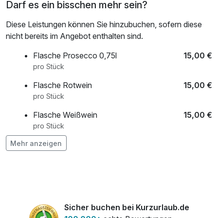
Darf es ein bisschen mehr sein?
Bettwäsche und Handtücher liegen natürlich für euch
bereit, ihr müsst nichts mitbringen. Einfach ankommen,
Diese Leistungen können Sie hinzubuchen, sofern diese
abschalten, wohlfühlen.
nicht bereits im Angebot enthalten sind.
Flasche Prosecco 0,75l
15,00 €
pro Stück
Flasche Rotwein
15,00 €
pro Stück
Flasche Weißwein
15,00 €
pro Stück
Mehr anzeigen
Sicher buchen bei Kurzurlaub.de