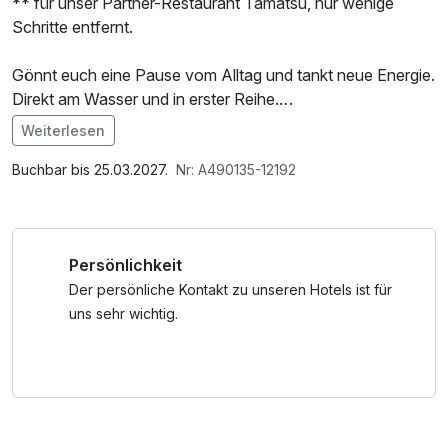
** für unser Partner-Restaurant Tamatsu, nur wenige
Schritte entfernt.
Gönnt euch eine Pause vom Alltag und tankt neue Energie.
Direkt am Wasser und in erster Reihe.
Verbringt zwei Nächte in stylischer Umgebung und genießt
Weiterlesen
den Rooftop mit Ostseeblick. Erlebt entspannte Vibes wie
Im Angebot enthalten
bei Freunden – mit Snacks, Drinks und coolen Chill-out-
W-LAN Nutzung / Internetnutzung
Buchbar bis 25.03.2027.
Nr: A490135-12192
Spots inklusive.
Und das Beste: Auf unserer Dachterrasse wartet der
Persönlichkeit
Sauna-Cube mit Meerblick. Für euch ist eine Nutzung
inklusive. Perfekt, um Körper und Seele so richtig
Der persönliche Kontakt zu unseren Hotels ist für
runterzufahren.
uns sehr wichtig.
Bei uns zählt das echte Urlaubserlebnis! Ohne TV, dafür mit
mehr Zeit für Sonnenuntergänge, gute Gespräche und
Meeresrauschen.
Euer Bett bezieht ihr selbst – ganz wie zu Hause.