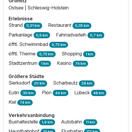
Grömitz
Ostsee | Schleswig-Holstein
Erlebnisse
Strand
Restaurant
0,01 km
0,05 km
Parkanlage
Fahrradverleih
0,5 km
0,7 km
öfftl. Schwimmbad
0,75 km
öfftl. Therme
Shopping
0,75 km
1 km
Stadtzentrum
Kasino
1 km
74 km
Größere Städte
Sierksdorf
Scharbeutz
20 km
28 km
Eutin
Plön
Lübeck
30 km
44 km
48 km
Kiel
74 km
Verkehrsanbindung
Bushaltestelle
Autobahn
1,8 km
11 km
Hauptbahnhof
Flughafen
13 km
112 km