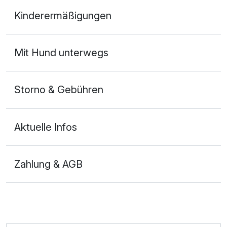
Dreibettzimmer
Kinderermäßigungen
2 Erwachsene und 1 Kind
Mit Hund unterwegs
Storno & Gebühren
Aktuelle Infos
Zahlung & AGB
Ausstattung
Zusatznächte