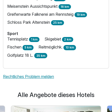
Meisenstein Aussichtspunkt
16 km
Greifenwarte Falknerei am Rennsteig
19 km
Schloss Park Altenstein
25 km
Sport
Tennisplatz
Skigebiet
1 km
2 km
Fischen
Reitmöglichk.
5 km
10 km
Golfplatz 18 L.
35 km
Rechtliches Problem melden
Alle Angebote dieses Hotels