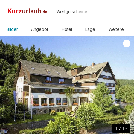
Wertgutscheine
Bilder
Angebot
Hotel
Lage
Weitere
1
1
/
/
13
13