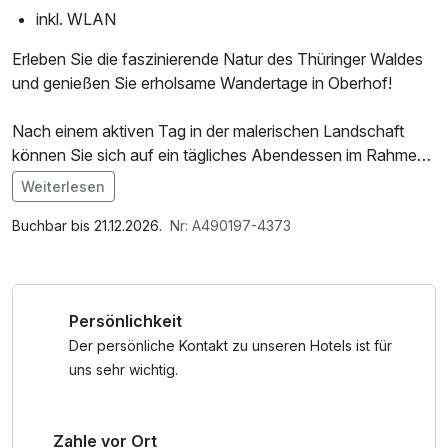
inkl. WLAN
Erleben Sie die faszinierende Natur des Thüringer Waldes
und genießen Sie erholsame Wandertage in Oberhof!
Nach einem aktiven Tag in der malerischen Landschaft
können Sie sich auf ein tägliches Abendessen im Rahmen
der Halbpension freuen. Jeden Morgen erwartet Sie zudem
Weiterlesen
ein reichhaltiges Frühstücksbuffet, und für Ihre
Im Angebot enthalten
Wanderungen stellen wir Ihnen ein Lunchpaket mit einer
1 Flasche Mineralwasser
Buchbar bis 21.12.2026.
Nr: A490197-4373
Semmel, frischem Obst und einem Getränk zur Verfügung.
Zur Entspannung nach Ihren Wanderungen steht Ihnen
Persönlichkeit
unser Wellnessbereich zur freien Nutzung offen.
Der persönliche Kontakt zu unseren Hotels ist für
Ein Kurzurlaub, der Körper und Geist neue Energie schenkt!
uns sehr wichtig.
Wir freuen uns auf Ihren Besuch!
Zahle vor Ort