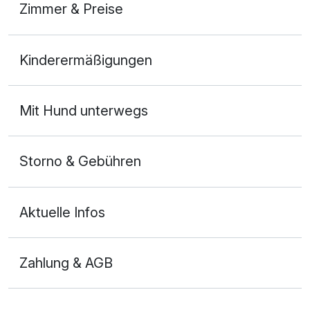
Zimmer & Preise
Doppelzimmer Komfort
Kinderermäßigungen
2 Erwachsene und 1 Kind
Mit Hund unterwegs
Storno & Gebühren
Aktuelle Infos
Zahlung & AGB