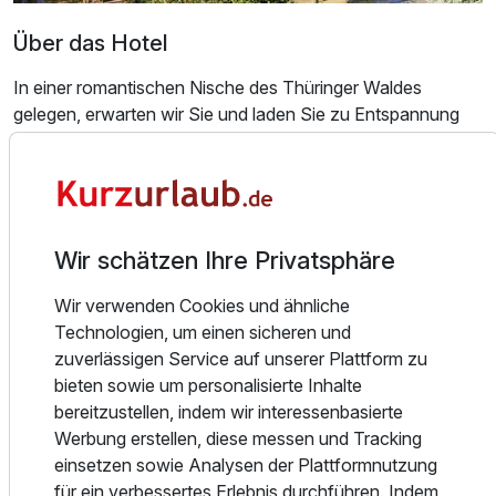
Über das Hotel
In einer romantischen Nische des Thüringer Waldes
Einzelzimmer
gelegen, erwarten wir Sie und laden Sie zu Entspannung
1 Erwachsenen
und allerlei Genüssen. Die ideale Lage am Hochwald bietet
beste Bedingungen für Wandertouren jeglicher Art. Nach
Ausstattung
umfangreichen Umbauarbeiten ist unser Wellnessbereich
mit Hallenbad und Sauna wieder eröffnet. Wir erwarten Sie
im neuen Ambiente.
Zusatznächte
Wir schätzen Ihre Privatsphäre
Wir legen großen Wert auf eine frische Zubereitung aller
Wir verwenden Cookies und ähnliche
Für 4 Tage
309,00 €
p.P. ab
Gerichte bei der Herstellung unseres Halbpensionsbuffets
Technologien, um einen sicheren und
am Abend.
zuverlässigen Service auf unserer Plattform zu
bieten sowie um personalisierte Inhalte
Erholen und entspannen Sie sich in unseren einladenden
bereitzustellen, indem wir interessenbasierte
und komfortabel eingerichteten Zimmern im Landhausstil.
Werbung erstellen, diese messen und Tracking
Genießen Sie den wunderschönen Ausblick, die frische
Familienzimmer
einsetzen sowie Analysen der Plattformnutzung
Waldluft und unser stilvolles Ambiente während Ihres
2 Erwachsene und 2 Kinder
für ein verbessertes Erlebnis durchführen. Indem