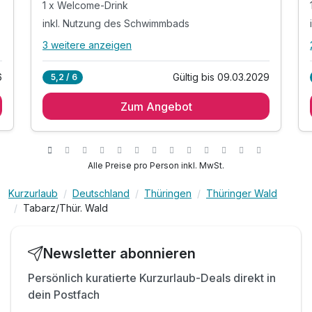
1 x Welcome-Drink
inkl. Nutzung des Schwimmbads
3 weitere anzeigen
Alle Inklusivleistungen
7 enthalten
6
Gültig bis 09.03.2029
5,2 / 6
1 Übernachtung
Zum Angebot
1 x reichhaltiges Frühstück vom Buffet
1 x Welcome-Drink
inkl. Nutzung des Schwimmbads
inkl. Saunanutzung
Alle Preise pro Person inkl. MwSt.
inkl. Parkplatz am Hotel (nach Verfügbarkeit)
Kurzurlaub
Deutschland
Thüringen
Thüringer Wald
inkl. WLAN
Tabarz/Thür. Wald
Newsletter abonnieren
Persönlich kuratierte Kurzurlaub-Deals direkt in
dein Postfach