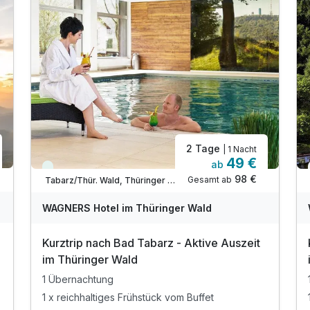
2 Tage
| 1 Nacht
49 €
ab
Immer verfügbar
98 €
Gesamt ab
Tabarz/Thür. Wald, Thüringer Wald
WAGNERS Hotel im Thüringer Wald
Kurztrip nach Bad Tabarz - Aktive Auszeit
im Thüringer Wald
1 Übernachtung
1 x reichhaltiges Frühstück vom Buffet