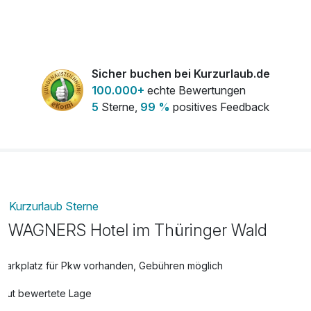
Halbpension
30,00 €
pro Person
Sicher buchen bei Kurzurlaub.de
Halpension Kind
15,00 €
100.000+
echte Bewertungen
pro Nacht
5
Sterne,
99 %
positives Feedback
Leihbademantel
8,00 €
pro Stück
Obstkorb
10,00 €
pro Zimmer
Kurzurlaub Sterne
WAGNERS Hotel im Thüringer Wald
Parkplatz für Pkw vorhanden, Gebühren möglich
Gut bewertete Lage