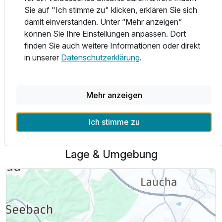
Aufenthaltes.
Sie auf "Ich stimme zu" klicken, erklären Sie sich
damit einverstanden. Unter “Mehr anzeigen”
Ausstattung
ANKOMMEN UND SICH WOHLFÜHLEN! Ein herzlicher
können Sie Ihre Einstellungen anpassen. Dort
Empfang ist Ihnen gewiss!
finden Sie auch weitere Informationen oder direkt
Für 4 Tage
339,00 €
p.P. ab
in unserer
Datenschutzerklärung
.
Alle Infos zum WAGNERS Hotel im Thüringer Wald
Mehr anzeigen
Ich stimme zu
Lage & Umgebung