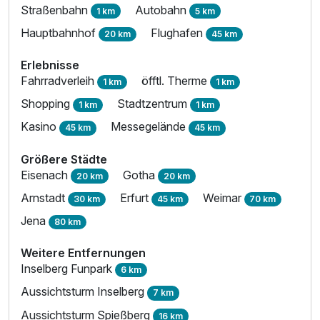
Straßenbahn
Autobahn
1 km
5 km
Hauptbahnhof
Flughafen
20 km
45 km
Erlebnisse
Fahrradverleih
öfftl. Therme
1 km
1 km
Shopping
Stadtzentrum
1 km
1 km
Kasino
Messegelände
45 km
45 km
Größere Städte
Eisenach
Gotha
20 km
20 km
Arnstadt
Erfurt
Weimar
30 km
45 km
70 km
Jena
80 km
Weitere Entfernungen
Inselberg Funpark
6 km
Aussichtsturm Inselberg
7 km
Aussichtsturm Spießberg
16 km