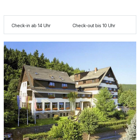
Ausstattung
Für 4 Tage
289,00 €
p.P. ab
Check-in ab 14 Uhr
Check-out bis 10 Uhr
Doppelzimmer Standard
2 Erwachsene
Ausstattung
Zusatznächte
Für 4 Tage
269,00 €
p.P. ab