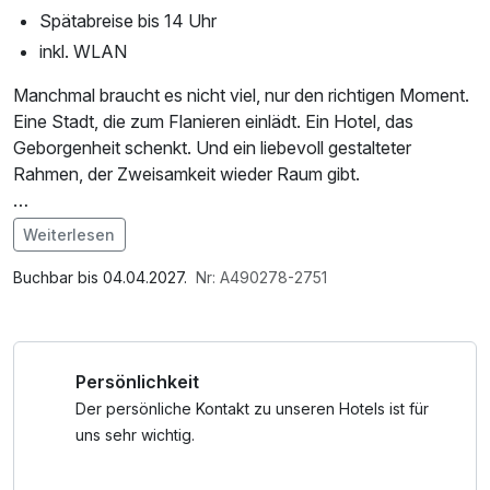
Spätabreise bis 14 Uhr
inkl. WLAN
Manchmal braucht es nicht viel, nur den richtigen Moment.
Eine Stadt, die zum Flanieren einlädt. Ein Hotel, das
Geborgenheit schenkt. Und ein liebevoll gestalteter
Rahmen, der Zweisamkeit wieder Raum gibt.
Mit unserem „Sleep & Kiss“-Arrangement wird aus einem
Weiterlesen
Kurztrip ein kleines Liebesabenteuer. Lassen Sie den Alltag
Im Angebot enthalten
hinter sich, genießen Sie die Nähe und spüren Sie, wie
1 Flasche Mineralwasser, W-LAN Nutzung /
Buchbar bis 04.04.2027.
Nr: A490278-2751
schön es ist, einfach Zeit füreinander zu haben.
Internetnutzung, kostenfreier Kaffee/Tee im Zimmer
Ob als Überraschung für Ihre Liebste oder als gemeinsamer
Persönlichkeit
Kurztrip – dieses Arrangement ist wie gemacht für verliebte
Stunden zu zweit. Lassen Sie sich verwöhnen und
Der persönliche Kontakt zu unseren Hotels ist für
genießen Sie Ihre Zeit in Aachen mit allen Sinnen.
uns sehr wichtig.
Romantische Erlebnisse für Turteltauben in Aachen