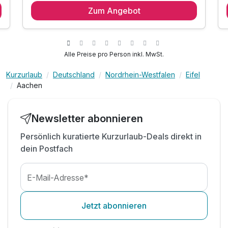
Zum Angebot
1x reichhaltiges Frühstück vom Buffet
Spätabreise bis 14 Uhr
inkl. 1 Flasche Wasser auf dem Zimmer
inkl. Tee & Kaffee auf dem Zimmer
Alle Preise pro Person inkl. MwSt.
inkl. WLAN
Kurzurlaub
Deutschland
Nordrhein-Westfalen
Eifel
Aachen
Newsletter abonnieren
Persönlich kuratierte Kurzurlaub-Deals direkt in
dein Postfach
E-Mail-Adresse*
Jetzt abonnieren