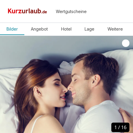
Wertgutscheine
Bilder
Angebot
Hotel
Lage
Weitere
1
1
/
/
16
16