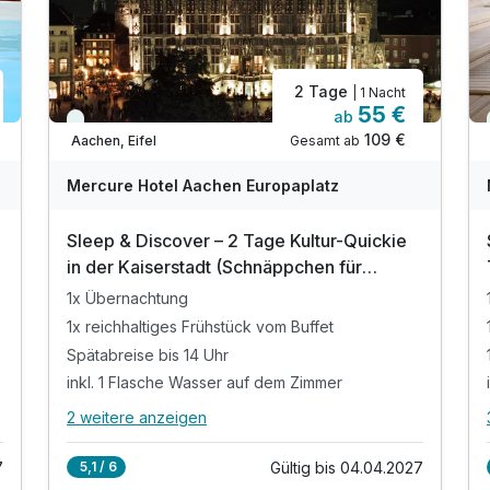
2 Tage
| 1 Nacht
55 €
ab
Viele Termine frei
109 €
Gesamt ab
Aachen, Eifel
Mercure Hotel Aachen Europaplatz
Sleep & Discover – 2 Tage Kultur-Quickie
in der Kaiserstadt (Schnäppchen für
Kurzentschlossene)
1x Übernachtung
1x reichhaltiges Frühstück vom Buffet
Spätabreise bis 14 Uhr
inkl. 1 Flasche Wasser auf dem Zimmer
2 weitere anzeigen
Alle Inklusivleistungen
6 enthalten
7
Gültig bis 04.04.2027
5,1 / 6
1x Übernachtung