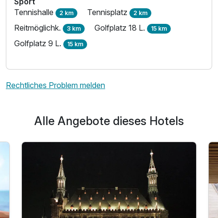
Sport
Tennishalle
Tennisplatz
2 km
2 km
Reitmöglichk.
Golfplatz 18 L.
3 km
15 km
Golfplatz 9 L.
15 km
Rechtliches Problem melden
Alle Angebote dieses Hotels