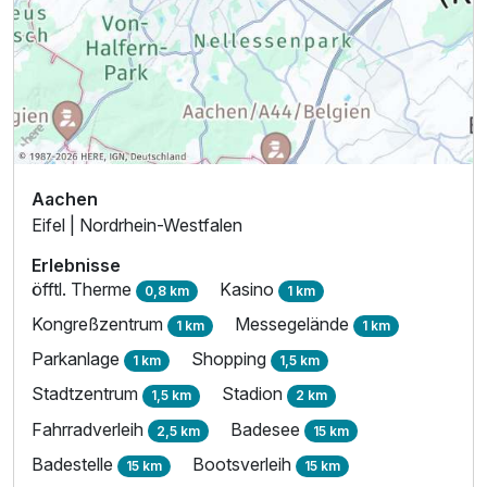
Aachen
Eifel | Nordrhein-Westfalen
Erlebnisse
öfftl. Therme
Kasino
0,8 km
1 km
Kongreßzentrum
Messegelände
1 km
1 km
Parkanlage
Shopping
1 km
1,5 km
Stadtzentrum
Stadion
1,5 km
2 km
Fahrradverleih
Badesee
2,5 km
15 km
Badestelle
Bootsverleih
15 km
15 km