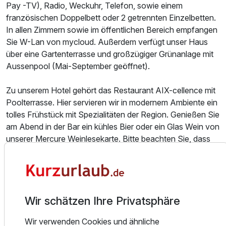
Pay -TV), Radio, Weckuhr, Telefon, sowie einem
französischen Doppelbett oder 2 getrennten Einzelbetten.
In allen Zimmern sowie im öffentlichen Bereich empfangen
Sie W-Lan von mycloud. Außerdem verfügt unser Haus
über eine Gartenterrasse und großzügiger Grünanlage mit
Aussenpool (Mai-September geöffnet).
Zu unserem Hotel gehört das Restaurant AIX-cellence mit
Poolterrasse. Hier servieren wir in modernem Ambiente ein
tolles Frühstück mit Spezialitäten der Region. Genießen Sie
am Abend in der Bar ein kühles Bier oder ein Glas Wein von
unserer Mercure Weinlesekarte. Bitte beachten Sie, dass
unser Restaurant abends vom 28.12.-11.01.2026
geschlossen ist.
Zu Ihrer Information ab dem 01.01.2026 wird in Aachen
Wir schätzen Ihre Privatsphäre
eine Bettensteuer fällig. Diese beträgt für jede volljährige
Person 2,50€ pro Nacht.
Wir verwenden Cookies und ähnliche