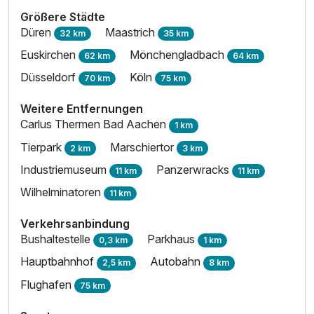
Größere Städte
Düren
Maastrich
32 km
35 km
Euskirchen
Mönchengladbach
62 km
64 km
Düsseldorf
Köln
70 km
75 km
Weitere Entfernungen
Carlus Thermen Bad Aachen
1 km
Tierpark
Marschiertor
2 km
3 km
Industriemuseum
Panzerwracks
11 km
11 km
Wilhelminatoren
11 km
Verkehrsanbindung
Bushaltestelle
Parkhaus
0,3 km
1 km
Hauptbahnhof
Autobahn
2,5 km
8 km
Flughafen
75 km