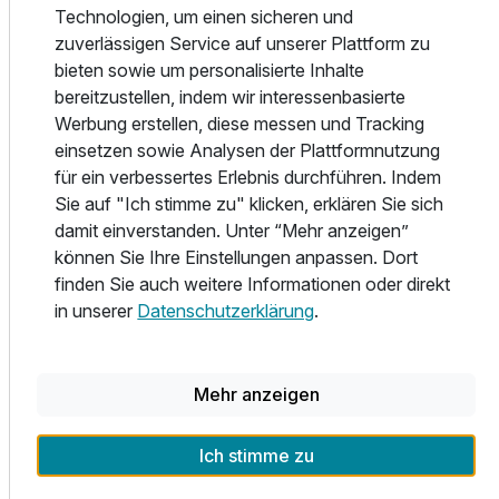
Technologien, um einen sicheren und
In den sieben Konferenzräumen des Mercure Hotel
zuverlässigen Service auf unserer Plattform zu
Aachen Europaplatz haben Sie die Möglichkeit,
bieten sowie um personalisierte Inhalte
Veranstaltungen mit bis zu 250 Teilnehmern
bereitzustellen, indem wir interessenbasierte
durchzuführen. Dafür stehen Ihnen modernste
Werbung erstellen, diese messen und Tracking
Kommunikationstechnik und ein kompetentes Bankettteam
einsetzen sowie Analysen der Plattformnutzung
zur Verfügung. Planen Sie mit uns erfolgreiche Events, die
für ein verbessertes Erlebnis durchführen. Indem
wir mit Kreativität und Individualität perfekt organisieren.
Sie auf "Ich stimme zu" klicken, erklären Sie sich
Das garantiert unser einmaliges T.E.A.M.-Konzept. Alle
damit einverstanden. Unter “Mehr anzeigen”
Räume sind klimatisiert und verfügen über einen WLAN-
können Sie Ihre Einstellungen anpassen. Dort
Zugang sowie Tageslicht.
finden Sie auch weitere Informationen oder direkt
in unserer
Datenschutzerklärung
.
Teil der Kette
Mercure Hotels
Mehr anzeigen
Mehr Infos
Ich stimme zu