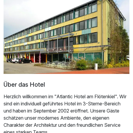
1 Erwachsenen
Über das Hotel
Herzlich willkommen im "Atlantic Hotel am Flötenkiel". Wir
sind ein individuell geführtes Hotel im 3-Sterne-Bereich
Ausstattung
und haben im September 2002 eröffnet. Unsere Gäste
schätzen unser modernes Ambiente, den eigenen
Für 3 Tage
158,00 €
p.P. ab
Charakter der Architektur und den freundlichen Service
eines starken Teams.