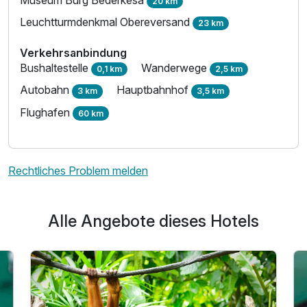
20 km
Leuchtturmdenkmal Obereversand
23 km
Verkehrsanbindung
Bushaltestelle
Wanderwege
0,1 km
2,5 km
Autobahn
Hauptbahnhof
3 km
3,5 km
Flughafen
60 km
Rechtliches Problem melden
Alle Angebote dieses Hotels