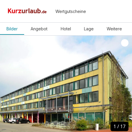
Wertgutscheine
Bilder
Angebot
Hotel
Lage
Weitere
1
1
/
/
17
17