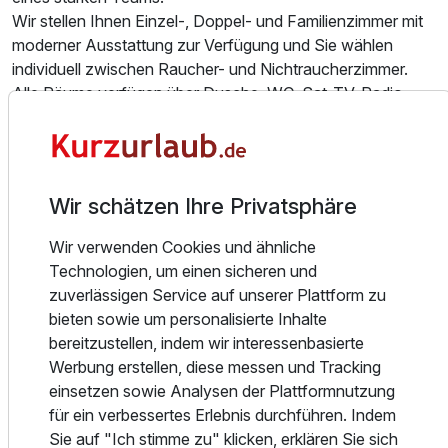
Wir stellen Ihnen Einzel-, Doppel- und Familienzimmer mit
moderner Ausstattung zur Verfügung und Sie wählen
individuell zwischen Raucher- und Nichtraucherzimmer.
Alle Räume verfügen über Dusche, WC, Sat-TV, Radio,
Wecker, kostenpflichtiges WLAN, Schreibtisch und
teilweise über einen Kühlschrank. Nach einer entspannten
Nachtruhe genießen Sie unser Frühstücksbuffet in einem
hellen Raum mit toller Aussicht für einen guten Start in den
Wir schätzen Ihre Privatsphäre
Tag. Im Foyer serviert Ihnen das freundliche Team der
Rezeption kalte und warme Getränke und beantwortet Ihre
Wir verwenden Cookies und ähnliche
Fragen zum Aufenthalt. Rund um die Uhr finden Sie im
Technologien, um einen sicheren und
Foyer einen Automaten mit Snacks und Getränken.
zuverlässigen Service auf unserer Plattform zu
Wir haben für unsere Gäste einen modern ausgestatteten
bieten sowie um personalisierte Inhalte
Tagungsraum für Konferenzen und Seminare eingerichtet.
bereitzustellen, indem wir interessenbasierte
Auf Wunsch bieten wir auch ein Catering für die gesamte
Werbung erstellen, diese messen und Tracking
Veranstaltungsdauer.
einsetzen sowie Analysen der Plattformnutzung
für ein verbessertes Erlebnis durchführen. Indem
Sie auf "Ich stimme zu" klicken, erklären Sie sich