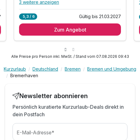
3 weitere anzeigen
Alle Inklusivleistungen
7 enthalten
Gültig bis 21.03.2027
5,3 / 6
7
2 Übernachtungen
Zum Angebot
2 x reichhaltiges Frühstücksbuffet
1 x Eintritt für den Zoo am Meer pro Person
1 x Begrüßungdrink pro Person
inkl. Parkplatz am Hotel
Alle Preise pro Person inkl. MwSt. / Stand vom 07.08.2026 09:43
inkl. Nutzung W-Lan
Kurzurlaub
Deutschland
Bremen
Bremen und Umgebung
exkl. Citytax
Bremerhaven
Newsletter abonnieren
Persönlich kuratierte Kurzurlaub-Deals direkt in
dein Postfach
E-Mail-Adresse*