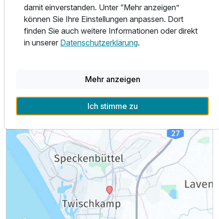
damit einverstanden. Unter “Mehr anzeigen”
Alle Infos zum Atlantic Hotel am Flötenkiel
können Sie Ihre Einstellungen anpassen. Dort
finden Sie auch weitere Informationen oder direkt
in unserer
Datenschutzerklärung
.
Lage & Umgebung
Mehr anzeigen
Ich stimme zu