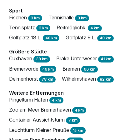
Sport
Fischen
Tennishalle
3 km
3 km
Tennisplatz
Reitmöglichk.
3 km
4 km
Golfplatz 18 L.
Golfplatz 9 L.
40 km
40 km
Größere Städte
Cuxhaven
Brake Unterweser
39 km
41 km
Bremervörde
Bremen
46 km
66 km
Delmenhorst
Wilhelmshaven
78 km
82 km
Weitere Entfernungen
Pingelturm Hafen
4 km
Zoo am Meer Bremerhaven
4 km
Container-Aussichtsturm
7 km
Leuchtturm Kleiner Preuße
15 km
Museum Burg Bederkesa