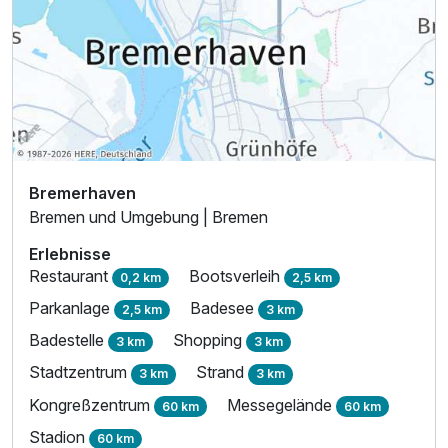
Bremerhaven
Bremen und Umgebung | Bremen
Erlebnisse
Restaurant
Bootsverleih
0,2 km
2,5 km
Parkanlage
Badesee
2,5 km
3 km
Badestelle
Shopping
3 km
3 km
Stadtzentrum
Strand
3 km
3 km
Kongreßzentrum
Messegelände
60 km
60 km
Stadion
60 km