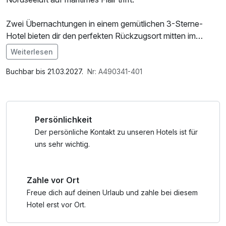
Zwei Übernachtungen in einem gemütlichen 3-Sterne-
Hotel bieten dir den perfekten Rückzugsort mitten im
Geschehen. Starte entspannt in den Tag mit einem liebevoll
Weiterlesen
angerichteten Frühstück, bevor du Hafen, Promenade und
Im Angebot enthalten
die charmante Innenstadt erkundest.
1 Flasche Mineralwasser, Parkplatz, W-LAN Nutzung /
Buchbar bis 21.03.2027.
Nr: A490341-401
Internetnutzung
Ob ein Spaziergang am Wasser, ein bisschen Kultur oder
einfach nur Abschalten – Bremerhaven verbindet Erholung
Persönlichkeit
und norddeutsche Herzlichkeit auf ganz besondere Weise.
Der persönliche Kontakt zu unseren Hotels ist für
Ein Kurztrip, der nach Meer schmeckt und lange in
uns sehr wichtig.
Erinnerung bleibt.
Zahle vor Ort
Freue dich auf deinen Urlaub und zahle bei diesem
Hotel erst vor Ort.