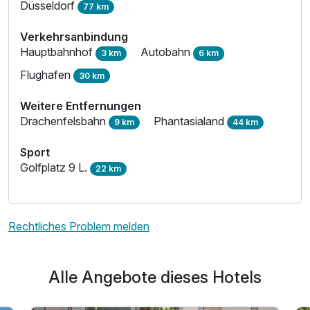
Düsseldorf
77 km
Ausstattung
Verkehrsanbindung
Hauptbahnhof
Autobahn
3 km
6 km
Flughafen
Für 7 Tage
657,00 €
30 km
p.P. ab
Weitere Entfernungen
Drachenfelsbahn
Phantasialand
9 km
44 km
Sport
Golfplatz 9 L.
22 km
Rechtliches Problem melden
Alle Angebote dieses Hotels