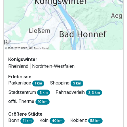
Für 7 Tage
573,00 €
p.P. ab
Familienzimmer B
2 Erwachsene und 2 Kinder
Königswinter
Rheinland | Nordrhein-Westfalen
Erlebnisse
Parkanlage
Shopping
1 km
3 km
Stadtzentrum
Fahrradverleih
3 km
3,3 km
öfftl. Therme
10 km
Größere Städte
Bonn
Köln
Koblenz
11 km
40 km
58 km