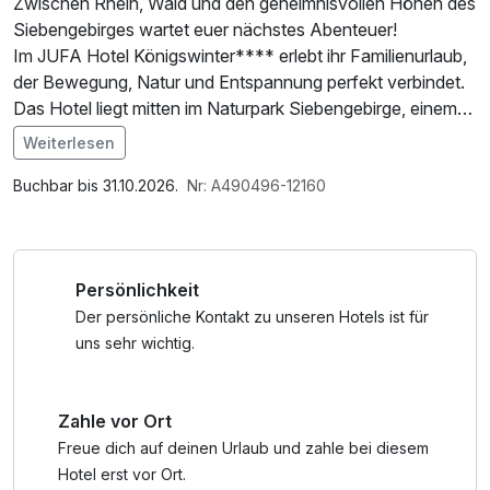
Zwischen Rhein, Wald und den geheimnisvollen Höhen des
Siebengebirges wartet euer nächstes Abenteuer!
Im JUFA Hotel Königswinter**** erlebt ihr Familienurlaub,
der Bewegung, Natur und Entspannung perfekt verbindet.
Das Hotel liegt mitten im Naturpark Siebengebirge, einem
der ältesten Naturparks Deutschlands – hier beginnen die
Weiterlesen
schönsten Erlebnisse direkt vor der Haustür.
Im Angebot enthalten
Parkplatz, W-LAN Nutzung / Internetnutzung
Buchbar bis 31.10.2026.
Nr: A490496-12160
*Genießen Sie täglich unser liebevoll zubereitetes
Abendessen, bei dem unser Küchenchef je nach Saison
und Inspiration zwischen einem feinen 2-Gänge-Menü
Persönlichkeit
oder einem abwechslungsreichen Buffet wählt. Dabei
legen wir besonderen Wert auf frische, regionale Produkte,
Der persönliche Kontakt zu unseren Hotels ist für
die den Geschmack der Umgebung auf Ihren Teller
uns sehr wichtig.
bringen.
Zahle vor Ort
Nur wenige Minuten von Bonn entfernt, führen
Wanderwege direkt ab dem Haus zum Kloster Heisterbach,
Freue dich auf deinen Urlaub und zahle bei diesem
auf den berühmten Petersberg oder entlang des beliebten
Hotel erst vor Ort.