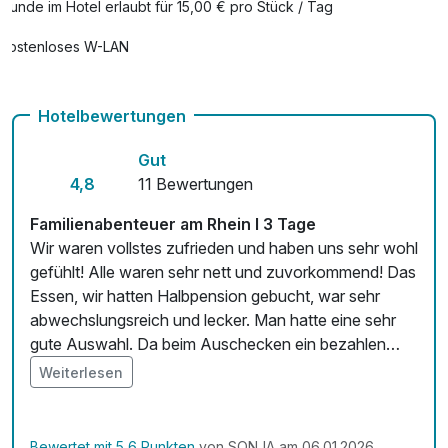
Hunde im Hotel erlaubt für 15,00 € pro Stück / Tag
Kostenloses W-LAN
Hotelbewertungen
Gut
4,8
11 Bewertungen
Familienabenteuer am Rhein I 3 Tage
Wir waren vollstes zufrieden und haben uns sehr wohl
gefühlt! Alle waren sehr nett und zuvorkommend! Das
Essen, wir hatten Halbpension gebucht, war sehr
abwechslungsreich und lecker. Man hatte eine sehr
gute Auswahl. Da beim Auschecken ein bezahlen
nicht möglich war, aufgrund von Computerausfall,
Weiterlesen
können wir komplikatioslos per Rechnung bezahlen.
Alles in allem sehr zufrieden?
Bewertet mit 5,6 Punkten
von SONJA am 06.01.2026