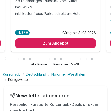
2 x reichhaltiges Frühstück vom Buffet
inkl. WLAN
inkl. kostenfreies Parken direkt am Hotel
6
Gültig bis 31.08.2026
4,8 / 6
Zum Angebot
Alle Preise pro Person inkl. MwSt.
Kurzurlaub
Deutschland
Nordrhein-Westfalen
Königswinter
Newsletter abonnieren
Persönlich kuratierte Kurzurlaub-Deals direkt in
dein Postfach