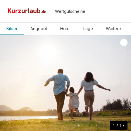
Wertgutscheine
Bilder
Angebot
Hotel
Lage
Weitere
1
1
/
/
17
17