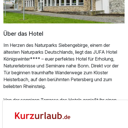
Über das Hotel
Im Herzen des Naturparks Siebengebirge, einem der
ältesten Naturparks Deutschlands, liegt das JUFA Hotel
Königswinter**** – euer perfektes Hotel für Erholung,
Ausstattung
Naturerlebnisse und Seminare nahe Bonn. Direkt vor der
Tür beginnen traumhafte Wanderwege zum Kloster
Für 7 Tage
753,00 €
p.P. ab
Heisterbach, auf den berühmten Petersberg und zum
beliebten Rheinsteig.
Von der sonnigen Terrasse des Hotels genießt ihr einen
atemberaubenden Blick über den Rhein – mit etwas Glück
sogar in Begleitung eines majestätischen Falken. Ein
Einzelzimmer
besonderes Highlight für Familien: Mehrmals im Jahr
1 Erwachsenen
besucht ein Schäfer mit seiner Schafherde das Hotel – ein