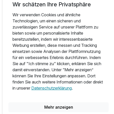
Wir schätzen Ihre Privatsphäre
unvergessliches Erlebnis für Kinder!
Wir verwenden Cookies und ähnliche
Das Zentrum von Königswinter erreicht ihr in nur 2 km zu
Technologien, um einen sicheren und
Fuß, Bonn liegt etwa 20 Minuten mit Auto oder
zuverlässigen Service auf unserer Plattform zu
Straßenbahn entfernt. Schiffe auf dem Rhein bringen euch
bieten sowie um personalisierte Inhalte
direkt nach Köln oder Bonn, und mit der Drachenfelsbahn
bereitzustellen, indem wir interessenbasierte
gelangt ihr bequem auf das bekannte Plateau mit
Werbung erstellen, diese messen und Tracking
spektakulärer Aussicht.
einsetzen sowie Analysen der Plattformnutzung
für ein verbessertes Erlebnis durchführen. Indem
Erlebt Natur, Kultur und Komfort im JUFA Hotel
Sie auf "Ich stimme zu" klicken, erklären Sie sich
Königswinter**** – euer Rückzugsort am Rhein!
damit einverstanden. Unter “Mehr anzeigen”
können Sie Ihre Einstellungen anpassen. Dort
Ausstattung
finden Sie auch weitere Informationen oder direkt
in unserer
Datenschutzerklärung
.
Teil der Kette
Für 7 Tage
765,00 €
p.P. ab
JUFA Hotels
Mehr anzeigen
Mehr Infos