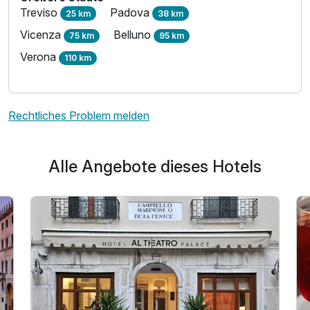
Treviso
Padova
25 km
38 km
Vicenza
Belluno
75 km
95 km
Verona
110 km
Rechtliches Problem melden
Alle Angebote dieses Hotels