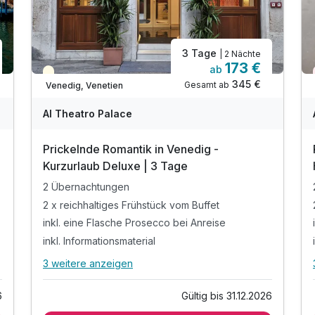
3 Tage
| 2 Nächte
173 €
ab
Teilweise ausgelastet
345 €
Gesamt ab
Venedig, Venetien
Al Theatro Palace
Prickelnde Romantik in Venedig -
Kurzurlaub Deluxe | 3 Tage
2 Übernachtungen
2 x reichhaltiges Frühstück vom Buffet
inkl. eine Flasche Prosecco bei Anreise
inkl. Informationsmaterial
3 weitere anzeigen
Alle Inklusivleistungen
7 enthalten
6
Gültig bis 31.12.2026
2 Übernachtungen