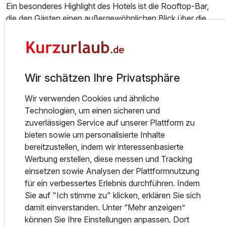
Ausstattung
Ein besonderes Highlight des Hotels ist die Rooftop-Bar,
die den Gästen einen außergewöhnlichen Blick über die
Dächer Venedigs bietet. Hier lassen sich laue Abende bei
Für 4 Tage
293,50 €
p.P. ab
einem Aperitif oder Cocktail perfekt ausklingen, während
die Stadt in goldenes Licht getaucht ist – ein
unvergessliches Erlebnis und ein idealer Ort, um die
Wir schätzen Ihre Privatsphäre
einzigartige Atmosphäre der Lagunenstadt auf sich wirken
zu lassen.
Wir verwenden Cookies und ähnliche
Technologien, um einen sicheren und
Im Hotel erwarten Sie darüber hinaus eine stilvoll gestaltete
zuverlässigen Service auf unserer Plattform zu
Lobby und ein eleganter Frühstücksraum, in dem täglich
bieten sowie um personalisierte Inhalte
frische regionale Produkte serviert werden. Der freundliche
bereitzustellen, indem wir interessenbasierte
und kompetente Service unterstützt Gäste gerne mit
Werbung erstellen, diese messen und Tracking
Empfehlungen zu Kulturveranstaltungen, Restaurants oder
einsetzen sowie Analysen der Plattformnutzung
Ausflügen.
für ein verbessertes Erlebnis durchführen. Indem
Sie auf "Ich stimme zu" klicken, erklären Sie sich
Dank der zentralen Lage sind Venedigs bedeutendste
damit einverstanden. Unter “Mehr anzeigen”
Sehenswürdigkeiten nur wenige Schritte entfernt –
können Sie Ihre Einstellungen anpassen. Dort
darunter der Markusplatz, die Markusbasilika, der