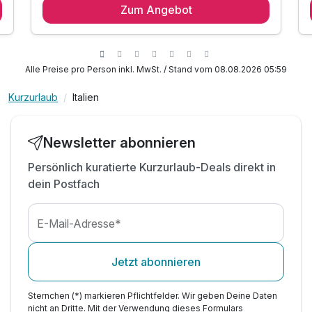
Zum Angebot
2 x reichhaltiges Frühstück vom Buffet
inkl. eine Flasche Prosecco bei Anreise
inkl. Informationsmaterial
Tipp 1: Murano – weltberühmte Glasbläserkunst
Alle Preise pro Person inkl. MwSt. / Stand vom 08.08.2026 05:59
Tipp 2: Markusplatz in wenigen Gehminuten
Kurzurlaub
Italien
Tipp 3: Grande Canale mit dem Vaporetto
Newsletter abonnieren
Persönlich kuratierte Kurzurlaub-Deals direkt in
dein Postfach
E-Mail-Adresse*
Jetzt abonnieren
Sternchen (*) markieren Pflichtfelder. Wir geben Deine Daten
nicht an Dritte. Mit der Verwendung dieses Formulars