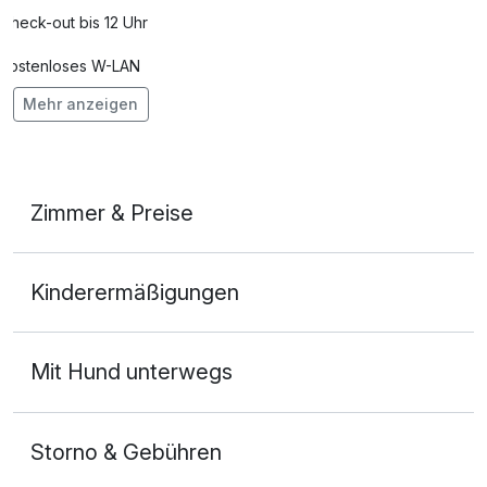
Check-out bis 12 Uhr
Kostenloses W-LAN
Mehr anzeigen
Mit Hotelbar
Zimmer & Preise
Doppelzimmer Standard Plus
Kinderermäßigungen
2 Erwachsene
Mit Hund unterwegs
Storno & Gebühren