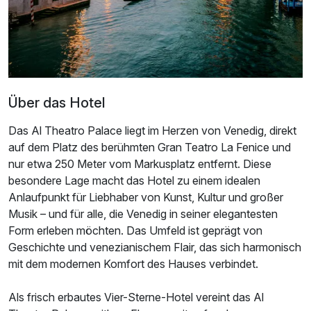
Ausstattung
Für 4 Tage
246,25 €
p.P. ab
Über das Hotel
Das Al Theatro Palace liegt im Herzen von Venedig, direkt
auf dem Platz des berühmten Gran Teatro La Fenice und
Doppelzimmer Superior Plus
nur etwa 250 Meter vom Markusplatz entfernt. Diese
2 Erwachsene
besondere Lage macht das Hotel zu einem idealen
Anlaufpunkt für Liebhaber von Kunst, Kultur und großer
Musik – und für alle, die Venedig in seiner elegantesten
Form erleben möchten. Das Umfeld ist geprägt von
Geschichte und venezianischem Flair, das sich harmonisch
mit dem modernen Komfort des Hauses verbindet.
Als frisch erbautes Vier-Sterne-Hotel vereint das Al