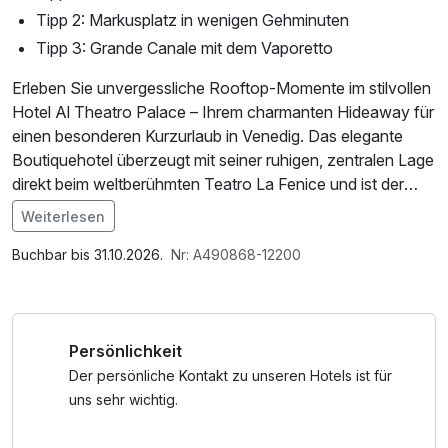
Tipp 2: Markusplatz in wenigen Gehminuten
Tipp 3: Grande Canale mit dem Vaporetto
Erleben Sie unvergessliche Rooftop-Momente im stilvollen
Hotel Al Theatro Palace – Ihrem charmanten Hideaway für
einen besonderen Kurzurlaub in Venedig. Das elegante
Boutiquehotel überzeugt mit seiner ruhigen, zentralen Lage
direkt beim weltberühmten Teatro La Fenice und ist der
ideale Ausgangspunkt, um Venedigs Sehenswürdigkeiten,
Weiterlesen
verwinkelte Gassen und romantische Kanäle zu
Im Angebot enthalten
entdecken.
W-LAN Nutzung / Internetnutzung, Frühstück to go,
Buchbar bis 31.10.2026.
Nr: A490868-12200
kostenfreier Kaffee/Tee im Zimmer
Starten Sie entspannt in den Tag mit einem reichhaltigen
Frühstück, bevor Sie die Lagunenstadt ganz nach Ihrem
Persönlichkeit
Tempo erkunden. Am Abend genießen Sie einen Aperitivo
mit Snacks auf der hoteleigenen Rooftop-Terrasse und
Der persönliche Kontakt zu unseren Hotels ist für
lassen den Blick über die Dächer Venedigs schweifen – ein
uns sehr wichtig.
exklusiver Genussmoment voller Dolce Vita. Perfekt für