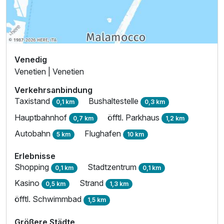
Venedig
Venetien | Venetien
Verkehrsanbindung
Taxistand
Bushaltestelle
0,1 km
0,3 km
Hauptbahnhof
öfftl. Parkhaus
0,7 km
1,2 km
Autobahn
Flughafen
5 km
10 km
Erlebnisse
Shopping
Stadtzentrum
0,1 km
0,1 km
Kasino
Strand
0,5 km
1,3 km
öfftl. Schwimmbad
1,5 km
Größere Städte