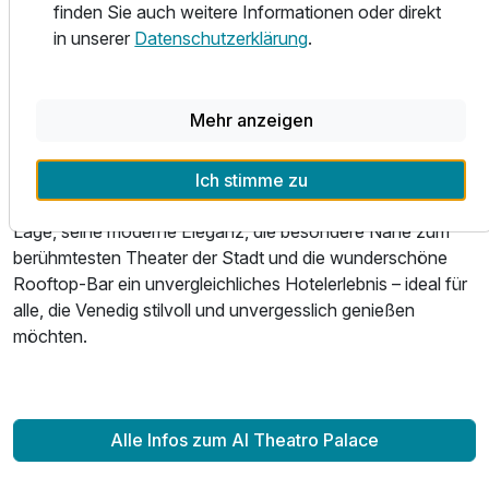
finden Sie auch weitere Informationen oder direkt
Dogenpalast und die Rialtobrücke. Ebenso befinden sich
in unserer
Datenschutzerklärung
.
zahlreiche Cafés, traditionelle Bacari, exklusive Boutiquen
und ausgezeichnete Restaurants in unmittelbarer
Umgebung. Die nahegelegene Vaporetto-Haltestelle Santa
Mehr anzeigen
Maria del Giglio sorgt zudem für eine bequeme Anbindung
an den Flughafen und die umliegenden Inseln der Lagune.
Ich stimme zu
Das Al Theatro Palace bietet durch seine erstklassige
Lage, seine moderne Eleganz, die besondere Nähe zum
berühmtesten Theater der Stadt und die wunderschöne
Rooftop-Bar ein unvergleichliches Hotelerlebnis – ideal für
alle, die Venedig stilvoll und unvergesslich genießen
möchten.
Alle Infos zum Al Theatro Palace